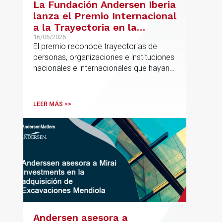
La Fundación Andersen Iberia
lanza el Premio Internacional
a la Trayectoria en la
Promoción de la Educación
16/06/2026
El premio reconoce trayectorias de
personas, organizaciones e instituciones
nacionales e internacionales que hayan
contribuido de forma decisiva y
verificable al acceso, la calidad, la
innovación o la equidad educativa
LEER MÁS >>
Andersen asesora a