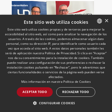
×
Este sitio web utiliza cookies
Este sitio web utiliza cookies propias y de terceros para mejorar la
accesibilidad al sitio web, así como para analizar la navegación de los
SPANISH
usuarios. A través de las cookies, podemos almacenar algún dato
ENGLISH
personal, como su dirección IP, para identificarle como usuario cada
vez que acceda al sitio web. A estos datos personales también les
UNO incorpora a Andersen
PORTUGUESE
será de aplicación nuestra Política de Privacidad. Si clica en “Aceptar”
como socio colaborador para
nos da su consentimiento para la instalación de cookies. También
reforzar el asesoramiento
puede realizar una configuración de sus preferencias o rechazar la
instalación cookies pulsando en “Rechazar”, pero le advertimos que
jurídico y fiscal del sector
18/05/2026
Laboral, Fiscal, Público y Regulatorio,
Transporte, Movilidad & Logística
ciertas funcionalidades o servicios de la página web pueden verse
El presidente de UNO Logística,
logístico
afectados.
Francisco Aranda, y el socio director de
Más información en nuestra
Política de Cookies
Andersen Iberia, José Vicente Morote,
han rubricado un acuerdo de
ACEPTAR TODO
RECHAZAR TODO
colaboración con el que ambas
entidades trabajarán para ayudar a las
LEER MÁS >>
CONFIGURAR COOKIES
empresas logísticas a anticipar y
gestionar con mayor seguridad jurídica