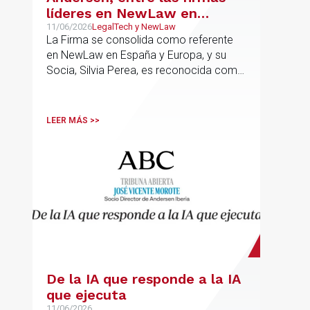
líderes en NewLaw en
España y Europa
11/06/2026
LegalTech y NewLaw
La Firma se consolida como referente
en NewLaw en España y Europa, y su
Socia, Silvia Perea, es reconocida como
una de las profesionales clave del
sector.
LEER MÁS >>
De la IA que responde a la IA
que ejecuta
11/06/2026