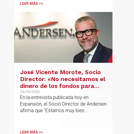
LEER MÁS >>
José Vicente Morote, Socio
Director: «No necesitamos el
dinero de los fondos para
desarrollar nuestro
26/05/2026
En la entrevista publicada hoy en
proyecto»
Expansión, el Socio Director de Andersen
afirma que "Estamos muy bien
financieramente y por lo tanto nos gusta
la autonomía y la independencia que
tenemos y ese es el modelo que vamos
LEER MÁS >>