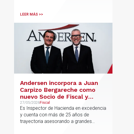
del despacho.
LEER MÁS >>
Andersen incorpora a Juan
Carpizo Bergareche como
nuevo Socio de Fiscal y
responsable de la práctica
27/05/2026
Fiscal
Es Inspector de Hacienda en excedencia
ibérica de Fiscalidad Local
y cuenta con más de 25 años de
trayectoria asesorando a grandes
compañías nacionales e internacionales,