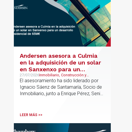
Andersen asesora a Culmia
en la adquisición de un solar
en Sanxenxo para un
desarrollo residencial de
27/07/2026
Inmobiliario, Construcción y
Urbanismo
El asesoramiento ha sido liderado por
65M€
Ignacio Sáenz de Santamaría, Socio de
Inmobiliario, junto a Enrique Pérez, Senior
Associate y Alejandro Mármol, Abogado,
del mismo departamento; junto a Carlos
Morales, Socio, Pablo López, Asociado
LEER MÁS >>
Senior, e Isabel Gómez Senior Lawyer
del departamento de Urbanismo. La