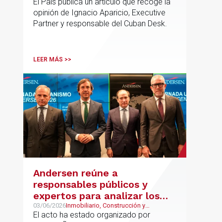
El País publica un artículo que recoge la
opinión de Ignacio Aparicio, Executive
Partner y responsable del Cuban Desk.
LEER MÁS >>
Andersen reúne a
responsables públicos y
expertos para analizar los
retos del urbanismo en
03/06/2026
Inmobiliario, Construcción y
Urbanismo, Urbanismo
El acto ha estado organizado por
España