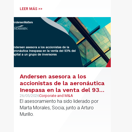
incluyendo grupos del IBEX 35,
principalmente en los sectores
LEER MÁS >>
energético, inmobiliario y
medioambiental
Andersen asesora a los
accionistas de la aeronáutica
Inespasa en la venta del 93%
del capital a un grupo de
26/05/2026
Corporate and M&A
El asesoramiento ha sido liderado por
inversores
Marta Morales, Socia; junto a Arturo
Murillo.