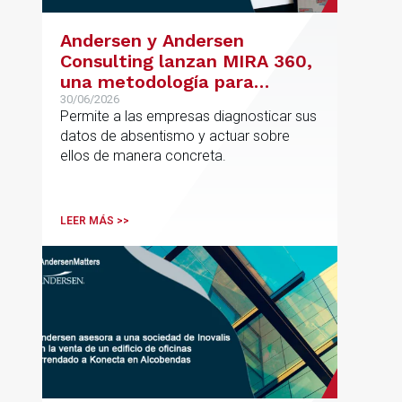
Andersen y Andersen
Consulting lanzan MIRA 360,
una metodología para
reducir el absentismo de
30/06/2026
Permite a las empresas diagnosticar sus
forma estructurada y
datos de absentismo y actuar sobre
sostenible
ellos de manera concreta.
LEER MÁS >>