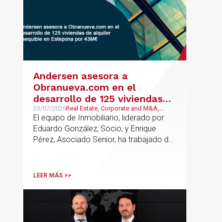
Andersen asesora a
Obranueva.com en el
desarrollo de 125 viviendas
de alquiler asequible en
23/07/2026
Real Estate, Corporate and M&A,
Público y Regulatorio
El equipo de Inmobiliario, liderado por
Estepona por 43M€
Eduardo González, Socio, y Enrique
Pérez, Asociado Senior, ha trabajado de
forma coordinada con el equipo de
Mercantil / M&A, liderado por Antonio
Cañadas, Socio y Teresa García,
LEER MÁS >>
Asociada Senior; y con José Miguel
Jaime, Asociado Sénior de Público de la
oficina de Málaga. Andersen ha
desplegado un asesoramiento