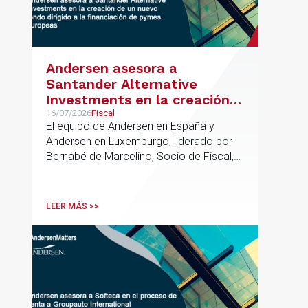
Andersen asesora a
Santander Alternative
Investments en la creación
de un nuevo fondo dirigido a
16/07/2026
Fiscal
El equipo de Andersen en España y
la financiación de pymes
Andersen en Luxemburgo, liderado por
europeas
Bernabé de Marcelino, Socio de Fiscal,
ha participado como asesor en materia
tributaria durante todo el proceso de
formación del fondo, hasta el primer
LEER MÁS >>
cierre que ha tenido lugar recientemente.