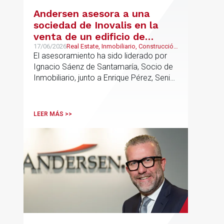
Andersen asesora a una
sociedad de Inovalis en la
venta de un edificio de
oficinas arrendado a Konecta
17/06/2026
Real Estate, Inmobiliario, Construcción
y Urbanismo
El asesoramiento ha sido liderado por
en Alcobendas
Ignacio Sáenz de Santamaría, Socio de
Inmobiliario, junto a Enrique Pérez, Senior
Associate y Eduardo Ramos, Senior
Lawyer.
LEER MÁS >>