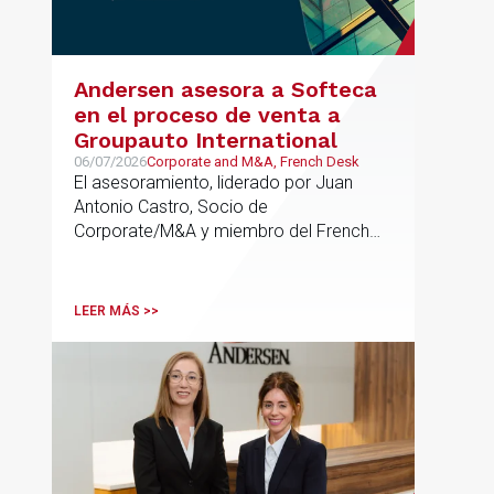
Andersen asesora a Softeca
en el proceso de venta a
Groupauto International
06/07/2026
Corporate and M&A, French Desk
El asesoramiento, liderado por Juan
Antonio Castro, Socio de
Corporate/M&A y miembro del French
Desk, impulsa el posicionamiento de
Andersen en operaciones franco-
españolas que combinan los sectores
LEER MÁS >>
tecnológico e industrial