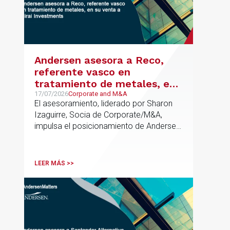
Andersen asesora a Reco,
referente vasco en
tratamiento de metales, en
su venta a Mirai Investments
17/07/2026
Corporate and M&A
El asesoramiento, liderado por Sharon
Izaguirre, Socia de Corporate/M&A,
impulsa el posicionamiento de Andersen
en el ámbito industrial vasco,
acompañando a empresas familiares en
procesos estratégicos de M&A
LEER MÁS >>