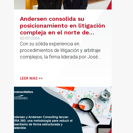
Andersen consolida su
posicionamiento en litigación
compleja en el norte de
España con la incorporación
02/07/2026
Con su sólida experiencia en
de Rebeca Larena
procedimientos de litigación y arbitraje
complejos, la firma liderada por José
Vicente Morote impulsa el crecimiento
de su oficina en Bilbao y refuerza su
posicionamiento en asesoramiento
LEER MÁS >>
jurídico de alto valor añadido.