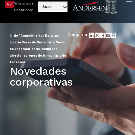
Worldwide
ES
Spain
Locations:
Compartir:
Inicio
/
Conocimiento
/
Noticias
/
Ignacio Sáenz de Santamaría, Socio
de Andersen Iberia, nombrado
director europeo de Inmobiliario de
Andersen
Novedades
corporativas