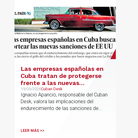
a seguir".
Las empresas españolas en
Cuba tratan de protegerse
frente a las nuevas
sanciones millonarias que
19/05/2026
Cuban Desk
Ignacio Aparicio, responsable del Cuban
prepara Estados Unidos
Desk, valora las implicaciones del
endurecimiento de las sanciones de
EE.UU. contra Cuba.
LEER MÁS >>