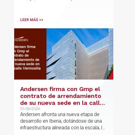
la Comisión Europea en España; y
destacadas personalidades del mundo
jurídico y académico
LEER MÁS >>
Andersen firma con Gmp el
contrato de arrendamiento
de su nueva sede en la calle
Hermosilla
01/06/2026
Andersen afronta una nueva etapa de
desarrollo en Iberia, dotándose de una
infraestructura alineada con la escala, la
integración y el crecimiento sostenido