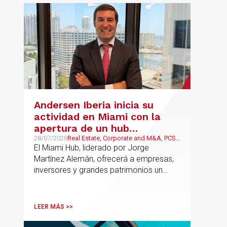
Andersen Iberia inicia su
actividad en Miami con la
apertura de un hub
estratégico para reforzar el
28/07/2026
Real Estate, Corporate and M&A, PCS,
Wealth Management & Family
El Miami Hub, liderado por Jorge
asesoramiento fiscal, legal y
Business
Martínez Alemán, ofrecerá a empresas,
patrimonial conectando
inversores y grandes patrimonios un
Europa y Latinoamérica
asesoramiento jurídico y fiscal integral
para sus operaciones entre España,
Latinoamérica y otros mercados
LEER MÁS >>
internacionales.