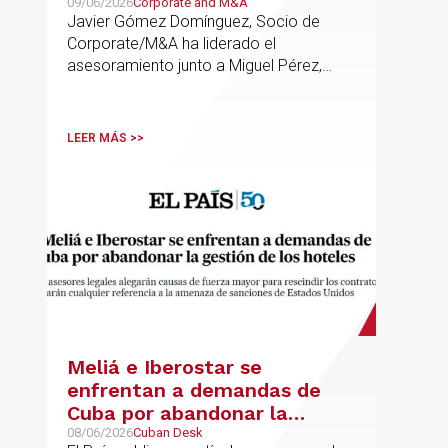
transporte de Campillo
09/06/2026
Corporate and M&A
Javier Gómez Domínguez, Socio de
Palmera
Corporate/M&A ha liderado el
asesoramiento junto a Miguel Pérez,
Asociado Senior del mismo
departamento.
LEER MÁS >>
Meliá e Iberostar se
enfrentan a demandas de
Cuba por abandonar la
gestión de los hoteles
08/06/2026
Cuban Desk