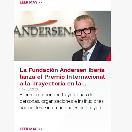
LEER MÁS >>
La Fundación Andersen Iberia
lanza el Premio Internacional
a la Trayectoria en la
Promoción de la Educación
16/06/2026
El premio reconoce trayectorias de
personas, organizaciones e instituciones
nacionales e internacionales que hayan
contribuido de forma decisiva y
verificable al acceso, la calidad, la
innovación o la equidad educativa
LEER MÁS >>