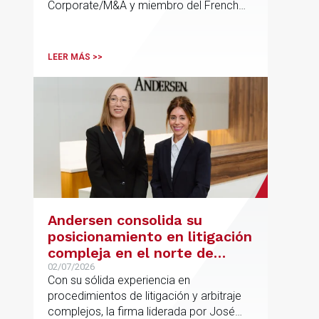
Corporate/M&A y miembro del French
Desk, impulsa el posicionamiento de
Andersen en operaciones franco-
españolas que combinan los sectores
LEER MÁS >>
tecnológico e industrial
Andersen consolida su
posicionamiento en litigación
compleja en el norte de
España con la incorporación
02/07/2026
Con su sólida experiencia en
de Rebeca Larena
procedimientos de litigación y arbitraje
complejos, la firma liderada por José