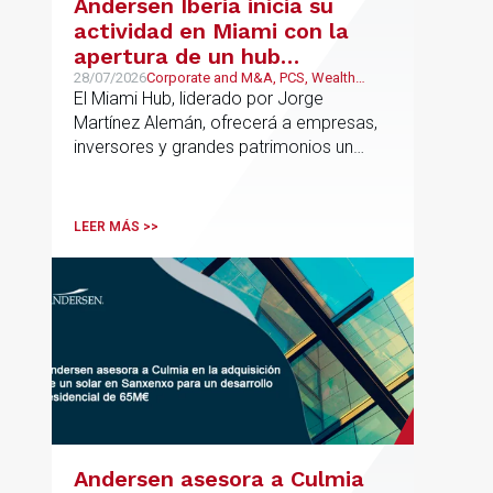
Andersen Iberia inicia su
actividad en Miami con la
apertura de un hub
estratégico para reforzar el
28/07/2026
Corporate and M&A, PCS, Wealth
Management & Family Business, Real
El Miami Hub, liderado por Jorge
asesoramiento fiscal, legal y
Estate
Martínez Alemán, ofrecerá a empresas,
patrimonial conectando
inversores y grandes patrimonios un
Europa y Latinoamérica
asesoramiento jurídico y fiscal integral
para sus operaciones entre España,
Latinoamérica y otros mercados
LEER MÁS >>
internacionales.
Andersen asesora a Culmia