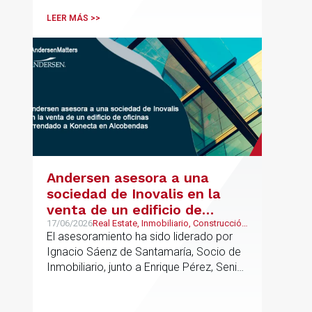
codirigirá el EU Real Estate Industry
LEER MÁS >>
Group junto a Kevin Hindley, de Andersen
UK.
Andersen asesora a una
sociedad de Inovalis en la
venta de un edificio de
oficinas arrendado a Konecta
17/06/2026
Real Estate, Inmobiliario, Construcción
y Urbanismo
El asesoramiento ha sido liderado por
en Alcobendas
Ignacio Sáenz de Santamaría, Socio de
Inmobiliario, junto a Enrique Pérez, Senior
Associate y Eduardo Ramos, Senior
Lawyer.