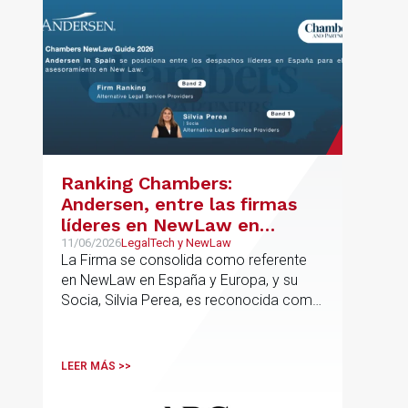
Ranking Chambers:
Andersen, entre las firmas
líderes en NewLaw en
España y Europa
11/06/2026
LegalTech y NewLaw
La Firma se consolida como referente
en NewLaw en España y Europa, y su
Socia, Silvia Perea, es reconocida como
una de las profesionales clave del
sector.
LEER MÁS >>