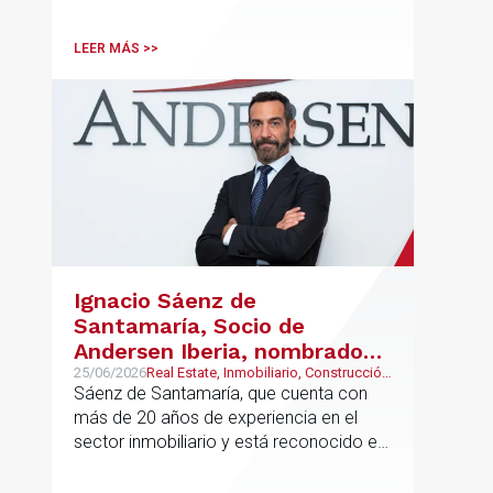
LEER MÁS >>
Ignacio Sáenz de
Santamaría, Socio de
Andersen Iberia, nombrado
director europeo de
25/06/2026
Real Estate, Inmobiliario, Construcción
y Urbanismo
Sáenz de Santamaría, que cuenta con
Inmobiliario de Andersen
más de 20 años de experiencia en el
sector inmobiliario y está reconocido en
directorios internacionales como
Chambers & Partners y Legal500,