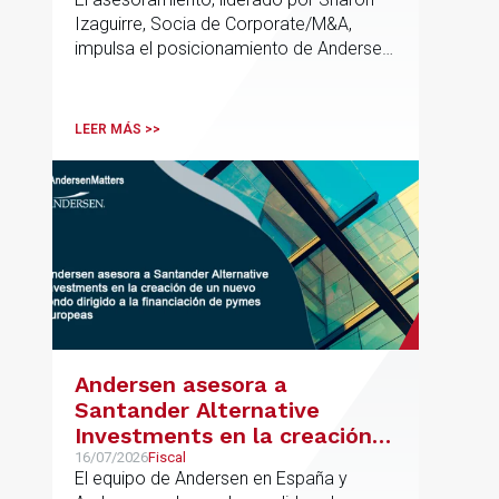
Izaguirre, Socia de Corporate/M&A,
impulsa el posicionamiento de Andersen
en el ámbito industrial vasco,
acompañando a empresas familiares en
procesos estratégicos de M&A
LEER MÁS >>
Andersen asesora a
Santander Alternative
Investments en la creación
de un nuevo fondo dirigido a
16/07/2026
Fiscal
El equipo de Andersen en España y
la financiación de pymes