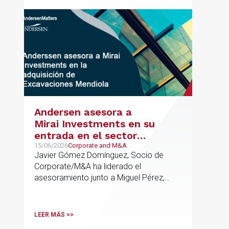
Andersen asesora a
Mirai Investments en su
entrada en el sector
medioambiental con la
15/06/2026
Corporate and M&A
Javier Gómez Domínguez, Socio de
adquisición de la
Corporate/M&A ha liderado el
vasca Excavaciones
asesoramiento junto a Miguel Pérez,
Mendiola
Asociado Senior del mismo
departamento.
LEER MÁS >>