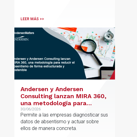
Vicente Morote impulsa el crecimiento
de su oficina en Bilbao y refuerza su
posicionamiento en asesoramiento
LEER MÁS >>
jurídico de alto valor añadido.
Andersen y Andersen
Consulting lanzan MIRA 360,
una metodología para
reducir el absentismo de
30/06/2026
Permite a las empresas diagnosticar sus
forma estructurada y
datos de absentismo y actuar sobre
sostenible
ellos de manera concreta.