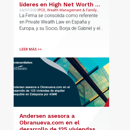
líderes en High Net Worth en
España y Europa
24/07/2026
PCS, Wealth Management & Family
Business
La Firma se consolida como referente
en Private Wealth Law en España y
Europa, y su Socio, Borja de Gabriel y el
Counsel, Jorge Martínez, son
reconocidos como uno de los
profesionales clave del sector.
LEER MÁS >>
Andersen asesora a
Obranueva.com en el
desarrollo de 125 viviendas