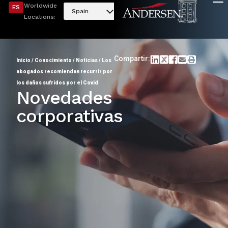
Worldwide
ES
Spain
Locations:
Compartir:
Inicio
/
Conocimiento
/
Noticias
/
Los
abogados recomiendan recurrir por
los daños sufridos por el Covid
Novedades
corporativas