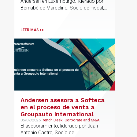
Andersen en Luxemburgo, liderado por
europeas
Bernabé de Marcelino, Socio de Fiscal,
ha participado como asesor en materia
tributaria durante todo el proceso de
formación del fondo, hasta el primer
LEER MÁS >>
cierre que ha tenido lugar recientemente.
Andersen asesora a Softeca
en el proceso de venta a
Groupauto International
06/07/2026
French Desk, Corporate and M&A
El asesoramiento, liderado por Juan
Antonio Castro, Socio de