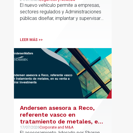
IA con seguridad jurídica en
El nuevo vehículo permite a empresas,
el marco regulatorio europeo
sectores regulados y Administraciones
públicas diseñar, implantar y supervisar
proyectos de inteligencia artificial con
gobernanza del dato, trazabilidad y
cumplimiento normativo desde el origen.
LEER MÁS >>
La iniciativa se apoya en una
metodología propia de gestión de
riesgos de IA y se alinea con la
estrategia española de IA soberana
articulada en torno a ALIA.
Andersen asesora a Reco,
referente vasco en
tratamiento de metales, en
su venta a Mirai Investments
17/07/2026
Corporate and M&A
El asesoramiento, liderado por Sharon