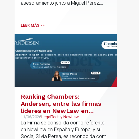
asesoramiento junto a Miguel Pérez,
Mendiola
Asociado Senior del mismo
departamento.
LEER MÁS >>
Ranking Chambers:
Andersen, entre las firmas
líderes en NewLaw en
España y Europa
11/06/2026
LegalTech y NewLaw
La Firma se consolida como referente
en NewLaw en España y Europa, y su
Socia, Silvia Perea, es reconocida como