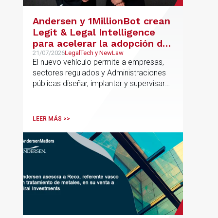
la financiación del proyecto.
Andersen y 1MillionBot crean
Legit & Legal Intelligence
para acelerar la adopción de
IA con seguridad jurídica en
21/07/2026
LegalTech y NewLaw
El nuevo vehículo permite a empresas,
el marco regulatorio europeo
sectores regulados y Administraciones
públicas diseñar, implantar y supervisar
proyectos de inteligencia artificial con
gobernanza del dato, trazabilidad y
cumplimiento normativo desde el origen.
LEER MÁS >>
La iniciativa se apoya en una
metodología propia de gestión de
riesgos de IA y se alinea con la
estrategia española de IA soberana
articulada en torno a ALIA.