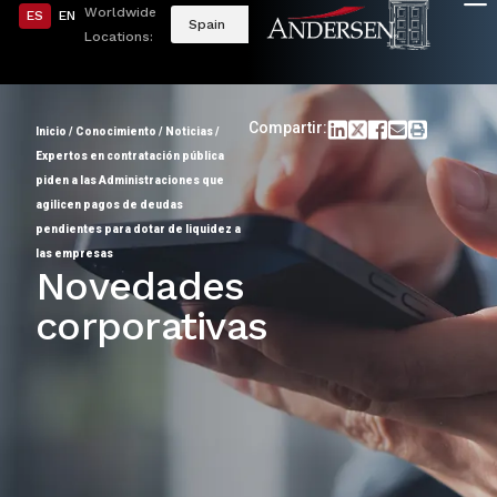
Worldwide
ES
EN
Spain
Locations:
Compartir:
Inicio
/
Conocimiento
/
Noticias
/
Expertos en contratación pública
piden a las Administraciones que
agilicen pagos de deudas
pendientes para dotar de liquidez a
las empresas
Novedades
corporativas