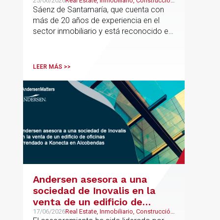
director europeo de
25/06/2026
Real Estate, Inmobiliario, Construcción
y Urbanismo
Sáenz de Santamaría, que cuenta con
Inmobiliario de Andersen
más de 20 años de experiencia en el
sector inmobiliario y está reconocido en
directorios internacionales como
Chambers & Partners y Legal500,
codirigirá el EU Real Estate Industry
LEER MÁS >>
Group junto a Kevin Hindley, de Andersen
UK.
Andersen asesora a una
sociedad de Inovalis en la
venta de un edificio de
oficinas arrendado a Konecta
17/06/2026
Real Estate, Inmobiliario, Construcción
y Urbanismo