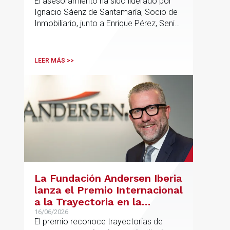
El asesoramiento ha sido liderado por
en Alcobendas
Ignacio Sáenz de Santamaría, Socio de
Inmobiliario, junto a Enrique Pérez, Senior
Associate y Eduardo Ramos, Senior
Lawyer.
LEER MÁS >>
La Fundación Andersen Iberia
lanza el Premio Internacional
a la Trayectoria en la
Promoción de la Educación
16/06/2026
El premio reconoce trayectorias de