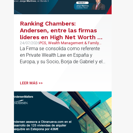
integrar el análisis jurídico, urbanístico y
contractual de los activos, anticipar
riesgos y aportar seguridad jurídica en
Ranking Chambers:
todas las fases de la operación.
Andersen, entre las firmas
líderes en High Net Worth en
España y Europa
24/07/2026
PCS, Wealth Management & Family
Business
La Firma se consolida como referente
en Private Wealth Law en España y
Europa, y su Socio, Borja de Gabriel y el
Counsel, Jorge Martínez, son
reconocidos como uno de los
profesionales clave del sector.
LEER MÁS >>