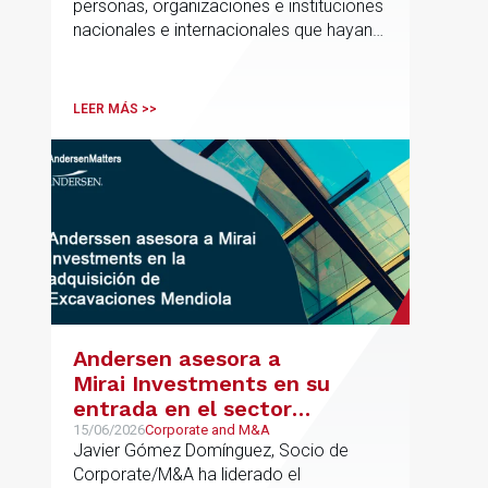
personas, organizaciones e instituciones
nacionales e internacionales que hayan
contribuido de forma decisiva y
verificable al acceso, la calidad, la
innovación o la equidad educativa
LEER MÁS >>
Andersen asesora a
Mirai Investments en su
entrada en el sector
medioambiental con la
15/06/2026
Corporate and M&A
Javier Gómez Domínguez, Socio de
adquisición de la
Corporate/M&A ha liderado el
vasca Excavaciones