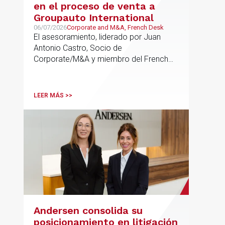
en el proceso de venta a
Groupauto International
06/07/2026
Corporate and M&A, French Desk
El asesoramiento, liderado por Juan
Antonio Castro, Socio de
Corporate/M&A y miembro del French
Desk, impulsa el posicionamiento de
Andersen en operaciones franco-
españolas que combinan los sectores
LEER MÁS >>
tecnológico e industrial
Andersen consolida su
posicionamiento en litigación