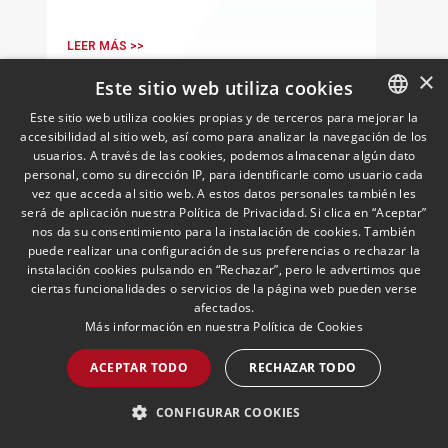
LEER MÁS >>
×
Este sitio web utiliza cookies
Este sitio web utiliza cookies propias y de terceros para mejorar la
accesibilidad al sitio web, así como para analizar la navegación de los
SPANISH
usuarios. A través de las cookies, podemos almacenar algún dato
ENGLISH
personal, como su dirección IP, para identificarle como usuario cada
vez que acceda al sitio web. A estos datos personales también les
PORTUGUESE
será de aplicación nuestra Política de Privacidad. Si clica en “Aceptar”
nos da su consentimiento para la instalación de cookies. También
puede realizar una configuración de sus preferencias o rechazar la
instalación cookies pulsando en “Rechazar”, pero le advertimos que
Andersen asesora a Ontime
ciertas funcionalidades o servicios de la página web pueden verse
en la adquisición de la
afectados.
actividad logística y de
Más información en nuestra
Política de Cookies
transporte de Campillo
09/06/2026
Corporate and M&A
Javier Gómez Domínguez, Socio de
Palmera
ACEPTAR TODO
RECHAZAR TODO
Corporate/M&A ha liderado el
asesoramiento junto a Miguel Pérez,
CONFIGURAR COOKIES
Asociado Senior del mismo
departamento.