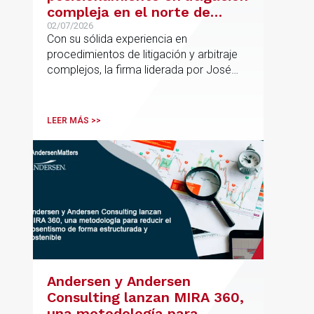
compleja en el norte de
España con la incorporación
02/07/2026
Con su sólida experiencia en
de Rebeca Larena
procedimientos de litigación y arbitraje
complejos, la firma liderada por José
Vicente Morote impulsa el crecimiento
de su oficina en Bilbao y refuerza su
posicionamiento en asesoramiento
LEER MÁS >>
jurídico de alto valor añadido.
Andersen y Andersen
Consulting lanzan MIRA 360,
una metodología para