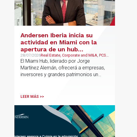
Andersen Iberia inicia su
actividad en Miami con la
apertura de un hub
estratégico para reforzar el
28/07/2026
Real Estate, Corporate and M&A, PCS,
Wealth Management & Family
El Miami Hub, liderado por Jorge
asesoramiento fiscal, legal y
Business
Martínez Alemán, ofrecerá a empresas,
patrimonial conectando
inversores y grandes patrimonios un
Europa y Latinoamérica
asesoramiento jurídico y fiscal integral
para sus operaciones entre España,
Latinoamérica y otros mercados
LEER MÁS >>
internacionales.