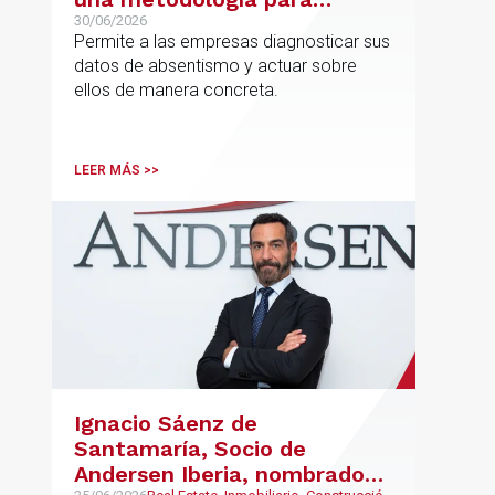
reducir el absentismo de
30/06/2026
Permite a las empresas diagnosticar sus
forma estructurada y
datos de absentismo y actuar sobre
sostenible
ellos de manera concreta.
LEER MÁS >>
Ignacio Sáenz de
Santamaría, Socio de
Andersen Iberia, nombrado