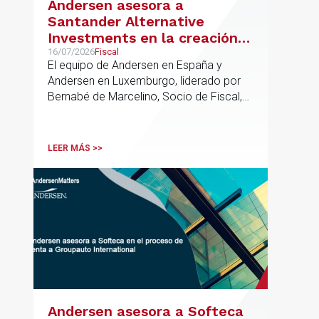
Andersen asesora a
Santander Alternative
Investments en la creación
de un nuevo fondo dirigido a
16/07/2026
Fiscal
El equipo de Andersen en España y
la financiación de pymes
Andersen en Luxemburgo, liderado por
europeas
Bernabé de Marcelino, Socio de Fiscal,
ha participado como asesor en materia
tributaria durante todo el proceso de
formación del fondo, hasta el primer
LEER MÁS >>
cierre que ha tenido lugar recientemente.
Andersen asesora a Softeca