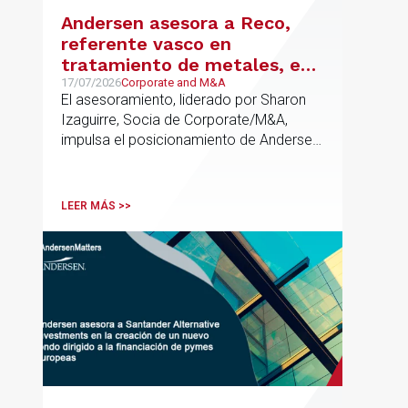
Andersen asesora a Reco,
referente vasco en
tratamiento de metales, en
su venta a Mirai Investments
17/07/2026
Corporate and M&A
El asesoramiento, liderado por Sharon
Izaguirre, Socia de Corporate/M&A,
impulsa el posicionamiento de Andersen
en el ámbito industrial vasco,
acompañando a empresas familiares en
procesos estratégicos de M&A
LEER MÁS >>