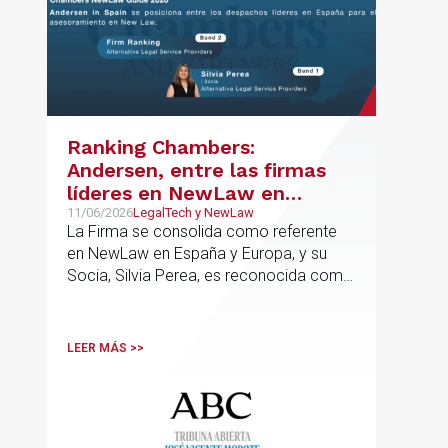
Ranking Chambers:
Andersen, entre las firmas
líderes en NewLaw en
España y Europa
11/06/2026
LegalTech y NewLaw
La Firma se consolida como referente
en NewLaw en España y Europa, y su
Socia, Silvia Perea, es reconocida como
una de las profesionales clave del
sector.
LEER MÁS >>