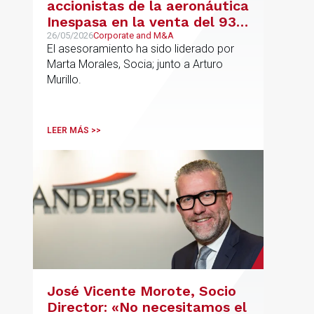
accionistas de la aeronáutica
Inespasa en la venta del 93%
del capital a un grupo de
26/05/2026
Corporate and M&A
El asesoramiento ha sido liderado por
inversores
Marta Morales, Socia; junto a Arturo
Murillo.
LEER MÁS >>
José Vicente Morote, Socio
Director: «No necesitamos el