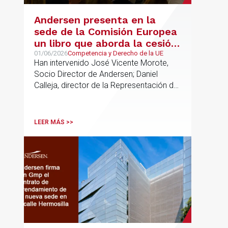
Andersen presenta en la
sede de la Comisión Europea
un libro que aborda la cesión
de soberanía y la primacía
01/06/2026
Competencia y Derecho de la UE
Han intervenido José Vicente Morote,
del Derecho de la UE en las
Socio Director de Andersen; Daniel
constituciones europeas
Calleja, director de la Representación de
la Comisión Europea en España; y
destacadas personalidades del mundo
jurídico y académico
LEER MÁS >>