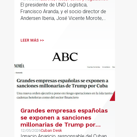
jurídico y fiscal del sector
Transporte, Movilidad & Logística
El presidente de UNO Logística,
logístico
Francisco Aranda, y el socio director de
Andersen Iberia, José Vicente Morote,
han rubricado un acuerdo de
colaboración con el que ambas
entidades trabajarán para ayudar a las
LEER MÁS >>
empresas logísticas a anticipar y
gestionar con mayor seguridad jurídica
sus principales retos regulatorios.
Grandes empresas españolas
se exponen a sanciones
millonarias de Trump por
Cuba
12/05/2026
Cuban Desk
Ignacio Aparicio, responsable del Cuban