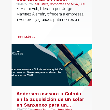
estratégico para reforzar el
28/07/2026
Real Estate, Corporate and M&A, PCS,
Wealth Management & Family
El Miami Hub, liderado por Jorge
asesoramiento fiscal, legal y
Business
Martínez Alemán, ofrecerá a empresas,
patrimonial conectando
inversores y grandes patrimonios un
Europa y Latinoamérica
asesoramiento jurídico y fiscal integral
para sus operaciones entre España,
Latinoamérica y otros mercados
LEER MÁS >>
internacionales.
Andersen asesora a Culmia
en la adquisición de un solar
en Sanxenxo para un
27/07/2026
Inmobiliario, Construcción y