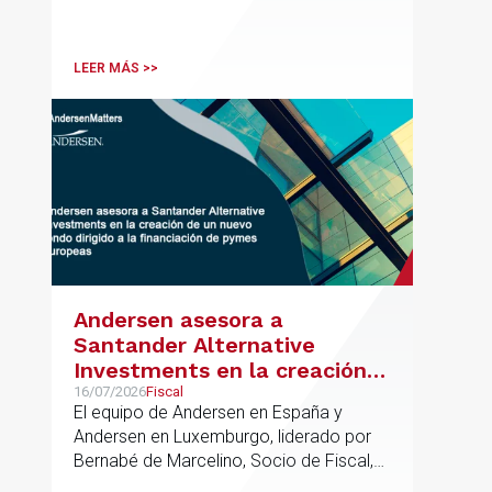
en el ámbito industrial vasco,
acompañando a empresas familiares en
procesos estratégicos de M&A
LEER MÁS >>
Andersen asesora a
Santander Alternative
Investments en la creación
de un nuevo fondo dirigido a
16/07/2026
Fiscal
El equipo de Andersen en España y
la financiación de pymes
Andersen en Luxemburgo, liderado por
europeas
Bernabé de Marcelino, Socio de Fiscal,
ha participado como asesor en materia