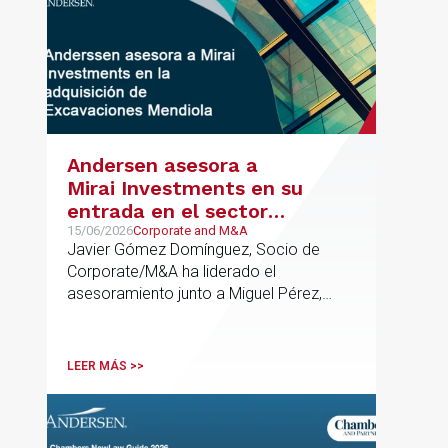
Andersen asesora a
Mirai Investments en su
entrada en el sector
medioambiental con la
15/06/2026
Corporate and M&A
Javier Gómez Domínguez, Socio de
adquisición de la
Corporate/M&A ha liderado el
vasca Excavaciones
asesoramiento junto a Miguel Pérez,
Mendiola
Asociado Senior del mismo
departamento.
LEER MÁS >>