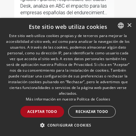
Desk, analiza en ABC el impacto para las
empresas españolas del endurecimiento
de las sanciones de EE.UU. contra Cuba.
×
Este sitio web utiliza cookies
LEER MÁS >>
Este sitio web utiliza cookies propias y de terceros para mejorar la
accesibilidad al sitio web, así como para analizar la navegación de los
SPANISH
usuarios. A través de las cookies, podemos almacenar algún dato
ENGLISH
personal, como su dirección IP, para identificarle como usuario cada
vez que acceda al sitio web. A estos datos personales también les
PORTUGUESE
será de aplicación nuestra Política de Privacidad. Si clica en “Aceptar”
nos da su consentimiento para la instalación de cookies. También
puede realizar una configuración de sus preferencias o rechazar la
instalación cookies pulsando en “Rechazar”, pero le advertimos que
ciertas funcionalidades o servicios de la página web pueden verse
afectados.
Más información en nuestra
Política de Cookies
Andersen nombra a Pablo
Gómez-Acebo como
ACEPTAR TODO
RECHAZAR TODO
codirector de Fiscal en Iberia
junto con Borja de Gabriel
29/04/2026
Fiscal
CONFIGURAR COOKIES
Ambos Socios compartirán la dirección