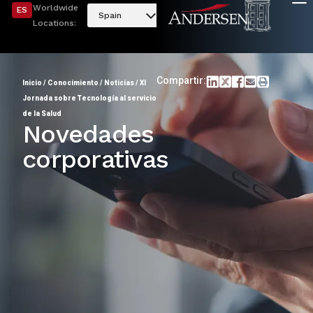
Worldwide
ES
Spain
Locations:
Compartir:
Inicio
/
Conocimiento
/
Noticias
/
XI
Jornada sobre Tecnología al servicio
de la Salud
Novedades
corporativas