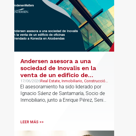
UK.
Andersen asesora a una
sociedad de Inovalis en la
venta de un edificio de
oficinas arrendado a Konecta
17/06/2026
Real Estate, Inmobiliario, Construcción
y Urbanismo
El asesoramiento ha sido liderado por
en Alcobendas
Ignacio Sáenz de Santamaría, Socio de
Inmobiliario, junto a Enrique Pérez, Senior
Associate y Eduardo Ramos, Senior
Lawyer.
LEER MÁS >>