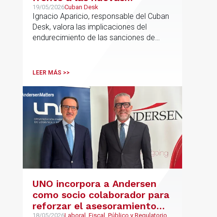
sanciones millonarias que
19/05/2026
Cuban Desk
Ignacio Aparicio, responsable del Cuban
prepara Estados Unidos
Desk, valora las implicaciones del
endurecimiento de las sanciones de
EE.UU. contra Cuba.
LEER MÁS >>
UNO incorpora a Andersen
como socio colaborador para
reforzar el asesoramiento
18/05/2026
Laboral, Fiscal, Público y Regulatorio,