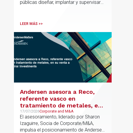
públicas diseñar, implantar y supervisar
proyectos de inteligencia artificial con
gobernanza del dato, trazabilidad y
cumplimiento normativo desde el origen.
LEER MÁS >>
La iniciativa se apoya en una
metodología propia de gestión de
riesgos de IA y se alinea con la
estrategia española de IA soberana
articulada en torno a ALIA.
Andersen asesora a Reco,
referente vasco en
tratamiento de metales, en
su venta a Mirai Investments
17/07/2026
Corporate and M&A
El asesoramiento, liderado por Sharon
Izaguirre, Socia de Corporate/M&A,
impulsa el posicionamiento de Andersen