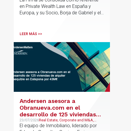
en Private Wealth Law en España y
Europa, y su Socio, Borja de Gabriel y el
Counsel, Jorge Martínez, son
reconocidos como uno de los
profesionales clave del sector.
LEER MÁS >>
Andersen asesora a
Obranueva.com en el
desarrollo de 125 viviendas
de alquiler asequible en
23/07/2026
Real Estate, Corporate and M&A,
Público y Regulatorio
El equipo de Inmobiliario, liderado por
Estepona por 43M€