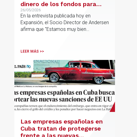
dinero de los fondos para
desarrollar nuestro
26/05/2026
En la entrevista publicada hoy en
proyecto»
Expansión, el Socio Director de Andersen
afirma que "Estamos muy bien
financieramente y por lo tanto nos gusta
la autonomía y la independencia que
tenemos y ese es el modelo que vamos
LEER MÁS >>
a seguir".
Las empresas españolas en
Cuba tratan de protegerse
frente a las nuevas