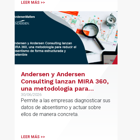
posicionamiento en asesoramiento
LEER MÁS >>
jurídico de alto valor añadido.
Andersen y Andersen
Consulting lanzan MIRA 360,
una metodología para
reducir el absentismo de
30/06/2026
Permite a las empresas diagnosticar sus
forma estructurada y
datos de absentismo y actuar sobre
sostenible
ellos de manera concreta.
LEER MÁS >>