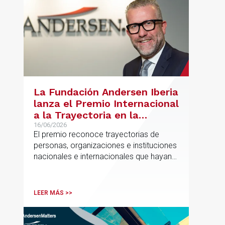
La Fundación Andersen Iberia
lanza el Premio Internacional
a la Trayectoria en la
Promoción de la Educación
16/06/2026
El premio reconoce trayectorias de
personas, organizaciones e instituciones
nacionales e internacionales que hayan
contribuido de forma decisiva y
verificable al acceso, la calidad, la
innovación o la equidad educativa
LEER MÁS >>