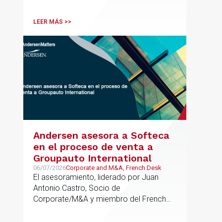
tributaria durante todo el proceso de
formación del fondo, hasta el primer
LEER MÁS >>
cierre que ha tenido lugar recientemente.
Andersen asesora a Softeca
en el proceso de venta a
Groupauto International
06/07/2026
Corporate and M&A, French Desk
El asesoramiento, liderado por Juan
Antonio Castro, Socio de
Corporate/M&A y miembro del French
Desk, impulsa el posicionamiento de
Andersen en operaciones franco-