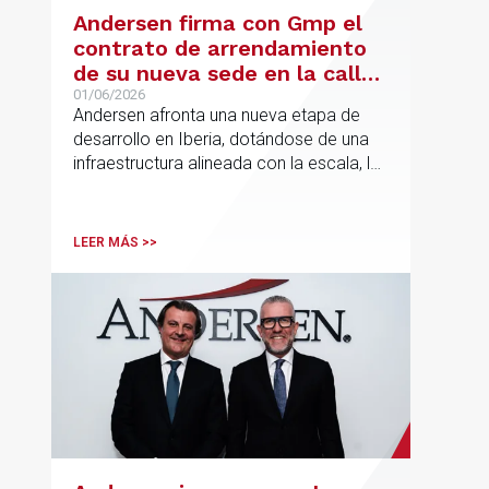
Andersen firma con Gmp el
contrato de arrendamiento
de su nueva sede en la calle
Hermosilla
01/06/2026
Andersen afronta una nueva etapa de
desarrollo en Iberia, dotándose de una
infraestructura alineada con la escala, la
integración y el crecimiento sostenido
del despacho.
LEER MÁS >>