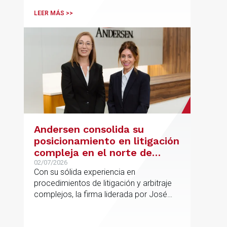
españolas que combinan los sectores
LEER MÁS >>
tecnológico e industrial
Andersen consolida su
posicionamiento en litigación
compleja en el norte de
España con la incorporación
02/07/2026
Con su sólida experiencia en
de Rebeca Larena
procedimientos de litigación y arbitraje
complejos, la firma liderada por José
Vicente Morote impulsa el crecimiento
de su oficina en Bilbao y refuerza su