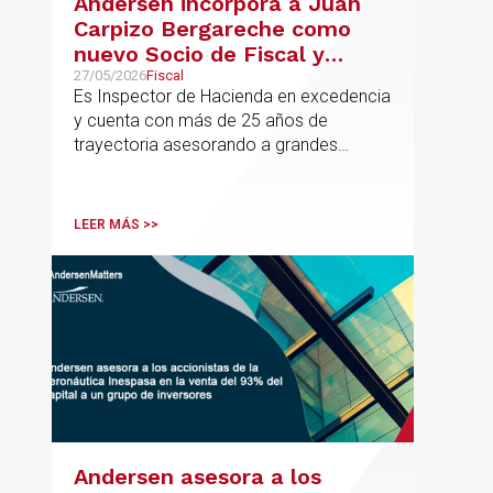
Andersen incorpora a Juan
Carpizo Bergareche como
nuevo Socio de Fiscal y
responsable de la práctica
27/05/2026
Fiscal
Es Inspector de Hacienda en excedencia
ibérica de Fiscalidad Local
y cuenta con más de 25 años de
trayectoria asesorando a grandes
compañías nacionales e internacionales,
incluyendo grupos del IBEX 35,
principalmente en los sectores
LEER MÁS >>
energético, inmobiliario y
medioambiental
Andersen asesora a los