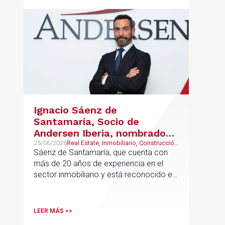
Ignacio Sáenz de
Santamaría, Socio de
Andersen Iberia, nombrado
director europeo de
25/06/2026
Real Estate, Inmobiliario, Construcción
y Urbanismo
Sáenz de Santamaría, que cuenta con
Inmobiliario de Andersen
más de 20 años de experiencia en el
sector inmobiliario y está reconocido en
directorios internacionales como
Chambers & Partners y Legal500,
codirigirá el EU Real Estate Industry
LEER MÁS >>
Group junto a Kevin Hindley, de Andersen