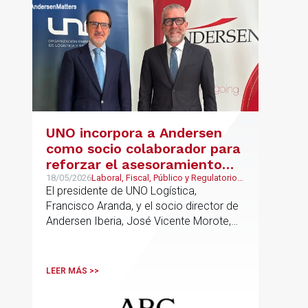
UNO incorpora a Andersen
como socio colaborador para
reforzar el asesoramiento
jurídico y fiscal del sector
18/05/2026
Laboral, Fiscal, Público y Regulatorio,
Transporte, Movilidad & Logística
El presidente de UNO Logística,
logístico
Francisco Aranda, y el socio director de
Andersen Iberia, José Vicente Morote,
han rubricado un acuerdo de
colaboración con el que ambas
entidades trabajarán para ayudar a las
LEER MÁS >>
empresas logísticas a anticipar y
gestionar con mayor seguridad jurídica