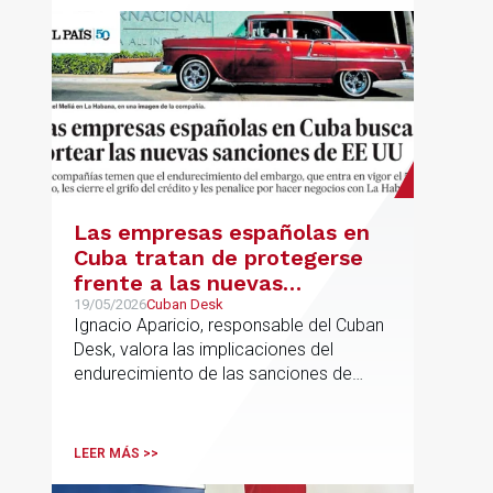
Las empresas españolas en
Cuba tratan de protegerse
frente a las nuevas
sanciones millonarias que
19/05/2026
Cuban Desk
Ignacio Aparicio, responsable del Cuban
prepara Estados Unidos
Desk, valora las implicaciones del
endurecimiento de las sanciones de
EE.UU. contra Cuba.
LEER MÁS >>