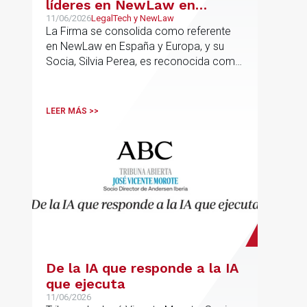
líderes en NewLaw en
España y Europa
11/06/2026
LegalTech y NewLaw
La Firma se consolida como referente
en NewLaw en España y Europa, y su
Socia, Silvia Perea, es reconocida como
una de las profesionales clave del
sector.
LEER MÁS >>
De la IA que responde a la IA
que ejecuta
11/06/2026