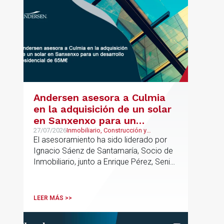
Andersen asesora a Culmia
en la adquisición de un solar
en Sanxenxo para un
desarrollo residencial de
27/07/2026
Inmobiliario, Construcción y
Urbanismo
El asesoramiento ha sido liderado por
65M€
Ignacio Sáenz de Santamaría, Socio de
Inmobiliario, junto a Enrique Pérez, Senior
Associate y Alejandro Mármol, Abogado,
del mismo departamento; junto a Carlos
Morales, Socio, Pablo López, Asociado
LEER MÁS >>
Senior, e Isabel Gómez Senior Lawyer
del departamento de Urbanismo. La