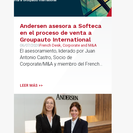
Andersen asesora a Softeca
en el proceso de venta a
Groupauto International
06/07/2026
French Desk, Corporate and M&A
El asesoramiento, liderado por Juan
Antonio Castro, Socio de
Corporate/M&A y miembro del French
Desk, impulsa el posicionamiento de
Andersen en operaciones franco-
españolas que combinan los sectores
LEER MÁS >>
tecnológico e industrial