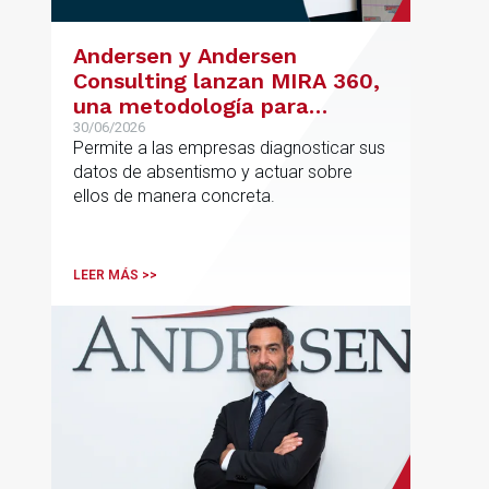
Andersen y Andersen
Consulting lanzan MIRA 360,
una metodología para
reducir el absentismo de
30/06/2026
Permite a las empresas diagnosticar sus
forma estructurada y
datos de absentismo y actuar sobre
sostenible
ellos de manera concreta.
LEER MÁS >>