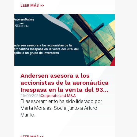
principalmente en los sectores
LEER MÁS >>
energético, inmobiliario y
medioambiental
Andersen asesora a los
accionistas de la aeronáutica
Inespasa en la venta del 93%
del capital a un grupo de
26/05/2026
Corporate and M&A
El asesoramiento ha sido liderado por
inversores
Marta Morales, Socia; junto a Arturo
Murillo.