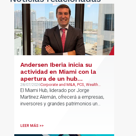
Andersen Iberia inicia su
actividad en Miami con la
apertura de un hub
estratégico para reforzar el
28/07/2026
Corporate and M&A, PCS, Wealth
Management & Family Business, Real
El Miami Hub, liderado por Jorge
asesoramiento fiscal, legal y
Estate
Martínez Alemán, ofrecerá a empresas,
patrimonial conectando
inversores y grandes patrimonios un
Europa y Latinoamérica
asesoramiento jurídico y fiscal integral
para sus operaciones entre España,
Latinoamérica y otros mercados
LEER MÁS >>
internacionales.