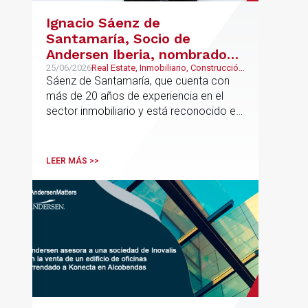
Ignacio Sáenz de
Santamaría, Socio de
Andersen Iberia, nombrado
director europeo de
25/06/2026
Real Estate, Inmobiliario, Construcción
y Urbanismo
Sáenz de Santamaría, que cuenta con
Inmobiliario de Andersen
más de 20 años de experiencia en el
sector inmobiliario y está reconocido en
directorios internacionales como
Chambers & Partners y Legal500,
codirigirá el EU Real Estate Industry
LEER MÁS >>
Group junto a Kevin Hindley, de Andersen
UK.