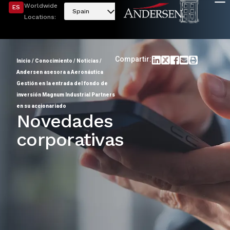
Worldwide
ES
Spain
Locations:
Compartir:
Inicio
/
Conocimiento
/
Noticias
/
Andersen asesora a Aeronáutica
Gestión en la entrada del fondo de
inversión Magnum Industrial Partners
en su accionariado
Novedades
corporativas