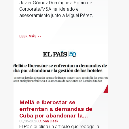
Javier Gómez Domínguez, Socio de
Palmera
Corporate/M&A ha liderado el
asesoramiento junto a Miguel Pérez,
Asociado Senior del mismo
departamento.
LEER MÁS >>
Meliá e Iberostar se
enfrentan a demandas de
Cuba por abandonar la
gestión de los hoteles
08/06/2026
Cuban Desk
El País publica un artículo que recoge la