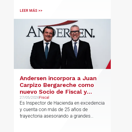
del despacho.
LEER MÁS >>
Andersen incorpora a Juan
Carpizo Bergareche como
nuevo Socio de Fiscal y
responsable de la práctica
27/05/2026
Fiscal
Es Inspector de Hacienda en excedencia
ibérica de Fiscalidad Local
y cuenta con más de 25 años de
trayectoria asesorando a grandes
compañías nacionales e internacionales,
incluyendo grupos del IBEX 35,