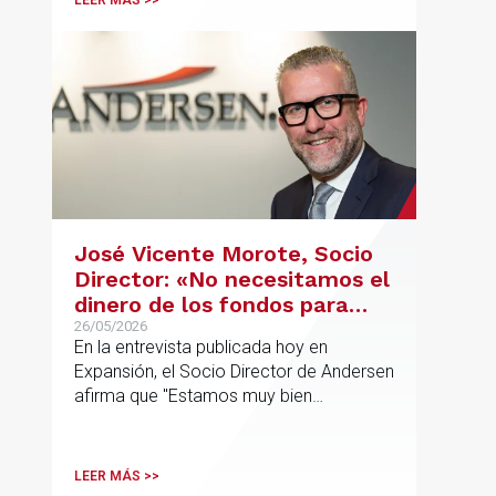
LEER MÁS >>
José Vicente Morote, Socio
Director: «No necesitamos el
dinero de los fondos para
desarrollar nuestro
26/05/2026
En la entrevista publicada hoy en
proyecto»
Expansión, el Socio Director de Andersen
afirma que "Estamos muy bien
financieramente y por lo tanto nos gusta
la autonomía y la independencia que
tenemos y ese es el modelo que vamos
LEER MÁS >>
a seguir".