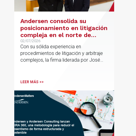
Andersen consolida su
posicionamiento en litigación
compleja en el norte de
España con la incorporación
02/07/2026
Con su sólida experiencia en
de Rebeca Larena
procedimientos de litigación y arbitraje
complejos, la firma liderada por José
Vicente Morote impulsa el crecimiento
de su oficina en Bilbao y refuerza su
posicionamiento en asesoramiento
LEER MÁS >>
jurídico de alto valor añadido.