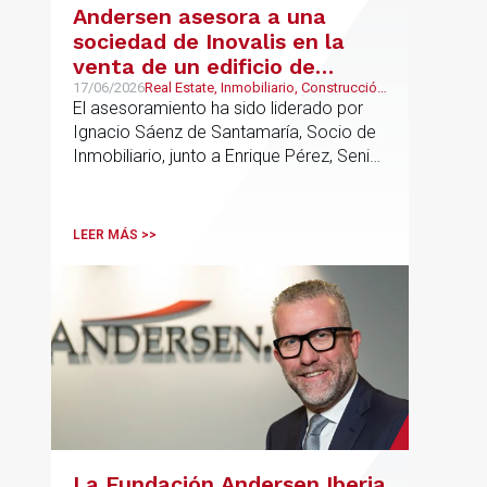
Andersen asesora a una
sociedad de Inovalis en la
venta de un edificio de
oficinas arrendado a Konecta
17/06/2026
Real Estate, Inmobiliario, Construcción
y Urbanismo
El asesoramiento ha sido liderado por
en Alcobendas
Ignacio Sáenz de Santamaría, Socio de
Inmobiliario, junto a Enrique Pérez, Senior
Associate y Eduardo Ramos, Senior
Lawyer.
LEER MÁS >>
La Fundación Andersen Iberia