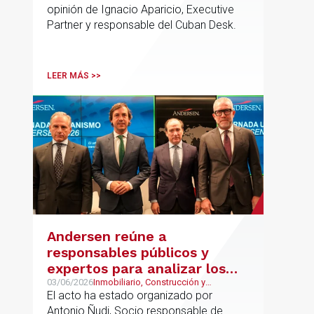
opinión de Ignacio Aparicio, Executive
Partner y responsable del Cuban Desk.
LEER MÁS >>
Andersen reúne a
responsables públicos y
expertos para analizar los
retos del urbanismo en
03/06/2026
Inmobiliario, Construcción y
Urbanismo, Urbanismo
El acto ha estado organizado por
España
Antonio Ñudi, Socio responsable de