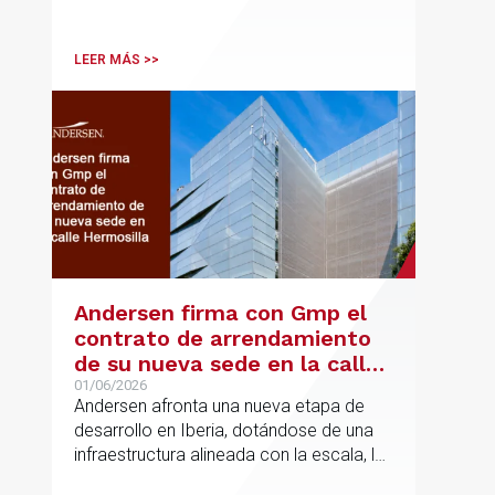
la Comisión Europea en España; y
destacadas personalidades del mundo
jurídico y académico
LEER MÁS >>
Andersen firma con Gmp el
contrato de arrendamiento
de su nueva sede en la calle
Hermosilla
01/06/2026
Andersen afronta una nueva etapa de
desarrollo en Iberia, dotándose de una
infraestructura alineada con la escala, la
integración y el crecimiento sostenido