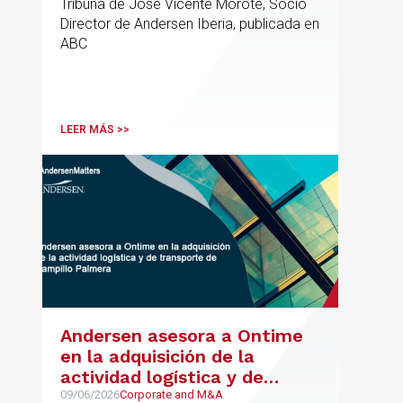
Tribuna de José Vicente Morote, Socio
Director de Andersen Iberia, publicada en
ABC
LEER MÁS >>
Andersen asesora a Ontime
en la adquisición de la
actividad logística y de
transporte de Campillo
09/06/2026
Corporate and M&A