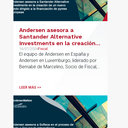
Andersen asesora a
Santander Alternative
Investments en la creación
de un nuevo fondo dirigido a
16/07/2026
Fiscal
El equipo de Andersen en España y
la financiación de pymes
Andersen en Luxemburgo, liderado por
europeas
Bernabé de Marcelino, Socio de Fiscal,
ha participado como asesor en materia
tributaria durante todo el proceso de
formación del fondo, hasta el primer
LEER MÁS >>
cierre que ha tenido lugar recientemente.