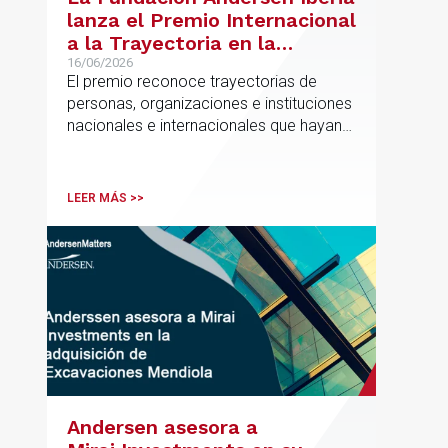
lanza el Premio Internacional
a la Trayectoria en la
Promoción de la Educación
16/06/2026
El premio reconoce trayectorias de
personas, organizaciones e instituciones
nacionales e internacionales que hayan
contribuido de forma decisiva y
verificable al acceso, la calidad, la
innovación o la equidad educativa
LEER MÁS >>
Andersen asesora a