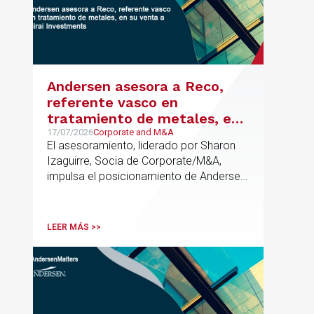
Andersen asesora a Reco,
referente vasco en
tratamiento de metales, en
su venta a Mirai Investments
17/07/2026
Corporate and M&A
El asesoramiento, liderado por Sharon
Izaguirre, Socia de Corporate/M&A,
impulsa el posicionamiento de Andersen
en el ámbito industrial vasco,
acompañando a empresas familiares en
procesos estratégicos de M&A
LEER MÁS >>