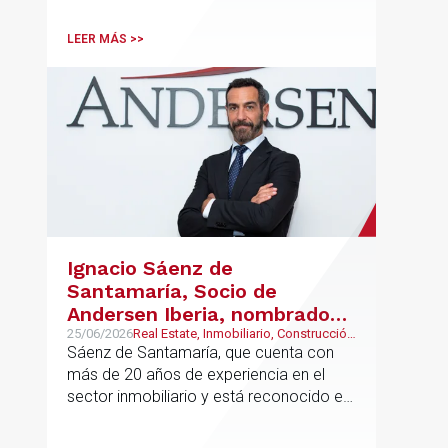
LEER MÁS >>
Ignacio Sáenz de
Santamaría, Socio de
Andersen Iberia, nombrado
director europeo de
25/06/2026
Real Estate, Inmobiliario, Construcción
y Urbanismo
Sáenz de Santamaría, que cuenta con
Inmobiliario de Andersen
más de 20 años de experiencia en el
sector inmobiliario y está reconocido en
directorios internacionales como
Chambers & Partners y Legal500,