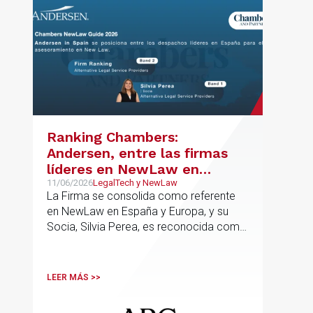
Ranking Chambers:
Andersen, entre las firmas
líderes en NewLaw en
España y Europa
11/06/2026
LegalTech y NewLaw
La Firma se consolida como referente
en NewLaw en España y Europa, y su
Socia, Silvia Perea, es reconocida como
una de las profesionales clave del
sector.
LEER MÁS >>