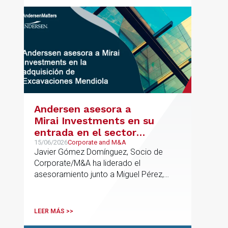
Andersen asesora a
Mirai Investments en su
entrada en el sector
medioambiental con la
15/06/2026
Corporate and M&A
Javier Gómez Domínguez, Socio de
adquisición de la
Corporate/M&A ha liderado el
vasca Excavaciones
asesoramiento junto a Miguel Pérez,
Mendiola
Asociado Senior del mismo
departamento.
LEER MÁS >>