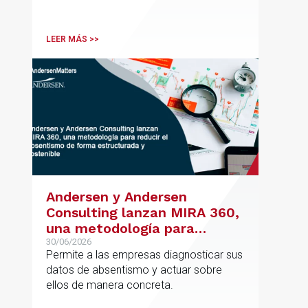
Vicente Morote impulsa el crecimiento
de su oficina en Bilbao y refuerza su
posicionamiento en asesoramiento
LEER MÁS >>
jurídico de alto valor añadido.
Andersen y Andersen
Consulting lanzan MIRA 360,
una metodología para
reducir el absentismo de
30/06/2026
Permite a las empresas diagnosticar sus
forma estructurada y
datos de absentismo y actuar sobre
sostenible
ellos de manera concreta.