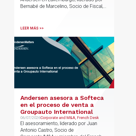
europeas
Bernabé de Marcelino, Socio de Fiscal,
ha participado como asesor en materia
tributaria durante todo el proceso de
formación del fondo, hasta el primer
LEER MÁS >>
cierre que ha tenido lugar recientemente.
Andersen asesora a Softeca
en el proceso de venta a
Groupauto International
06/07/2026
Corporate and M&A, French Desk
El asesoramiento, liderado por Juan
Antonio Castro, Socio de