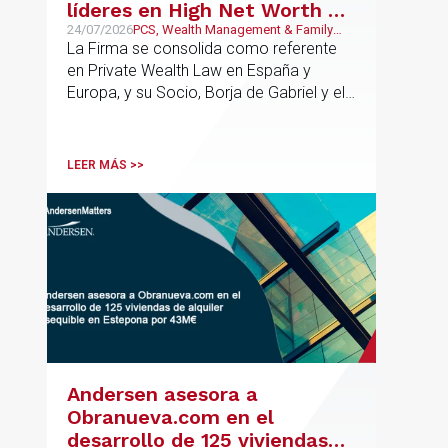
líderes en High Net Worth en
España y Europa
24/07/2026
PCS, Wealth Management & Family
Business
La Firma se consolida como referente
en Private Wealth Law en España y
Europa, y su Socio, Borja de Gabriel y el
Counsel, Jorge Martínez, son
reconocidos como uno de los
profesionales clave del sector.
LEER MÁS >>
Andersen asesora a
Obranueva.com en el
desarrollo de 125 viviendas