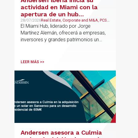
actividad en Miami con la
apertura de un hub
estratégico para reforzar el
28/07/2026
Real Estate, Corporate and M&A, PCS,
Wealth Management & Family
El Miami Hub, liderado por Jorge
asesoramiento fiscal, legal y
Business
Martínez Alemán, ofrecerá a empresas,
patrimonial conectando
inversores y grandes patrimonios un
Europa y Latinoamérica
asesoramiento jurídico y fiscal integral
para sus operaciones entre España,
Latinoamérica y otros mercados
LEER MÁS >>
internacionales.
Andersen asesora a Culmia