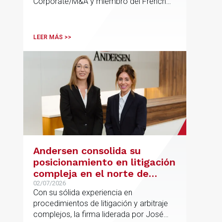
Corporate/M&A y miembro del French
Desk, impulsa el posicionamiento de
Andersen en operaciones franco-
españolas que combinan los sectores
LEER MÁS >>
tecnológico e industrial
Andersen consolida su
posicionamiento en litigación
compleja en el norte de
España con la incorporación
02/07/2026
Con su sólida experiencia en
de Rebeca Larena
procedimientos de litigación y arbitraje
complejos, la firma liderada por José