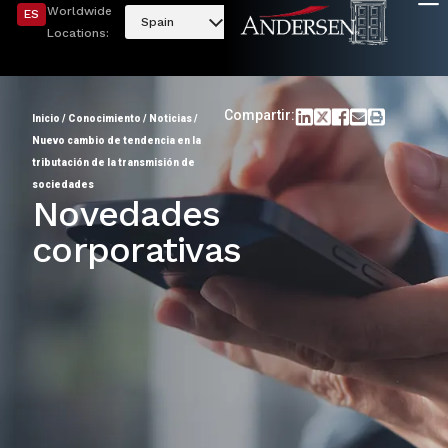
Worldwide
ES
Spain
Locations:
Compartir:
Inicio
/
Conocimiento
/
Noticias
/
Nuevo cambio de tendencia en la
tributación de la transmisión de
sociedades
Novedades
corporativas