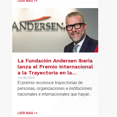
LEER MÁS >>
La Fundación Andersen Iberia
lanza el Premio Internacional
a la Trayectoria en la
Promoción de la Educación
16/06/2026
El premio reconoce trayectorias de
personas, organizaciones e instituciones
nacionales e internacionales que hayan
contribuido de forma decisiva y
verificable al acceso, la calidad, la
innovación o la equidad educativa
LEER MÁS >>