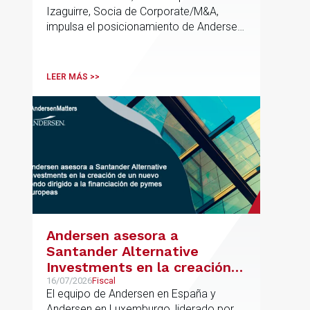
Izaguirre, Socia de Corporate/M&A,
impulsa el posicionamiento de Andersen
en el ámbito industrial vasco,
acompañando a empresas familiares en
procesos estratégicos de M&A
LEER MÁS >>
Andersen asesora a
Santander Alternative
Investments en la creación
de un nuevo fondo dirigido a
16/07/2026
Fiscal
El equipo de Andersen en España y
la financiación de pymes
Andersen en Luxemburgo, liderado por