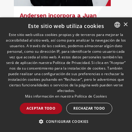
Andersen incorpora a Juan
Carpizo Bergareche como
×
Este sitio web utiliza cookies
nuevo Socio de Fiscal y
responsable de la práctica
Este sitio web utiliza cookies propias y de terceros para mejorar la
27/05/2026
Fiscal
Es Inspector de Hacienda en excedencia
accesibilidad al sitio web, así como para analizar la navegación de los
SPANISH
ibérica de Fiscalidad Local
usuarios. A través de las cookies, podemos almacenar algún dato
y cuenta con más de 25 años de
ENGLISH
personal, como su dirección IP, para identificarle como usuario cada
trayectoria asesorando a grandes
vez que acceda al sitio web. A estos datos personales también les
compañías nacionales e internacionales,
PORTUGUESE
será de aplicación nuestra Política de Privacidad. Si clica en “Aceptar”
incluyendo grupos del IBEX 35,
nos da su consentimiento para la instalación de cookies. También
principalmente en los sectores
puede realizar una configuración de sus preferencias o rechazar la
LEER MÁS >>
energético, inmobiliario y
instalación cookies pulsando en “Rechazar”, pero le advertimos que
ciertas funcionalidades o servicios de la página web pueden verse
medioambiental
afectados.
Más información en nuestra
Política de Cookies
ACEPTAR TODO
RECHAZAR TODO
CONFIGURAR COOKIES