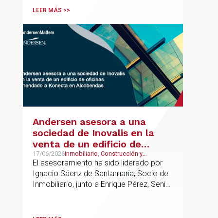
codirigirá el EU Real Estate Industry
LEER MÁS >>
Group junto a Kevin Hindley, de Andersen
UK.
Andersen asesora a una
sociedad de Inovalis en la
venta de un edificio de
oficinas arrendado a Konecta
17/06/2026
Inmobiliario, Construcción y
Urbanismo, Real Estate
El asesoramiento ha sido liderado por
en Alcobendas
Ignacio Sáenz de Santamaría, Socio de
Inmobiliario, junto a Enrique Pérez, Senior
Associate y Eduardo Ramos, Senior
Lawyer.