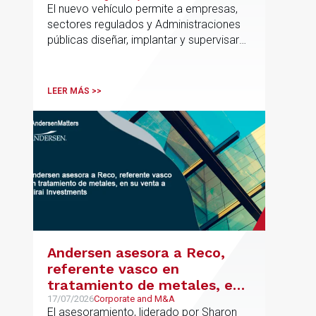
El nuevo vehículo permite a empresas,
el marco regulatorio europeo
sectores regulados y Administraciones
públicas diseñar, implantar y supervisar
proyectos de inteligencia artificial con
gobernanza del dato, trazabilidad y
cumplimiento normativo desde el origen.
LEER MÁS >>
La iniciativa se apoya en una
metodología propia de gestión de
riesgos de IA y se alinea con la
estrategia española de IA soberana
articulada en torno a ALIA.
Andersen asesora a Reco,
referente vasco en
tratamiento de metales, en
su venta a Mirai Investments
17/07/2026
Corporate and M&A
El asesoramiento, liderado por Sharon