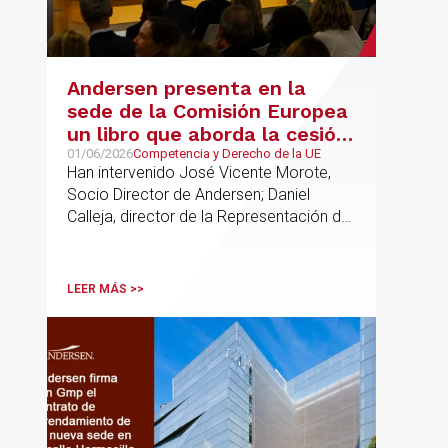
Andersen presenta en la
sede de la Comisión Europea
un libro que aborda la cesión
de soberanía y la primacía
01/06/2026
Competencia y Derecho de la UE
Han intervenido José Vicente Morote,
del Derecho de la UE en las
Socio Director de Andersen; Daniel
constituciones europeas
Calleja, director de la Representación de
la Comisión Europea en España; y
destacadas personalidades del mundo
jurídico y académico
LEER MÁS >>