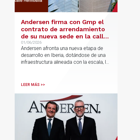
Andersen firma con Gmp el
contrato de arrendamiento
de su nueva sede en la calle
Hermosilla
01/06/2026
Andersen afronta una nueva etapa de
desarrollo en Iberia, dotándose de una
infraestructura alineada con la escala, la
integración y el crecimiento sostenido
del despacho.
LEER MÁS >>