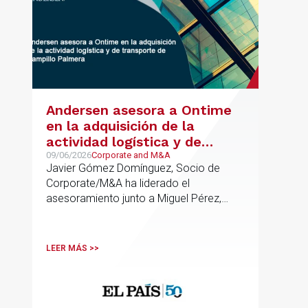
Andersen asesora a Ontime
en la adquisición de la
actividad logística y de
transporte de Campillo
09/06/2026
Corporate and M&A
Javier Gómez Domínguez, Socio de
Palmera
Corporate/M&A ha liderado el
asesoramiento junto a Miguel Pérez,
Asociado Senior del mismo
departamento.
LEER MÁS >>