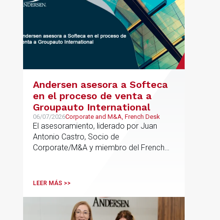
Andersen asesora a Softeca
en el proceso de venta a
Groupauto International
06/07/2026
Corporate and M&A, French Desk
El asesoramiento, liderado por Juan
Antonio Castro, Socio de
Corporate/M&A y miembro del French
Desk, impulsa el posicionamiento de
Andersen en operaciones franco-
españolas que combinan los sectores
LEER MÁS >>
tecnológico e industrial