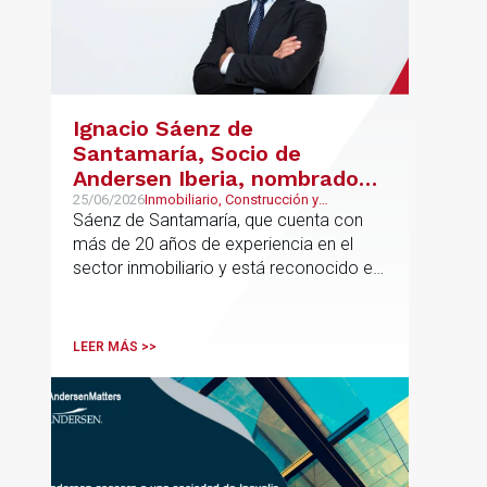
Ignacio Sáenz de
Santamaría, Socio de
Andersen Iberia, nombrado
director europeo de
25/06/2026
Inmobiliario, Construcción y
Urbanismo, Real Estate
Sáenz de Santamaría, que cuenta con
Inmobiliario de Andersen
más de 20 años de experiencia en el
sector inmobiliario y está reconocido en
directorios internacionales como
Chambers & Partners y Legal500,
codirigirá el EU Real Estate Industry
LEER MÁS >>
Group junto a Kevin Hindley, de Andersen
UK.