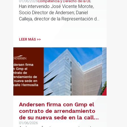
de soberanía y la primacía
01/06/2026
Competencia y Derecho de la UE
Han intervenido José Vicente Morote,
del Derecho de la UE en las
Socio Director de Andersen; Daniel
constituciones europeas
Calleja, director de la Representación de
la Comisión Europea en España; y
destacadas personalidades del mundo
jurídico y académico
LEER MÁS >>
Andersen firma con Gmp el
contrato de arrendamiento
de su nueva sede en la calle
Hermosilla
01/06/2026