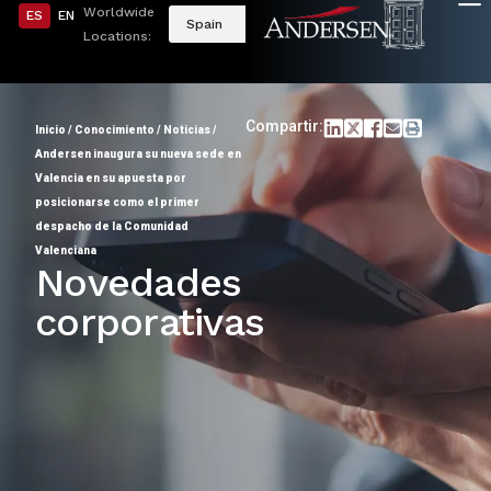
Worldwide
ES
EN
Spain
Locations:
Compartir:
Inicio
/
Conocimiento
/
Noticias
/
Andersen inaugura su nueva sede en
Valencia en su apuesta por
posicionarse como el primer
despacho de la Comunidad
Valenciana
Novedades
corporativas