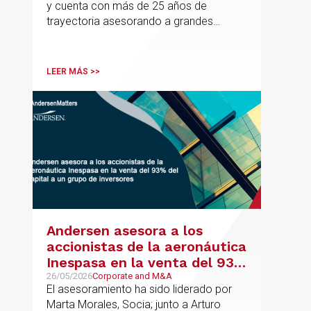
y cuenta con más de 25 años de
trayectoria asesorando a grandes
compañías nacionales e internacionales,
incluyendo grupos del IBEX 35,
principalmente en los sectores
LEER MÁS >>
energético, inmobiliario y
medioambiental
Andersen asesora a los
accionistas de la aeronáutica
Inespasa en la venta del 93%
del capital a un grupo de
26/05/2026
Corporate and M&A
El asesoramiento ha sido liderado por
inversores
Marta Morales, Socia; junto a Arturo