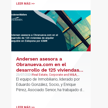
profesionales clave del sector.
LEER MÁS >>
Andersen asesora a
Obranueva.com en el
desarrollo de 125 viviendas
de alquiler asequible en
23/07/2026
Real Estate, Corporate and M&A,
Público y Regulatorio
El equipo de Inmobiliario, liderado por
Estepona por 43M€
Eduardo González, Socio, y Enrique
Pérez, Asociado Senior, ha trabajado de
forma coordinada con el equipo de
Mercantil / M&A, liderado por Antonio
Cañadas, Socio y Teresa García,
LEER MÁS >>