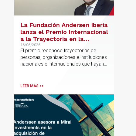
La Fundación Andersen Iberia
lanza el Premio Internacional
a la Trayectoria en la
Promoción de la Educación
16/06/2026
El premio reconoce trayectorias de
personas, organizaciones e instituciones
nacionales e internacionales que hayan
contribuido de forma decisiva y
verificable al acceso, la calidad, la
innovación o la equidad educativa
LEER MÁS >>