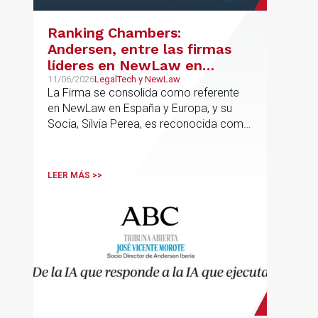
Ranking Chambers:
Andersen, entre las firmas
líderes en NewLaw en
España y Europa
11/06/2026
LegalTech y NewLaw
La Firma se consolida como referente
en NewLaw en España y Europa, y su
Socia, Silvia Perea, es reconocida como
una de las profesionales clave del
sector.
LEER MÁS >>