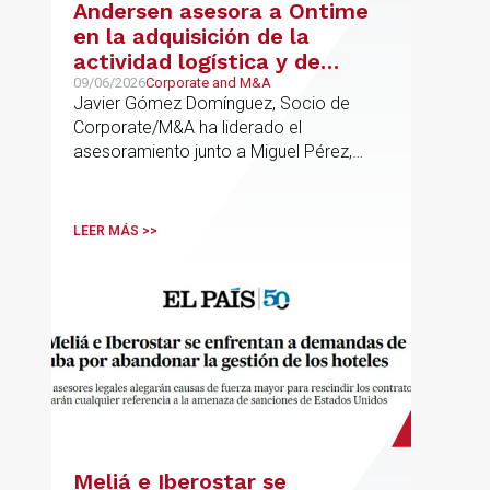
Andersen asesora a Ontime
en la adquisición de la
actividad logística y de
transporte de Campillo
09/06/2026
Corporate and M&A
Javier Gómez Domínguez, Socio de
Palmera
Corporate/M&A ha liderado el
asesoramiento junto a Miguel Pérez,
Asociado Senior del mismo
departamento.
LEER MÁS >>
Meliá e Iberostar se