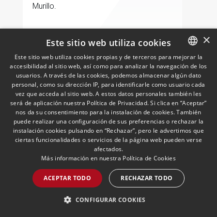
Murillo.
×
Este sitio web utiliza cookies
LEER MÁS >>
Este sitio web utiliza cookies propias y de terceros para mejorar la
accesibilidad al sitio web, así como para analizar la navegación de los
SPANISH
usuarios. A través de las cookies, podemos almacenar algún dato
ENGLISH
personal, como su dirección IP, para identificarle como usuario cada
vez que acceda al sitio web. A estos datos personales también les
PORTUGUESE
será de aplicación nuestra Política de Privacidad. Si clica en “Aceptar”
nos da su consentimiento para la instalación de cookies. También
puede realizar una configuración de sus preferencias o rechazar la
instalación cookies pulsando en “Rechazar”, pero le advertimos que
ciertas funcionalidades o servicios de la página web pueden verse
afectados.
José Vicente Morote, Socio
Más información en nuestra
Política de Cookies
Director: «No necesitamos el
dinero de los fondos para
ACEPTAR TODO
RECHAZAR TODO
desarrollar nuestro
26/05/2026
En la entrevista publicada hoy en
proyecto»
CONFIGURAR COOKIES
Expansión, el Socio Director de Andersen
afirma que "Estamos muy bien