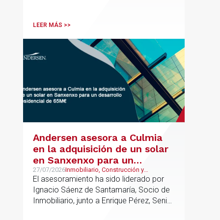
asesoramiento jurídico y fiscal integral
para sus operaciones entre España,
Latinoamérica y otros mercados
LEER MÁS >>
internacionales.
Andersen asesora a Culmia
en la adquisición de un solar
en Sanxenxo para un
desarrollo residencial de
27/07/2026
Inmobiliario, Construcción y
Urbanismo
El asesoramiento ha sido liderado por
65M€
Ignacio Sáenz de Santamaría, Socio de
Inmobiliario, junto a Enrique Pérez, Senior
Associate y Alejandro Mármol, Abogado,