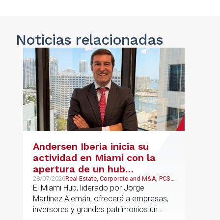
Noticias
relacionadas
Andersen Iberia inicia su
actividad en Miami con la
apertura de un hub
estratégico para reforzar el
28/07/2026
Real Estate, Corporate and M&A, PCS,
Wealth Management & Family
El Miami Hub, liderado por Jorge
asesoramiento fiscal, legal y
Business
Martínez Alemán, ofrecerá a empresas,
patrimonial conectando
inversores y grandes patrimonios un
Europa y Latinoamérica