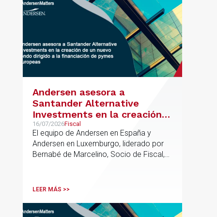
Andersen asesora a
Santander Alternative
Investments en la creación
de un nuevo fondo dirigido a
16/07/2026
Fiscal
El equipo de Andersen en España y
la financiación de pymes
Andersen en Luxemburgo, liderado por
europeas
Bernabé de Marcelino, Socio de Fiscal,
ha participado como asesor en materia
tributaria durante todo el proceso de
formación del fondo, hasta el primer
LEER MÁS >>
cierre que ha tenido lugar recientemente.