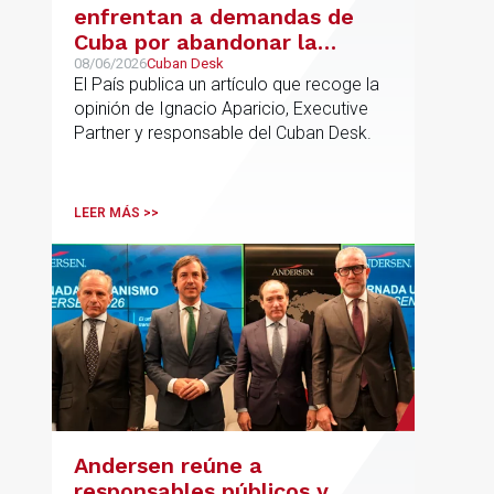
enfrentan a demandas de
Cuba por abandonar la
gestión de los hoteles
08/06/2026
Cuban Desk
El País publica un artículo que recoge la
opinión de Ignacio Aparicio, Executive
Partner y responsable del Cuban Desk.
LEER MÁS >>
Andersen reúne a
responsables públicos y