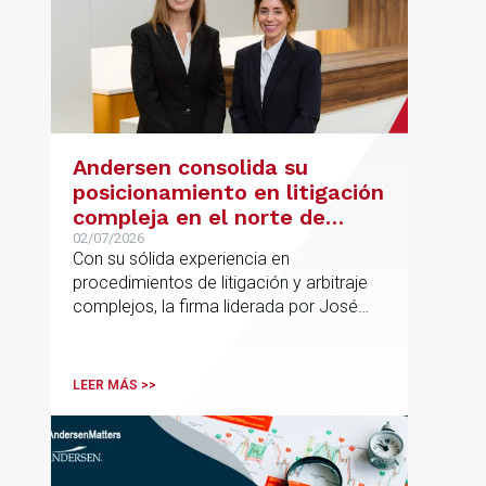
Andersen consolida su
posicionamiento en litigación
compleja en el norte de
España con la incorporación
02/07/2026
Con su sólida experiencia en
de Rebeca Larena
procedimientos de litigación y arbitraje
complejos, la firma liderada por José
Vicente Morote impulsa el crecimiento
de su oficina en Bilbao y refuerza su
posicionamiento en asesoramiento
LEER MÁS >>
jurídico de alto valor añadido.