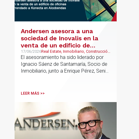
Andersen asesora a una
sociedad de Inovalis en la
venta de un edificio de
oficinas arrendado a Konecta
17/06/2026
Real Estate, Inmobiliario, Construcción
y Urbanismo
El asesoramiento ha sido liderado por
en Alcobendas
Ignacio Sáenz de Santamaría, Socio de
Inmobiliario, junto a Enrique Pérez, Senior
Associate y Eduardo Ramos, Senior
Lawyer.
LEER MÁS >>