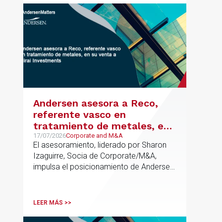
metodología propia de gestión de
riesgos de IA y se alinea con la
estrategia española de IA soberana
articulada en torno a ALIA.
Andersen asesora a Reco,
referente vasco en
tratamiento de metales, en
su venta a Mirai Investments
17/07/2026
Corporate and M&A
El asesoramiento, liderado por Sharon
Izaguirre, Socia de Corporate/M&A,
impulsa el posicionamiento de Andersen
en el ámbito industrial vasco,
acompañando a empresas familiares en
procesos estratégicos de M&A
LEER MÁS >>