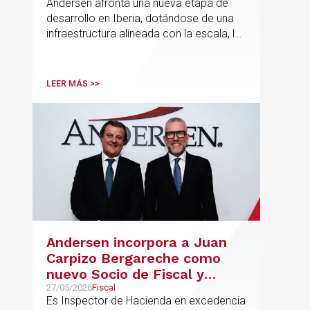
Andersen afronta una nueva etapa de
desarrollo en Iberia, dotándose de una
infraestructura alineada con la escala, la
integración y el crecimiento sostenido
del despacho.
LEER MÁS >>
Andersen incorpora a Juan
Carpizo Bergareche como
nuevo Socio de Fiscal y
responsable de la práctica
27/05/2026
Fiscal
Es Inspector de Hacienda en excedencia
ibérica de Fiscalidad Local