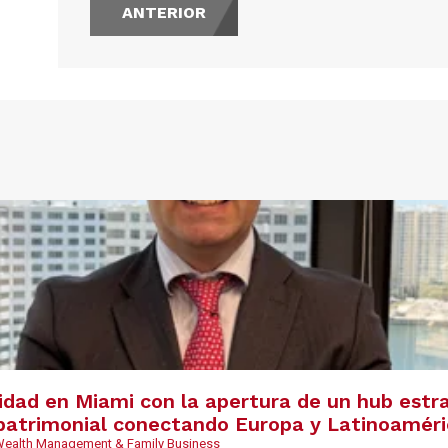
ANTERIOR
s
vidad en Miami con la apertura de un hub estr
y patrimonial conectando Europa y Latinoamér
 Wealth Management & Family Business