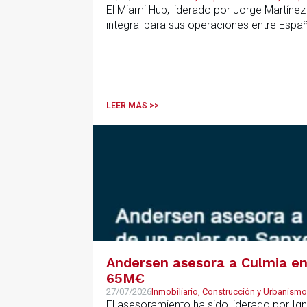
El Miami Hub, liderado por Jorge Martínez
integral para sus operaciones entre Espa
LEER MÁS >>
Andersen asesora a Culmia en 
65M€
27/07/2026
Inmobiliario, Construcción y Urbanismo
El asesoramiento ha sido liderado por Ign