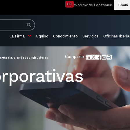
ES
Worldwide Locations:
Spain
La Firma
Equipo
Conocimiento
Servicios
Oficinas Iberia
Compartir:
n escala: grandes constructoras
rporativas