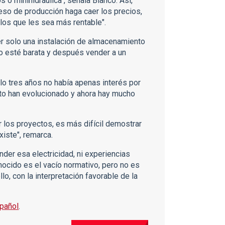
 o minihidráulica", señala Blanco. Así,
eso de producción haga caer los precios,
los que les sea más rentable".
r solo una instalación de almacenamiento
do esté barata y después vender a un
lo tres años no había apenas interés por
to han evolucionado y ahora hay mucho
r los proyectos, es más difícil demostrar
xiste", remarca.
der esa electricidad, ni experiencias
nocido es el vacío normativo, pero no es
o, con la interpretación favorable de la
spañol
.