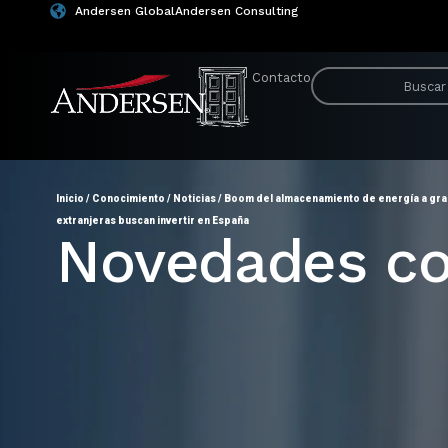
Andersen Global
Andersen Consulting
Contacto
Inicio
/
Conocimiento
/
Noticias
/
Boom del almacenamiento de energía a gra
extranjeras buscan invertir en España
Novedades co