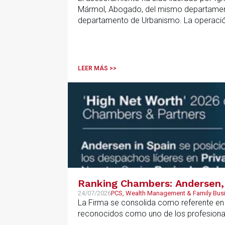
Mármol, Abogado, del mismo departamento
departamento de Urbanismo. La operación 
que resulta clave contar con un asesoramie
anticipar riesgos y aportar seguridad jurí
LEER MÁS >>
Ranking Chambers: Andersen, 
24/07/2026
PCS, Wealth Management & Family Bus
La Firma se consolida como referente en P
reconocidos como uno de los profesional