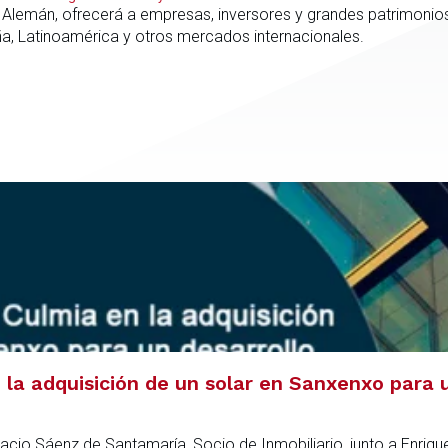
 Alemán, ofrecerá a empresas, inversores y grandes patrimonios
ña, Latinoamérica y otros mercados internacionales.
la adquisición de un solar en Sanxenxo para u
acio Sáenz de Santamaría, Socio de Inmobiliario, junto a Enriqu