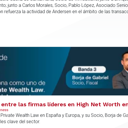
; junto a Carlos Morales, Socio, Pablo López, Asociado Senio
refuerza la actividad de Andersen en el ámbito de las transacc
nto especializado capaz de integrar el análisis jurídico, urbanís
dica en todas las fases de la operación.
entre las firmas líderes en High Net Worth e
iness
rivate Wealth Law en España y Europa, y su Socio, Borja de Gab
es clave del sector.