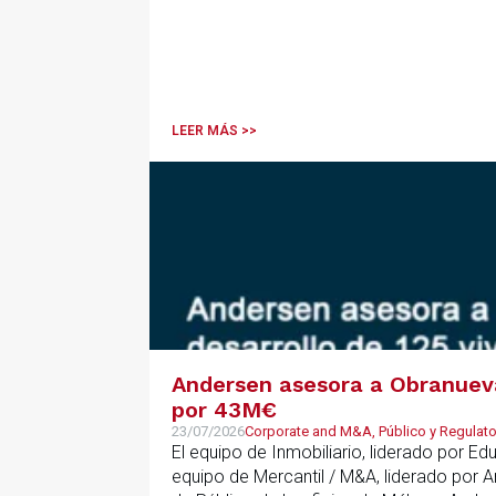
LEER MÁS >>
Andersen asesora a Obranueva.
por 43M€
23/07/2026
Corporate and M&A, Público y Regulator
El equipo de Inmobiliario, liderado por E
equipo de Mercantil / M&A, liderado por 