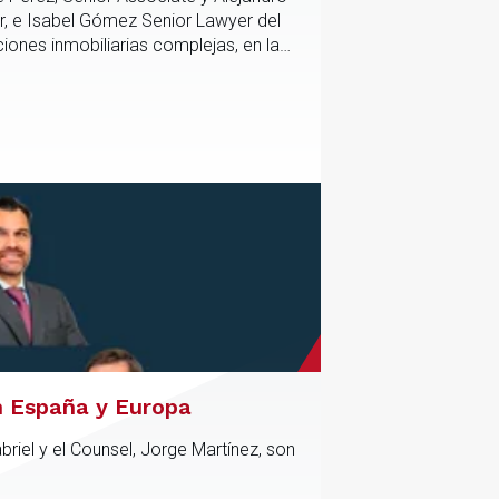
r, e Isabel Gómez Senior Lawyer del
iones inmobiliarias complejas, en las
tico y contractual de los activos,
n España y Europa
riel y el Counsel, Jorge Martínez, son