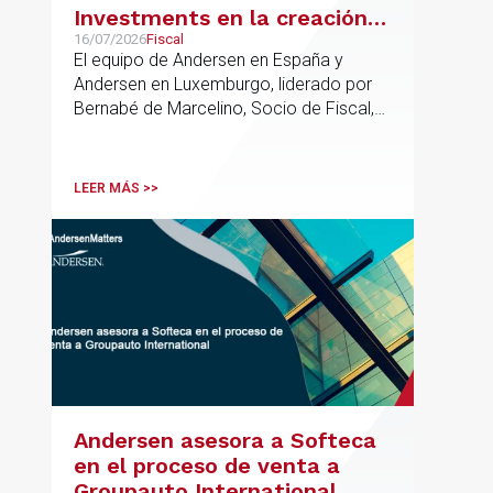
Investments en la creación
de un nuevo fondo dirigido a
16/07/2026
Fiscal
El equipo de Andersen en España y
la financiación de pymes
Andersen en Luxemburgo, liderado por
europeas
Bernabé de Marcelino, Socio de Fiscal,
ha participado como asesor en materia
tributaria durante todo el proceso de
formación del fondo, hasta el primer
LEER MÁS >>
cierre que ha tenido lugar recientemente.
Andersen asesora a Softeca
en el proceso de venta a
Groupauto International