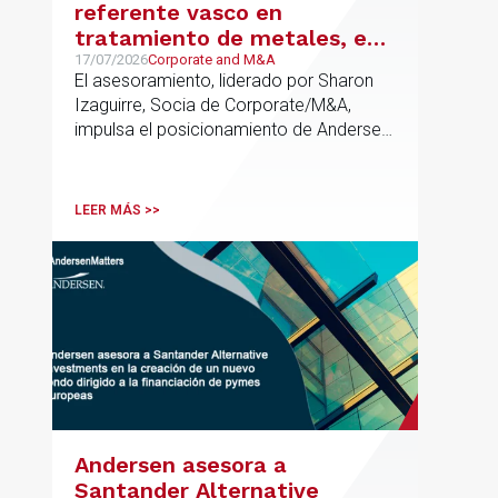
referente vasco en
tratamiento de metales, en
su venta a Mirai Investments
17/07/2026
Corporate and M&A
El asesoramiento, liderado por Sharon
Izaguirre, Socia de Corporate/M&A,
impulsa el posicionamiento de Andersen
en el ámbito industrial vasco,
acompañando a empresas familiares en
procesos estratégicos de M&A
LEER MÁS >>
Andersen asesora a
Santander Alternative