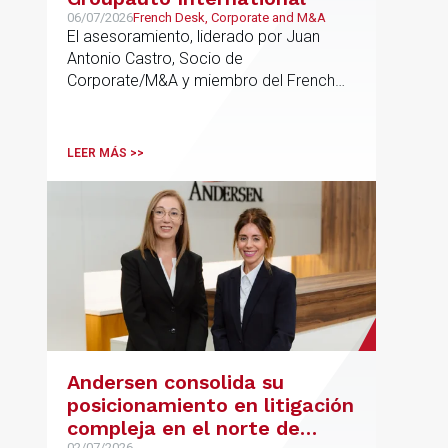
06/07/2026
French Desk, Corporate and M&A
El asesoramiento, liderado por Juan
Antonio Castro, Socio de
Corporate/M&A y miembro del French
Desk, impulsa el posicionamiento de
Andersen en operaciones franco-
españolas que combinan los sectores
LEER MÁS >>
tecnológico e industrial
Andersen consolida su
posicionamiento en litigación
compleja en el norte de
02/07/2026