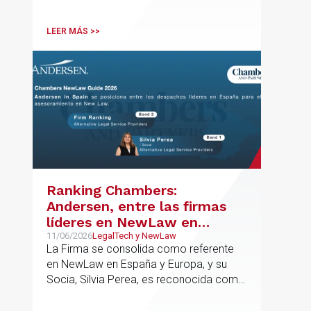
departamento.
LEER MÁS >>
Ranking Chambers:
Andersen, entre las firmas
líderes en NewLaw en
España y Europa
11/06/2026
LegalTech y NewLaw
La Firma se consolida como referente
en NewLaw en España y Europa, y su
Socia, Silvia Perea, es reconocida como
una de las profesionales clave del
sector.