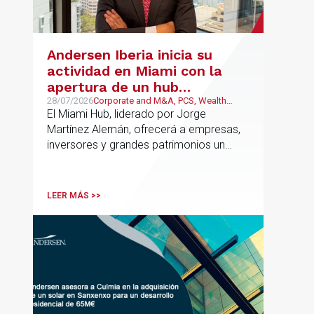
Andersen Iberia inicia su
actividad en Miami con la
apertura de un hub
estratégico para reforzar el
28/07/2026
Corporate and M&A, PCS, Wealth
Management & Family Business, Real
El Miami Hub, liderado por Jorge
asesoramiento fiscal, legal y
Estate
Martínez Alemán, ofrecerá a empresas,
patrimonial conectando
inversores y grandes patrimonios un
Europa y Latinoamérica
asesoramiento jurídico y fiscal integral
para sus operaciones entre España,
Latinoamérica y otros mercados
LEER MÁS >>
internacionales.