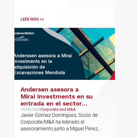
contribuido de forma decisiva y
verificable al acceso, la calidad, la
innovación o la equidad educativa
LEER MÁS >>
Andersen asesora a
Mirai Investments en su
entrada en el sector
medioambiental con la
15/06/2026
Corporate and M&A
Javier Gómez Domínguez, Socio de
adquisición de la
Corporate/M&A ha liderado el
vasca Excavaciones
asesoramiento junto a Miguel Pérez,
Mendiola
Asociado Senior del mismo