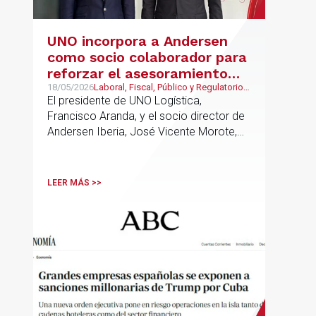
UNO incorpora a Andersen
como socio colaborador para
reforzar el asesoramiento
jurídico y fiscal del sector
18/05/2026
Laboral, Fiscal, Público y Regulatorio,
Transporte, Movilidad & Logística
El presidente de UNO Logística,
logístico
Francisco Aranda, y el socio director de
Andersen Iberia, José Vicente Morote,
han rubricado un acuerdo de
colaboración con el que ambas
entidades trabajarán para ayudar a las
LEER MÁS >>
empresas logísticas a anticipar y
gestionar con mayor seguridad jurídica
sus principales retos regulatorios.