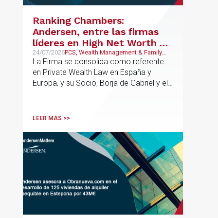
contractual de los activos, anticipar
riesgos y aportar seguridad jurídica en
Ranking Chambers:
todas las fases de la operación.
Andersen, entre las firmas
líderes en High Net Worth en
España y Europa
24/07/2026
PCS, Wealth Management & Family
Business
La Firma se consolida como referente
en Private Wealth Law en España y
Europa, y su Socio, Borja de Gabriel y el
Counsel, Jorge Martínez, son
reconocidos como uno de los
profesionales clave del sector.
LEER MÁS >>