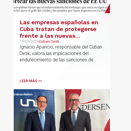
Las empresas españolas en
Cuba tratan de protegerse
frente a las nuevas
sanciones millonarias que
19/05/2026
Cuban Desk
Ignacio Aparicio, responsable del Cuban
prepara Estados Unidos
Desk, valora las implicaciones del
endurecimiento de las sanciones de
EE.UU. contra Cuba.
LEER MÁS >>