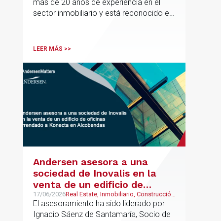
más de 20 años de experiencia en el
sector inmobiliario y está reconocido en
directorios internacionales como
Chambers & Partners y Legal500,
codirigirá el EU Real Estate Industry
LEER MÁS >>
Group junto a Kevin Hindley, de Andersen
UK.
Andersen asesora a una
sociedad de Inovalis en la
venta de un edificio de
oficinas arrendado a Konecta
17/06/2026
Real Estate, Inmobiliario, Construcción
y Urbanismo
El asesoramiento ha sido liderado por
en Alcobendas
Ignacio Sáenz de Santamaría, Socio de