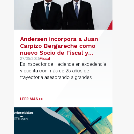
Andersen incorpora a Juan
Carpizo Bergareche como
nuevo Socio de Fiscal y
responsable de la práctica
27/05/2026
Fiscal
Es Inspector de Hacienda en excedencia
ibérica de Fiscalidad Local
y cuenta con más de 25 años de
trayectoria asesorando a grandes
compañías nacionales e internacionales,
incluyendo grupos del IBEX 35,
principalmente en los sectores
LEER MÁS >>
energético, inmobiliario y
medioambiental