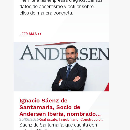
Permite a las empresas diagnosticar sus
forma estructurada y
datos de absentismo y actuar sobre
sostenible
ellos de manera concreta.
LEER MÁS >>
Ignacio Sáenz de
Santamaría, Socio de
Andersen Iberia, nombrado
director europeo de
25/06/2026
Real Estate, Inmobiliario, Construcción
y Urbanismo
Sáenz de Santamaría, que cuenta con
Inmobiliario de Andersen