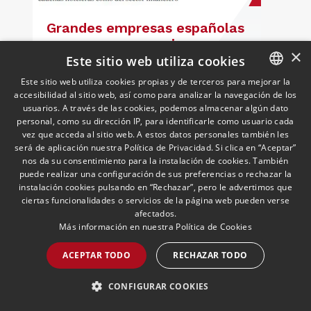
Grandes empresas españolas
se exponen a sanciones
×
millonarias de Trump por
Este sitio web utiliza cookies
Cuba
12/05/2026
Cuban Desk
Este sitio web utiliza cookies propias y de terceros para mejorar la
Ignacio Aparicio, responsable del Cuban
accesibilidad al sitio web, así como para analizar la navegación de los
SPANISH
Desk, analiza en ABC el impacto para las
usuarios. A través de las cookies, podemos almacenar algún dato
empresas españolas del endurecimiento
ENGLISH
personal, como su dirección IP, para identificarle como usuario cada
de las sanciones de EE.UU. contra Cuba.
vez que acceda al sitio web. A estos datos personales también les
PORTUGUESE
será de aplicación nuestra Política de Privacidad. Si clica en “Aceptar”
nos da su consentimiento para la instalación de cookies. También
LEER MÁS >>
puede realizar una configuración de sus preferencias o rechazar la
instalación cookies pulsando en “Rechazar”, pero le advertimos que
ciertas funcionalidades o servicios de la página web pueden verse
afectados.
Más información en nuestra
Política de Cookies
ACEPTAR TODO
RECHAZAR TODO
CONFIGURAR COOKIES