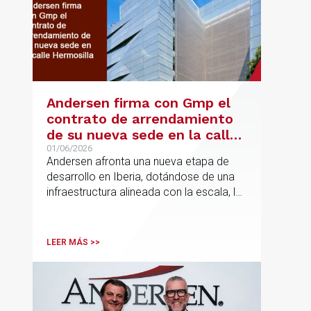
Andersen firma con Gmp el
contrato de arrendamiento
de su nueva sede en la calle
Hermosilla
01/06/2026
Andersen afronta una nueva etapa de
desarrollo en Iberia, dotándose de una
infraestructura alineada con la escala, la
integración y el crecimiento sostenido
del despacho.
LEER MÁS >>