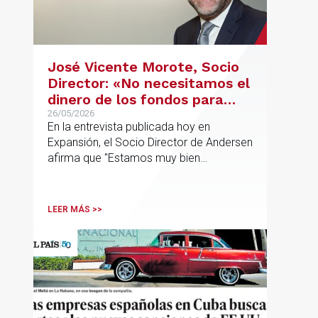
José Vicente Morote, Socio
Director: «No necesitamos el
dinero de los fondos para
desarrollar nuestro
26/05/2026
En la entrevista publicada hoy en
proyecto»
Expansión, el Socio Director de Andersen
afirma que "Estamos muy bien
financieramente y por lo tanto nos gusta
la autonomía y la independencia que
tenemos y ese es el modelo que vamos
LEER MÁS >>
a seguir".