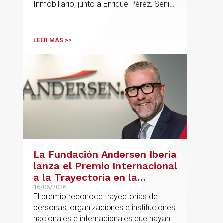
Inmobiliario, junto a Enrique Pérez, Senior
Associate y Eduardo Ramos, Senior
Lawyer.
LEER MÁS >>
La Fundación Andersen Iberia
lanza el Premio Internacional
a la Trayectoria en la
Promoción de la Educación
16/06/2026
El premio reconoce trayectorias de
personas, organizaciones e instituciones
nacionales e internacionales que hayan