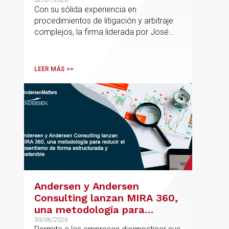
España con la incorporación
Con su sólida experiencia en
de Rebeca Larena
procedimientos de litigación y arbitraje
complejos, la firma liderada por José
Vicente Morote impulsa el crecimiento
de su oficina en Bilbao y refuerza su
posicionamiento en asesoramiento
LEER MÁS >>
jurídico de alto valor añadido.
Andersen y Andersen
Consulting lanzan MIRA 360,
una metodología para
reducir el absentismo de
30/06/2026