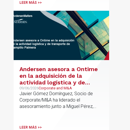
LEER MÁS >>
Andersen asesora a Ontime
en la adquisición de la
actividad logística y de
transporte de Campillo
09/06/2026
Corporate and M&A
Javier Gómez Domínguez, Socio de
Palmera
Corporate/M&A ha liderado el
asesoramiento junto a Miguel Pérez,
Asociado Senior del mismo
departamento.
LEER MÁS >>