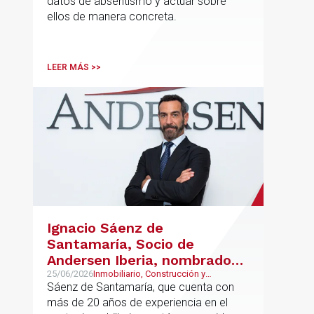
datos de absentismo y actuar sobre
sostenible
ellos de manera concreta.
LEER MÁS >>
Ignacio Sáenz de
Santamaría, Socio de
Andersen Iberia, nombrado
director europeo de
25/06/2026
Inmobiliario, Construcción y
Urbanismo, Real Estate
Sáenz de Santamaría, que cuenta con
Inmobiliario de Andersen
más de 20 años de experiencia en el