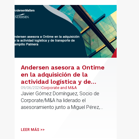
Andersen asesora a Ontime
en la adquisición de la
actividad logística y de
transporte de Campillo
09/06/2026
Corporate and M&A
Javier Gómez Domínguez, Socio de
Palmera
Corporate/M&A ha liderado el
asesoramiento junto a Miguel Pérez,
Asociado Senior del mismo
departamento.
LEER MÁS >>