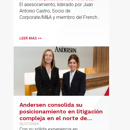
El asesoramiento, liderado por Juan
Antonio Castro, Socio de
Corporate/M&A y miembro del French
Desk, impulsa el posicionamiento de
Andersen en operaciones franco-
españolas que combinan los sectores
LEER MÁS >>
tecnológico e industrial
Andersen consolida su
posicionamiento en litigación
compleja en el norte de
España con la incorporación
02/07/2026
Con su sólida experiencia en