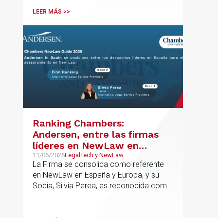
LEER MÁS >>
Ranking Chambers:
Andersen, entre las firmas
líderes en NewLaw en
España y Europa
11/06/2026
LegalTech y NewLaw
La Firma se consolida como referente
en NewLaw en España y Europa, y su
Socia, Silvia Perea, es reconocida como
una de las profesionales clave del
sector.