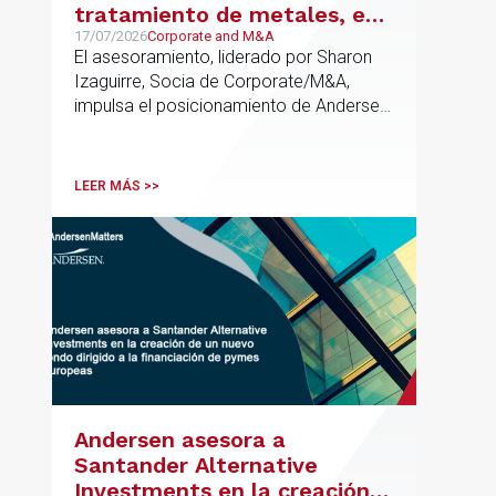
tratamiento de metales, en
su venta a Mirai Investments
17/07/2026
Corporate and M&A
El asesoramiento, liderado por Sharon
Izaguirre, Socia de Corporate/M&A,
impulsa el posicionamiento de Andersen
en el ámbito industrial vasco,
acompañando a empresas familiares en
procesos estratégicos de M&A
LEER MÁS >>
Andersen asesora a
Santander Alternative
Investments en la creación