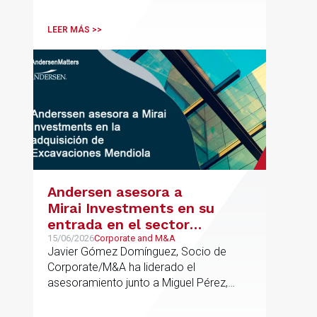
verificable al acceso, la calidad, la
innovación o la equidad educativa
LEER MÁS >>
Andersen asesora a
Mirai Investments en su
entrada en el sector
medioambiental con la
15/06/2026
Corporate and M&A
Javier Gómez Domínguez, Socio de
adquisición de la
Corporate/M&A ha liderado el
vasca Excavaciones
asesoramiento junto a Miguel Pérez,
Mendiola
Asociado Senior del mismo
departamento.