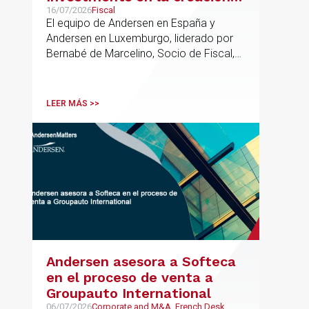
de un nuevo fondo dirigido a
16/07/2026
Fiscal
El equipo de Andersen en España y
la financiación de pymes
Andersen en Luxemburgo, liderado por
europeas
Bernabé de Marcelino, Socio de Fiscal,
ha participado como asesor en materia
tributaria durante todo el proceso de
formación del fondo, hasta el primer
LEER MÁS >>
cierre que ha tenido lugar recientemente.
Andersen asesora a Softeca
en el proceso de venta a
Groupauto International
06/07/2026
Corporate and M&A, French Desk