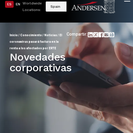
Worldwide
ES
EN
Spain
Locations:
Compartir:
Inicio
/
Conocimiento
/
Noticias
/
El
coronavirus pasará factura en la
renta a los afectados por ERTE
Novedades
corporativas