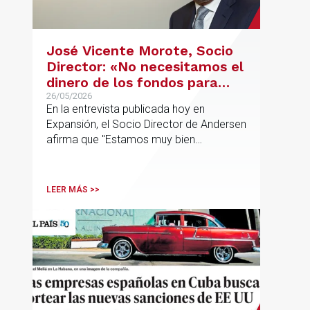
José Vicente Morote, Socio
Director: «No necesitamos el
dinero de los fondos para
desarrollar nuestro
26/05/2026
En la entrevista publicada hoy en
proyecto»
Expansión, el Socio Director de Andersen
afirma que "Estamos muy bien
financieramente y por lo tanto nos gusta
la autonomía y la independencia que
tenemos y ese es el modelo que vamos
LEER MÁS >>
a seguir".