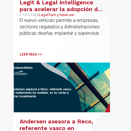
Legit & Legal Intelligence
para acelerar la adopción de
IA con seguridad jurídica en
21/07/2026
LegalTech y NewLaw
El nuevo vehículo permite a empresas,
el marco regulatorio europeo
sectores regulados y Administraciones
públicas diseñar, implantar y supervisar
proyectos de inteligencia artificial con
gobernanza del dato, trazabilidad y
cumplimiento normativo desde el origen.
LEER MÁS >>
La iniciativa se apoya en una
metodología propia de gestión de
riesgos de IA y se alinea con la
estrategia española de IA soberana
articulada en torno a ALIA.
Andersen asesora a Reco,
referente vasco en