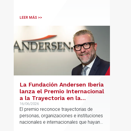
Associate y Eduardo Ramos, Senior
Lawyer.
LEER MÁS >>
La Fundación Andersen Iberia
lanza el Premio Internacional
a la Trayectoria en la
Promoción de la Educación
16/06/2026
El premio reconoce trayectorias de
personas, organizaciones e instituciones
nacionales e internacionales que hayan
contribuido de forma decisiva y