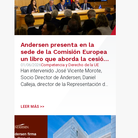
Andersen presenta en la
sede de la Comisión Europea
un libro que aborda la cesión
de soberanía y la primacía
01/06/2026
Competencia y Derecho de la UE
Han intervenido José Vicente Morote,
del Derecho de la UE en las
Socio Director de Andersen; Daniel
constituciones europeas
Calleja, director de la Representación de
la Comisión Europea en España; y
destacadas personalidades del mundo
jurídico y académico
LEER MÁS >>