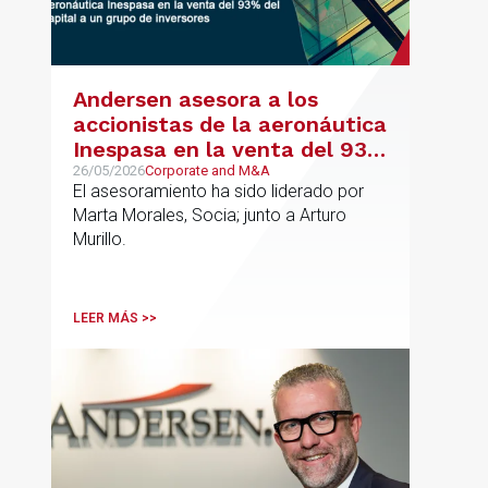
Andersen asesora a los
accionistas de la aeronáutica
Inespasa en la venta del 93%
del capital a un grupo de
26/05/2026
Corporate and M&A
El asesoramiento ha sido liderado por
inversores
Marta Morales, Socia; junto a Arturo
Murillo.
LEER MÁS >>