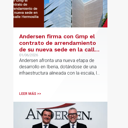
Andersen firma con Gmp el
contrato de arrendamiento
de su nueva sede en la calle
Hermosilla
01/06/2026
Andersen afronta una nueva etapa de
desarrollo en Iberia, dotándose de una
infraestructura alineada con la escala, la
integración y el crecimiento sostenido
del despacho.
LEER MÁS >>