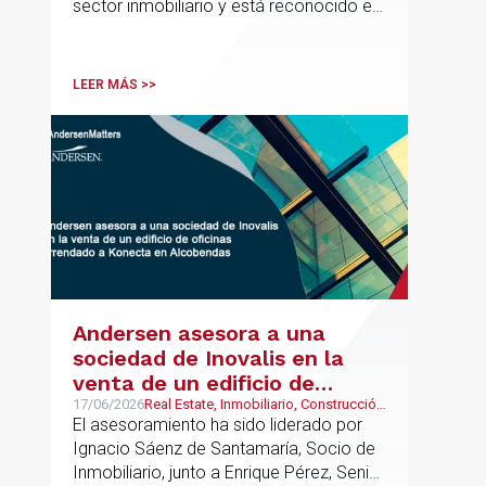
sector inmobiliario y está reconocido en
directorios internacionales como
Chambers & Partners y Legal500,
codirigirá el EU Real Estate Industry
LEER MÁS >>
Group junto a Kevin Hindley, de Andersen
UK.
Andersen asesora a una
sociedad de Inovalis en la
venta de un edificio de
oficinas arrendado a Konecta
17/06/2026
Real Estate, Inmobiliario, Construcción
y Urbanismo
El asesoramiento ha sido liderado por
en Alcobendas
Ignacio Sáenz de Santamaría, Socio de
Inmobiliario, junto a Enrique Pérez, Senior