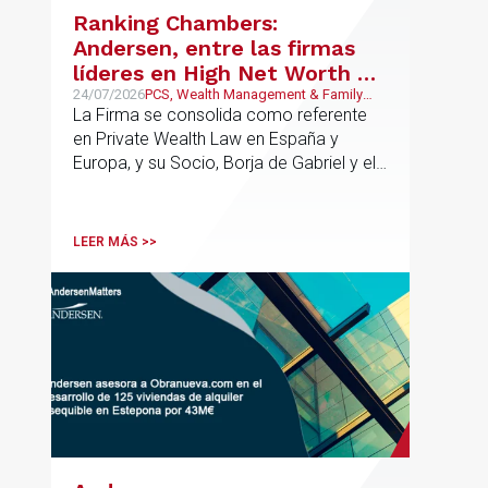
riesgos y aportar seguridad jurídica en
Ranking Chambers:
todas las fases de la operación.
Andersen, entre las firmas
líderes en High Net Worth en
España y Europa
24/07/2026
PCS, Wealth Management & Family
Business
La Firma se consolida como referente
en Private Wealth Law en España y
Europa, y su Socio, Borja de Gabriel y el
Counsel, Jorge Martínez, son
reconocidos como uno de los
profesionales clave del sector.
LEER MÁS >>