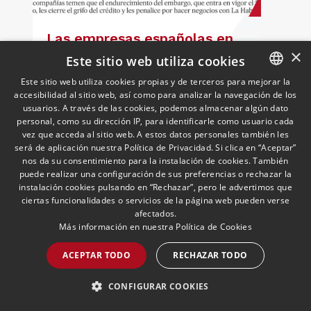
Las empresas españolas en
×
Cuba tratan de protegerse
Este sitio web utiliza cookies
frente a las nuevas
Este sitio web utiliza cookies propias y de terceros para mejorar la
sanciones millonarias que
19/05/2026
Cuban Desk
accesibilidad al sitio web, así como para analizar la navegación de los
SPANISH
Ignacio Aparicio, responsable del Cuban
prepara Estados Unidos
usuarios. A través de las cookies, podemos almacenar algún dato
Desk, valora las implicaciones del
ENGLISH
personal, como su dirección IP, para identificarle como usuario cada
endurecimiento de las sanciones de
vez que acceda al sitio web. A estos datos personales también les
EE.UU. contra Cuba.
PORTUGUESE
será de aplicación nuestra Política de Privacidad. Si clica en “Aceptar”
nos da su consentimiento para la instalación de cookies. También
puede realizar una configuración de sus preferencias o rechazar la
LEER MÁS >>
instalación cookies pulsando en “Rechazar”, pero le advertimos que
ciertas funcionalidades o servicios de la página web pueden verse
afectados.
Más información en nuestra
Política de Cookies
ACEPTAR TODO
RECHAZAR TODO
CONFIGURAR COOKIES