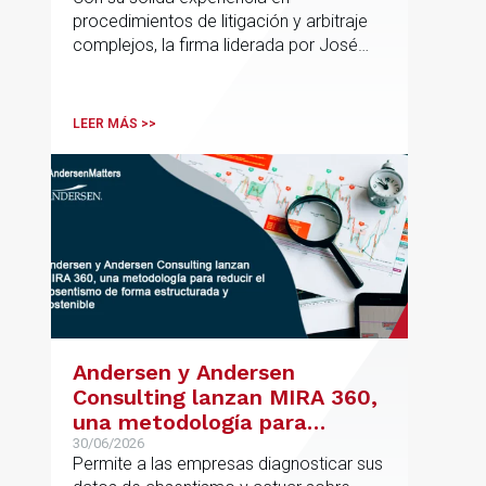
de Rebeca Larena
procedimientos de litigación y arbitraje
complejos, la firma liderada por José
Vicente Morote impulsa el crecimiento
de su oficina en Bilbao y refuerza su
posicionamiento en asesoramiento
LEER MÁS >>
jurídico de alto valor añadido.
Andersen y Andersen
Consulting lanzan MIRA 360,
una metodología para
reducir el absentismo de
30/06/2026
Permite a las empresas diagnosticar sus
forma estructurada y