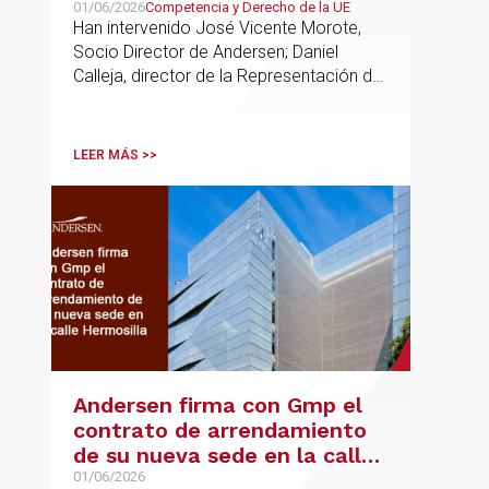
de soberanía y la primacía
01/06/2026
Competencia y Derecho de la UE
Han intervenido José Vicente Morote,
del Derecho de la UE en las
Socio Director de Andersen; Daniel
constituciones europeas
Calleja, director de la Representación de
la Comisión Europea en España; y
destacadas personalidades del mundo
jurídico y académico
LEER MÁS >>
Andersen firma con Gmp el
contrato de arrendamiento
de su nueva sede en la calle
Hermosilla
01/06/2026