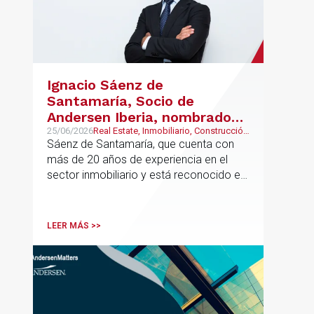
Ignacio Sáenz de
Santamaría, Socio de
Andersen Iberia, nombrado
director europeo de
25/06/2026
Real Estate, Inmobiliario, Construcción
y Urbanismo
Sáenz de Santamaría, que cuenta con
Inmobiliario de Andersen
más de 20 años de experiencia en el
sector inmobiliario y está reconocido en
directorios internacionales como
Chambers & Partners y Legal500,
codirigirá el EU Real Estate Industry
LEER MÁS >>
Group junto a Kevin Hindley, de Andersen
UK.