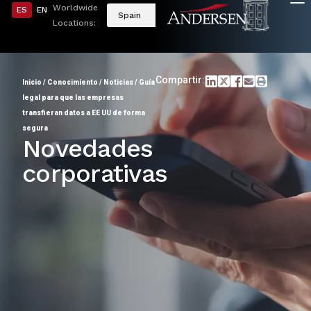
Worldwide
ES
EN
Spain
Locations:
Compartir:
Inicio
/
Conocimiento
/
Noticias
/
Guía
legal para que las empresas
transfieran datos a EE UU de forma
segura
Novedades
corporativas