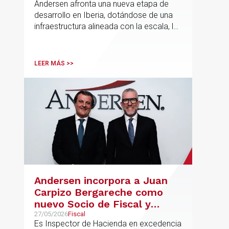
Andersen afronta una nueva etapa de
desarrollo en Iberia, dotándose de una
infraestructura alineada con la escala, la
integración y el crecimiento sostenido
del despacho.
LEER MÁS >>
Andersen incorpora a Juan
Carpizo Bergareche como
nuevo Socio de Fiscal y
responsable de la práctica
27/05/2026
Fiscal
Es Inspector de Hacienda en excedencia
ibérica de Fiscalidad Local