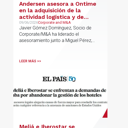
Andersen asesora a Ontime
en la adquisición de la
actividad logística y de
transporte de Campillo
09/06/2026
Corporate and M&A
Javier Gómez Domínguez, Socio de
Palmera
Corporate/M&A ha liderado el
asesoramiento junto a Miguel Pérez,
Asociado Senior del mismo
departamento.
LEER MÁS >>
Meliá e Iberostar se