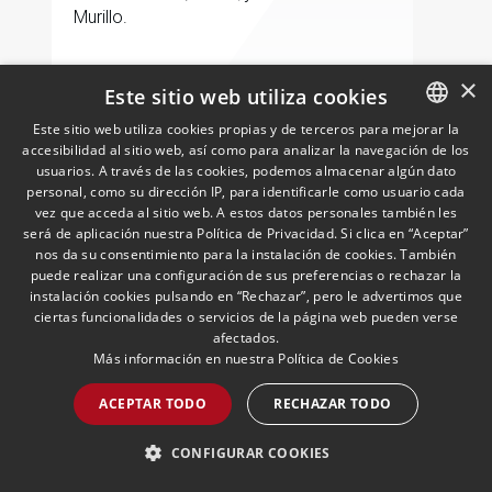
Murillo.
×
Este sitio web utiliza cookies
LEER MÁS >>
Este sitio web utiliza cookies propias y de terceros para mejorar la
accesibilidad al sitio web, así como para analizar la navegación de los
SPANISH
usuarios. A través de las cookies, podemos almacenar algún dato
ENGLISH
personal, como su dirección IP, para identificarle como usuario cada
vez que acceda al sitio web. A estos datos personales también les
PORTUGUESE
será de aplicación nuestra Política de Privacidad. Si clica en “Aceptar”
nos da su consentimiento para la instalación de cookies. También
puede realizar una configuración de sus preferencias o rechazar la
instalación cookies pulsando en “Rechazar”, pero le advertimos que
ciertas funcionalidades o servicios de la página web pueden verse
afectados.
José Vicente Morote, Socio
Más información en nuestra
Política de Cookies
Director: «No necesitamos el
dinero de los fondos para
ACEPTAR TODO
RECHAZAR TODO
desarrollar nuestro
26/05/2026
En la entrevista publicada hoy en
proyecto»
CONFIGURAR COOKIES
Expansión, el Socio Director de Andersen
afirma que "Estamos muy bien