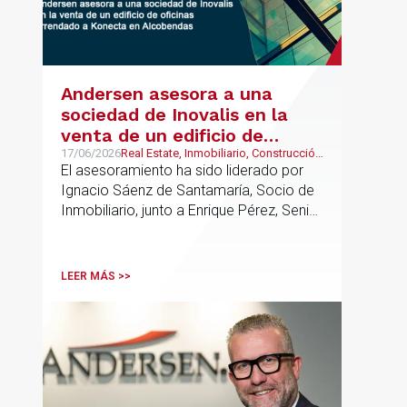
Andersen asesora a una
sociedad de Inovalis en la
venta de un edificio de
oficinas arrendado a Konecta
17/06/2026
Real Estate, Inmobiliario, Construcción
y Urbanismo
El asesoramiento ha sido liderado por
en Alcobendas
Ignacio Sáenz de Santamaría, Socio de
Inmobiliario, junto a Enrique Pérez, Senior
Associate y Eduardo Ramos, Senior
Lawyer.
LEER MÁS >>