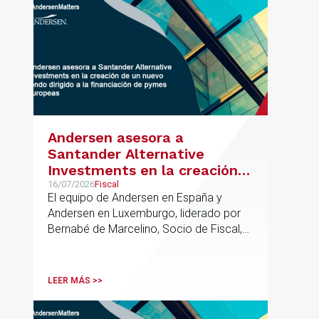
Andersen asesora a
Santander Alternative
Investments en la creación
de un nuevo fondo dirigido a
16/07/2026
Fiscal
El equipo de Andersen en España y
la financiación de pymes
Andersen en Luxemburgo, liderado por
europeas
Bernabé de Marcelino, Socio de Fiscal,
ha participado como asesor en materia
tributaria durante todo el proceso de
formación del fondo, hasta el primer
LEER MÁS >>
cierre que ha tenido lugar recientemente.