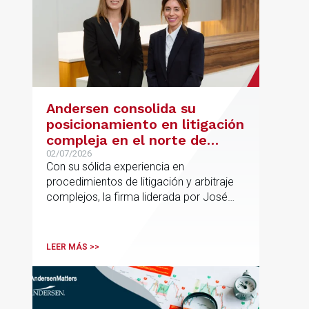
Andersen consolida su
posicionamiento en litigación
compleja en el norte de
España con la incorporación
02/07/2026
Con su sólida experiencia en
de Rebeca Larena
procedimientos de litigación y arbitraje
complejos, la firma liderada por José
Vicente Morote impulsa el crecimiento
de su oficina en Bilbao y refuerza su
posicionamiento en asesoramiento
LEER MÁS >>
jurídico de alto valor añadido.