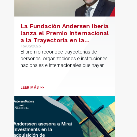
La Fundación Andersen Iberia
lanza el Premio Internacional
a la Trayectoria en la
Promoción de la Educación
16/06/2026
El premio reconoce trayectorias de
personas, organizaciones e instituciones
nacionales e internacionales que hayan
contribuido de forma decisiva y
verificable al acceso, la calidad, la
innovación o la equidad educativa
LEER MÁS >>