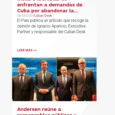
enfrentan a demandas de
Cuba por abandonar la
gestión de los hoteles
08/06/2026
Cuban Desk
El País publica un artículo que recoge la
opinión de Ignacio Aparicio, Executive
Partner y responsable del Cuban Desk.
LEER MÁS >>
Andersen reúne a