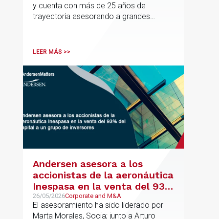
y cuenta con más de 25 años de
trayectoria asesorando a grandes
compañías nacionales e internacionales,
incluyendo grupos del IBEX 35,
principalmente en los sectores
LEER MÁS >>
energético, inmobiliario y
medioambiental
Andersen asesora a los
accionistas de la aeronáutica
Inespasa en la venta del 93%
del capital a un grupo de
26/05/2026
Corporate and M&A
El asesoramiento ha sido liderado por
inversores
Marta Morales, Socia; junto a Arturo