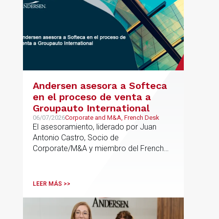
Andersen asesora a Softeca
en el proceso de venta a
Groupauto International
06/07/2026
Corporate and M&A, French Desk
El asesoramiento, liderado por Juan
Antonio Castro, Socio de
Corporate/M&A y miembro del French
Desk, impulsa el posicionamiento de
Andersen en operaciones franco-
españolas que combinan los sectores
LEER MÁS >>
tecnológico e industrial