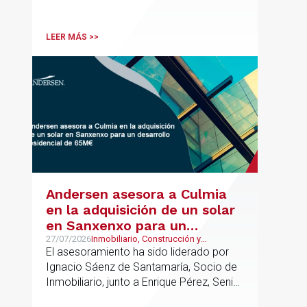
asesoramiento jurídico y fiscal integral
para sus operaciones entre España,
Latinoamérica y otros mercados
LEER MÁS >>
internacionales.
Andersen asesora a Culmia
en la adquisición de un solar
en Sanxenxo para un
desarrollo residencial de
27/07/2026
Inmobiliario, Construcción y
Urbanismo
El asesoramiento ha sido liderado por
65M€
Ignacio Sáenz de Santamaría, Socio de
Inmobiliario, junto a Enrique Pérez, Senior
Associate y Alejandro Mármol, Abogado,