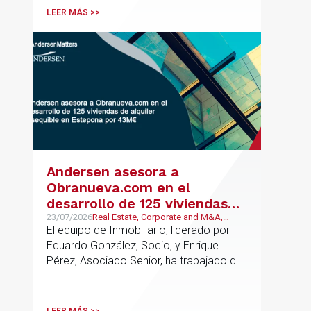
profesionales clave del sector.
LEER MÁS >>
Andersen asesora a
Obranueva.com en el
desarrollo de 125 viviendas
de alquiler asequible en
23/07/2026
Real Estate, Corporate and M&A,
Público y Regulatorio
El equipo de Inmobiliario, liderado por
Estepona por 43M€
Eduardo González, Socio, y Enrique
Pérez, Asociado Senior, ha trabajado de
forma coordinada con el equipo de
Mercantil / M&A, liderado por Antonio
Cañadas, Socio y Teresa García,