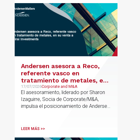
metodología propia de gestión de
riesgos de IA y se alinea con la
estrategia española de IA soberana
articulada en torno a ALIA.
Andersen asesora a Reco,
referente vasco en
tratamiento de metales, en
su venta a Mirai Investments
17/07/2026
Corporate and M&A
El asesoramiento, liderado por Sharon
Izaguirre, Socia de Corporate/M&A,
impulsa el posicionamiento de Andersen
en el ámbito industrial vasco,
acompañando a empresas familiares en
procesos estratégicos de M&A
LEER MÁS >>