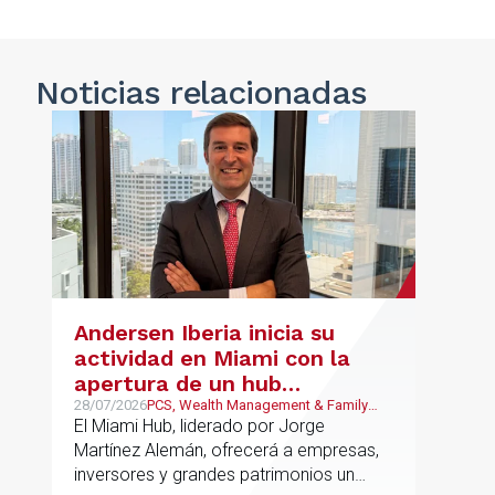
Noticias
relacionadas
Andersen Iberia inicia su
actividad en Miami con la
apertura de un hub
estratégico para reforzar el
28/07/2026
PCS, Wealth Management & Family
Business, Real Estate, Corporate and
El Miami Hub, liderado por Jorge
asesoramiento fiscal, legal y
M&A
Martínez Alemán, ofrecerá a empresas,
patrimonial conectando
inversores y grandes patrimonios un
Europa y Latinoamérica