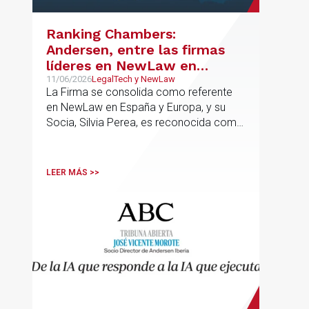
Ranking Chambers:
Andersen, entre las firmas
líderes en NewLaw en
España y Europa
11/06/2026
LegalTech y NewLaw
La Firma se consolida como referente
en NewLaw en España y Europa, y su
Socia, Silvia Perea, es reconocida como
una de las profesionales clave del
sector.
LEER MÁS >>