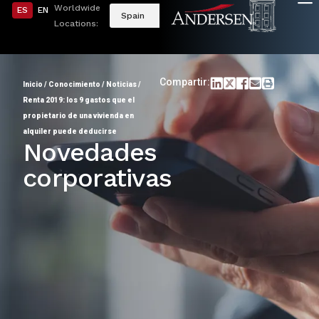
Worldwide
ES
EN
Spain
Locations:
Compartir:
Inicio
/
Conocimiento
/
Noticias
/
Renta 2019: los 9 gastos que el
propietario de una vivienda en
alquiler puede deducirse
Novedades
corporativas