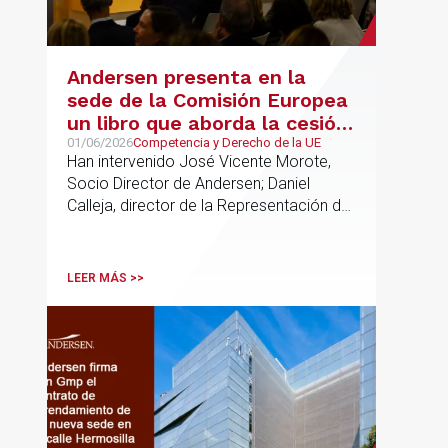
Andersen presenta en la
sede de la Comisión Europea
un libro que aborda la cesión
de soberanía y la primacía
01/06/2026
Competencia y Derecho de la UE
Han intervenido José Vicente Morote,
del Derecho de la UE en las
Socio Director de Andersen; Daniel
constituciones europeas
Calleja, director de la Representación de
la Comisión Europea en España; y
destacadas personalidades del mundo
jurídico y académico
LEER MÁS >>