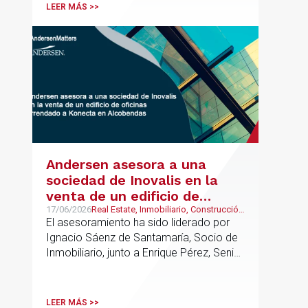
codirigirá el EU Real Estate Industry
LEER MÁS >>
Group junto a Kevin Hindley, de Andersen
UK.
Andersen asesora a una
sociedad de Inovalis en la
venta de un edificio de
oficinas arrendado a Konecta
17/06/2026
Real Estate, Inmobiliario, Construcción
y Urbanismo
El asesoramiento ha sido liderado por
en Alcobendas
Ignacio Sáenz de Santamaría, Socio de
Inmobiliario, junto a Enrique Pérez, Senior
Associate y Eduardo Ramos, Senior
Lawyer.
LEER MÁS >>