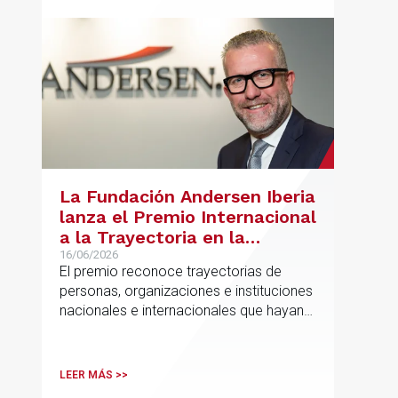
La Fundación Andersen Iberia
lanza el Premio Internacional
a la Trayectoria en la
Promoción de la Educación
16/06/2026
El premio reconoce trayectorias de
personas, organizaciones e instituciones
nacionales e internacionales que hayan
contribuido de forma decisiva y
verificable al acceso, la calidad, la
innovación o la equidad educativa
LEER MÁS >>