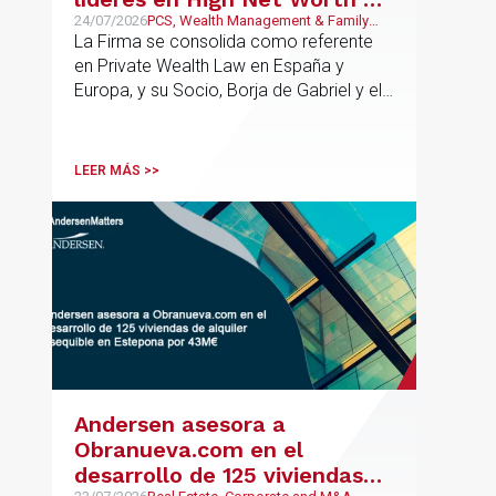
España y Europa
24/07/2026
PCS, Wealth Management & Family
Business
La Firma se consolida como referente
en Private Wealth Law en España y
Europa, y su Socio, Borja de Gabriel y el
Counsel, Jorge Martínez, son
reconocidos como uno de los
profesionales clave del sector.
LEER MÁS >>
Andersen asesora a
Obranueva.com en el
desarrollo de 125 viviendas