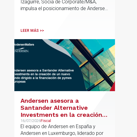
Izaguirre, Socia de Corporate/M&A,
impulsa el posicionamiento de Andersen
en el ámbito industrial vasco,
acompañando a empresas familiares en
procesos estratégicos de M&A
LEER MÁS >>
Andersen asesora a
Santander Alternative
Investments en la creación
de un nuevo fondo dirigido a
16/07/2026
Fiscal
El equipo de Andersen en España y
la financiación de pymes
Andersen en Luxemburgo, liderado por
europeas