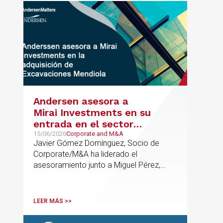
Andersen asesora a
Mirai Investments en su
entrada en el sector
medioambiental con la
15/06/2026
Corporate and M&A
Javier Gómez Domínguez, Socio de
adquisición de la
Corporate/M&A ha liderado el
vasca Excavaciones
asesoramiento junto a Miguel Pérez,
Mendiola
Asociado Senior del mismo
departamento.
LEER MÁS >>