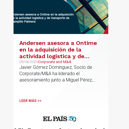
Andersen asesora a Ontime
en la adquisición de la
actividad logística y de
transporte de Campillo
09/06/2026
Corporate and M&A
Javier Gómez Domínguez, Socio de
Palmera
Corporate/M&A ha liderado el
asesoramiento junto a Miguel Pérez,
Asociado Senior del mismo
departamento.
LEER MÁS >>