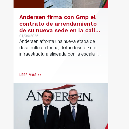
Andersen firma con Gmp el
contrato de arrendamiento
de su nueva sede en la calle
Hermosilla
01/06/2026
Andersen afronta una nueva etapa de
desarrollo en Iberia, dotándose de una
infraestructura alineada con la escala, la
integración y el crecimiento sostenido
del despacho.
LEER MÁS >>