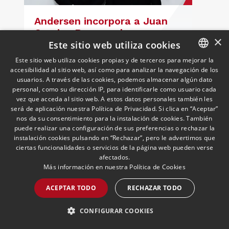
Andersen incorpora a Juan
Carpizo Bergareche como
×
nuevo Socio de Fiscal y
Este sitio web utiliza cookies
responsable de la práctica
27/05/2026
Fiscal
Este sitio web utiliza cookies propias y de terceros para mejorar la
Es Inspector de Hacienda en excedencia
ibérica de Fiscalidad Local
accesibilidad al sitio web, así como para analizar la navegación de los
SPANISH
y cuenta con más de 25 años de
usuarios. A través de las cookies, podemos almacenar algún dato
trayectoria asesorando a grandes
ENGLISH
personal, como su dirección IP, para identificarle como usuario cada
compañías nacionales e internacionales,
vez que acceda al sitio web. A estos datos personales también les
PORTUGUESE
será de aplicación nuestra Política de Privacidad. Si clica en “Aceptar”
incluyendo grupos del IBEX 35,
nos da su consentimiento para la instalación de cookies. También
principalmente en los sectores
LEER MÁS >>
puede realizar una configuración de sus preferencias o rechazar la
energético, inmobiliario y
instalación cookies pulsando en “Rechazar”, pero le advertimos que
medioambiental
ciertas funcionalidades o servicios de la página web pueden verse
afectados.
Más información en nuestra
Política de Cookies
ACEPTAR TODO
RECHAZAR TODO
CONFIGURAR COOKIES