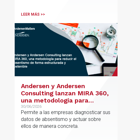
de su oficina en Bilbao y refuerza su
posicionamiento en asesoramiento
LEER MÁS >>
jurídico de alto valor añadido.
Andersen y Andersen
Consulting lanzan MIRA 360,
una metodología para
reducir el absentismo de
30/06/2026
Permite a las empresas diagnosticar sus
forma estructurada y
datos de absentismo y actuar sobre
sostenible
ellos de manera concreta.