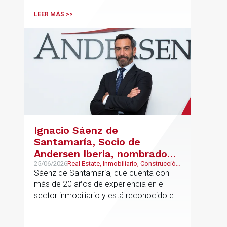
LEER MÁS >>
Ignacio Sáenz de
Santamaría, Socio de
Andersen Iberia, nombrado
director europeo de
25/06/2026
Real Estate, Inmobiliario, Construcción
y Urbanismo
Sáenz de Santamaría, que cuenta con
Inmobiliario de Andersen
más de 20 años de experiencia en el
sector inmobiliario y está reconocido en
directorios internacionales como
Chambers & Partners y Legal500,