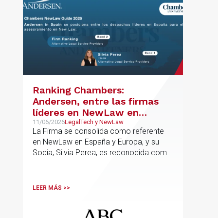
Ranking Chambers:
Andersen, entre las firmas
líderes en NewLaw en
España y Europa
11/06/2026
LegalTech y NewLaw
La Firma se consolida como referente
en NewLaw en España y Europa, y su
Socia, Silvia Perea, es reconocida como
una de las profesionales clave del
sector.
LEER MÁS >>