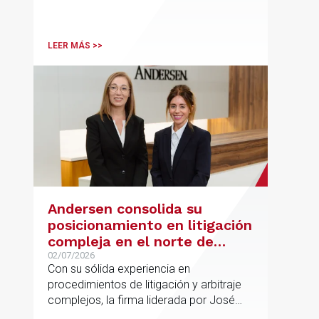
Desk, impulsa el posicionamiento de
Andersen en operaciones franco-
españolas que combinan los sectores
LEER MÁS >>
tecnológico e industrial
Andersen consolida su
posicionamiento en litigación
compleja en el norte de
España con la incorporación
02/07/2026
Con su sólida experiencia en
de Rebeca Larena
procedimientos de litigación y arbitraje
complejos, la firma liderada por José
Vicente Morote impulsa el crecimiento