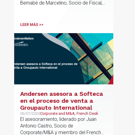
Bernabé de Marcelino, Socio de Fiscal,
ha participado como asesor en materia
tributaria durante todo el proceso de
formación del fondo, hasta el primer
LEER MÁS >>
cierre que ha tenido lugar recientemente.
Andersen asesora a Softeca
en el proceso de venta a
Groupauto International
06/07/2026
Corporate and M&A, French Desk
El asesoramiento, liderado por Juan
Antonio Castro, Socio de
Corporate/M&A y miembro del French