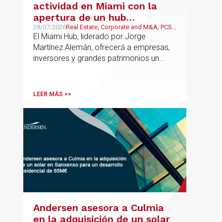
actividad en Miami con la
apertura de un hub
estratégico para reforzar el
28/07/2026
Real Estate, Corporate and M&A, PCS,
Wealth Management & Family
El Miami Hub, liderado por Jorge
asesoramiento fiscal, legal y
Business
Martínez Alemán, ofrecerá a empresas,
patrimonial conectando
inversores y grandes patrimonios un
Europa y Latinoamérica
asesoramiento jurídico y fiscal integral
para sus operaciones entre España,
Latinoamérica y otros mercados
LEER MÁS >>
internacionales.
Andersen asesora a Culmia
en la adquisición de un solar