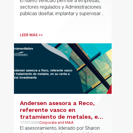
El nuevo vehículo permite a empresas,
el marco regulatorio europeo
sectores regulados y Administraciones
públicas diseñar, implantar y supervisar
proyectos de inteligencia artificial con
gobernanza del dato, trazabilidad y
cumplimiento normativo desde el origen.
LEER MÁS >>
La iniciativa se apoya en una
metodología propia de gestión de
riesgos de IA y se alinea con la
estrategia española de IA soberana
articulada en torno a ALIA.
Andersen asesora a Reco,
referente vasco en
tratamiento de metales, en
su venta a Mirai Investments
17/07/2026
Corporate and M&A
El asesoramiento, liderado por Sharon