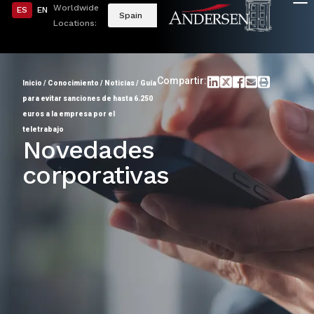
Worldwide
ES
EN
Spain
Locations:
Compartir:
Inicio
/
Conocimiento
/
Noticias
/
Guía
para evitar sanciones de hasta 6.250
euros a la empresa por el
teletrabajo
Novedades
corporativas