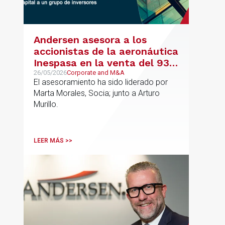
Andersen asesora a los
accionistas de la aeronáutica
Inespasa en la venta del 93%
del capital a un grupo de
26/05/2026
Corporate and M&A
El asesoramiento ha sido liderado por
inversores
Marta Morales, Socia; junto a Arturo
Murillo.
LEER MÁS >>