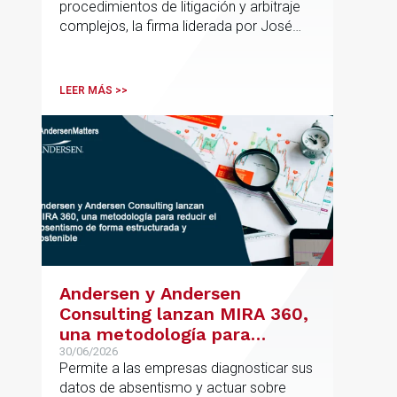
procedimientos de litigación y arbitraje
complejos, la firma liderada por José
Vicente Morote impulsa el crecimiento
de su oficina en Bilbao y refuerza su
posicionamiento en asesoramiento
LEER MÁS >>
jurídico de alto valor añadido.
Andersen y Andersen
Consulting lanzan MIRA 360,
una metodología para
reducir el absentismo de
30/06/2026
Permite a las empresas diagnosticar sus
forma estructurada y
datos de absentismo y actuar sobre
sostenible