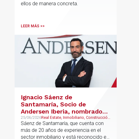
ellos de manera concreta.
LEER MÁS >>
Ignacio Sáenz de
Santamaría, Socio de
Andersen Iberia, nombrado
director europeo de
25/06/2026
Real Estate, Inmobiliario, Construcción
y Urbanismo
Sáenz de Santamaría, que cuenta con
Inmobiliario de Andersen
más de 20 años de experiencia en el
sector inmobiliario y está reconocido en