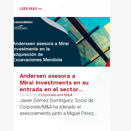
verificable al acceso, la calidad, la
innovación o la equidad educativa
LEER MÁS >>
Andersen asesora a
Mirai Investments en su
entrada en el sector
medioambiental con la
15/06/2026
Corporate and M&A
Javier Gómez Domínguez, Socio de
adquisición de la
Corporate/M&A ha liderado el
vasca Excavaciones
asesoramiento junto a Miguel Pérez,
Mendiola
Asociado Senior del mismo
departamento.