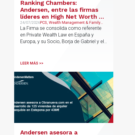
Ranking Chambers:
todas las fases de la operación.
Andersen, entre las firmas
líderes en High Net Worth en
España y Europa
24/07/2026
PCS, Wealth Management & Family
Business
La Firma se consolida como referente
en Private Wealth Law en España y
Europa, y su Socio, Borja de Gabriel y el
Counsel, Jorge Martínez, son
reconocidos como uno de los
profesionales clave del sector.
LEER MÁS >>
Andersen asesora a