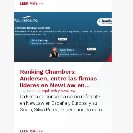
LEER MÁS >>
Ranking Chambers:
Andersen, entre las firmas
líderes en NewLaw en
España y Europa
11/06/2026
LegalTech y NewLaw
La Firma se consolida como referente
en NewLaw en España y Europa, y su
Socia, Silvia Perea, es reconocida como
una de las profesionales clave del
sector.
LEER MÁS >>