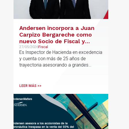
Andersen incorpora a Juan
Carpizo Bergareche como
nuevo Socio de Fiscal y
responsable de la práctica
27/05/2026
Fiscal
Es Inspector de Hacienda en excedencia
ibérica de Fiscalidad Local
y cuenta con más de 25 años de
trayectoria asesorando a grandes
compañías nacionales e internacionales,
incluyendo grupos del IBEX 35,
principalmente en los sectores
LEER MÁS >>
energético, inmobiliario y
medioambiental