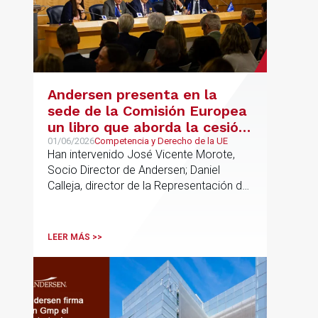
Andersen presenta en la
sede de la Comisión Europea
un libro que aborda la cesión
de soberanía y la primacía
01/06/2026
Competencia y Derecho de la UE
Han intervenido José Vicente Morote,
del Derecho de la UE en las
Socio Director de Andersen; Daniel
constituciones europeas
Calleja, director de la Representación de
la Comisión Europea en España; y
destacadas personalidades del mundo
jurídico y académico
LEER MÁS >>