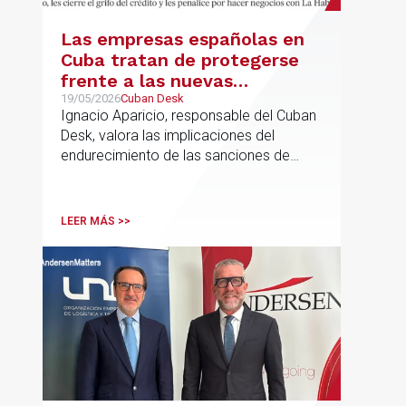
Las empresas españolas en
Cuba tratan de protegerse
frente a las nuevas
sanciones millonarias que
19/05/2026
Cuban Desk
Ignacio Aparicio, responsable del Cuban
prepara Estados Unidos
Desk, valora las implicaciones del
endurecimiento de las sanciones de
EE.UU. contra Cuba.
LEER MÁS >>