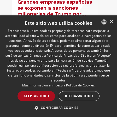
Grandes empresas españolas
se exponen a sanciones
millonarias de Trump por
Cuba
12/05/2026
Cuban Desk
×
Este sitio web utiliza cookies
Ignacio Aparicio, responsable del Cuban
Desk, analiza en ABC el impacto para las
Este sitio web utiliza cookies propias y de terceros para mejorar la
empresas españolas del endurecimiento
accesibilidad al sitio web, así como para analizar la navegación de los
SPANISH
usuarios. A través de las cookies, podemos almacenar algún dato
de las sanciones de EE.UU. contra Cuba.
ENGLISH
personal, como su dirección IP, para identificarle como usuario cada
vez que acceda al sitio web. A estos datos personales también les
PORTUGUESE
LEER MÁS >>
será de aplicación nuestra Política de Privacidad. Si clica en “Aceptar”
nos da su consentimiento para la instalación de cookies. También
puede realizar una configuración de sus preferencias o rechazar la
instalación cookies pulsando en “Rechazar”, pero le advertimos que
ciertas funcionalidades o servicios de la página web pueden verse
afectados.
Más información en nuestra
Política de Cookies
ACEPTAR TODO
RECHAZAR TODO
CONFIGURAR COOKIES
Andersen nombra a Pablo