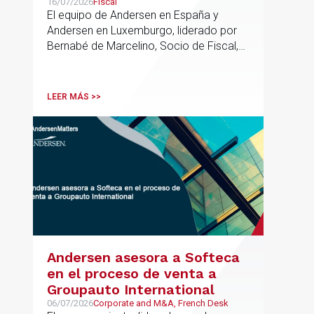
de un nuevo fondo dirigido a
16/07/2026
Fiscal
El equipo de Andersen en España y
la financiación de pymes
Andersen en Luxemburgo, liderado por
europeas
Bernabé de Marcelino, Socio de Fiscal,
ha participado como asesor en materia
tributaria durante todo el proceso de
formación del fondo, hasta el primer
LEER MÁS >>
cierre que ha tenido lugar recientemente.
Andersen asesora a Softeca
en el proceso de venta a
Groupauto International
06/07/2026
Corporate and M&A, French Desk