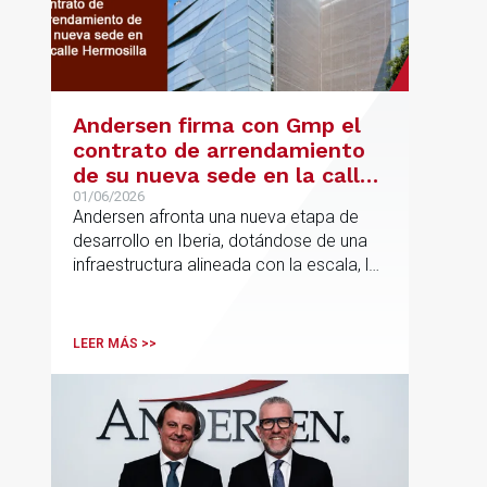
Andersen firma con Gmp el
contrato de arrendamiento
de su nueva sede en la calle
Hermosilla
01/06/2026
Andersen afronta una nueva etapa de
desarrollo en Iberia, dotándose de una
infraestructura alineada con la escala, la
integración y el crecimiento sostenido
del despacho.
LEER MÁS >>