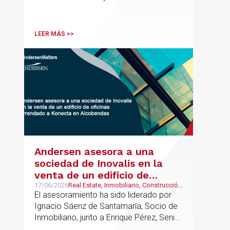
directorios internacionales como
Chambers & Partners y Legal500,
codirigirá el EU Real Estate Industry
LEER MÁS >>
Group junto a Kevin Hindley, de Andersen
UK.
Andersen asesora a una
sociedad de Inovalis en la
venta de un edificio de
oficinas arrendado a Konecta
17/06/2026
Real Estate, Inmobiliario, Construcción
y Urbanismo
El asesoramiento ha sido liderado por
en Alcobendas
Ignacio Sáenz de Santamaría, Socio de
Inmobiliario, junto a Enrique Pérez, Senior
Associate y Eduardo Ramos, Senior