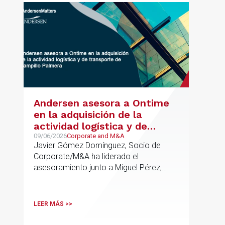
Andersen asesora a Ontime
en la adquisición de la
actividad logística y de
transporte de Campillo
09/06/2026
Corporate and M&A
Javier Gómez Domínguez, Socio de
Palmera
Corporate/M&A ha liderado el
asesoramiento junto a Miguel Pérez,
Asociado Senior del mismo
departamento.
LEER MÁS >>