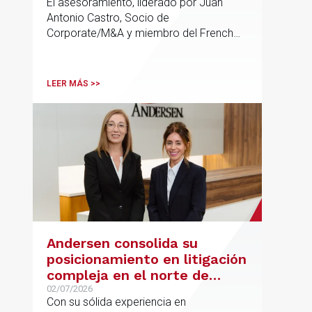
El asesoramiento, liderado por Juan
Antonio Castro, Socio de
Corporate/M&A y miembro del French
Desk, impulsa el posicionamiento de
Andersen en operaciones franco-
españolas que combinan los sectores
LEER MÁS >>
tecnológico e industrial
Andersen consolida su
posicionamiento en litigación
compleja en el norte de
España con la incorporación
02/07/2026
Con su sólida experiencia en
de Rebeca Larena