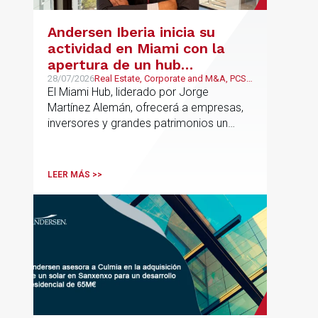
Andersen Iberia inicia su
actividad en Miami con la
apertura de un hub
estratégico para reforzar el
28/07/2026
Real Estate, Corporate and M&A, PCS,
Wealth Management & Family
El Miami Hub, liderado por Jorge
asesoramiento fiscal, legal y
Business
Martínez Alemán, ofrecerá a empresas,
patrimonial conectando
inversores y grandes patrimonios un
Europa y Latinoamérica
asesoramiento jurídico y fiscal integral
para sus operaciones entre España,
Latinoamérica y otros mercados
LEER MÁS >>
internacionales.