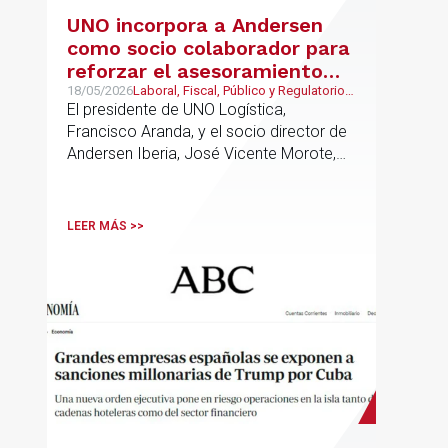
UNO incorpora a Andersen
como socio colaborador para
reforzar el asesoramiento
jurídico y fiscal del sector
18/05/2026
Laboral, Fiscal, Público y Regulatorio,
Transporte, Movilidad & Logística
El presidente de UNO Logística,
logístico
Francisco Aranda, y el socio director de
Andersen Iberia, José Vicente Morote,
han rubricado un acuerdo de
colaboración con el que ambas
entidades trabajarán para ayudar a las
LEER MÁS >>
empresas logísticas a anticipar y
gestionar con mayor seguridad jurídica
sus principales retos regulatorios.