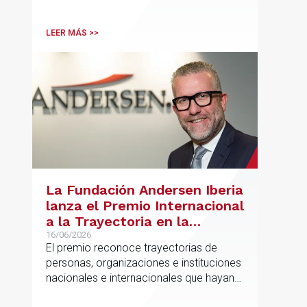
Lawyer.
LEER MÁS >>
La Fundación Andersen Iberia
lanza el Premio Internacional
a la Trayectoria en la
Promoción de la Educación
16/06/2026
El premio reconoce trayectorias de
personas, organizaciones e instituciones
nacionales e internacionales que hayan
contribuido de forma decisiva y