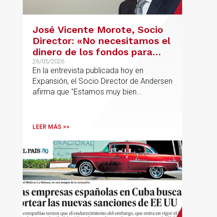
José Vicente Morote, Socio
Director: «No necesitamos el
dinero de los fondos para
desarrollar nuestro
26/05/2026
En la entrevista publicada hoy en
proyecto»
Expansión, el Socio Director de Andersen
afirma que "Estamos muy bien
financieramente y por lo tanto nos gusta
la autonomía y la independencia que
tenemos y ese es el modelo que vamos
LEER MÁS >>
a seguir".