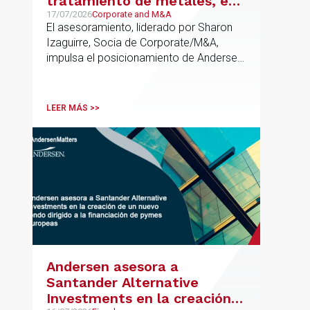
tratamiento de metales, en
su venta a Mirai Investments
17/07/2026
Corporate and M&A
El asesoramiento, liderado por Sharon
Izaguirre, Socia de Corporate/M&A,
impulsa el posicionamiento de Andersen
en el ámbito industrial vasco,
acompañando a empresas familiares en
procesos estratégicos de M&A
LEER MÁS >>
Andersen asesora a
Santander Alternative
Investments en la creación