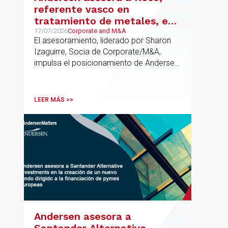
referente vasco en
tratamiento de metales, en
su venta a Mirai Investments
17/07/2026
Corporate and M&A
El asesoramiento, liderado por Sharon
Izaguirre, Socia de Corporate/M&A,
impulsa el posicionamiento de Andersen
en el ámbito industrial vasco,
acompañando a empresas familiares en
procesos estratégicos de M&A
LEER MÁS >>
Andersen asesora a
Santander Alternative