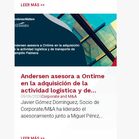
LEER MÁS >>
Andersen asesora a Ontime
en la adquisición de la
actividad logística y de
transporte de Campillo
09/06/2026
Corporate and M&A
Javier Gómez Domínguez, Socio de
Palmera
Corporate/M&A ha liderado el
asesoramiento junto a Miguel Pérez,
Asociado Senior del mismo
departamento.
LEER MÁS >>