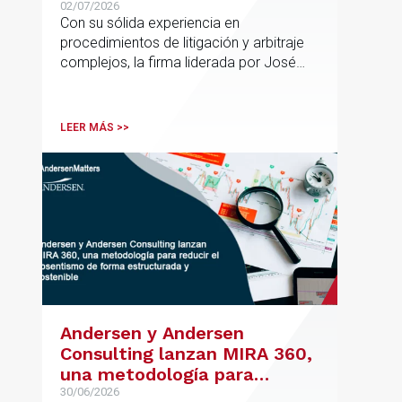
España con la incorporación
02/07/2026
Con su sólida experiencia en
de Rebeca Larena
procedimientos de litigación y arbitraje
complejos, la firma liderada por José
Vicente Morote impulsa el crecimiento
de su oficina en Bilbao y refuerza su
posicionamiento en asesoramiento
LEER MÁS >>
jurídico de alto valor añadido.
Andersen y Andersen
Consulting lanzan MIRA 360,
una metodología para
reducir el absentismo de
30/06/2026