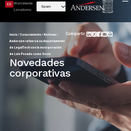
Worldwide
ES
Spain
Locations:
Compartir:
Inicio
/
Conocimiento
/
Noticias
/
Andersen refuerza su departamento
de LegalTech con la incorporación
de Luis Posado como Socio
Novedades
corporativas