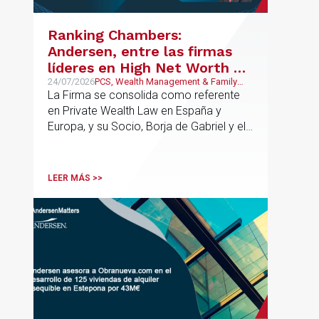
contractual de los activos, anticipar
riesgos y aportar seguridad jurídica en
Ranking Chambers:
todas las fases de la operación.
Andersen, entre las firmas
líderes en High Net Worth en
España y Europa
24/07/2026
PCS, Wealth Management & Family
Business
La Firma se consolida como referente
en Private Wealth Law en España y
Europa, y su Socio, Borja de Gabriel y el
Counsel, Jorge Martínez, son
reconocidos como uno de los
profesionales clave del sector.
LEER MÁS >>