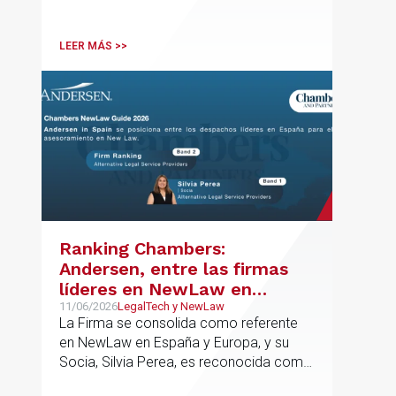
Asociado Senior del mismo
departamento.
LEER MÁS >>
Ranking Chambers:
Andersen, entre las firmas
líderes en NewLaw en
España y Europa
11/06/2026
LegalTech y NewLaw
La Firma se consolida como referente
en NewLaw en España y Europa, y su
Socia, Silvia Perea, es reconocida como
una de las profesionales clave del