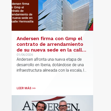
Andersen firma con Gmp el
contrato de arrendamiento
de su nueva sede en la calle
Hermosilla
01/06/2026
Andersen afronta una nueva etapa de
desarrollo en Iberia, dotándose de una
infraestructura alineada con la escala, la
integración y el crecimiento sostenido
del despacho.
LEER MÁS >>