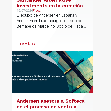
Investments en la creación
de un nuevo fondo dirigido a
16/07/2026
Fiscal
El equipo de Andersen en España y
la financiación de pymes
Andersen en Luxemburgo, liderado por
europeas
Bernabé de Marcelino, Socio de Fiscal,
ha participado como asesor en materia
tributaria durante todo el proceso de
formación del fondo, hasta el primer
LEER MÁS >>
cierre que ha tenido lugar recientemente.
Andersen asesora a Softeca
en el proceso de venta a