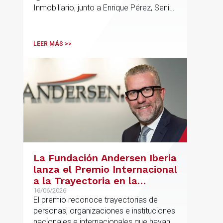
Inmobiliario, junto a Enrique Pérez, Senior
Associate y Eduardo Ramos, Senior
Lawyer.
LEER MÁS >>
La Fundación Andersen Iberia
lanza el Premio Internacional
a la Trayectoria en la
Promoción de la Educación
16/06/2026
El premio reconoce trayectorias de
personas, organizaciones e instituciones
nacionales e internacionales que hayan