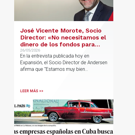
José Vicente Morote, Socio
Director: «No necesitamos el
dinero de los fondos para
desarrollar nuestro
26/05/2026
En la entrevista publicada hoy en
proyecto»
Expansión, el Socio Director de Andersen
afirma que "Estamos muy bien
financieramente y por lo tanto nos gusta
la autonomía y la independencia que
tenemos y ese es el modelo que vamos
LEER MÁS >>
a seguir".