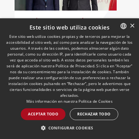
UNO incorpora a Andersen
×
como socio colaborador para
Este sitio web utiliza cookies
reforzar el asesoramiento
Este sitio web utiliza cookies propias y de terceros para mejorar la
jurídico y fiscal del sector
18/05/2026
Laboral, Fiscal, Público y Regulatorio,
accesibilidad al sitio web, así como para analizar la navegación de los
SPANISH
Transporte, Movilidad & Logística
El presidente de UNO Logística,
logístico
usuarios. A través de las cookies, podemos almacenar algún dato
Francisco Aranda, y el socio director de
ENGLISH
personal, como su dirección IP, para identificarle como usuario cada
Andersen Iberia, José Vicente Morote,
vez que acceda al sitio web. A estos datos personales también les
PORTUGUESE
será de aplicación nuestra Política de Privacidad. Si clica en “Aceptar”
han rubricado un acuerdo de
nos da su consentimiento para la instalación de cookies. También
colaboración con el que ambas
puede realizar una configuración de sus preferencias o rechazar la
entidades trabajarán para ayudar a las
LEER MÁS >>
instalación cookies pulsando en “Rechazar”, pero le advertimos que
empresas logísticas a anticipar y
ciertas funcionalidades o servicios de la página web pueden verse
gestionar con mayor seguridad jurídica
afectados.
sus principales retos regulatorios.
Más información en nuestra
Política de Cookies
ACEPTAR TODO
RECHAZAR TODO
CONFIGURAR COOKIES