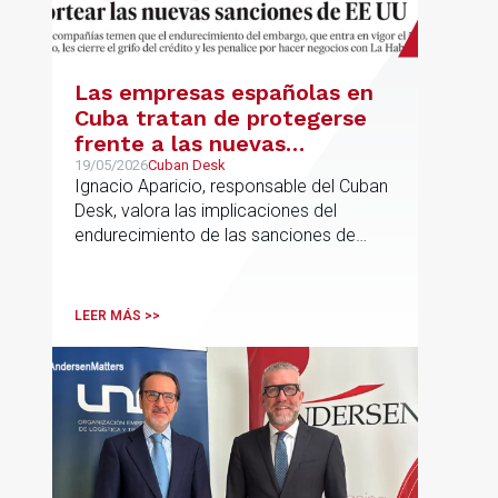
Las empresas españolas en
Cuba tratan de protegerse
frente a las nuevas
sanciones millonarias que
19/05/2026
Cuban Desk
Ignacio Aparicio, responsable del Cuban
prepara Estados Unidos
Desk, valora las implicaciones del
endurecimiento de las sanciones de
EE.UU. contra Cuba.
LEER MÁS >>