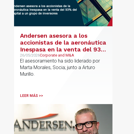
Andersen asesora a los
accionistas de la aeronáutica
Inespasa en la venta del 93%
del capital a un grupo de
26/05/2026
Corporate and M&A
El asesoramiento ha sido liderado por
inversores
Marta Morales, Socia; junto a Arturo
Murillo.
LEER MÁS >>