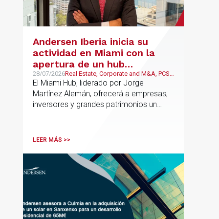
Andersen Iberia inicia su
actividad en Miami con la
apertura de un hub
estratégico para reforzar el
28/07/2026
Real Estate, Corporate and M&A, PCS,
Wealth Management & Family
El Miami Hub, liderado por Jorge
asesoramiento fiscal, legal y
Business
Martínez Alemán, ofrecerá a empresas,
patrimonial conectando
inversores y grandes patrimonios un
Europa y Latinoamérica
asesoramiento jurídico y fiscal integral
para sus operaciones entre España,
Latinoamérica y otros mercados
LEER MÁS >>
internacionales.