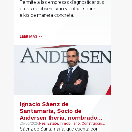
Permite a las empresas diagnosticar sus
forma estructurada y
datos de absentismo y actuar sobre
sostenible
ellos de manera concreta.
LEER MÁS >>
Ignacio Sáenz de
Santamaría, Socio de
Andersen Iberia, nombrado
director europeo de
25/06/2026
Real Estate, Inmobiliario, Construcción
y Urbanismo
Sáenz de Santamaría, que cuenta con
Inmobiliario de Andersen