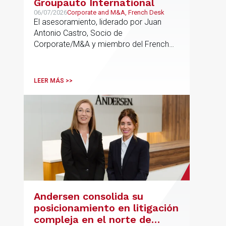
Groupauto International
06/07/2026
Corporate and M&A, French Desk
El asesoramiento, liderado por Juan
Antonio Castro, Socio de
Corporate/M&A y miembro del French
Desk, impulsa el posicionamiento de
Andersen en operaciones franco-
españolas que combinan los sectores
LEER MÁS >>
tecnológico e industrial
Andersen consolida su
posicionamiento en litigación
compleja en el norte de