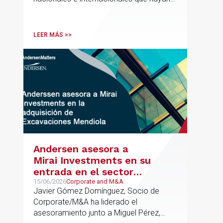
contribuido de forma decisiva y
verificable al acceso, la calidad, la
innovación o la equidad educativa
LEER MÁS >>
Andersen asesora a
Mirai Investments en su
entrada en el sector
medioambiental con la
15/06/2026
Corporate and M&A
Javier Gómez Domínguez, Socio de
adquisición de la
Corporate/M&A ha liderado el
vasca Excavaciones
asesoramiento junto a Miguel Pérez,
Mendiola