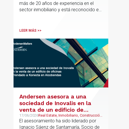
más de 20 años de experiencia en el
sector inmobiliario y está reconocido en
directorios internacionales como
Chambers & Partners y Legal500,
codirigirá el EU Real Estate Industry
LEER MÁS >>
Group junto a Kevin Hindley, de Andersen
UK.
Andersen asesora a una
sociedad de Inovalis en la
venta de un edificio de
oficinas arrendado a Konecta
17/06/2026
Real Estate, Inmobiliario, Construcción
y Urbanismo
El asesoramiento ha sido liderado por
en Alcobendas
Ignacio Sáenz de Santamaría, Socio de