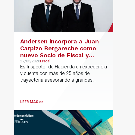
Andersen incorpora a Juan
Carpizo Bergareche como
nuevo Socio de Fiscal y
responsable de la práctica
27/05/2026
Fiscal
Es Inspector de Hacienda en excedencia
ibérica de Fiscalidad Local
y cuenta con más de 25 años de
trayectoria asesorando a grandes
compañías nacionales e internacionales,
incluyendo grupos del IBEX 35,
principalmente en los sectores
LEER MÁS >>
energético, inmobiliario y
medioambiental