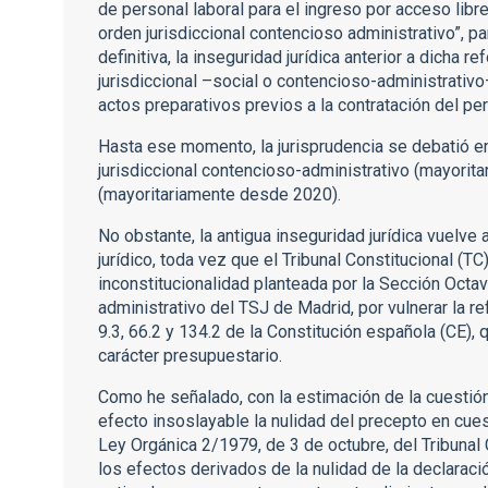
de personal laboral para el ingreso por acceso lib
orden jurisdiccional contencioso administrativo”, p
definitiva, la inseguridad jurídica anterior a dicha 
jurisdiccional –social o contencioso-administrativ
actos preparativos previos a la contratación del per
Hasta ese momento, la jurisprudencia se debatió en
jurisdiccional contencioso-administrativo (mayorita
(mayoritariamente desde 2020).
No obstante, la antigua inseguridad jurídica vuelve
jurídico, toda vez que el Tribunal Constitucional (T
inconstitucionalidad planteada por la Sección Octa
administrativo del TSJ de Madrid, por vulnerar la r
9.3, 66.2 y 134.2 de la Constitución española (CE),
carácter presupuestario.
Como he señalado, con la estimación de la cuestió
efecto insoslayable la nulidad del precepto en cuest
Ley Orgánica 2/1979, de 3 de octubre, del Tribunal Co
los efectos derivados de la nulidad de la declaraci