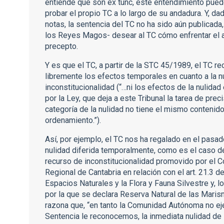
entiende que son ex tunc, este entendimiento pue
probar el propio TC a lo largo de su andadura. Y, da
notas, la sentencia del TC no ha sido aún publicad
los Reyes Magos- desear al TC cómo enfrentar el a
precepto.
Y es que el TC, a partir de la STC 45/1989, el TC re
libremente los efectos temporales en cuanto a la n
inconstitucionalidad (“…ni los efectos de la nulidad
por la Ley, que deja a este Tribunal la tarea de pre
categoría de la nulidad no tiene el mismo contenido
ordenamiento.”).
Así, por ejemplo, el TC nos ha regalado en el pasa
nulidad diferida temporalmente, como es el caso d
recurso de inconstitucionalidad promovido por el C
Regional de Cantabria en relación con el art. 21.3 
Espacios Naturales y la Flora y Fauna Silvestre y, l
por la que se declara Reserva Natural de las Marism
razona que, “en tanto la Comunidad Autónoma no ej
Sentencia le reconocemos, la inmediata nulidad de