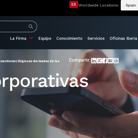
ES
Worldwide Locations:
Spain
La Firma
Equipo
Conocimiento
Servicios
Oficinas Iberia
Compartir:
 cuestiones litigiosas derivadas de los
rporativas