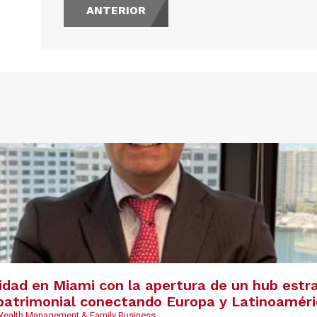
ANTERIOR
s
vidad en Miami con la apertura de un hub estr
y patrimonial conectando Europa y Latinoamér
 Wealth Management & Family Business