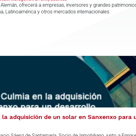
 Alemán, ofrecerá a empresas, inversores y grandes patrimonios
ña, Latinoamérica y otros mercados internacionales.
la adquisición de un solar en Sanxenxo para u
acio Sáenz de Santamaría, Socio de Inmobiliario, junto a Enriqu