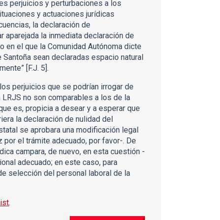
s perjuicios y perturbaciones a los
ituaciones y actuaciones jurídicas
cuencias, la declaración de
r aparejada la inmediata declaración de
to en el que la Comunidad Autónoma dicte
e Santoña sean declaradas espacio natural
ente” [F.J. 5].
os perjuicios que se podrían irrogar de
 la LRJS no son comparables a los de la
ue es, propicia a desear y a esperar que
era la declaración de nulidad del
tatal se aprobara una modificación legal
 por el trámite adecuado, por favor-. De
ídica campara, de nuevo, en esta cuestión -
cional adecuado; en este caso, para
e selección del personal laboral de la
ist
.