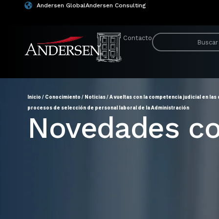
Andersen Global
Andersen Consulting
Contacto
Inicio
/
Conocimiento
/
Noticias
/
A vueltas con la competencia judicial en las
procesos de selección de personal laboral de la Administración
Novedades co