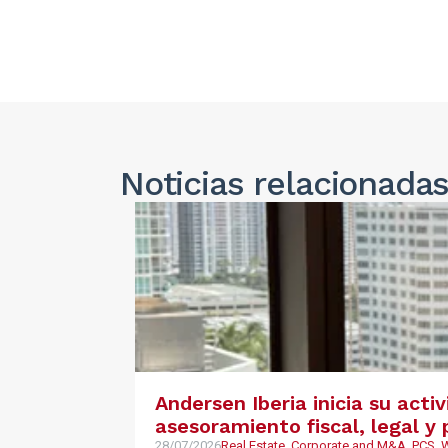
Noticias
relacionada
Andersen Iberia inicia su acti
asesoramiento fiscal, legal 
28/07/2026
Real Estate, Corporate and M&A, PCS,