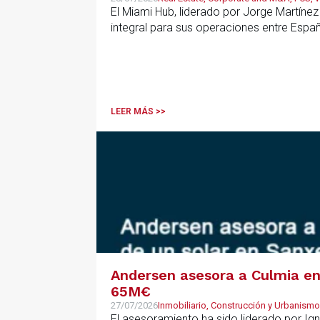
El Miami Hub, liderado por Jorge Martínez
integral para sus operaciones entre Espa
LEER MÁS >>
Andersen asesora a Culmia en 
65M€
27/07/2026
Inmobiliario, Construcción y Urbanismo
El asesoramiento ha sido liderado por Ign