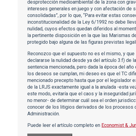
desprotección medioambiental de la zona con grave
intereses generales en juego y con afectación de s
consolidadas”, por lo que, “Para evitar estas conse
inconstitucionalidad de la Ley 6/1992 no debe lleva
nulidad, cuyos efectos quedan diferidos al momen
la pertinente disposición en la que las Marismas d
protegido bajo alguna de las figuras previstas legalm
Reconozco que el supuesto no es el mismo, y que l
declararse la nulidad desde ya del artículo 3.f) de
sentencia mencionada, pero dada la época del año q
los deseos se cumplan, mi deseo es que el TC difiri
mencionado precepto hasta que por el legislador es
de la LRJS exactamente igual a la anulada -esta vez
este modo, evitaría que el caos y la inseguridad jur
no menor- de determinar cuál sea el orden jurisdic
conocer de los litigios derivados de los procesos d
Administración.
Puede leer el artículo completo en
Economist & Jur