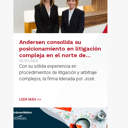
Andersen consolida su
posicionamiento en litigación
compleja en el norte de
España con la incorporación
02/07/2026
Con su sólida experiencia en
de Rebeca Larena
procedimientos de litigación y arbitraje
complejos, la firma liderada por José
Vicente Morote impulsa el crecimiento
de su oficina en Bilbao y refuerza su
posicionamiento en asesoramiento
LEER MÁS >>
jurídico de alto valor añadido.