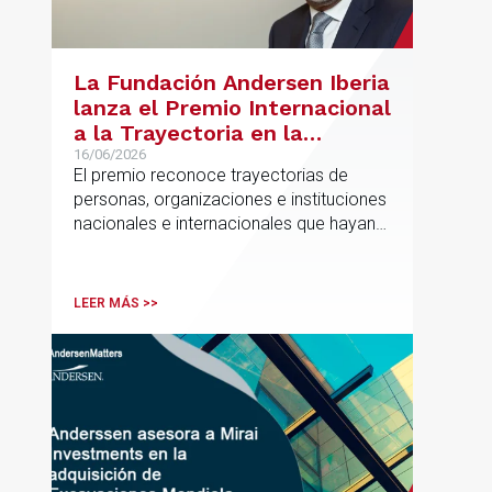
La Fundación Andersen Iberia
lanza el Premio Internacional
a la Trayectoria en la
Promoción de la Educación
16/06/2026
El premio reconoce trayectorias de
personas, organizaciones e instituciones
nacionales e internacionales que hayan
contribuido de forma decisiva y
verificable al acceso, la calidad, la
innovación o la equidad educativa
LEER MÁS >>