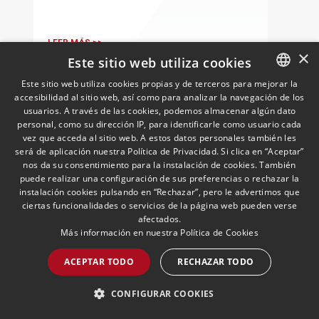
financieramente y por lo tanto nos gusta
la autonomía y la independencia que
tenemos y ese es el modelo que vamos
LEER MÁS >>
×
a seguir".
Este sitio web utiliza cookies
Este sitio web utiliza cookies propias y de terceros para mejorar la
accesibilidad al sitio web, así como para analizar la navegación de los
SPANISH
usuarios. A través de las cookies, podemos almacenar algún dato
ENGLISH
personal, como su dirección IP, para identificarle como usuario cada
vez que acceda al sitio web. A estos datos personales también les
PORTUGUESE
será de aplicación nuestra Política de Privacidad. Si clica en “Aceptar”
nos da su consentimiento para la instalación de cookies. También
puede realizar una configuración de sus preferencias o rechazar la
instalación cookies pulsando en “Rechazar”, pero le advertimos que
Las empresas españolas en
ciertas funcionalidades o servicios de la página web pueden verse
afectados.
Cuba tratan de protegerse
Más información en nuestra
Política de Cookies
frente a las nuevas
sanciones millonarias que
19/05/2026
Cuban Desk
ACEPTAR TODO
RECHAZAR TODO
Ignacio Aparicio, responsable del Cuban
prepara Estados Unidos
Desk, valora las implicaciones del
CONFIGURAR COOKIES
endurecimiento de las sanciones de
EE.UU. contra Cuba.