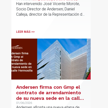
de soberanía y la primacía
Han intervenido José Vicente Morote,
del Derecho de la UE en las
Socio Director de Andersen; Daniel
constituciones europeas
Calleja, director de la Representación de
la Comisión Europea en España; y
destacadas personalidades del mundo
jurídico y académico
LEER MÁS >>
Andersen firma con Gmp el
contrato de arrendamiento
de su nueva sede en la calle
Hermosilla
01/06/2026
Andersen afronta una nueva etapa de