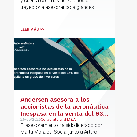
y cuenta con más de 25 años de
trayectoria asesorando a grandes
compañías nacionales e internacionales,
incluyendo grupos del IBEX 35,
principalmente en los sectores
LEER MÁS >>
energético, inmobiliario y
medioambiental
Andersen asesora a los
accionistas de la aeronáutica
Inespasa en la venta del 93%
del capital a un grupo de
26/05/2026
Corporate and M&A
El asesoramiento ha sido liderado por
inversores
Marta Morales, Socia; junto a Arturo