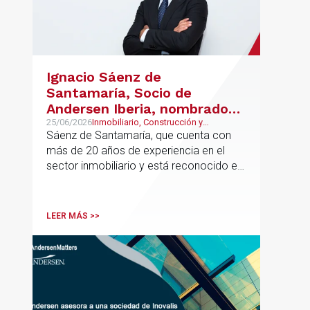
Ignacio Sáenz de
Santamaría, Socio de
Andersen Iberia, nombrado
director europeo de
25/06/2026
Inmobiliario, Construcción y
Urbanismo, Real Estate
Sáenz de Santamaría, que cuenta con
Inmobiliario de Andersen
más de 20 años de experiencia en el
sector inmobiliario y está reconocido en
directorios internacionales como
Chambers & Partners y Legal500,
codirigirá el EU Real Estate Industry
LEER MÁS >>
Group junto a Kevin Hindley, de Andersen
UK.