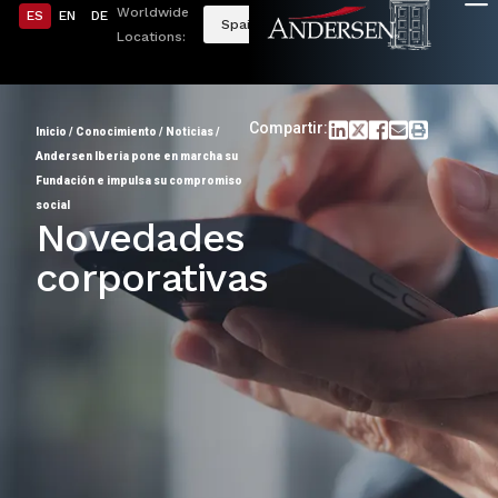
Worldwide
ES
EN
DE
Spain
Locations:
Compartir:
Inicio
/
Conocimiento
/
Noticias
/
Andersen Iberia pone en marcha su
Fundación e impulsa su compromiso
social
Novedades
corporativas