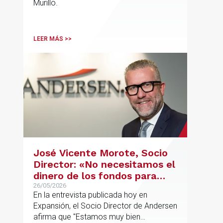
Murillo.
LEER MÁS >>
José Vicente Morote, Socio
Director: «No necesitamos el
dinero de los fondos para
desarrollar nuestro
26/05/2026
En la entrevista publicada hoy en
proyecto»
Expansión, el Socio Director de Andersen
afirma que "Estamos muy bien