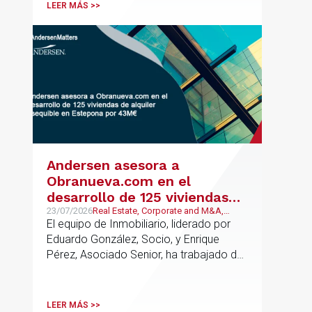
profesionales clave del sector.
LEER MÁS >>
Andersen asesora a
Obranueva.com en el
desarrollo de 125 viviendas
de alquiler asequible en
23/07/2026
Real Estate, Corporate and M&A,
Público y Regulatorio
El equipo de Inmobiliario, liderado por
Estepona por 43M€
Eduardo González, Socio, y Enrique
Pérez, Asociado Senior, ha trabajado de
forma coordinada con el equipo de
Mercantil / M&A, liderado por Antonio
Cañadas, Socio y Teresa García,
LEER MÁS >>