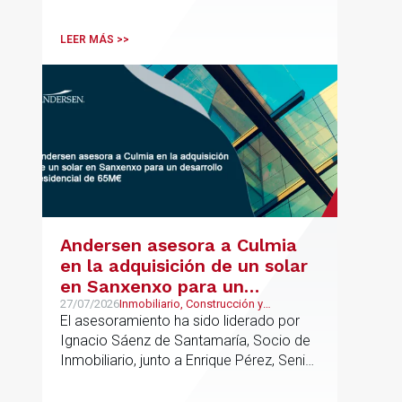
para sus operaciones entre España,
Latinoamérica y otros mercados
LEER MÁS >>
internacionales.
Andersen asesora a Culmia
en la adquisición de un solar
en Sanxenxo para un
desarrollo residencial de
27/07/2026
Inmobiliario, Construcción y
Urbanismo
El asesoramiento ha sido liderado por
65M€
Ignacio Sáenz de Santamaría, Socio de
Inmobiliario, junto a Enrique Pérez, Senior
Associate y Alejandro Mármol, Abogado,
del mismo departamento; junto a Carlos