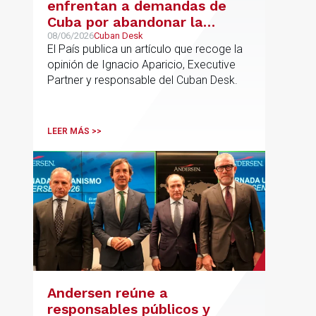
enfrentan a demandas de
Cuba por abandonar la
gestión de los hoteles
08/06/2026
Cuban Desk
El País publica un artículo que recoge la
opinión de Ignacio Aparicio, Executive
Partner y responsable del Cuban Desk.
LEER MÁS >>
Andersen reúne a
responsables públicos y