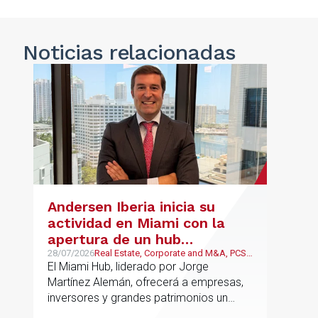
Noticias
relacionadas
Andersen Iberia inicia su
actividad en Miami con la
apertura de un hub
estratégico para reforzar el
28/07/2026
Real Estate, Corporate and M&A, PCS,
Wealth Management & Family
El Miami Hub, liderado por Jorge
asesoramiento fiscal, legal y
Business
Martínez Alemán, ofrecerá a empresas,
patrimonial conectando
inversores y grandes patrimonios un
Europa y Latinoamérica
asesoramiento jurídico y fiscal integral