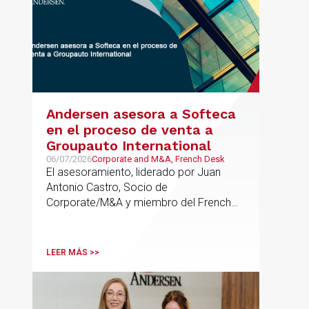
Andersen asesora a Softeca
en el proceso de venta a
Groupauto International
06/07/2026
Corporate and M&A, French Desk
El asesoramiento, liderado por Juan
Antonio Castro, Socio de
Corporate/M&A y miembro del French
Desk, impulsa el posicionamiento de
Andersen en operaciones franco-
españolas que combinan los sectores
LEER MÁS >>
tecnológico e industrial