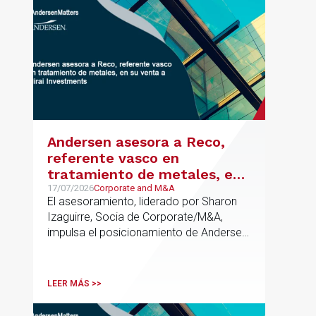
metodología propia de gestión de
riesgos de IA y se alinea con la
estrategia española de IA soberana
articulada en torno a ALIA.
Andersen asesora a Reco,
referente vasco en
tratamiento de metales, en
su venta a Mirai Investments
17/07/2026
Corporate and M&A
El asesoramiento, liderado por Sharon
Izaguirre, Socia de Corporate/M&A,
impulsa el posicionamiento de Andersen
en el ámbito industrial vasco,
acompañando a empresas familiares en
procesos estratégicos de M&A
LEER MÁS >>