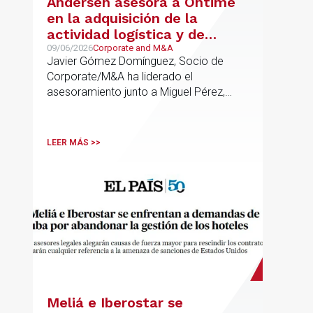
Andersen asesora a Ontime
en la adquisición de la
actividad logística y de
transporte de Campillo
09/06/2026
Corporate and M&A
Javier Gómez Domínguez, Socio de
Palmera
Corporate/M&A ha liderado el
asesoramiento junto a Miguel Pérez,
Asociado Senior del mismo
departamento.
LEER MÁS >>
Meliá e Iberostar se