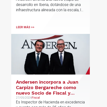
desarrollo en Iberia, dotándose de una
infraestructura alineada con la escala, la
integración y el crecimiento sostenido
del despacho.
LEER MÁS >>
Andersen incorpora a Juan
Carpizo Bergareche como
nuevo Socio de Fiscal y
responsable de la práctica
27/05/2026
Fiscal
Es Inspector de Hacienda en excedencia
ibérica de Fiscalidad Local