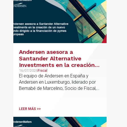
Andersen asesora a
Santander Alternative
Investments en la creación
de un nuevo fondo dirigido a
16/07/2026
Fiscal
El equipo de Andersen en España y
la financiación de pymes
Andersen en Luxemburgo, liderado por
europeas
Bernabé de Marcelino, Socio de Fiscal,
ha participado como asesor en materia
tributaria durante todo el proceso de
formación del fondo, hasta el primer
LEER MÁS >>
cierre que ha tenido lugar recientemente.