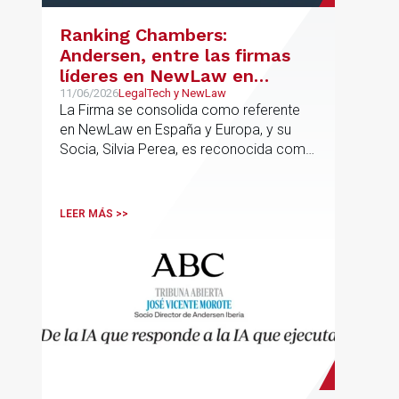
Ranking Chambers:
Andersen, entre las firmas
líderes en NewLaw en
España y Europa
11/06/2026
LegalTech y NewLaw
La Firma se consolida como referente
en NewLaw en España y Europa, y su
Socia, Silvia Perea, es reconocida como
una de las profesionales clave del
sector.
LEER MÁS >>