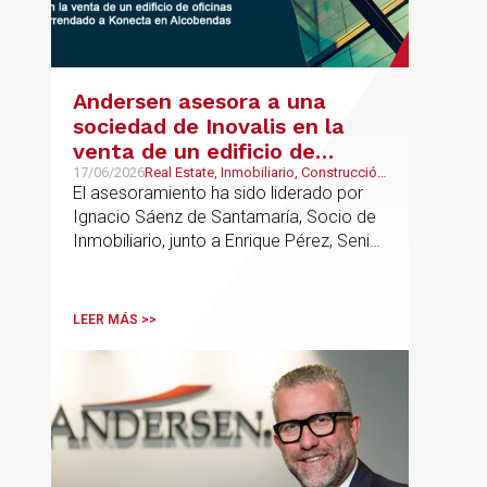
Andersen asesora a una
sociedad de Inovalis en la
venta de un edificio de
oficinas arrendado a Konecta
17/06/2026
Real Estate, Inmobiliario, Construcción
y Urbanismo
El asesoramiento ha sido liderado por
en Alcobendas
Ignacio Sáenz de Santamaría, Socio de
Inmobiliario, junto a Enrique Pérez, Senior
Associate y Eduardo Ramos, Senior
Lawyer.
LEER MÁS >>