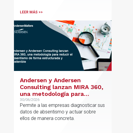
de su oficina en Bilbao y refuerza su
posicionamiento en asesoramiento
LEER MÁS >>
jurídico de alto valor añadido.
Andersen y Andersen
Consulting lanzan MIRA 360,
una metodología para
reducir el absentismo de
30/06/2026
Permite a las empresas diagnosticar sus
forma estructurada y
datos de absentismo y actuar sobre
sostenible
ellos de manera concreta.