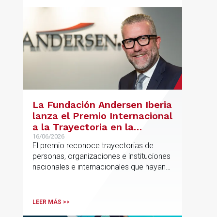
La Fundación Andersen Iberia
lanza el Premio Internacional
a la Trayectoria en la
Promoción de la Educación
16/06/2026
El premio reconoce trayectorias de
personas, organizaciones e instituciones
nacionales e internacionales que hayan
contribuido de forma decisiva y
verificable al acceso, la calidad, la
innovación o la equidad educativa
LEER MÁS >>