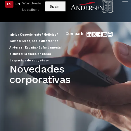
Worldwide
ES
EN
Spain
Locations:
Compartir:
Inicio
/
Conocimiento
/
Noticias
/
Jaime Olleros, socio director de
Andersen España: «Es fundamental
planificar la sucesión en los
despachos de abogados»
Novedades
corporativas