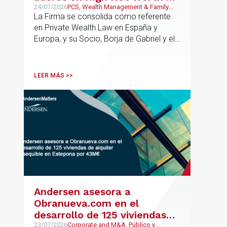
España y Europa
24/07/2026
PCS, Wealth Management & Family
Business
La Firma se consolida como referente
en Private Wealth Law en España y
Europa, y su Socio, Borja de Gabriel y el
Counsel, Jorge Martínez, son
reconocidos como uno de los
profesionales clave del sector.
LEER MÁS >>
Andersen asesora a
Obranueva.com en el
desarrollo de 125 viviendas
de alquiler asequible en
23/07/2026
Corporate and M&A, Público y