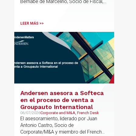
Bernabé de Marcelino, Socio de Fiscal,
ha participado como asesor en materia
tributaria durante todo el proceso de
formación del fondo, hasta el primer
LEER MÁS >>
cierre que ha tenido lugar recientemente.
Andersen asesora a Softeca
en el proceso de venta a
Groupauto International
06/07/2026
Corporate and M&A, French Desk
El asesoramiento, liderado por Juan
Antonio Castro, Socio de
Corporate/M&A y miembro del French