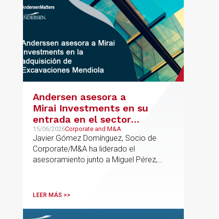
Andersen asesora a
Mirai Investments en su
entrada en el sector
medioambiental con la
15/06/2026
Corporate and M&A
Javier Gómez Domínguez, Socio de
adquisición de la
Corporate/M&A ha liderado el
vasca Excavaciones
asesoramiento junto a Miguel Pérez,
Mendiola
Asociado Senior del mismo
departamento.
LEER MÁS >>