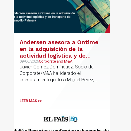
Andersen asesora a Ontime
en la adquisición de la
actividad logística y de
transporte de Campillo
09/06/2026
Corporate and M&A
Javier Gómez Domínguez, Socio de
Palmera
Corporate/M&A ha liderado el
asesoramiento junto a Miguel Pérez,
Asociado Senior del mismo
departamento.
LEER MÁS >>