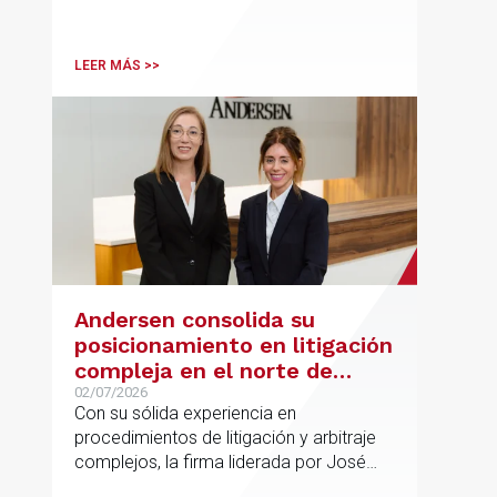
Desk, impulsa el posicionamiento de
Andersen en operaciones franco-
españolas que combinan los sectores
LEER MÁS >>
tecnológico e industrial
Andersen consolida su
posicionamiento en litigación
compleja en el norte de
España con la incorporación
02/07/2026
Con su sólida experiencia en
de Rebeca Larena
procedimientos de litigación y arbitraje
complejos, la firma liderada por José
Vicente Morote impulsa el crecimiento