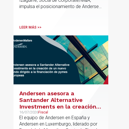
Izaguirre, Socia de Corporate/M&A,
impulsa el posicionamiento de Andersen
en el ámbito industrial vasco,
acompañando a empresas familiares en
procesos estratégicos de M&A
LEER MÁS >>
Andersen asesora a
Santander Alternative
Investments en la creación
de un nuevo fondo dirigido a
16/07/2026
Fiscal
El equipo de Andersen en España y
la financiación de pymes
Andersen en Luxemburgo, liderado por
europeas