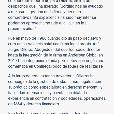
colaborador importante para Olleros, en los dos
despachos que ha liderado “Gordillo nos ha ayudado
a mejorar la gestión de la ﬁrma y ser más
competitivos. Su experiencia ha sido muy intensa
podemos aprovecharnos de ella aun en los
próximos años”.
Fue en mayo de 1986 cuando dio un paso decisivo y
creó en su Valencia natal una ﬁrma legal propia. Así
surgió Olleros Abogados, del que fue socio director
hasta la integración de la ﬁrma en Andersen Global en
2017.Una integración rápida pero necesaria según nos
comentaba en Conﬁlegal poco después de realizarse.
A lo largo de esta extensa trayectoria, Olleros ha
compaginado la gestión de estas ﬁrmas legales con
su práctica como especialista en derecho mercantil y
ﬁscalidad internacional y cuenta con dilatada
experiencia en contratación y sociedades, operaciones
de M&A y derecho ﬁnanciero.
Eso ha hecho que haya participado y dirigido