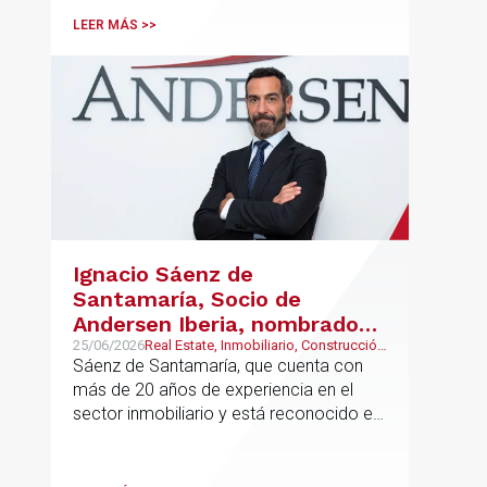
LEER MÁS >>
Ignacio Sáenz de
Santamaría, Socio de
Andersen Iberia, nombrado
director europeo de
25/06/2026
Real Estate, Inmobiliario, Construcción
y Urbanismo
Sáenz de Santamaría, que cuenta con
Inmobiliario de Andersen
más de 20 años de experiencia en el
sector inmobiliario y está reconocido en
directorios internacionales como
Chambers & Partners y Legal500,
codirigirá el EU Real Estate Industry