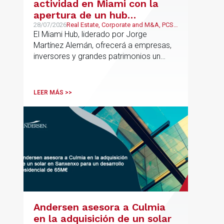
actividad en Miami con la
apertura de un hub
estratégico para reforzar el
28/07/2026
Real Estate, Corporate and M&A, PCS,
Wealth Management & Family
El Miami Hub, liderado por Jorge
asesoramiento fiscal, legal y
Business
Martínez Alemán, ofrecerá a empresas,
patrimonial conectando
inversores y grandes patrimonios un
Europa y Latinoamérica
asesoramiento jurídico y fiscal integral
para sus operaciones entre España,
Latinoamérica y otros mercados
LEER MÁS >>
internacionales.
Andersen asesora a Culmia
en la adquisición de un solar