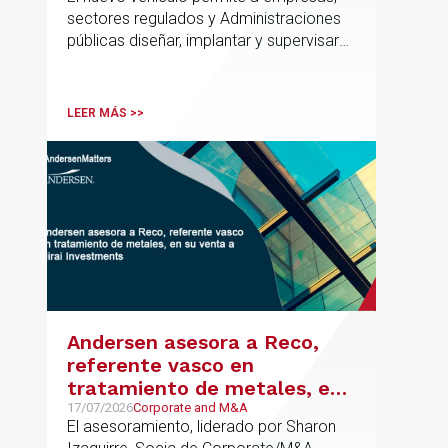
el marco regulatorio europeo
sectores regulados y Administraciones
públicas diseñar, implantar y supervisar
proyectos de inteligencia artificial con
gobernanza del dato, trazabilidad y
cumplimiento normativo desde el origen.
LEER MÁS >>
La iniciativa se apoya en una
metodología propia de gestión de
riesgos de IA y se alinea con la
estrategia española de IA soberana
articulada en torno a ALIA.
Andersen asesora a Reco,
referente vasco en
tratamiento de metales, en
su venta a Mirai Investments
17/07/2026
Corporate and M&A
El asesoramiento, liderado por Sharon