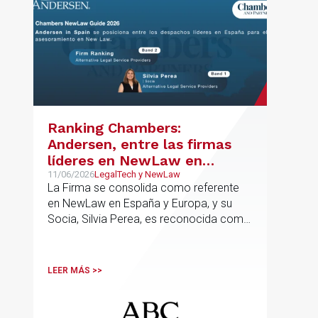
Ranking Chambers:
Andersen, entre las firmas
líderes en NewLaw en
España y Europa
11/06/2026
LegalTech y NewLaw
La Firma se consolida como referente
en NewLaw en España y Europa, y su
Socia, Silvia Perea, es reconocida como
una de las profesionales clave del
sector.
LEER MÁS >>