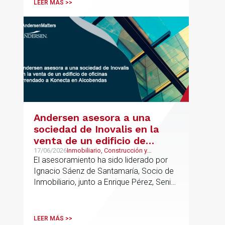
LEER MÁS >>
Group junto a Kevin Hindley, de Andersen
UK.
Andersen asesora a una
sociedad de Inovalis en la
venta de un edificio de
oficinas arrendado a Konecta
17/06/2026
Inmobiliario, Construcción y
Urbanismo, Real Estate
El asesoramiento ha sido liderado por
en Alcobendas
Ignacio Sáenz de Santamaría, Socio de
Inmobiliario, junto a Enrique Pérez, Senior
Associate y Eduardo Ramos, Senior
Lawyer.
LEER MÁS >>