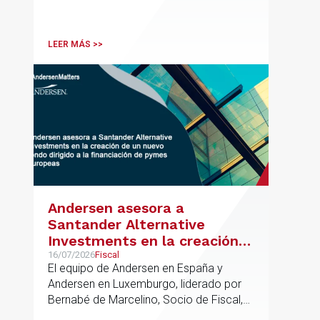
en el ámbito industrial vasco,
acompañando a empresas familiares en
procesos estratégicos de M&A
LEER MÁS >>
Andersen asesora a
Santander Alternative
Investments en la creación
de un nuevo fondo dirigido a
16/07/2026
Fiscal
El equipo de Andersen en España y
la financiación de pymes
Andersen en Luxemburgo, liderado por
europeas
Bernabé de Marcelino, Socio de Fiscal,
ha participado como asesor en materia