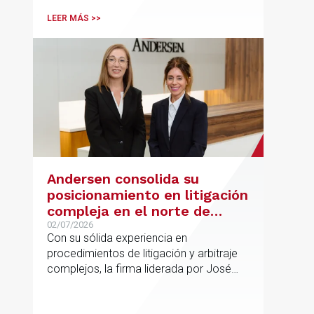
españolas que combinan los sectores
LEER MÁS >>
tecnológico e industrial
Andersen consolida su
posicionamiento en litigación
compleja en el norte de
España con la incorporación
02/07/2026
Con su sólida experiencia en
de Rebeca Larena
procedimientos de litigación y arbitraje
complejos, la firma liderada por José
Vicente Morote impulsa el crecimiento
de su oficina en Bilbao y refuerza su