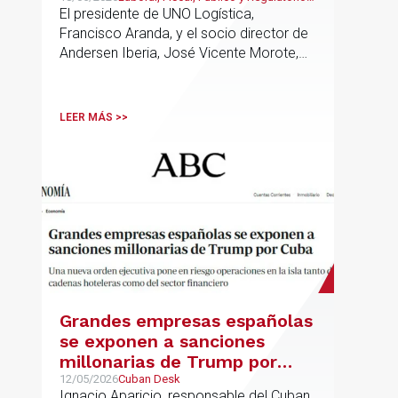
jurídico y fiscal del sector
Transporte, Movilidad & Logística
El presidente de UNO Logística,
logístico
Francisco Aranda, y el socio director de
Andersen Iberia, José Vicente Morote,
han rubricado un acuerdo de
colaboración con el que ambas
entidades trabajarán para ayudar a las
LEER MÁS >>
empresas logísticas a anticipar y
gestionar con mayor seguridad jurídica
sus principales retos regulatorios.
Grandes empresas españolas
se exponen a sanciones
millonarias de Trump por
Cuba
12/05/2026
Cuban Desk
Ignacio Aparicio, responsable del Cuban