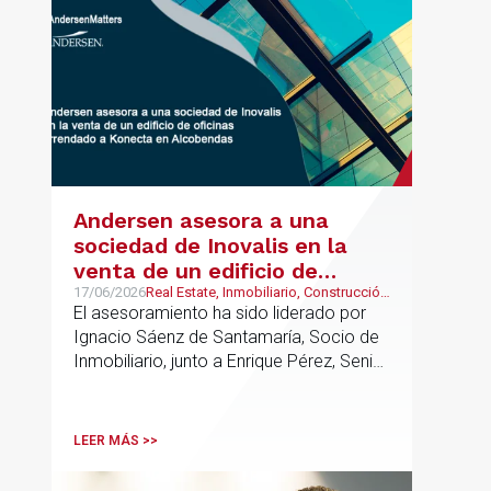
UK.
Andersen asesora a una
sociedad de Inovalis en la
venta de un edificio de
oficinas arrendado a Konecta
17/06/2026
Real Estate, Inmobiliario, Construcción
y Urbanismo
El asesoramiento ha sido liderado por
en Alcobendas
Ignacio Sáenz de Santamaría, Socio de
Inmobiliario, junto a Enrique Pérez, Senior
Associate y Eduardo Ramos, Senior
Lawyer.
LEER MÁS >>