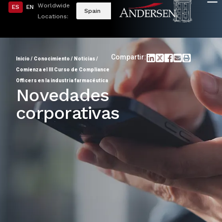
Worldwide
ES
EN
Spain
Locations:
Compartir:
Inicio
/
Conocimiento
/
Noticias
/
Comienza el III Curso de Compliance
Officers en la industria farmacéutica
Novedades
corporativas