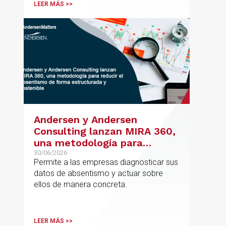
posicionamiento en asesoramiento
LEER MÁS >>
jurídico de alto valor añadido.
Andersen y Andersen
Consulting lanzan MIRA 360,
una metodología para
reducir el absentismo de
30/06/2026
Permite a las empresas diagnosticar sus
forma estructurada y
datos de absentismo y actuar sobre
sostenible
ellos de manera concreta.
LEER MÁS >>