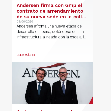
Andersen firma con Gmp el
contrato de arrendamiento
de su nueva sede en la calle
Hermosilla
01/06/2026
Andersen afronta una nueva etapa de
desarrollo en Iberia, dotándose de una
infraestructura alineada con la escala, la
integración y el crecimiento sostenido
del despacho.
LEER MÁS >>