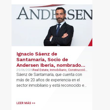
Ignacio Sáenz de
Santamaría, Socio de
Andersen Iberia, nombrado
director europeo de
25/06/2026
Real Estate, Inmobiliario, Construcción
y Urbanismo
Sáenz de Santamaría, que cuenta con
Inmobiliario de Andersen
más de 20 años de experiencia en el
sector inmobiliario y está reconocido en
directorios internacionales como
Chambers & Partners y Legal500,
codirigirá el EU Real Estate Industry
LEER MÁS >>
Group junto a Kevin Hindley, de Andersen