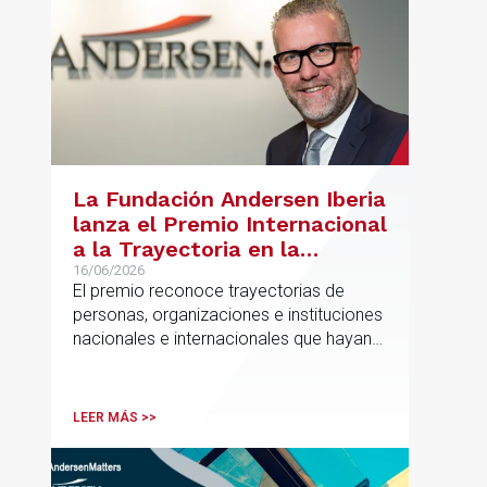
La Fundación Andersen Iberia
lanza el Premio Internacional
a la Trayectoria en la
Promoción de la Educación
16/06/2026
El premio reconoce trayectorias de
personas, organizaciones e instituciones
nacionales e internacionales que hayan
contribuido de forma decisiva y
verificable al acceso, la calidad, la
innovación o la equidad educativa
LEER MÁS >>