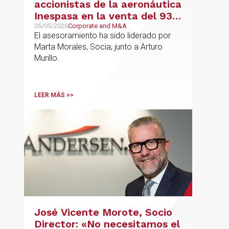
accionistas de la aeronáutica
Inespasa en la venta del 93%
del capital a un grupo de
26/05/2026
Corporate and M&A
El asesoramiento ha sido liderado por
inversores
Marta Morales, Socia; junto a Arturo
Murillo.
LEER MÁS >>
José Vicente Morote, Socio
Director: «No necesitamos el