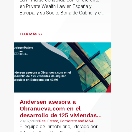
en Private Wealth Law en España y
Europa, y su Socio, Borja de Gabriel y el
Counsel, Jorge Martínez, son
reconocidos como uno de los
profesionales clave del sector.
LEER MÁS >>
Andersen asesora a
Obranueva.com en el
desarrollo de 125 viviendas
de alquiler asequible en
23/07/2026
Real Estate, Corporate and M&A,
Público y Regulatorio
El equipo de Inmobiliario, liderado por
Estepona por 43M€