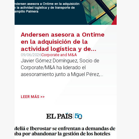
Andersen asesora a Ontime
en la adquisición de la
actividad logística y de
transporte de Campillo
09/06/2026
Corporate and M&A
Javier Gómez Domínguez, Socio de
Palmera
Corporate/M&A ha liderado el
asesoramiento junto a Miguel Pérez,
Asociado Senior del mismo
departamento.
LEER MÁS >>