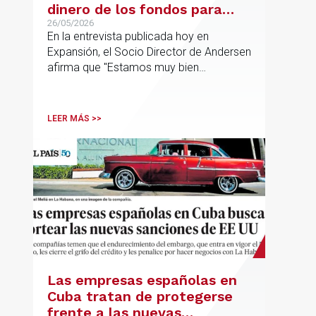
dinero de los fondos para
desarrollar nuestro
26/05/2026
En la entrevista publicada hoy en
proyecto»
Expansión, el Socio Director de Andersen
afirma que "Estamos muy bien
financieramente y por lo tanto nos gusta
la autonomía y la independencia que
tenemos y ese es el modelo que vamos
LEER MÁS >>
a seguir".
Las empresas españolas en
Cuba tratan de protegerse
frente a las nuevas