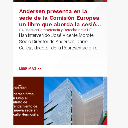
Andersen presenta en la
sede de la Comisión Europea
un libro que aborda la cesión
de soberanía y la primacía
01/06/2026
Competencia y Derecho de la UE
Han intervenido José Vicente Morote,
del Derecho de la UE en las
Socio Director de Andersen; Daniel
constituciones europeas
Calleja, director de la Representación de
la Comisión Europea en España; y
destacadas personalidades del mundo
jurídico y académico
LEER MÁS >>