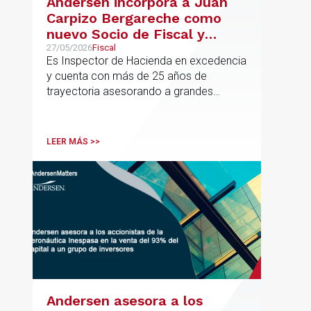
Andersen incorpora a Juan
Carpizo Bergareche como
nuevo Socio de Fiscal y
responsable de la práctica
27/05/2026
Fiscal
Es Inspector de Hacienda en excedencia
ibérica de Fiscalidad Local
y cuenta con más de 25 años de
trayectoria asesorando a grandes
compañías nacionales e internacionales,
incluyendo grupos del IBEX 35,
principalmente en los sectores
LEER MÁS >>
energético, inmobiliario y
medioambiental
Andersen asesora a los