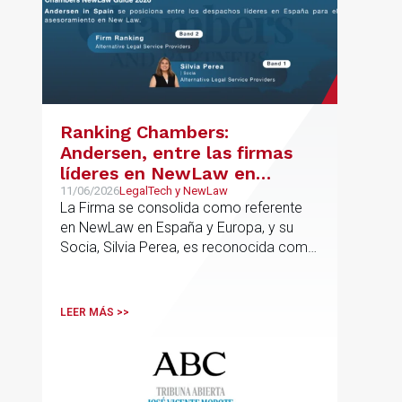
Ranking Chambers:
Andersen, entre las firmas
líderes en NewLaw en
España y Europa
11/06/2026
LegalTech y NewLaw
La Firma se consolida como referente
en NewLaw en España y Europa, y su
Socia, Silvia Perea, es reconocida como
una de las profesionales clave del
sector.
LEER MÁS >>