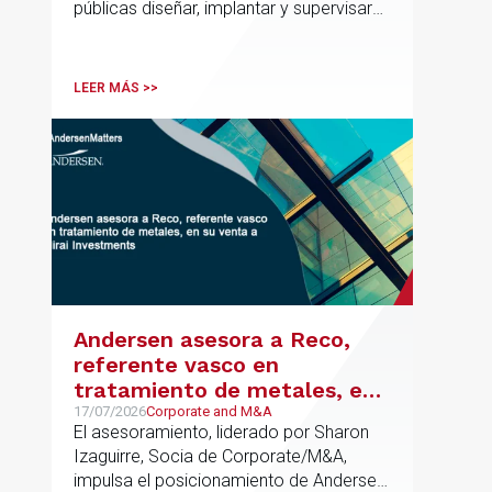
públicas diseñar, implantar y supervisar
proyectos de inteligencia artificial con
gobernanza del dato, trazabilidad y
cumplimiento normativo desde el origen.
LEER MÁS >>
La iniciativa se apoya en una
metodología propia de gestión de
riesgos de IA y se alinea con la
estrategia española de IA soberana
articulada en torno a ALIA.
Andersen asesora a Reco,
referente vasco en
tratamiento de metales, en
su venta a Mirai Investments
17/07/2026
Corporate and M&A
El asesoramiento, liderado por Sharon
Izaguirre, Socia de Corporate/M&A,
impulsa el posicionamiento de Andersen