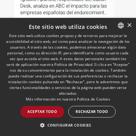
Desk, analiza en ABC el impacto para las
empresas españolas del endurecimiento
de las sanciones de EE.UU. contra Cuba.
×
Este sitio web utiliza cookies
LEER MÁS >>
Este sitio web utiliza cookies propias y de terceros para mejorar la
accesibilidad al sitio web, así como para analizar la navegación de los
SPANISH
usuarios. A través de las cookies, podemos almacenar algún dato
ENGLISH
personal, como su dirección IP, para identificarle como usuario cada
vez que acceda al sitio web. A estos datos personales también les
PORTUGUESE
será de aplicación nuestra Política de Privacidad. Si clica en “Aceptar”
nos da su consentimiento para la instalación de cookies. También
puede realizar una configuración de sus preferencias o rechazar la
instalación cookies pulsando en “Rechazar”, pero le advertimos que
ciertas funcionalidades o servicios de la página web pueden verse
afectados.
Más información en nuestra
Política de Cookies
Andersen nombra a Pablo
Gómez-Acebo como
ACEPTAR TODO
RECHAZAR TODO
codirector de Fiscal en Iberia
junto con Borja de Gabriel
29/04/2026
Fiscal
CONFIGURAR COOKIES
Ambos Socios compartirán la dirección