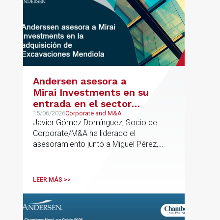
Andersen asesora a
Mirai Investments en su
entrada en el sector
medioambiental con la
15/06/2026
Corporate and M&A
Javier Gómez Domínguez, Socio de
adquisición de la
Corporate/M&A ha liderado el
vasca Excavaciones
asesoramiento junto a Miguel Pérez,
Mendiola
Asociado Senior del mismo
departamento.
LEER MÁS >>