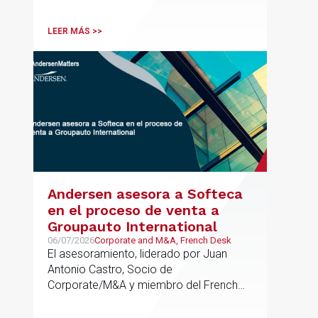
tributaria durante todo el proceso de
formación del fondo, hasta el primer
LEER MÁS >>
cierre que ha tenido lugar recientemente.
Andersen asesora a Softeca
en el proceso de venta a
Groupauto International
06/07/2026
Corporate and M&A, French Desk
El asesoramiento, liderado por Juan
Antonio Castro, Socio de
Corporate/M&A y miembro del French
Desk, impulsa el posicionamiento de
Andersen en operaciones franco-