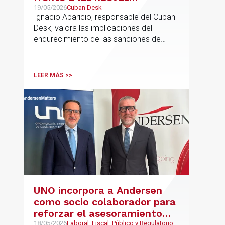
sanciones millonarias que
19/05/2026
Cuban Desk
Ignacio Aparicio, responsable del Cuban
prepara Estados Unidos
Desk, valora las implicaciones del
endurecimiento de las sanciones de
EE.UU. contra Cuba.
LEER MÁS >>
UNO incorpora a Andersen
como socio colaborador para
reforzar el asesoramiento
18/05/2026
Laboral, Fiscal, Público y Regulatorio,