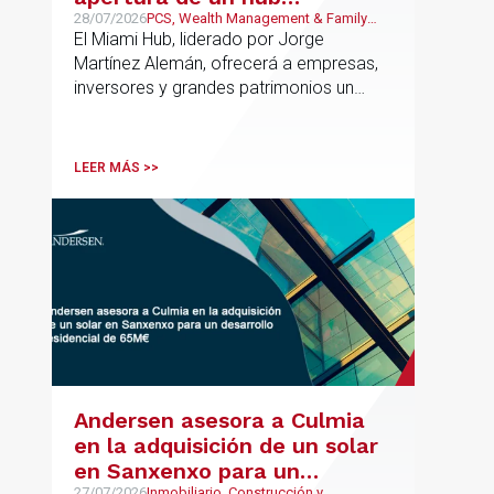
estratégico para reforzar el
28/07/2026
PCS, Wealth Management & Family
Business, Real Estate, Corporate and
El Miami Hub, liderado por Jorge
asesoramiento fiscal, legal y
M&A
Martínez Alemán, ofrecerá a empresas,
patrimonial conectando
inversores y grandes patrimonios un
Europa y Latinoamérica
asesoramiento jurídico y fiscal integral
para sus operaciones entre España,
Latinoamérica y otros mercados
LEER MÁS >>
internacionales.
Andersen asesora a Culmia
en la adquisición de un solar
en Sanxenxo para un
27/07/2026
Inmobiliario, Construcción y