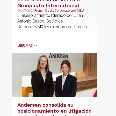
Groupauto International
06/07/2026
French Desk, Corporate and M&A
El asesoramiento, liderado por Juan
Antonio Castro, Socio de
Corporate/M&A y miembro del French
Desk, impulsa el posicionamiento de
Andersen en operaciones franco-
españolas que combinan los sectores
LEER MÁS >>
tecnológico e industrial
Andersen consolida su
posicionamiento en litigación