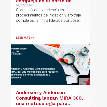
compleja en el norte de
España con la incorporación
02/07/2026
Con su sólida experiencia en
de Rebeca Larena
procedimientos de litigación y arbitraje
complejos, la firma liderada por José
Vicente Morote impulsa el crecimiento
de su oficina en Bilbao y refuerza su
posicionamiento en asesoramiento
LEER MÁS >>
jurídico de alto valor añadido.
Andersen y Andersen
Consulting lanzan MIRA 360,
una metodología para