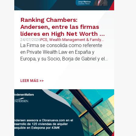
integrar el análisis jurídico, urbanístico y
contractual de los activos, anticipar
riesgos y aportar seguridad jurídica en
Ranking Chambers:
todas las fases de la operación.
Andersen, entre las firmas
líderes en High Net Worth en
España y Europa
24/07/2026
PCS, Wealth Management & Family
Business
La Firma se consolida como referente
en Private Wealth Law en España y
Europa, y su Socio, Borja de Gabriel y el
Counsel, Jorge Martínez, son
reconocidos como uno de los
profesionales clave del sector.
LEER MÁS >>