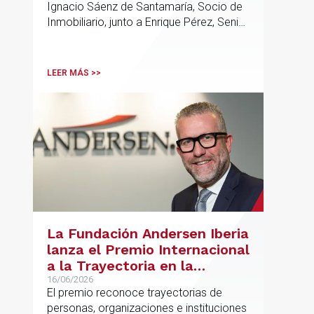
Ignacio Sáenz de Santamaría, Socio de
Inmobiliario, junto a Enrique Pérez, Senior
Associate y Eduardo Ramos, Senior
Lawyer.
LEER MÁS >>
La Fundación Andersen Iberia
lanza el Premio Internacional
a la Trayectoria en la
Promoción de la Educación
16/06/2026
El premio reconoce trayectorias de
personas, organizaciones e instituciones