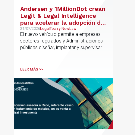
Andersen y 1MillionBot crean
Legit & Legal Intelligence
para acelerar la adopción de
IA con seguridad jurídica en
21/07/2026
LegalTech y NewLaw
El nuevo vehículo permite a empresas,
el marco regulatorio europeo
sectores regulados y Administraciones
públicas diseñar, implantar y supervisar
proyectos de inteligencia artificial con
gobernanza del dato, trazabilidad y
cumplimiento normativo desde el origen.
LEER MÁS >>
La iniciativa se apoya en una
metodología propia de gestión de
riesgos de IA y se alinea con la
estrategia española de IA soberana
articulada en torno a ALIA.