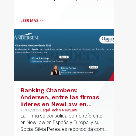
Mendiola
Asociado Senior del mismo
departamento.
LEER MÁS >>
Ranking Chambers:
Andersen, entre las firmas
líderes en NewLaw en
España y Europa
11/06/2026
LegalTech y NewLaw
La Firma se consolida como referente
en NewLaw en España y Europa, y su
Socia, Silvia Perea, es reconocida como
una de las profesionales clave del