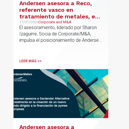
Andersen asesora a Reco,
referente vasco en
tratamiento de metales, en
su venta a Mirai Investments
17/07/2026
Corporate and M&A
El asesoramiento, liderado por Sharon
Izaguirre, Socia de Corporate/M&A,
impulsa el posicionamiento de Andersen
en el ámbito industrial vasco,
acompañando a empresas familiares en
procesos estratégicos de M&A
LEER MÁS >>
Andersen asesora a