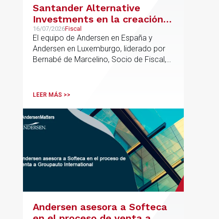
Santander Alternative
Investments en la creación
de un nuevo fondo dirigido a
16/07/2026
Fiscal
El equipo de Andersen en España y
la financiación de pymes
Andersen en Luxemburgo, liderado por
europeas
Bernabé de Marcelino, Socio de Fiscal,
ha participado como asesor en materia
tributaria durante todo el proceso de
formación del fondo, hasta el primer
LEER MÁS >>
cierre que ha tenido lugar recientemente.
Andersen asesora a Softeca
en el proceso de venta a