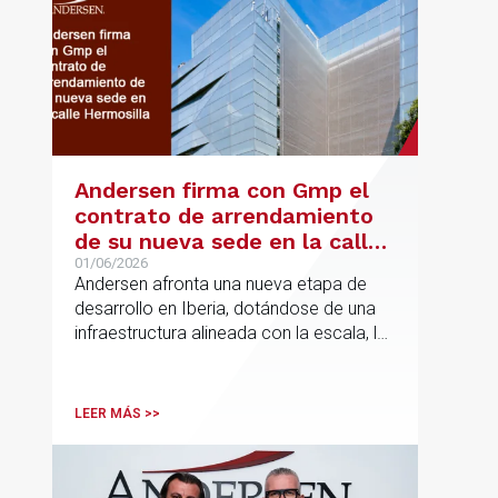
Andersen firma con Gmp el
contrato de arrendamiento
de su nueva sede en la calle
Hermosilla
01/06/2026
Andersen afronta una nueva etapa de
desarrollo en Iberia, dotándose de una
infraestructura alineada con la escala, la
integración y el crecimiento sostenido
del despacho.
LEER MÁS >>