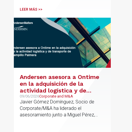
LEER MÁS >>
Andersen asesora a Ontime
en la adquisición de la
actividad logística y de
transporte de Campillo
09/06/2026
Corporate and M&A
Javier Gómez Domínguez, Socio de
Palmera
Corporate/M&A ha liderado el
asesoramiento junto a Miguel Pérez,
Asociado Senior del mismo
departamento.