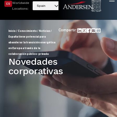
Worldwide
ES
Spain
Locations:
Compartir:
Inicio
/
Conocimiento
/
Noticias
/
España tiene potencial para
abanderar la transición energética
en Europa a través de la
colaboración público-privada
Novedades
corporativas