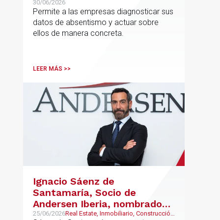
reducir el absentismo de
30/06/2026
Permite a las empresas diagnosticar sus
forma estructurada y
datos de absentismo y actuar sobre
sostenible
ellos de manera concreta.
LEER MÁS >>
Ignacio Sáenz de
Santamaría, Socio de
Andersen Iberia, nombrado
director europeo de
25/06/2026
Real Estate, Inmobiliario, Construcción