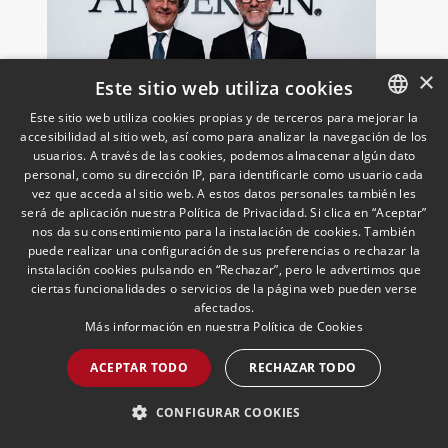
×
Este sitio web utiliza cookies
Este sitio web utiliza cookies propias y de terceros para mejorar la
accesibilidad al sitio web, así como para analizar la navegación de los
SPANISH
Andersen incorpora a Juan
usuarios. A través de las cookies, podemos almacenar algún dato
Carpizo Bergareche como
ENGLISH
personal, como su dirección IP, para identificarle como usuario cada
vez que acceda al sitio web. A estos datos personales también les
nuevo Socio de Fiscal y
PORTUGUESE
será de aplicación nuestra Política de Privacidad. Si clica en “Aceptar”
responsable de la práctica
27/05/2026
Fiscal
nos da su consentimiento para la instalación de cookies. También
Es Inspector de Hacienda en excedencia
ibérica de Fiscalidad Local
puede realizar una configuración de sus preferencias o rechazar la
y cuenta con más de 25 años de
instalación cookies pulsando en “Rechazar”, pero le advertimos que
trayectoria asesorando a grandes
ciertas funcionalidades o servicios de la página web pueden verse
compañías nacionales e internacionales,
afectados.
incluyendo grupos del IBEX 35,
Más información en nuestra
Política de Cookies
principalmente en los sectores
LEER MÁS >>
ACEPTAR TODO
RECHAZAR TODO
energético, inmobiliario y
medioambiental
CONFIGURAR COOKIES