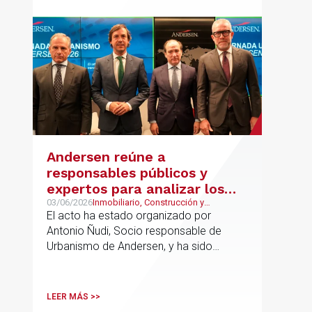
Andersen reúne a
responsables públicos y
expertos para analizar los
retos del urbanismo en
03/06/2026
Inmobiliario, Construcción y
Urbanismo, Urbanismo
El acto ha estado organizado por
España
Antonio Ñudi, Socio responsable de
Urbanismo de Andersen, y ha sido
inaugurado por Borja Carabante,
Delegado de Urbanismo, Medioambiente
y Movilidad del Ayuntamiento de Madrid
LEER MÁS >>
y José Vicente Morote, Socio Director