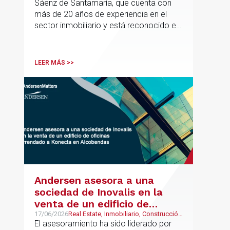
y Urbanismo
Sáenz de Santamaría, que cuenta con
Inmobiliario de Andersen
más de 20 años de experiencia en el
sector inmobiliario y está reconocido en
directorios internacionales como
Chambers & Partners y Legal500,
codirigirá el EU Real Estate Industry
LEER MÁS >>
Group junto a Kevin Hindley, de Andersen
UK.
Andersen asesora a una
sociedad de Inovalis en la
venta de un edificio de
oficinas arrendado a Konecta
17/06/2026
Real Estate, Inmobiliario, Construcción
y Urbanismo
El asesoramiento ha sido liderado por
en Alcobendas