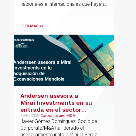
nacionales e internacionales que hayan
contribuido de forma decisiva y
verificable al acceso, la calidad, la
innovación o la equidad educativa
LEER MÁS >>
Andersen asesora a
Mirai Investments en su
entrada en el sector
medioambiental con la
15/06/2026
Corporate and M&A
Javier Gómez Domínguez, Socio de
adquisición de la
Corporate/M&A ha liderado el
vasca Excavaciones
asesoramiento junto a Miguel Pérez,