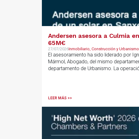
Andersen asesora a Culmia en 
65M€
27/07/2026
Inmobiliario, Construcción y Urbanismo
El asesoramiento ha sido liderado por Ign
Mármol, Abogado, del mismo departamento
departamento de Urbanismo. La operación 
que resulta clave contar con un asesoramie
anticipar riesgos y aportar seguridad jurí
LEER MÁS >>