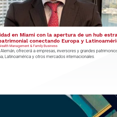
vidad en Miami con la apertura de un hub estr
y patrimonial conectando Europa y Latinoamér
 Wealth Management & Family Business
 Alemán, ofrecerá a empresas, inversores y grandes patrimonios
ña, Latinoamérica y otros mercados internacionales.