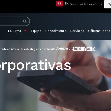
ES
EN
Worldwide Locations:
S
La Firma
Equipo
Conocimiento
Servicios
Oficinas Iberia
Compartir:
erado como sector estratégico en el ámbito
rporativas