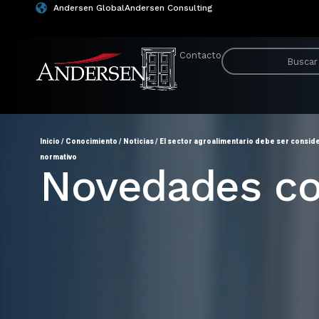
Andersen Global
Andersen Consulting
Contacto
Inicio
/
Conocimiento
/
Noticias
/
El sector agroalimentario debe ser consid
normativo
Novedades co