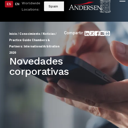
Worldwide
ES
EN
Spain
Locations:
Compartir:
Inicio
/
Conocimiento
/
Noticias
/
Practice Guide Chambers &
Partners: International Arbitration
2020
Novedades
corporativas