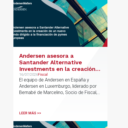
Andersen asesora a
Santander Alternative
Investments en la creación
de un nuevo fondo dirigido a
16/07/2026
Fiscal
El equipo de Andersen en España y
la financiación de pymes
Andersen en Luxemburgo, liderado por
europeas
Bernabé de Marcelino, Socio de Fiscal,
ha participado como asesor en materia
tributaria durante todo el proceso de
formación del fondo, hasta el primer
LEER MÁS >>
cierre que ha tenido lugar recientemente.