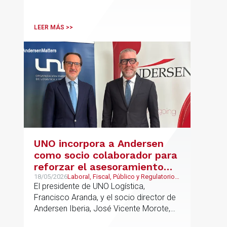
EE.UU. contra Cuba.
LEER MÁS >>
UNO incorpora a Andersen
como socio colaborador para
reforzar el asesoramiento
jurídico y fiscal del sector
18/05/2026
Laboral, Fiscal, Público y Regulatorio,
Transporte, Movilidad & Logística
El presidente de UNO Logística,
logístico
Francisco Aranda, y el socio director de
Andersen Iberia, José Vicente Morote,
han rubricado un acuerdo de