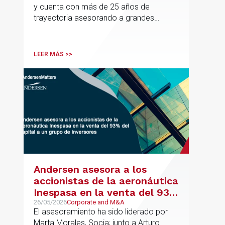
y cuenta con más de 25 años de
trayectoria asesorando a grandes
compañías nacionales e internacionales,
incluyendo grupos del IBEX 35,
principalmente en los sectores
LEER MÁS >>
energético, inmobiliario y
medioambiental
Andersen asesora a los
accionistas de la aeronáutica
Inespasa en la venta del 93%
del capital a un grupo de
26/05/2026
Corporate and M&A
El asesoramiento ha sido liderado por
inversores
Marta Morales, Socia; junto a Arturo