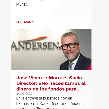
Murillo.
LEER MÁS >>
José Vicente Morote, Socio
Director: «No necesitamos el
dinero de los fondos para
desarrollar nuestro
26/05/2026
En la entrevista publicada hoy en
proyecto»
Expansión, el Socio Director de Andersen
afirma que "Estamos muy bien