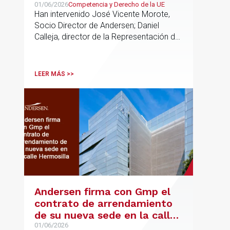
de soberanía y la primacía
01/06/2026
Competencia y Derecho de la UE
Han intervenido José Vicente Morote,
del Derecho de la UE en las
Socio Director de Andersen; Daniel
constituciones europeas
Calleja, director de la Representación de
la Comisión Europea en España; y
destacadas personalidades del mundo
jurídico y académico
LEER MÁS >>
Andersen firma con Gmp el
contrato de arrendamiento
de su nueva sede en la calle
Hermosilla
01/06/2026