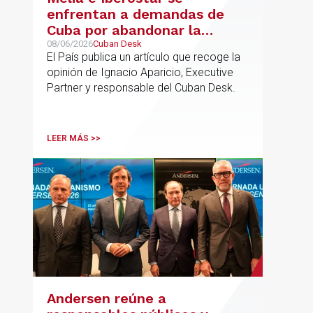
enfrentan a demandas de
Cuba por abandonar la
gestión de los hoteles
08/06/2026
Cuban Desk
El País publica un artículo que recoge la
opinión de Ignacio Aparicio, Executive
Partner y responsable del Cuban Desk.
LEER MÁS >>
Andersen reúne a