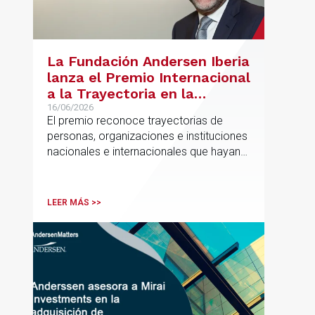
La Fundación Andersen Iberia
lanza el Premio Internacional
a la Trayectoria en la
Promoción de la Educación
16/06/2026
El premio reconoce trayectorias de
personas, organizaciones e instituciones
nacionales e internacionales que hayan
contribuido de forma decisiva y
verificable al acceso, la calidad, la
innovación o la equidad educativa
LEER MÁS >>