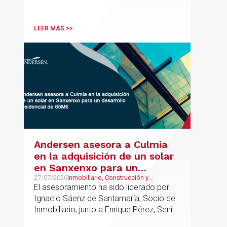
asesoramiento jurídico y fiscal integral
para sus operaciones entre España,
Latinoamérica y otros mercados
LEER MÁS >>
internacionales.
Andersen asesora a Culmia
en la adquisición de un solar
en Sanxenxo para un
desarrollo residencial de
27/07/2026
Inmobiliario, Construcción y
Urbanismo
El asesoramiento ha sido liderado por
65M€
Ignacio Sáenz de Santamaría, Socio de
Inmobiliario, junto a Enrique Pérez, Senior
Associate y Alejandro Mármol, Abogado,