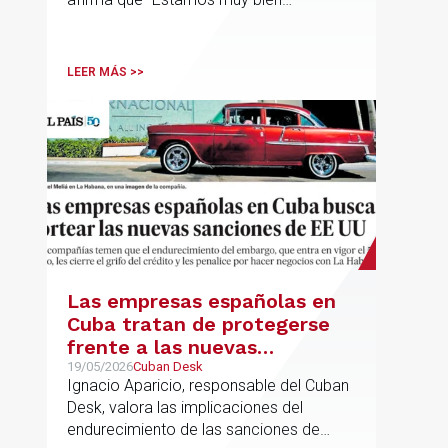
financieramente y por lo tanto nos gusta
la autonomía y la independencia que
tenemos y ese es el modelo que vamos
LEER MÁS >>
a seguir".
Las empresas españolas en
Cuba tratan de protegerse
frente a las nuevas
sanciones millonarias que
19/05/2026
Cuban Desk
Ignacio Aparicio, responsable del Cuban
prepara Estados Unidos
Desk, valora las implicaciones del
endurecimiento de las sanciones de