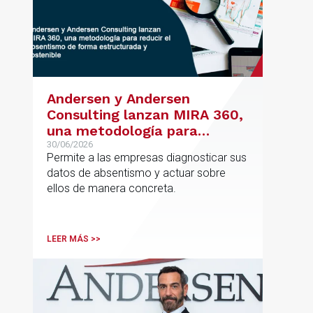
Andersen y Andersen
Consulting lanzan MIRA 360,
una metodología para
reducir el absentismo de
30/06/2026
Permite a las empresas diagnosticar sus
forma estructurada y
datos de absentismo y actuar sobre
sostenible
ellos de manera concreta.
LEER MÁS >>