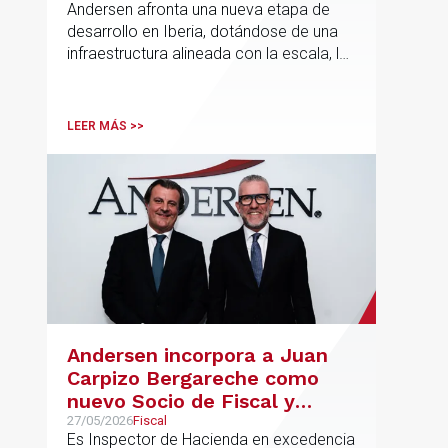
Andersen afronta una nueva etapa de
desarrollo en Iberia, dotándose de una
infraestructura alineada con la escala, la
integración y el crecimiento sostenido
del despacho.
LEER MÁS >>
Andersen incorpora a Juan
Carpizo Bergareche como
nuevo Socio de Fiscal y
responsable de la práctica
27/05/2026
Fiscal
Es Inspector de Hacienda en excedencia
ibérica de Fiscalidad Local