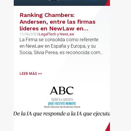
Ranking Chambers:
Andersen, entre las firmas
líderes en NewLaw en
España y Europa
11/06/2026
LegalTech y NewLaw
La Firma se consolida como referente
en NewLaw en España y Europa, y su
Socia, Silvia Perea, es reconocida como
una de las profesionales clave del
sector.
LEER MÁS >>