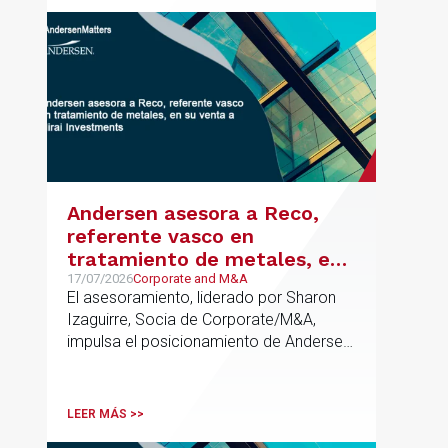
metodología propia de gestión de
riesgos de IA y se alinea con la
estrategia española de IA soberana
articulada en torno a ALIA.
Andersen asesora a Reco,
referente vasco en
tratamiento de metales, en
su venta a Mirai Investments
17/07/2026
Corporate and M&A
El asesoramiento, liderado por Sharon
Izaguirre, Socia de Corporate/M&A,
impulsa el posicionamiento de Andersen
en el ámbito industrial vasco,
acompañando a empresas familiares en
procesos estratégicos de M&A
LEER MÁS >>