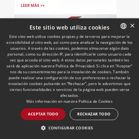
LEER MÁS >>
×
Este sitio web utiliza cookies
Este sitio web utiliza cookies propias y de terceros para mejorar la
accesibilidad al sitio web, así como para analizar la navegación de los
SPANISH
usuarios. A través de las cookies, podemos almacenar algún dato
ENGLISH
personal, como su dirección IP, para identificarle como usuario cada
vez que acceda al sitio web. A estos datos personales también les
PORTUGUESE
será de aplicación nuestra Política de Privacidad. Si clica en “Aceptar”
nos da su consentimiento para la instalación de cookies. También
Andersen nombra a Pablo
puede realizar una configuración de sus preferencias o rechazar la
Gómez-Acebo como
instalación cookies pulsando en “Rechazar”, pero le advertimos que
ciertas funcionalidades o servicios de la página web pueden verse
codirector de Fiscal en Iberia
afectados.
junto con Borja de Gabriel
29/04/2026
Fiscal
Más información en nuestra
Política de Cookies
Ambos Socios compartirán la dirección
de una práctica integrada por 108
ACEPTAR TODO
RECHAZAR TODO
profesionales en España y Portugal, de
los que 24 son Socios
CONFIGURAR COOKIES