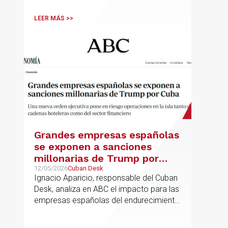
colaboración con el que ambas
entidades trabajarán para ayudar a las
LEER MÁS >>
empresas logísticas a anticipar y
gestionar con mayor seguridad jurídica
sus principales retos regulatorios.
Grandes empresas españolas
se exponen a sanciones
millonarias de Trump por
Cuba
12/05/2026
Cuban Desk
Ignacio Aparicio, responsable del Cuban
Desk, analiza en ABC el impacto para las
empresas españolas del endurecimiento
de las sanciones de EE.UU. contra Cuba.