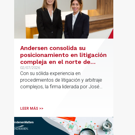
Andersen consolida su
posicionamiento en litigación
compleja en el norte de
España con la incorporación
02/07/2026
Con su sólida experiencia en
de Rebeca Larena
procedimientos de litigación y arbitraje
complejos, la firma liderada por José
Vicente Morote impulsa el crecimiento
de su oficina en Bilbao y refuerza su
posicionamiento en asesoramiento
LEER MÁS >>
jurídico de alto valor añadido.