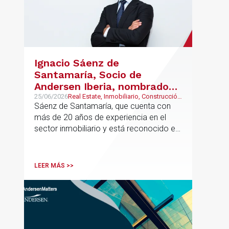
Ignacio Sáenz de
Santamaría, Socio de
Andersen Iberia, nombrado
director europeo de
25/06/2026
Real Estate, Inmobiliario, Construcción
y Urbanismo
Sáenz de Santamaría, que cuenta con
Inmobiliario de Andersen
más de 20 años de experiencia en el
sector inmobiliario y está reconocido en
directorios internacionales como
Chambers & Partners y Legal500,
codirigirá el EU Real Estate Industry
LEER MÁS >>
Group junto a Kevin Hindley, de Andersen
UK.