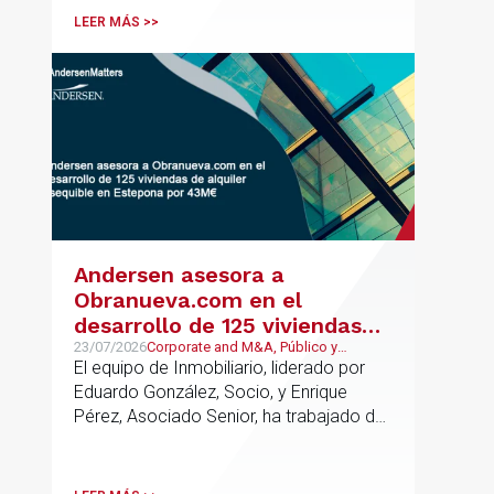
profesionales clave del sector.
LEER MÁS >>
Andersen asesora a
Obranueva.com en el
desarrollo de 125 viviendas
de alquiler asequible en
23/07/2026
Corporate and M&A, Público y
Regulatorio, Real Estate
El equipo de Inmobiliario, liderado por
Estepona por 43M€
Eduardo González, Socio, y Enrique
Pérez, Asociado Senior, ha trabajado de
forma coordinada con el equipo de
Mercantil / M&A, liderado por Antonio
Cañadas, Socio y Teresa García,