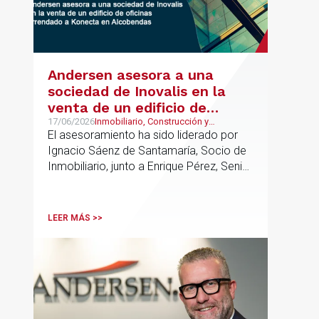
Andersen asesora a una
sociedad de Inovalis en la
venta de un edificio de
oficinas arrendado a Konecta
17/06/2026
Inmobiliario, Construcción y
Urbanismo, Real Estate
El asesoramiento ha sido liderado por
en Alcobendas
Ignacio Sáenz de Santamaría, Socio de
Inmobiliario, junto a Enrique Pérez, Senior
Associate y Eduardo Ramos, Senior
Lawyer.
LEER MÁS >>