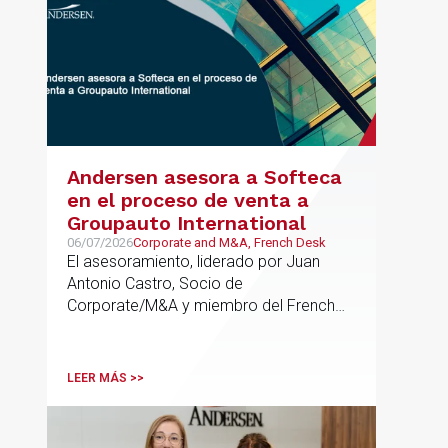
Andersen asesora a Softeca
en el proceso de venta a
Groupauto International
06/07/2026
Corporate and M&A, French Desk
El asesoramiento, liderado por Juan
Antonio Castro, Socio de
Corporate/M&A y miembro del French
Desk, impulsa el posicionamiento de
Andersen en operaciones franco-
españolas que combinan los sectores
LEER MÁS >>
tecnológico e industrial