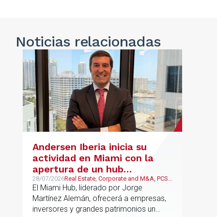
Noticias
relacionadas
Andersen Iberia inicia su
actividad en Miami con la
apertura de un hub
estratégico para reforzar el
28/07/2026
Real Estate, Corporate and M&A, PCS,
Wealth Management & Family
El Miami Hub, liderado por Jorge
asesoramiento fiscal, legal y
Business
Martínez Alemán, ofrecerá a empresas,
patrimonial conectando
inversores y grandes patrimonios un
Europa y Latinoamérica