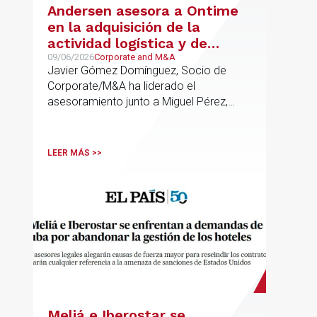
Andersen asesora a Ontime
en la adquisición de la
actividad logística y de
transporte de Campillo
09/06/2026
Corporate and M&A
Javier Gómez Domínguez, Socio de
Palmera
Corporate/M&A ha liderado el
asesoramiento junto a Miguel Pérez,
Asociado Senior del mismo
departamento.
LEER MÁS >>
Meliá e Iberostar se