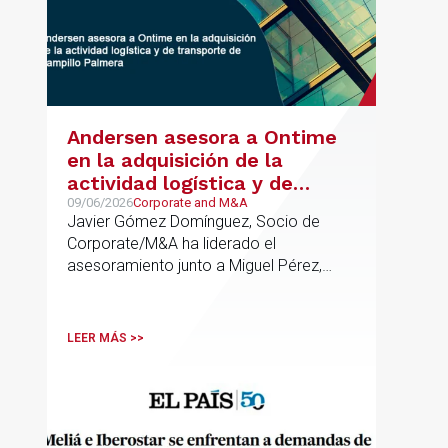
Andersen asesora a Ontime
en la adquisición de la
actividad logística y de
transporte de Campillo
09/06/2026
Corporate and M&A
Javier Gómez Domínguez, Socio de
Palmera
Corporate/M&A ha liderado el
asesoramiento junto a Miguel Pérez,
Asociado Senior del mismo
departamento.
LEER MÁS >>