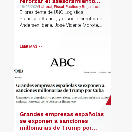
reforzar el asesoramiento
jurídico y fiscal del sector
18/05/2026
Laboral, Fiscal, Público y Regulatorio,
Transporte, Movilidad & Logística
El presidente de UNO Logística,
logístico
Francisco Aranda, y el socio director de
Andersen Iberia, José Vicente Morote,
han rubricado un acuerdo de
colaboración con el que ambas
entidades trabajarán para ayudar a las
LEER MÁS >>
empresas logísticas a anticipar y
gestionar con mayor seguridad jurídica
sus principales retos regulatorios.
Grandes empresas españolas
se exponen a sanciones
millonarias de Trump por