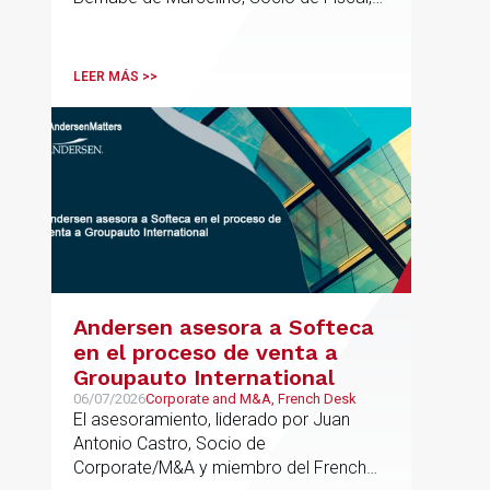
ha participado como asesor en materia
tributaria durante todo el proceso de
formación del fondo, hasta el primer
LEER MÁS >>
cierre que ha tenido lugar recientemente.
Andersen asesora a Softeca
en el proceso de venta a
Groupauto International
06/07/2026
Corporate and M&A, French Desk
El asesoramiento, liderado por Juan
Antonio Castro, Socio de
Corporate/M&A y miembro del French