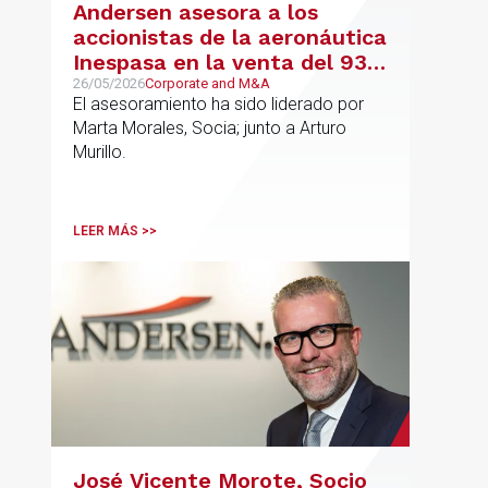
Andersen asesora a los
accionistas de la aeronáutica
Inespasa en la venta del 93%
del capital a un grupo de
26/05/2026
Corporate and M&A
El asesoramiento ha sido liderado por
inversores
Marta Morales, Socia; junto a Arturo
Murillo.
LEER MÁS >>
José Vicente Morote, Socio