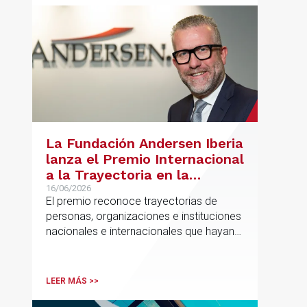
La Fundación Andersen Iberia
lanza el Premio Internacional
a la Trayectoria en la
Promoción de la Educación
16/06/2026
El premio reconoce trayectorias de
personas, organizaciones e instituciones
nacionales e internacionales que hayan
contribuido de forma decisiva y
verificable al acceso, la calidad, la
innovación o la equidad educativa
LEER MÁS >>