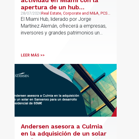
actividad en Miami con la
apertura de un hub
estratégico para reforzar el
28/07/2026
Real Estate, Corporate and M&A, PCS,
Wealth Management & Family
El Miami Hub, liderado por Jorge
asesoramiento fiscal, legal y
Business
Martínez Alemán, ofrecerá a empresas,
patrimonial conectando
inversores y grandes patrimonios un
Europa y Latinoamérica
asesoramiento jurídico y fiscal integral
para sus operaciones entre España,
Latinoamérica y otros mercados
LEER MÁS >>
internacionales.
Andersen asesora a Culmia
en la adquisición de un solar