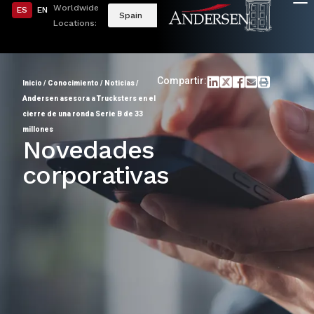
Worldwide
ES
EN
Spain
Locations:
Compartir:
Inicio
/
Conocimiento
/
Noticias
/
Andersen asesora a Trucksters en el
cierre de una ronda Serie B de 33
millones
Novedades
corporativas