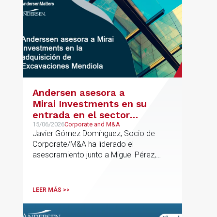
Andersen asesora a
Mirai Investments en su
entrada en el sector
medioambiental con la
15/06/2026
Corporate and M&A
Javier Gómez Domínguez, Socio de
adquisición de la
Corporate/M&A ha liderado el
vasca Excavaciones
asesoramiento junto a Miguel Pérez,
Mendiola
Asociado Senior del mismo
departamento.
LEER MÁS >>