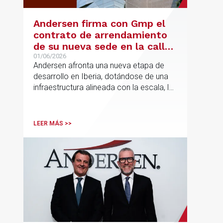
Andersen firma con Gmp el
contrato de arrendamiento
de su nueva sede en la calle
Hermosilla
01/06/2026
Andersen afronta una nueva etapa de
desarrollo en Iberia, dotándose de una
infraestructura alineada con la escala, la
integración y el crecimiento sostenido
del despacho.
LEER MÁS >>