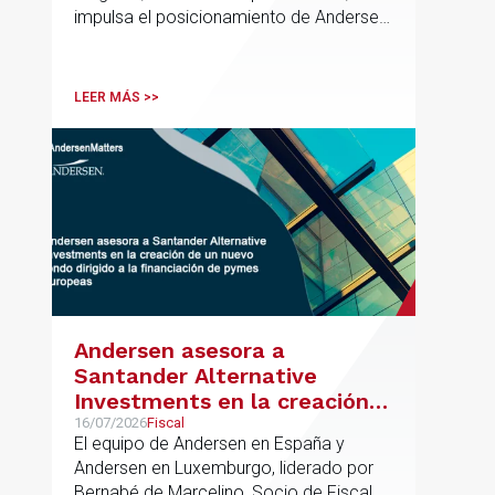
impulsa el posicionamiento de Andersen
en el ámbito industrial vasco,
acompañando a empresas familiares en
procesos estratégicos de M&A
LEER MÁS >>
Andersen asesora a
Santander Alternative
Investments en la creación
de un nuevo fondo dirigido a
16/07/2026
Fiscal
El equipo de Andersen en España y
la financiación de pymes
Andersen en Luxemburgo, liderado por
europeas
Bernabé de Marcelino, Socio de Fiscal,