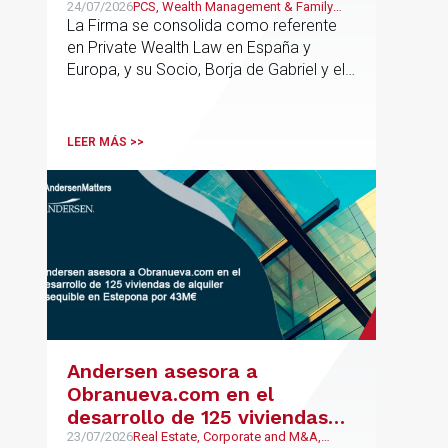
España y Europa
24/07/2026
PCS, Wealth Management & Family
Business
La Firma se consolida como referente
en Private Wealth Law en España y
Europa, y su Socio, Borja de Gabriel y el
Counsel, Jorge Martínez, son
reconocidos como uno de los
profesionales clave del sector.
LEER MÁS >>
Andersen asesora a
Obranueva.com en el
desarrollo de 125 viviendas
de alquiler asequible en
23/07/2026
Real Estate, Corporate and M&A,