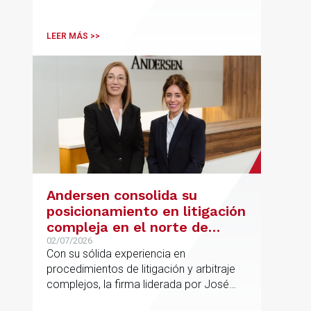
Desk, impulsa el posicionamiento de
Andersen en operaciones franco-
españolas que combinan los sectores
LEER MÁS >>
tecnológico e industrial
Andersen consolida su
posicionamiento en litigación
compleja en el norte de
España con la incorporación
02/07/2026
Con su sólida experiencia en
de Rebeca Larena
procedimientos de litigación y arbitraje
complejos, la firma liderada por José
Vicente Morote impulsa el crecimiento