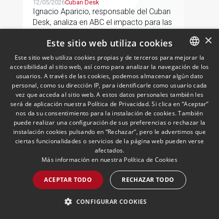
Cuba
12/05/2026
Cuban Desk
Ignacio Aparicio, responsable del Cuban
Desk, analiza en ABC el impacto para las
empresas españolas del endurecimiento
×
Este sitio web utiliza cookies
de las sanciones de EE.UU. contra Cuba.
Este sitio web utiliza cookies propias y de terceros para mejorar la
accesibilidad al sitio web, así como para analizar la navegación de los
SPANISH
LEER MÁS >>
usuarios. A través de las cookies, podemos almacenar algún dato
ENGLISH
personal, como su dirección IP, para identificarle como usuario cada
vez que acceda al sitio web. A estos datos personales también les
PORTUGUESE
será de aplicación nuestra Política de Privacidad. Si clica en “Aceptar”
nos da su consentimiento para la instalación de cookies. También
puede realizar una configuración de sus preferencias o rechazar la
instalación cookies pulsando en “Rechazar”, pero le advertimos que
ciertas funcionalidades o servicios de la página web pueden verse
afectados.
Más información en nuestra
Política de Cookies
Andersen nombra a Pablo
ACEPTAR TODO
RECHAZAR TODO
Gómez-Acebo como
codirector de Fiscal en Iberia
CONFIGURAR COOKIES
junto con Borja de Gabriel
29/04/2026
Fiscal