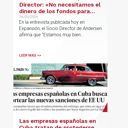
Director: «No necesitamos el
dinero de los fondos para
desarrollar nuestro
26/05/2026
En la entrevista publicada hoy en
proyecto»
Expansión, el Socio Director de Andersen
afirma que "Estamos muy bien
financieramente y por lo tanto nos gusta
la autonomía y la independencia que
tenemos y ese es el modelo que vamos
LEER MÁS >>
a seguir".
Las empresas españolas en
Cuba tratan de protegerse