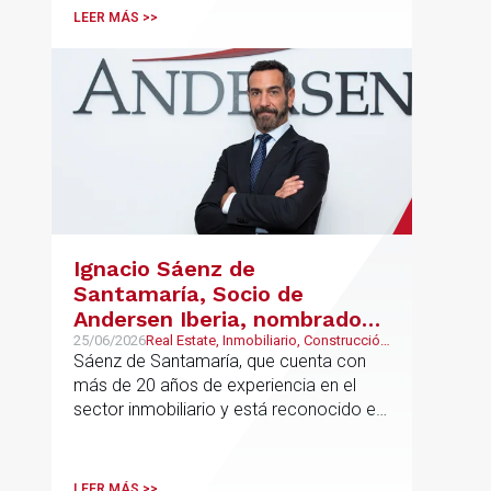
LEER MÁS >>
Ignacio Sáenz de
Santamaría, Socio de
Andersen Iberia, nombrado
director europeo de
25/06/2026
Real Estate, Inmobiliario, Construcción
y Urbanismo
Sáenz de Santamaría, que cuenta con
Inmobiliario de Andersen
más de 20 años de experiencia en el
sector inmobiliario y está reconocido en
directorios internacionales como
Chambers & Partners y Legal500,
codirigirá el EU Real Estate Industry
LEER MÁS >>