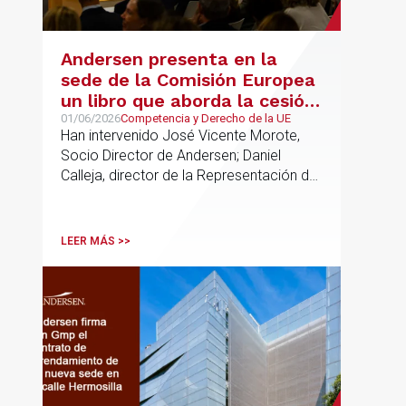
Andersen presenta en la
sede de la Comisión Europea
un libro que aborda la cesión
de soberanía y la primacía
01/06/2026
Competencia y Derecho de la UE
Han intervenido José Vicente Morote,
del Derecho de la UE en las
Socio Director de Andersen; Daniel
constituciones europeas
Calleja, director de la Representación de
la Comisión Europea en España; y
destacadas personalidades del mundo
jurídico y académico
LEER MÁS >>