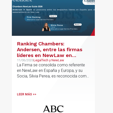
Ranking Chambers:
Andersen, entre las firmas
líderes en NewLaw en
España y Europa
11/06/2026
LegalTech y NewLaw
La Firma se consolida como referente
en NewLaw en España y Europa, y su
Socia, Silvia Perea, es reconocida como
una de las profesionales clave del
sector.
LEER MÁS >>