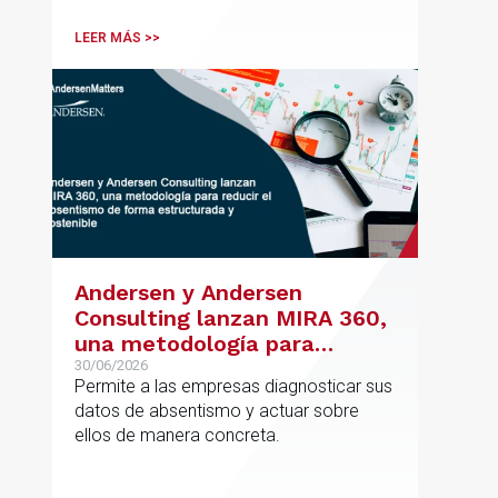
de su oficina en Bilbao y refuerza su
posicionamiento en asesoramiento
LEER MÁS >>
jurídico de alto valor añadido.
Andersen y Andersen
Consulting lanzan MIRA 360,
una metodología para
reducir el absentismo de
30/06/2026
Permite a las empresas diagnosticar sus
forma estructurada y
datos de absentismo y actuar sobre
sostenible
ellos de manera concreta.