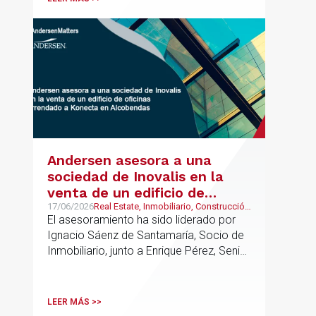
Group junto a Kevin Hindley, de Andersen
UK.
Andersen asesora a una
sociedad de Inovalis en la
venta de un edificio de
oficinas arrendado a Konecta
17/06/2026
Real Estate, Inmobiliario, Construcción
y Urbanismo
El asesoramiento ha sido liderado por
en Alcobendas
Ignacio Sáenz de Santamaría, Socio de
Inmobiliario, junto a Enrique Pérez, Senior
Associate y Eduardo Ramos, Senior
Lawyer.
LEER MÁS >>