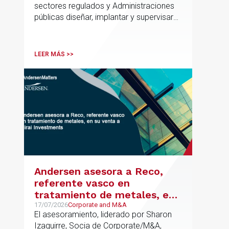
sectores regulados y Administraciones
públicas diseñar, implantar y supervisar
proyectos de inteligencia artificial con
gobernanza del dato, trazabilidad y
cumplimiento normativo desde el origen.
LEER MÁS >>
La iniciativa se apoya en una
metodología propia de gestión de
riesgos de IA y se alinea con la
estrategia española de IA soberana
articulada en torno a ALIA.
Andersen asesora a Reco,
referente vasco en
tratamiento de metales, en
su venta a Mirai Investments
17/07/2026
Corporate and M&A
El asesoramiento, liderado por Sharon
Izaguirre, Socia de Corporate/M&A,