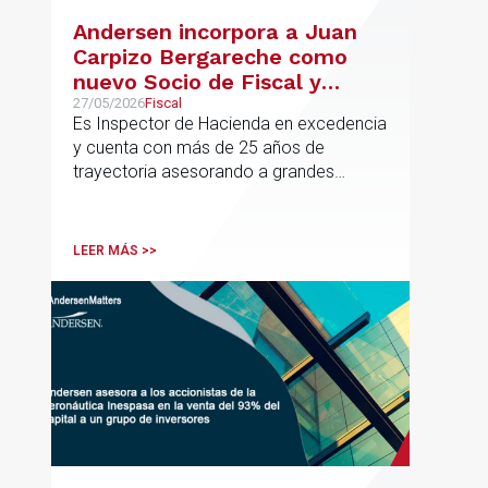
Andersen incorpora a Juan
Carpizo Bergareche como
nuevo Socio de Fiscal y
responsable de la práctica
27/05/2026
Fiscal
Es Inspector de Hacienda en excedencia
ibérica de Fiscalidad Local
y cuenta con más de 25 años de
trayectoria asesorando a grandes
compañías nacionales e internacionales,
incluyendo grupos del IBEX 35,
principalmente en los sectores
LEER MÁS >>
energético, inmobiliario y
medioambiental