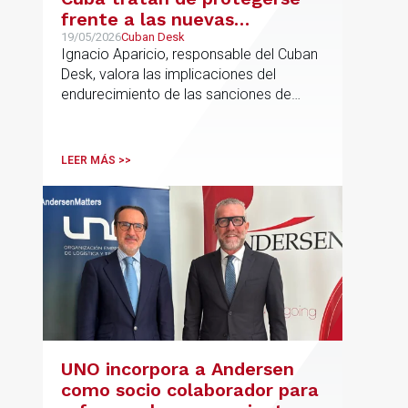
frente a las nuevas
sanciones millonarias que
19/05/2026
Cuban Desk
Ignacio Aparicio, responsable del Cuban
prepara Estados Unidos
Desk, valora las implicaciones del
endurecimiento de las sanciones de
EE.UU. contra Cuba.
LEER MÁS >>
UNO incorpora a Andersen
como socio colaborador para