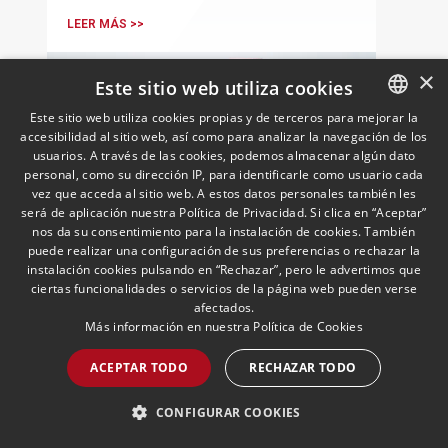
LEER MÁS >>
×
Este sitio web utiliza cookies
Este sitio web utiliza cookies propias y de terceros para mejorar la
accesibilidad al sitio web, así como para analizar la navegación de los
SPANISH
usuarios. A través de las cookies, podemos almacenar algún dato
ENGLISH
personal, como su dirección IP, para identificarle como usuario cada
vez que acceda al sitio web. A estos datos personales también les
PORTUGUESE
será de aplicación nuestra Política de Privacidad. Si clica en “Aceptar”
nos da su consentimiento para la instalación de cookies. También
Andersen nombra a Pablo
puede realizar una configuración de sus preferencias o rechazar la
instalación cookies pulsando en “Rechazar”, pero le advertimos que
Gómez-Acebo como
ciertas funcionalidades o servicios de la página web pueden verse
codirector de Fiscal en Iberia
afectados.
junto con Borja de Gabriel
29/04/2026
Fiscal
Más información en nuestra
Política de Cookies
Ambos Socios compartirán la dirección
de una práctica integrada por 108
ACEPTAR TODO
RECHAZAR TODO
profesionales en España y Portugal, de
los que 24 son Socios
CONFIGURAR COOKIES