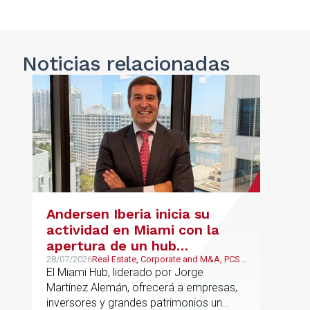
Noticias
relacionadas
Andersen Iberia inicia su
actividad en Miami con la
apertura de un hub
estratégico para reforzar el
28/07/2026
Real Estate, Corporate and M&A, PCS,
Wealth Management & Family
El Miami Hub, liderado por Jorge
asesoramiento fiscal, legal y
Business
Martínez Alemán, ofrecerá a empresas,
patrimonial conectando
inversores y grandes patrimonios un
Europa y Latinoamérica