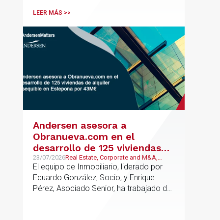
profesionales clave del sector.
LEER MÁS >>
Andersen asesora a
Obranueva.com en el
desarrollo de 125 viviendas
de alquiler asequible en
23/07/2026
Real Estate, Corporate and M&A,
Público y Regulatorio
El equipo de Inmobiliario, liderado por
Estepona por 43M€
Eduardo González, Socio, y Enrique
Pérez, Asociado Senior, ha trabajado de
forma coordinada con el equipo de
Mercantil / M&A, liderado por Antonio