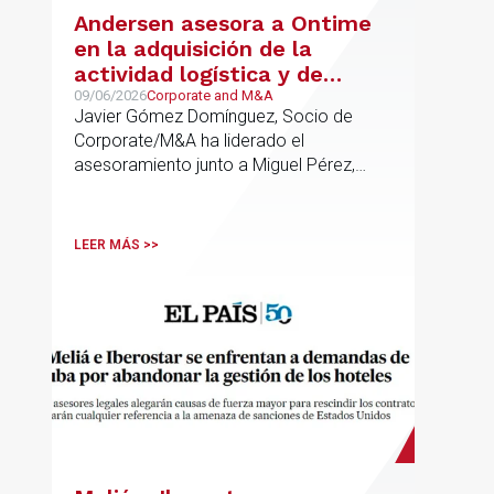
Andersen asesora a Ontime
en la adquisición de la
actividad logística y de
transporte de Campillo
09/06/2026
Corporate and M&A
Javier Gómez Domínguez, Socio de
Palmera
Corporate/M&A ha liderado el
asesoramiento junto a Miguel Pérez,
Asociado Senior del mismo
departamento.
LEER MÁS >>