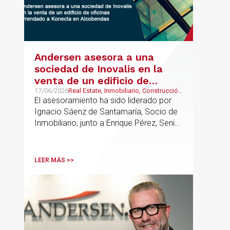
Andersen asesora a una
sociedad de Inovalis en la
venta de un edificio de
oficinas arrendado a Konecta
17/06/2026
Real Estate, Inmobiliario, Construcción
y Urbanismo
El asesoramiento ha sido liderado por
en Alcobendas
Ignacio Sáenz de Santamaría, Socio de
Inmobiliario, junto a Enrique Pérez, Senior
Associate y Eduardo Ramos, Senior
Lawyer.
LEER MÁS >>