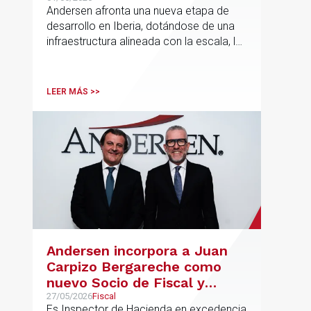
Hermosilla
Andersen afronta una nueva etapa de
desarrollo en Iberia, dotándose de una
infraestructura alineada con la escala, la
integración y el crecimiento sostenido
del despacho.
LEER MÁS >>
Andersen incorpora a Juan
Carpizo Bergareche como
nuevo Socio de Fiscal y
responsable de la práctica
27/05/2026
Fiscal
Es Inspector de Hacienda en excedencia