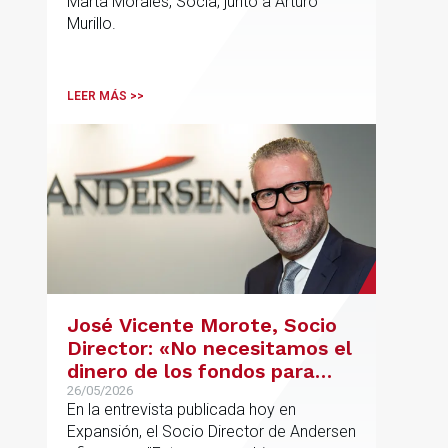
Marta Morales, Socia; junto a Arturo
Murillo.
LEER MÁS >>
José Vicente Morote, Socio
Director: «No necesitamos el
dinero de los fondos para
desarrollar nuestro
26/05/2026
En la entrevista publicada hoy en
proyecto»
Expansión, el Socio Director de Andersen