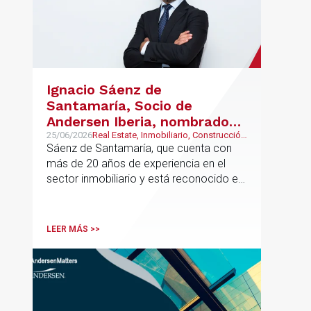
Ignacio Sáenz de
Santamaría, Socio de
Andersen Iberia, nombrado
director europeo de
25/06/2026
Real Estate, Inmobiliario, Construcción
y Urbanismo
Sáenz de Santamaría, que cuenta con
Inmobiliario de Andersen
más de 20 años de experiencia en el
sector inmobiliario y está reconocido en
directorios internacionales como
Chambers & Partners y Legal500,
codirigirá el EU Real Estate Industry
LEER MÁS >>
Group junto a Kevin Hindley, de Andersen
UK.