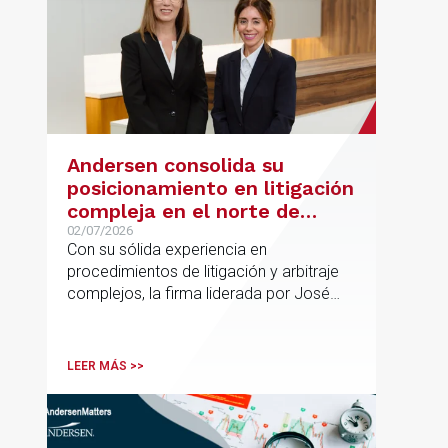
Andersen consolida su
posicionamiento en litigación
compleja en el norte de
España con la incorporación
02/07/2026
Con su sólida experiencia en
de Rebeca Larena
procedimientos de litigación y arbitraje
complejos, la firma liderada por José
Vicente Morote impulsa el crecimiento
de su oficina en Bilbao y refuerza su
posicionamiento en asesoramiento
LEER MÁS >>
jurídico de alto valor añadido.