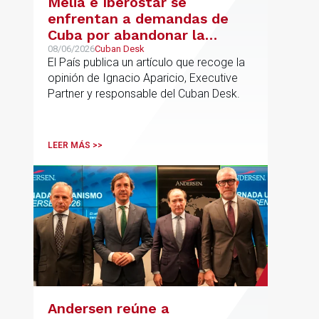
Meliá e Iberostar se
enfrentan a demandas de
Cuba por abandonar la
gestión de los hoteles
08/06/2026
Cuban Desk
El País publica un artículo que recoge la
opinión de Ignacio Aparicio, Executive
Partner y responsable del Cuban Desk.
LEER MÁS >>
Andersen reúne a