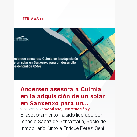
asesoramiento jurídico y fiscal integral
para sus operaciones entre España,
Latinoamérica y otros mercados
LEER MÁS >>
internacionales.
Andersen asesora a Culmia
en la adquisición de un solar
en Sanxenxo para un
desarrollo residencial de
27/07/2026
Inmobiliario, Construcción y
Urbanismo
El asesoramiento ha sido liderado por
65M€
Ignacio Sáenz de Santamaría, Socio de
Inmobiliario, junto a Enrique Pérez, Senior
Associate y Alejandro Mármol, Abogado,