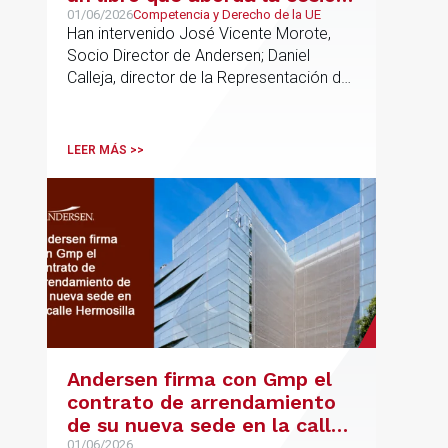
de soberanía y la primacía
01/06/2026
Competencia y Derecho de la UE
Han intervenido José Vicente Morote,
del Derecho de la UE en las
Socio Director de Andersen; Daniel
constituciones europeas
Calleja, director de la Representación de
la Comisión Europea en España; y
destacadas personalidades del mundo
jurídico y académico
LEER MÁS >>
Andersen firma con Gmp el
contrato de arrendamiento
de su nueva sede en la calle
01/06/2026