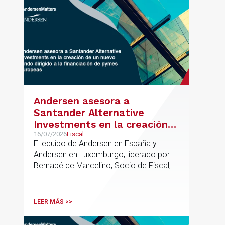
Andersen asesora a
Santander Alternative
Investments en la creación
de un nuevo fondo dirigido a
16/07/2026
Fiscal
El equipo de Andersen en España y
la financiación de pymes
Andersen en Luxemburgo, liderado por
europeas
Bernabé de Marcelino, Socio de Fiscal,
ha participado como asesor en materia
tributaria durante todo el proceso de
formación del fondo, hasta el primer
LEER MÁS >>
cierre que ha tenido lugar recientemente.