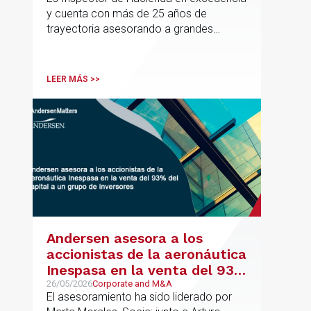
ibérica de Fiscalidad Local
y cuenta con más de 25 años de
trayectoria asesorando a grandes
compañías nacionales e internacionales,
incluyendo grupos del IBEX 35,
principalmente en los sectores
LEER MÁS >>
energético, inmobiliario y
medioambiental
Andersen asesora a los
accionistas de la aeronáutica
Inespasa en la venta del 93%
del capital a un grupo de
26/05/2026
Corporate and M&A
El asesoramiento ha sido liderado por
inversores