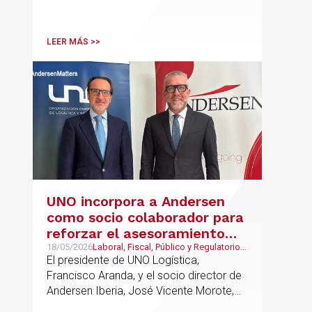
EE.UU. contra Cuba.
LEER MÁS >>
UNO incorpora a Andersen
como socio colaborador para
reforzar el asesoramiento
jurídico y fiscal del sector
18/05/2026
Laboral, Fiscal, Público y Regulatorio,
Transporte, Movilidad & Logística
El presidente de UNO Logística,
logístico
Francisco Aranda, y el socio director de
Andersen Iberia, José Vicente Morote,
han rubricado un acuerdo de