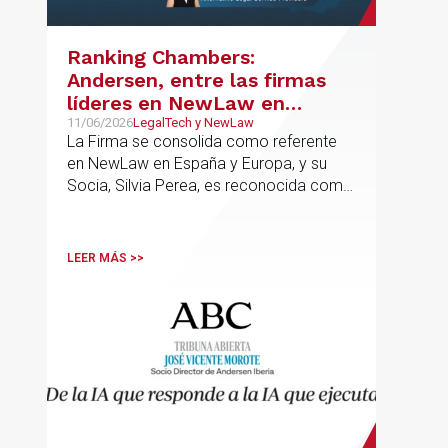
Ranking Chambers:
Andersen, entre las firmas
líderes en NewLaw en
España y Europa
11/06/2026
LegalTech y NewLaw
La Firma se consolida como referente
en NewLaw en España y Europa, y su
Socia, Silvia Perea, es reconocida como
una de las profesionales clave del
sector.
LEER MÁS >>