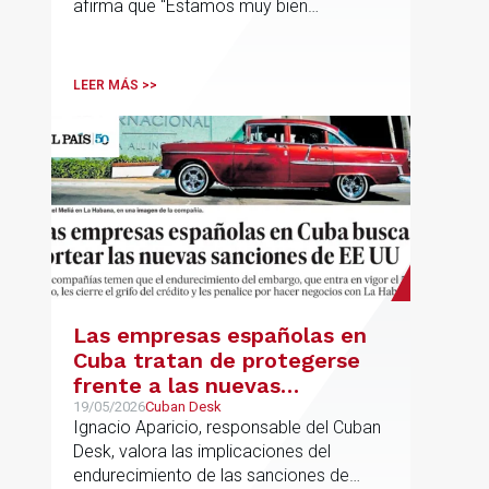
afirma que "Estamos muy bien
financieramente y por lo tanto nos gusta
la autonomía y la independencia que
tenemos y ese es el modelo que vamos
LEER MÁS >>
a seguir".
Las empresas españolas en
Cuba tratan de protegerse
frente a las nuevas
sanciones millonarias que
19/05/2026
Cuban Desk
Ignacio Aparicio, responsable del Cuban
prepara Estados Unidos
Desk, valora las implicaciones del
endurecimiento de las sanciones de