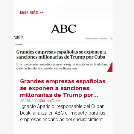
colaboración con el que ambas
entidades trabajarán para ayudar a las
LEER MÁS >>
empresas logísticas a anticipar y
gestionar con mayor seguridad jurídica
sus principales retos regulatorios.
Grandes empresas españolas
se exponen a sanciones
millonarias de Trump por
Cuba
12/05/2026
Cuban Desk
Ignacio Aparicio, responsable del Cuban
Desk, analiza en ABC el impacto para las
empresas españolas del endurecimiento
de las sanciones de EE.UU. contra Cuba.