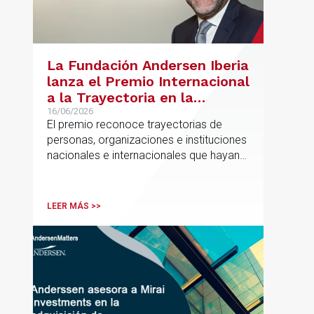
La Fundación Andersen Iberia
lanza el Premio Internacional
a la Trayectoria en la
Promoción de la Educación
16/06/2026
El premio reconoce trayectorias de
personas, organizaciones e instituciones
nacionales e internacionales que hayan
contribuido de forma decisiva y
verificable al acceso, la calidad, la
innovación o la equidad educativa
LEER MÁS >>