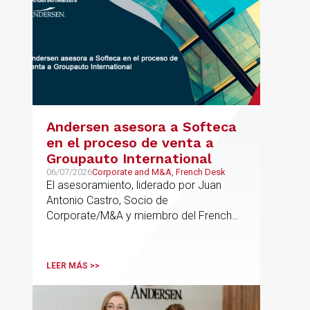
Andersen asesora a Softeca
en el proceso de venta a
Groupauto International
06/07/2026
Corporate and M&A, French Desk
El asesoramiento, liderado por Juan
Antonio Castro, Socio de
Corporate/M&A y miembro del French
Desk, impulsa el posicionamiento de
Andersen en operaciones franco-
españolas que combinan los sectores
LEER MÁS >>
tecnológico e industrial