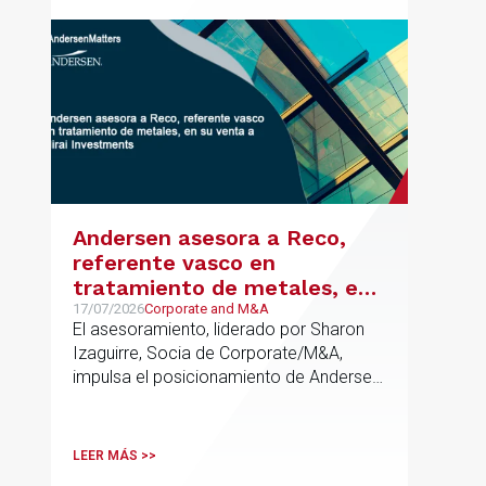
La iniciativa se apoya en una
metodología propia de gestión de
riesgos de IA y se alinea con la
estrategia española de IA soberana
articulada en torno a ALIA.
Andersen asesora a Reco,
referente vasco en
tratamiento de metales, en
su venta a Mirai Investments
17/07/2026
Corporate and M&A
El asesoramiento, liderado por Sharon
Izaguirre, Socia de Corporate/M&A,
impulsa el posicionamiento de Andersen
en el ámbito industrial vasco,
acompañando a empresas familiares en
procesos estratégicos de M&A
LEER MÁS >>