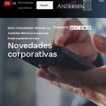
Worldwide
ES
EN
Spain
Locations:
Compartir:
Inicio
/
Conocimiento
/
Noticias
/
La
‘ley Helms-Burton’ preocupa a las
firmas españolas en Cuba
Novedades
corporativas