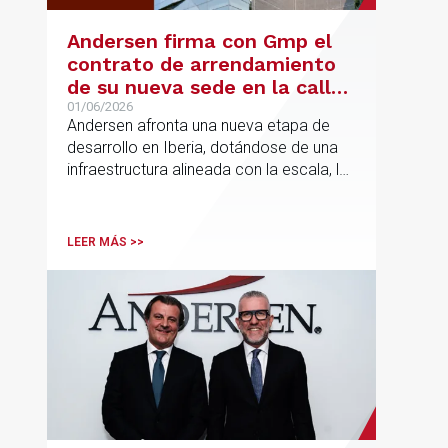
Andersen firma con Gmp el
contrato de arrendamiento
de su nueva sede en la calle
Hermosilla
01/06/2026
Andersen afronta una nueva etapa de
desarrollo en Iberia, dotándose de una
infraestructura alineada con la escala, la
integración y el crecimiento sostenido
del despacho.
LEER MÁS >>