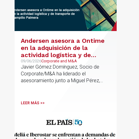
Andersen asesora a Ontime
en la adquisición de la
actividad logística y de
transporte de Campillo
09/06/2026
Corporate and M&A
Javier Gómez Domínguez, Socio de
Palmera
Corporate/M&A ha liderado el
asesoramiento junto a Miguel Pérez,
Asociado Senior del mismo
departamento.
LEER MÁS >>