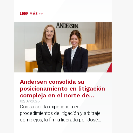
Andersen en operaciones franco-
españolas que combinan los sectores
LEER MÁS >>
tecnológico e industrial
Andersen consolida su
posicionamiento en litigación
compleja en el norte de
España con la incorporación
02/07/2026
Con su sólida experiencia en
de Rebeca Larena
procedimientos de litigación y arbitraje
complejos, la firma liderada por José
Vicente Morote impulsa el crecimiento
de su oficina en Bilbao y refuerza su