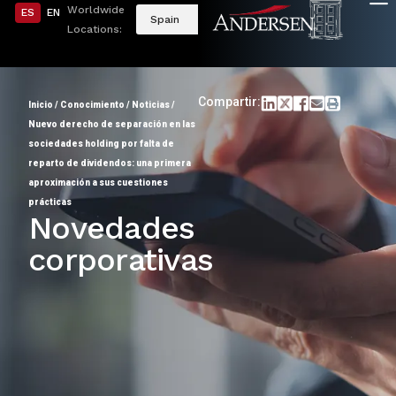
Worldwide
ES
EN
Spain
Locations:
Compartir:
Inicio
/
Conocimiento
/
Noticias
/
Nuevo derecho de separación en las
sociedades holding por falta de
reparto de dividendos: una primera
aproximación a sus cuestiones
prácticas
Novedades
corporativas