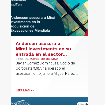
Andersen asesora a
Mirai Investments en su
entrada en el sector
medioambiental con la
15/06/2026
Corporate and M&A
Javier Gómez Domínguez, Socio de
adquisición de la
Corporate/M&A ha liderado el
vasca Excavaciones
asesoramiento junto a Miguel Pérez,
Mendiola
Asociado Senior del mismo
departamento.
LEER MÁS >>