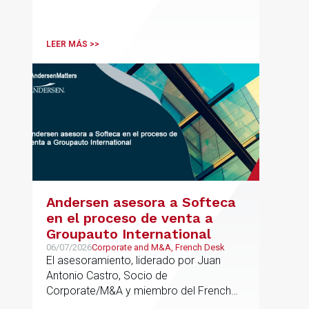
ha participado como asesor en materia
tributaria durante todo el proceso de
formación del fondo, hasta el primer
LEER MÁS >>
cierre que ha tenido lugar recientemente.
Andersen asesora a Softeca
en el proceso de venta a
Groupauto International
06/07/2026
Corporate and M&A, French Desk
El asesoramiento, liderado por Juan
Antonio Castro, Socio de
Corporate/M&A y miembro del French
Desk, impulsa el posicionamiento de