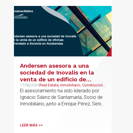
Group junto a Kevin Hindley, de Andersen
UK.
Andersen asesora a una
sociedad de Inovalis en la
venta de un edificio de
oficinas arrendado a Konecta
17/06/2026
Real Estate, Inmobiliario, Construcción
y Urbanismo
El asesoramiento ha sido liderado por
en Alcobendas
Ignacio Sáenz de Santamaría, Socio de
Inmobiliario, junto a Enrique Pérez, Senior
Associate y Eduardo Ramos, Senior
Lawyer.
LEER MÁS >>