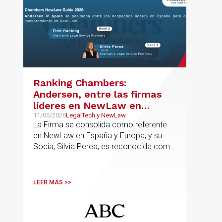
Ranking Chambers:
Andersen, entre las firmas
líderes en NewLaw en
España y Europa
11/06/2026
LegalTech y NewLaw
La Firma se consolida como referente
en NewLaw en España y Europa, y su
Socia, Silvia Perea, es reconocida como
una de las profesionales clave del
sector.
LEER MÁS >>