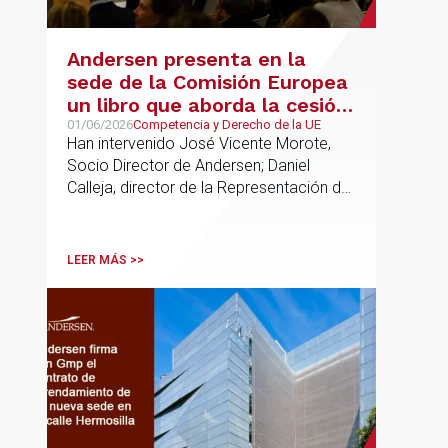
Andersen presenta en la
sede de la Comisión Europea
un libro que aborda la cesión
de soberanía y la primacía
01/06/2026
Competencia y Derecho de la UE
Han intervenido José Vicente Morote,
del Derecho de la UE en las
Socio Director de Andersen; Daniel
constituciones europeas
Calleja, director de la Representación de
la Comisión Europea en España; y
destacadas personalidades del mundo
jurídico y académico
LEER MÁS >>