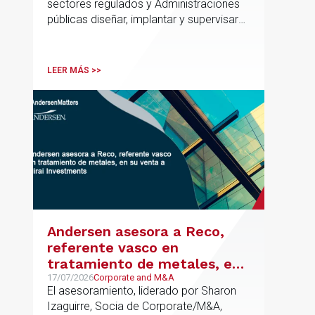
sectores regulados y Administraciones
públicas diseñar, implantar y supervisar
proyectos de inteligencia artificial con
gobernanza del dato, trazabilidad y
cumplimiento normativo desde el origen.
LEER MÁS >>
La iniciativa se apoya en una
metodología propia de gestión de
riesgos de IA y se alinea con la
estrategia española de IA soberana
articulada en torno a ALIA.
Andersen asesora a Reco,
referente vasco en
tratamiento de metales, en
su venta a Mirai Investments
17/07/2026
Corporate and M&A
El asesoramiento, liderado por Sharon
Izaguirre, Socia de Corporate/M&A,