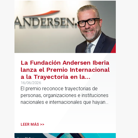
La Fundación Andersen Iberia
lanza el Premio Internacional
a la Trayectoria en la
Promoción de la Educación
16/06/2026
El premio reconoce trayectorias de
personas, organizaciones e instituciones
nacionales e internacionales que hayan
contribuido de forma decisiva y
verificable al acceso, la calidad, la
innovación o la equidad educativa
LEER MÁS >>