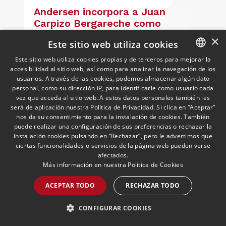
Andersen incorpora a Juan
Carpizo Bergareche como
nuevo Socio de Fiscal y
×
Este sitio web utiliza cookies
responsable de la práctica
27/05/2026
Fiscal
Es Inspector de Hacienda en excedencia
ibérica de Fiscalidad Local
Este sitio web utiliza cookies propias y de terceros para mejorar la
y cuenta con más de 25 años de
accesibilidad al sitio web, así como para analizar la navegación de los
SPANISH
trayectoria asesorando a grandes
usuarios. A través de las cookies, podemos almacenar algún dato
compañías nacionales e internacionales,
ENGLISH
personal, como su dirección IP, para identificarle como usuario cada
vez que acceda al sitio web. A estos datos personales también les
incluyendo grupos del IBEX 35,
PORTUGUESE
será de aplicación nuestra Política de Privacidad. Si clica en “Aceptar”
principalmente en los sectores
LEER MÁS >>
nos da su consentimiento para la instalación de cookies. También
energético, inmobiliario y
puede realizar una configuración de sus preferencias o rechazar la
medioambiental
instalación cookies pulsando en “Rechazar”, pero le advertimos que
ciertas funcionalidades o servicios de la página web pueden verse
afectados.
Más información en nuestra
Política de Cookies
ACEPTAR TODO
RECHAZAR TODO
CONFIGURAR COOKIES