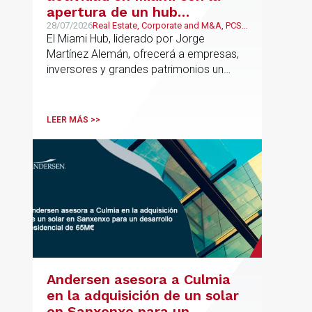
apertura de un hub
estratégico para reforzar el
28/07/2026
Real Estate, Corporate and M&A, PCS,
Wealth Management & Family
El Miami Hub, liderado por Jorge
asesoramiento fiscal, legal y
Business
Martínez Alemán, ofrecerá a empresas,
patrimonial conectando
inversores y grandes patrimonios un
Europa y Latinoamérica
asesoramiento jurídico y fiscal integral
para sus operaciones entre España,
Latinoamérica y otros mercados
LEER MÁS >>
internacionales.
Andersen asesora a Culmia
en la adquisición de un solar
en Sanxenxo para un