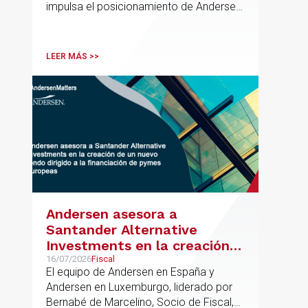
impulsa el posicionamiento de Andersen
en el ámbito industrial vasco,
acompañando a empresas familiares en
procesos estratégicos de M&A
LEER MÁS >>
Andersen asesora a
Santander Alternative
Investments en la creación
de un nuevo fondo dirigido a
16/07/2026
Fiscal
El equipo de Andersen en España y
la financiación de pymes
Andersen en Luxemburgo, liderado por
europeas
Bernabé de Marcelino, Socio de Fiscal,