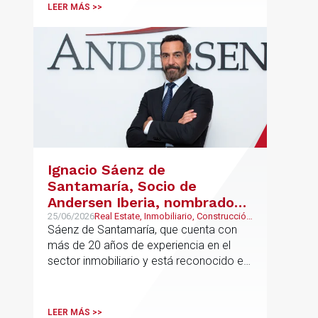
LEER MÁS >>
Ignacio Sáenz de
Santamaría, Socio de
Andersen Iberia, nombrado
director europeo de
25/06/2026
Real Estate, Inmobiliario, Construcción
y Urbanismo
Sáenz de Santamaría, que cuenta con
Inmobiliario de Andersen
más de 20 años de experiencia en el
sector inmobiliario y está reconocido en
directorios internacionales como
Chambers & Partners y Legal500,
codirigirá el EU Real Estate Industry
LEER MÁS >>