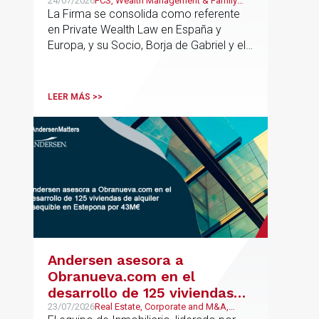
España y Europa
24/07/2026
PCS, Wealth Management & Family
Business
La Firma se consolida como referente
en Private Wealth Law en España y
Europa, y su Socio, Borja de Gabriel y el
Counsel, Jorge Martínez, son
reconocidos como uno de los
profesionales clave del sector.
LEER MÁS >>
Andersen asesora a
Obranueva.com en el
desarrollo de 125 viviendas
de alquiler asequible en
23/07/2026
Real Estate, Corporate and M&A,
Público y Regulatorio