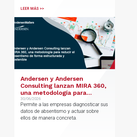
posicionamiento en asesoramiento
LEER MÁS >>
jurídico de alto valor añadido.
Andersen y Andersen
Consulting lanzan MIRA 360,
una metodología para
reducir el absentismo de
30/06/2026
Permite a las empresas diagnosticar sus
forma estructurada y
datos de absentismo y actuar sobre
sostenible
ellos de manera concreta.