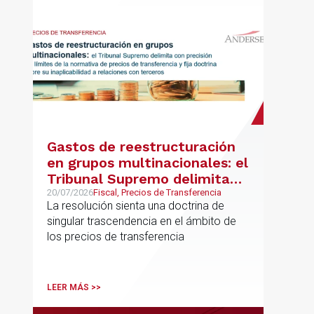
metodología propia de gestión de
riesgos de IA y se alinea con la
estrategia española de IA soberana
articulada en torno a ALIA.
Gastos de reestructuración
en grupos multinacionales: el
Tribunal Supremo delimita
con precisión los límites de la
20/07/2026
Fiscal, Precios de Transferencia
La resolución sienta una doctrina de
normativa de precios de
singular trascendencia en el ámbito de
transferencia y fija doctrina
los precios de transferencia
sobre su inaplicabilidad a
relaciones con terceros
LEER MÁS >>