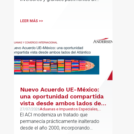
Europa y Latinoamérica
asesoramiento jurídico y fiscal integral
para sus operaciones entre España,
Latinoamérica y otros mercados
LEER MÁS >>
internacionales.
Nuevo Acuerdo UE-México:
una oportunidad compartida
vista desde ambos lados del
Atlántico
27/07/2026
Aduanas e Impuestos Especiales,
Mexican Desk
El ACI moderniza un tratado que
permanecía prácticamente inalterado
desde el año 2000, incorporando