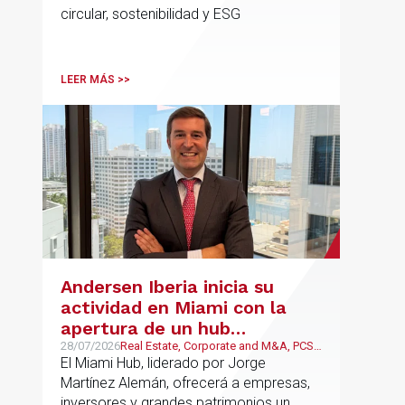
circular, sostenibilidad y ESG
LEER MÁS >>
Andersen Iberia inicia su
actividad en Miami con la
apertura de un hub
estratégico para reforzar el
28/07/2026
Real Estate, Corporate and M&A, PCS,
Wealth Management & Family
El Miami Hub, liderado por Jorge
asesoramiento fiscal, legal y
Business
Martínez Alemán, ofrecerá a empresas,
patrimonial conectando
inversores y grandes patrimonios un