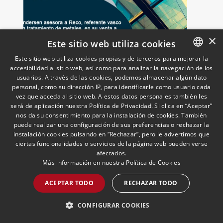
×
Este sitio web utiliza cookies
Este sitio web utiliza cookies propias y de terceros para mejorar la
accesibilidad al sitio web, así como para analizar la navegación de los
SPANISH
Andersen asesora a Reco,
usuarios. A través de las cookies, podemos almacenar algún dato
ENGLISH
personal, como su dirección IP, para identificarle como usuario cada
referente vasco en
vez que acceda al sitio web. A estos datos personales también les
tratamiento de metales, en
PORTUGUESE
será de aplicación nuestra Política de Privacidad. Si clica en “Aceptar”
su venta a Mirai Investments
17/07/2026
Corporate and M&A
nos da su consentimiento para la instalación de cookies. También
El asesoramiento, liderado por Sharon
puede realizar una configuración de sus preferencias o rechazar la
Izaguirre, Socia de Corporate/M&A,
instalación cookies pulsando en “Rechazar”, pero le advertimos que
impulsa el posicionamiento de Andersen
ciertas funcionalidades o servicios de la página web pueden verse
en el ámbito industrial vasco,
afectados.
Más información en nuestra
Política de Cookies
acompañando a empresas familiares en
procesos estratégicos de M&A
LEER MÁS >>
ACEPTAR TODO
RECHAZAR TODO
CONFIGURAR COOKIES