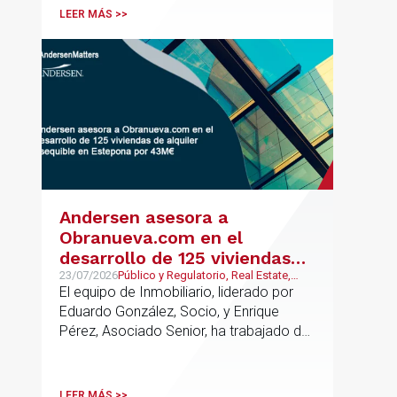
profesionales clave del sector.
LEER MÁS >>
Andersen asesora a
Obranueva.com en el
desarrollo de 125 viviendas
de alquiler asequible en
23/07/2026
Público y Regulatorio, Real Estate,
Corporate and M&A
El equipo de Inmobiliario, liderado por
Estepona por 43M€
Eduardo González, Socio, y Enrique
Pérez, Asociado Senior, ha trabajado de
forma coordinada con el equipo de
Mercantil / M&A, liderado por Antonio
Cañadas, Socio y Teresa García,
LEER MÁS >>