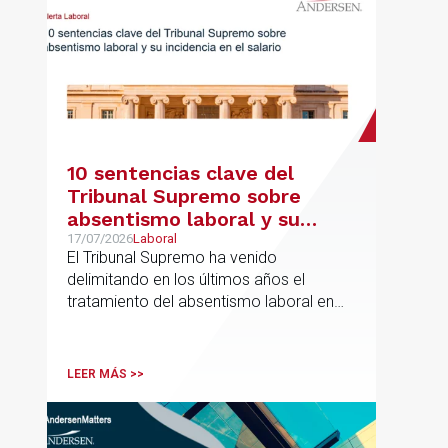
10 sentencias clave del
Tribunal Supremo sobre
absentismo laboral y su
incidencia en el salario
17/07/2026
Laboral
El Tribunal Supremo ha venido
delimitando en los últimos años el
tratamiento del absentismo laboral en
materia salarial, especialmente cuando
las ausencias inciden sobre primas de
asistencia, complementos de
LEER MÁS >>
puntualidad, incentivos y sistemas de
retribución variable