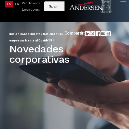
Worldwide
ES
EN
Spain
Locations:
Compartir:
Inicio
/
Conocimiento
/
Noticias
/
Las
empresas frente al Covid-19 II
Novedades
corporativas