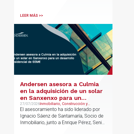
disciplinas hoy indispensables para el
comercio internacional
LEER MÁS >>
Andersen asesora a Culmia
en la adquisición de un solar
en Sanxenxo para un
desarrollo residencial de
27/07/2026
Inmobiliario, Construcción y
Urbanismo
El asesoramiento ha sido liderado por
65M€
Ignacio Sáenz de Santamaría, Socio de
Inmobiliario, junto a Enrique Pérez, Senior
Associate y Alejandro Mármol, Abogado,