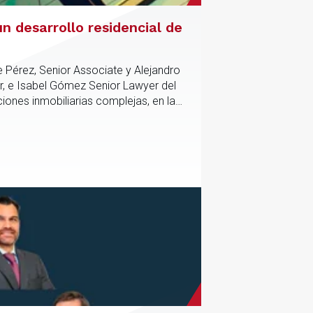
n desarrollo residencial de
e Pérez, Senior Associate y Alejandro
r, e Isabel Gómez Senior Lawyer del
iones inmobiliarias complejas, en las
tico y contractual de los activos,