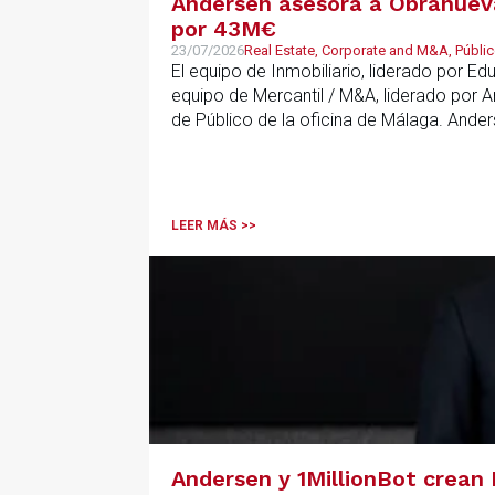
Andersen asesora a Obranueva.
por 43M€
23/07/2026
Real Estate, Corporate and M&A, Públic
El equipo de Inmobiliario, liderado por E
equipo de Mercantil / M&A, liderado por 
de Público de la oficina de Málaga. Ande
que ha combinado la constitución del vehí
LEER MÁS >>
Andersen y 1MillionBot crean 