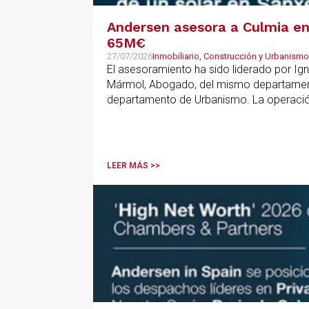
Andersen asesora a Culmia en 
65M€
27/07/2026
Inmobiliario, Construcción y Urbanismo
El asesoramiento ha sido liderado por Ign
Mármol, Abogado, del mismo departamento
departamento de Urbanismo. La operación 
que resulta clave contar con un asesoramie
anticipar riesgos y aportar seguridad jurí
LEER MÁS >>