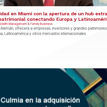
vidad en Miami con la apertura de un hub estr
y patrimonial conectando Europa y Latinoamér
 Wealth Management & Family Business
 Alemán, ofrecerá a empresas, inversores y grandes patrimonios
ña, Latinoamérica y otros mercados internacionales.