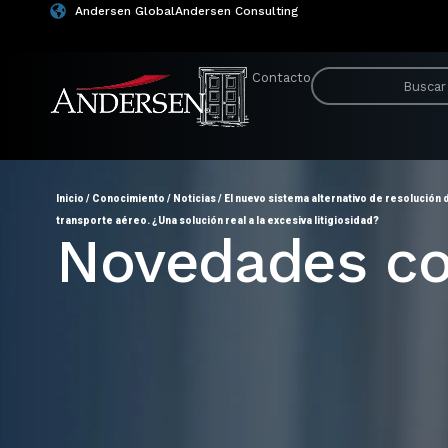
Andersen Global
Andersen Consulting
Contacto
Inicio
/
Conocimiento
/
Noticias
/
El nuevo sistema alternativo de resolución 
transporte aéreo. ¿Una solución real a la excesiva litigiosidad?
Novedades co