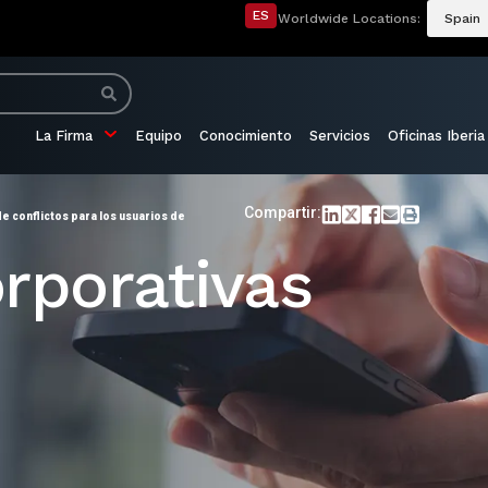
ES
Worldwide Locations:
Spain
La Firma
Equipo
Conocimiento
Servicios
Oficinas Iberia
Compartir:
de conflictos para los usuarios de
rporativas