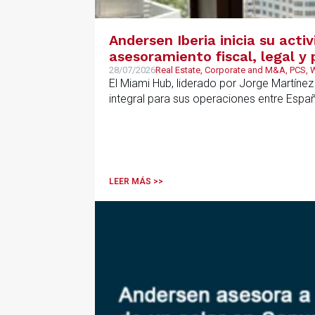
Andersen Iberia inicia su acti
asesoramiento fiscal, legal 
28/07/2026
Real Estate, Corporate and M&A, PCS,
El Miami Hub, liderado por Jorge Martínez
integral para sus operaciones entre Espa
LEER MÁS >>