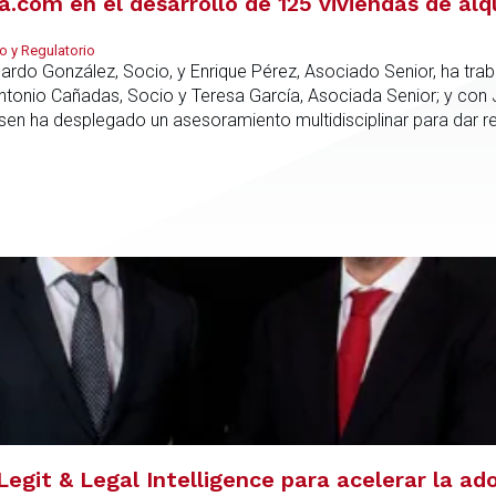
com en el desarrollo de 125 viviendas de alq
o y Regulatorio
duardo González, Socio, y Enrique Pérez, Asociado Senior, ha tr
Antonio Cañadas, Socio y Teresa García, Asociada Senior; y con
rsen ha desplegado un asesoramiento multidisciplinar para dar 
culo promotor, la compra del suelo y la estructuración de la fin
Legit & Legal Intelligence para acelerar la ad