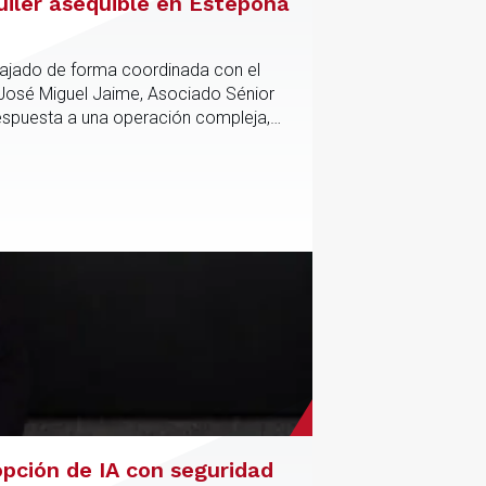
uiler asequible en Estepona
abajado de forma coordinada con el
 José Miguel Jaime, Asociado Sénior
respuesta a una operación compleja,
anciación del proyecto.
opción de IA con seguridad