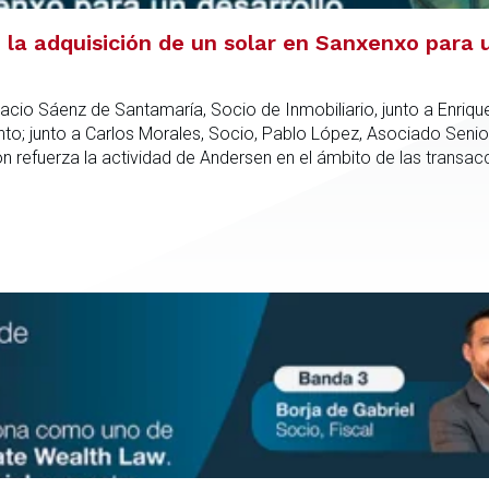
la adquisición de un solar en Sanxenxo para u
acio Sáenz de Santamaría, Socio de Inmobiliario, junto a Enriqu
; junto a Carlos Morales, Socio, Pablo López, Asociado Senio
refuerza la actividad de Andersen en el ámbito de las transacc
nto especializado capaz de integrar el análisis jurídico, urbanís
dica en todas las fases de la operación.