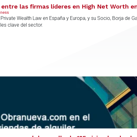
entre las firmas líderes en High Net Worth e
iness
rivate Wealth Law en España y Europa, y su Socio, Borja de Gab
es clave del sector.