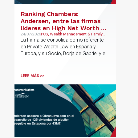
contractual de los activos, anticipar
riesgos y aportar seguridad jurídica en
Ranking Chambers:
todas las fases de la operación.
Andersen, entre las firmas
líderes en High Net Worth en
España y Europa
24/07/2026
PCS, Wealth Management & Family
Business
La Firma se consolida como referente
en Private Wealth Law en España y
Europa, y su Socio, Borja de Gabriel y el
Counsel, Jorge Martínez, son
reconocidos como uno de los
profesionales clave del sector.
LEER MÁS >>