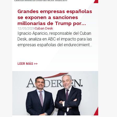
Grandes empresas españolas
se exponen a sanciones
millonarias de Trump por
Cuba
12/05/2026
Cuban Desk
Ignacio Aparicio, responsable del Cuban
Desk, analiza en ABC el impacto para las
empresas españolas del endurecimiento
de las sanciones de EE.UU. contra Cuba.
LEER MÁS >>