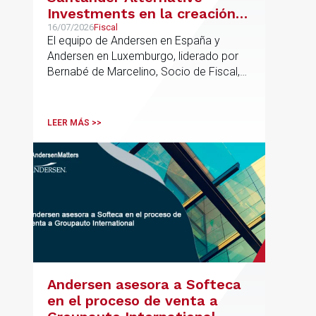
Investments en la creación
de un nuevo fondo dirigido a
16/07/2026
Fiscal
El equipo de Andersen en España y
la financiación de pymes
Andersen en Luxemburgo, liderado por
europeas
Bernabé de Marcelino, Socio de Fiscal,
ha participado como asesor en materia
tributaria durante todo el proceso de
formación del fondo, hasta el primer
LEER MÁS >>
cierre que ha tenido lugar recientemente.
Andersen asesora a Softeca
en el proceso de venta a