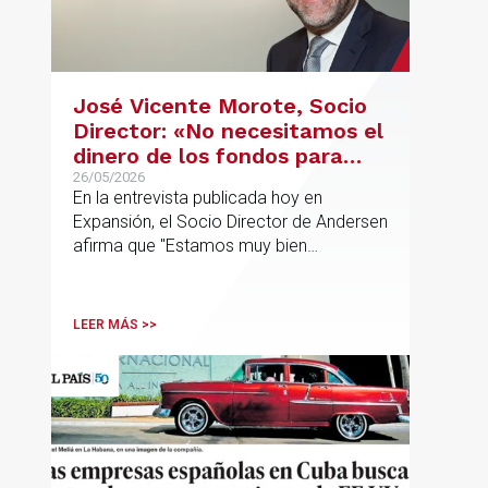
José Vicente Morote, Socio
Director: «No necesitamos el
dinero de los fondos para
desarrollar nuestro
26/05/2026
En la entrevista publicada hoy en
proyecto»
Expansión, el Socio Director de Andersen
afirma que "Estamos muy bien
financieramente y por lo tanto nos gusta
la autonomía y la independencia que
tenemos y ese es el modelo que vamos
LEER MÁS >>
a seguir".