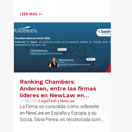
departamento.
LEER MÁS >>
Ranking Chambers:
Andersen, entre las firmas
líderes en NewLaw en
España y Europa
11/06/2026
LegalTech y NewLaw
La Firma se consolida como referente
en NewLaw en España y Europa, y su
Socia, Silvia Perea, es reconocida como
una de las profesionales clave del