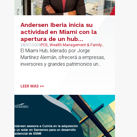
Andersen Iberia inicia su
actividad en Miami con la
apertura de un hub
estratégico para reforzar el
28/07/2026
PCS, Wealth Management & Family
Business, Real Estate, Corporate and
El Miami Hub, liderado por Jorge
asesoramiento fiscal, legal y
M&A
Martínez Alemán, ofrecerá a empresas,
patrimonial conectando
inversores y grandes patrimonios un
Europa y Latinoamérica
asesoramiento jurídico y fiscal integral
para sus operaciones entre España,
Latinoamérica y otros mercados
LEER MÁS >>
internacionales.