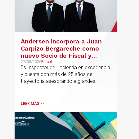
Andersen incorpora a Juan
Carpizo Bergareche como
nuevo Socio de Fiscal y
responsable de la práctica
27/05/2026
Fiscal
Es Inspector de Hacienda en excedencia
ibérica de Fiscalidad Local
y cuenta con más de 25 años de
trayectoria asesorando a grandes
compañías nacionales e internacionales,
incluyendo grupos del IBEX 35,
principalmente en los sectores
LEER MÁS >>
energético, inmobiliario y
medioambiental