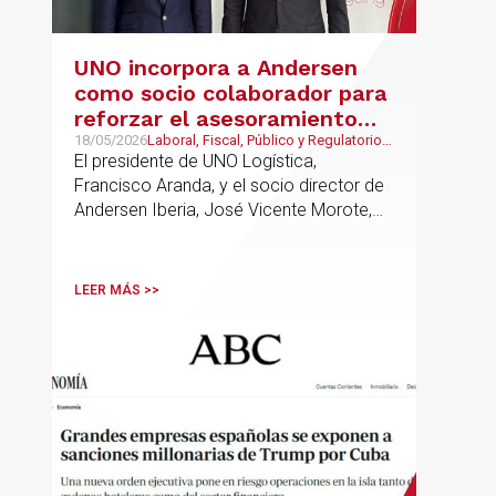
UNO incorpora a Andersen
como socio colaborador para
reforzar el asesoramiento
jurídico y fiscal del sector
18/05/2026
Laboral, Fiscal, Público y Regulatorio,
Transporte, Movilidad & Logística
El presidente de UNO Logística,
logístico
Francisco Aranda, y el socio director de
Andersen Iberia, José Vicente Morote,
han rubricado un acuerdo de
colaboración con el que ambas
entidades trabajarán para ayudar a las
LEER MÁS >>
empresas logísticas a anticipar y
gestionar con mayor seguridad jurídica
sus principales retos regulatorios.