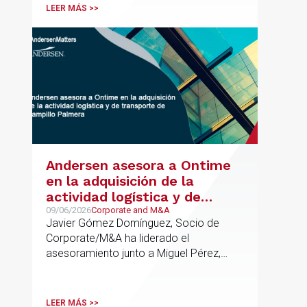
LEER MÁS >>
Andersen asesora a Ontime
en la adquisición de la
actividad logística y de
transporte de Campillo
09/06/2026
Corporate and M&A
Javier Gómez Domínguez, Socio de
Palmera
Corporate/M&A ha liderado el
asesoramiento junto a Miguel Pérez,
Asociado Senior del mismo
departamento.
LEER MÁS >>