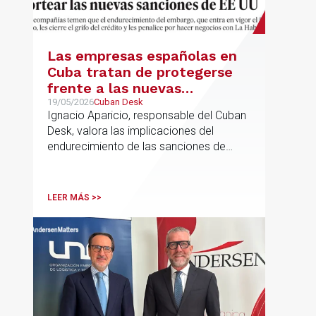
Las empresas españolas en
Cuba tratan de protegerse
frente a las nuevas
sanciones millonarias que
19/05/2026
Cuban Desk
Ignacio Aparicio, responsable del Cuban
prepara Estados Unidos
Desk, valora las implicaciones del
endurecimiento de las sanciones de
EE.UU. contra Cuba.
LEER MÁS >>