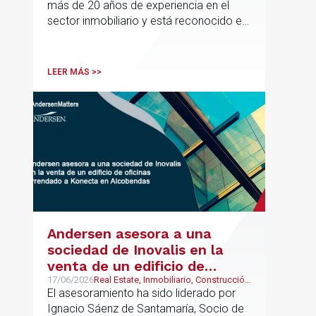
más de 20 años de experiencia en el
sector inmobiliario y está reconocido en
directorios internacionales como
Chambers & Partners y Legal500,
codirigirá el EU Real Estate Industry
LEER MÁS >>
Group junto a Kevin Hindley, de Andersen
UK.
Andersen asesora a una
sociedad de Inovalis en la
venta de un edificio de
oficinas arrendado a Konecta
17/06/2026
Real Estate, Inmobiliario, Construcción
y Urbanismo
El asesoramiento ha sido liderado por
en Alcobendas
Ignacio Sáenz de Santamaría, Socio de