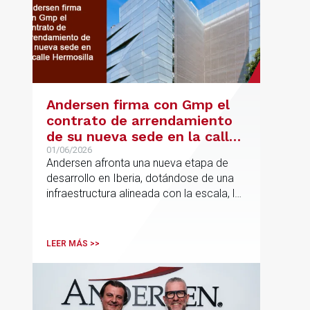
Andersen firma con Gmp el
contrato de arrendamiento
de su nueva sede en la calle
Hermosilla
01/06/2026
Andersen afronta una nueva etapa de
desarrollo en Iberia, dotándose de una
infraestructura alineada con la escala, la
integración y el crecimiento sostenido
del despacho.
LEER MÁS >>