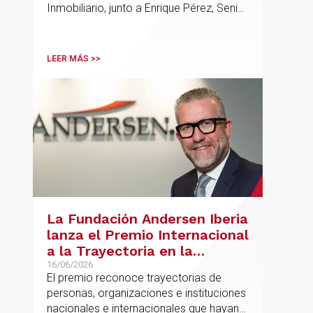
Inmobiliario, junto a Enrique Pérez, Senior
Associate y Eduardo Ramos, Senior
Lawyer.
LEER MÁS >>
La Fundación Andersen Iberia
lanza el Premio Internacional
a la Trayectoria en la
Promoción de la Educación
16/06/2026
El premio reconoce trayectorias de
personas, organizaciones e instituciones
nacionales e internacionales que hayan