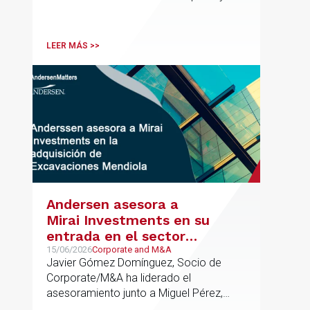
contribuido de forma decisiva y
verificable al acceso, la calidad, la
innovación o la equidad educativa
LEER MÁS >>
Andersen asesora a
Mirai Investments en su
entrada en el sector
medioambiental con la
15/06/2026
Corporate and M&A
Javier Gómez Domínguez, Socio de
adquisición de la
Corporate/M&A ha liderado el
vasca Excavaciones
asesoramiento junto a Miguel Pérez,
Mendiola
Asociado Senior del mismo