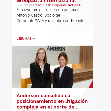
Groupauto International
06/07/2026
French Desk, Corporate and M&A
El asesoramiento, liderado por Juan
Antonio Castro, Socio de
Corporate/M&A y miembro del French
Desk, impulsa el posicionamiento de
Andersen en operaciones franco-
españolas que combinan los sectores
LEER MÁS >>
tecnológico e industrial
Andersen consolida su
posicionamiento en litigación
compleja en el norte de