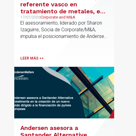
referente vasco en
tratamiento de metales, en
su venta a Mirai Investments
17/07/2026
Corporate and M&A
El asesoramiento, liderado por Sharon
Izaguirre, Socia de Corporate/M&A,
impulsa el posicionamiento de Andersen
en el ámbito industrial vasco,
acompañando a empresas familiares en
procesos estratégicos de M&A
LEER MÁS >>
Andersen asesora a
Santander Alternative