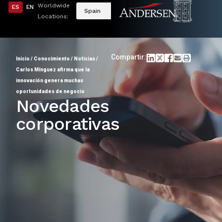
Worldwide
ES
EN
Spain
Locations:
Compartir:
Inicio
/
Conocimiento
/
Noticias
/
Carlos Mínguez afirma que la
innovación genera muchas
oportunidades de negocio
Novedades
corporativas