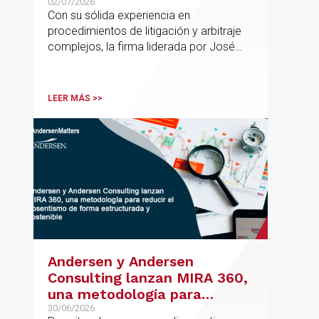
España con la incorporación
02/07/2026
Con su sólida experiencia en
de Rebeca Larena
procedimientos de litigación y arbitraje
complejos, la firma liderada por José
Vicente Morote impulsa el crecimiento
de su oficina en Bilbao y refuerza su
posicionamiento en asesoramiento
LEER MÁS >>
jurídico de alto valor añadido.
Andersen y Andersen
Consulting lanzan MIRA 360,
una metodología para
reducir el absentismo de
30/06/2026