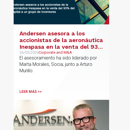
Andersen asesora a los
accionistas de la aeronáutica
Inespasa en la venta del 93%
del capital a un grupo de
26/05/2026
Corporate and M&A
El asesoramiento ha sido liderado por
inversores
Marta Morales, Socia; junto a Arturo
Murillo.
LEER MÁS >>