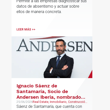
Permite a las empresas diagnosticar sus
forma estructurada y
datos de absentismo y actuar sobre
sostenible
ellos de manera concreta.
LEER MÁS >>
Ignacio Sáenz de
Santamaría, Socio de
Andersen Iberia, nombrado
director europeo de
25/06/2026
Real Estate, Inmobiliario, Construcción
y Urbanismo
Sáenz de Santamaría, que cuenta con
Inmobiliario de Andersen