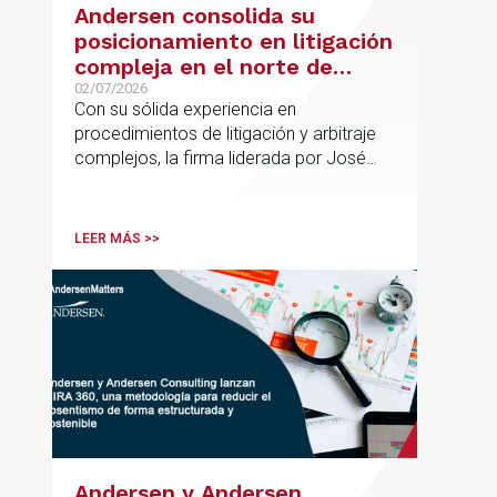
Andersen consolida su
posicionamiento en litigación
compleja en el norte de
España con la incorporación
02/07/2026
Con su sólida experiencia en
de Rebeca Larena
procedimientos de litigación y arbitraje
complejos, la firma liderada por José
Vicente Morote impulsa el crecimiento
de su oficina en Bilbao y refuerza su
posicionamiento en asesoramiento
LEER MÁS >>
jurídico de alto valor añadido.
Andersen y Andersen