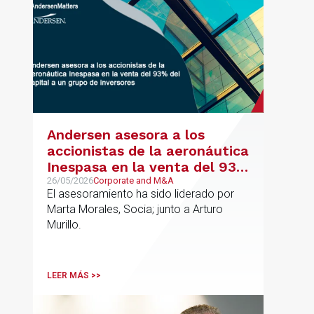
medioambiental
Andersen asesora a los
accionistas de la aeronáutica
Inespasa en la venta del 93%
del capital a un grupo de
26/05/2026
Corporate and M&A
El asesoramiento ha sido liderado por
inversores
Marta Morales, Socia; junto a Arturo
Murillo.
LEER MÁS >>