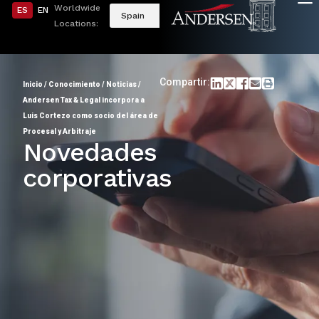
Worldwide
ES
EN
Spain
Locations:
Compartir:
Inicio
/
Conocimiento
/
Noticias
/
Andersen Tax & Legal incorpora a
Luis Cortezo como socio del área de
Procesal y Arbitraje
Novedades
corporativas