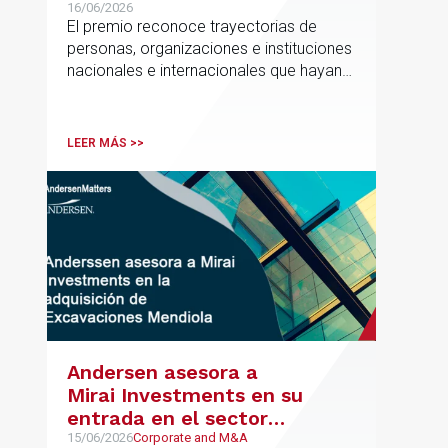
Promoción de la Educación
16/06/2026
El premio reconoce trayectorias de
personas, organizaciones e instituciones
nacionales e internacionales que hayan
contribuido de forma decisiva y
verificable al acceso, la calidad, la
innovación o la equidad educativa
LEER MÁS >>
Andersen asesora a
Mirai Investments en su
entrada en el sector
medioambiental con la
15/06/2026
Corporate and M&A