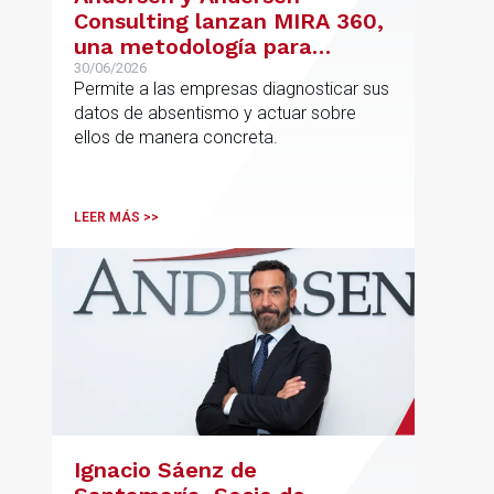
Consulting lanzan MIRA 360,
una metodología para
reducir el absentismo de
30/06/2026
Permite a las empresas diagnosticar sus
forma estructurada y
datos de absentismo y actuar sobre
sostenible
ellos de manera concreta.
LEER MÁS >>
Ignacio Sáenz de