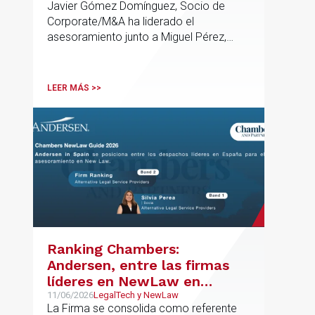
Javier Gómez Domínguez, Socio de
adquisición de la
Corporate/M&A ha liderado el
vasca Excavaciones
asesoramiento junto a Miguel Pérez,
Mendiola
Asociado Senior del mismo
departamento.
LEER MÁS >>
Ranking Chambers:
Andersen, entre las firmas
líderes en NewLaw en
España y Europa
11/06/2026
LegalTech y NewLaw
La Firma se consolida como referente