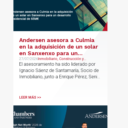
Andersen asesora a Culmia
en la adquisición de un solar
en Sanxenxo para un
desarrollo residencial de
27/07/2026
Inmobiliario, Construcción y
Urbanismo
El asesoramiento ha sido liderado por
65M€
Ignacio Sáenz de Santamaría, Socio de
Inmobiliario, junto a Enrique Pérez, Senior
Associate y Alejandro Mármol, Abogado,
del mismo departamento; junto a Carlos
Morales, Socio, Pablo López, Asociado
LEER MÁS >>
Senior, e Isabel Gómez Senior Lawyer
del departamento de Urbanismo. La
operación refuerza la actividad de
Andersen en el ámbito de las
transacciones inmobiliarias complejas,