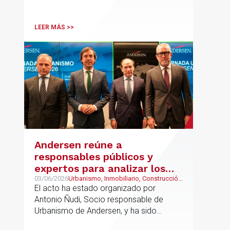
LEER MÁS >>
Andersen reúne a
responsables públicos y
expertos para analizar los
retos del urbanismo en
03/06/2026
Urbanismo, Inmobiliario, Construcción
y Urbanismo
El acto ha estado organizado por
España
Antonio Ñudi, Socio responsable de
Urbanismo de Andersen, y ha sido
inaugurado por Borja Carabante,