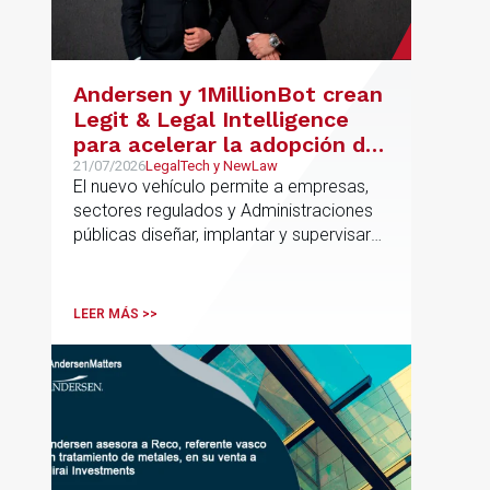
la constitución del vehículo promotor, la
compra del suelo y la estructuración de
la financiación del proyecto.
Andersen y 1MillionBot crean
Legit & Legal Intelligence
para acelerar la adopción de
IA con seguridad jurídica en
21/07/2026
LegalTech y NewLaw
El nuevo vehículo permite a empresas,
el marco regulatorio europeo
sectores regulados y Administraciones
públicas diseñar, implantar y supervisar
proyectos de inteligencia artificial con
gobernanza del dato, trazabilidad y
cumplimiento normativo desde el origen.
LEER MÁS >>
La iniciativa se apoya en una
metodología propia de gestión de
riesgos de IA y se alinea con la
estrategia española de IA soberana
articulada en torno a ALIA.