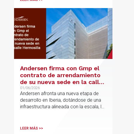
Andersen firma con Gmp el
contrato de arrendamiento
de su nueva sede en la calle
Hermosilla
01/06/2026
Andersen afronta una nueva etapa de
desarrollo en Iberia, dotándose de una
infraestructura alineada con la escala, la
integración y el crecimiento sostenido
del despacho.
LEER MÁS >>