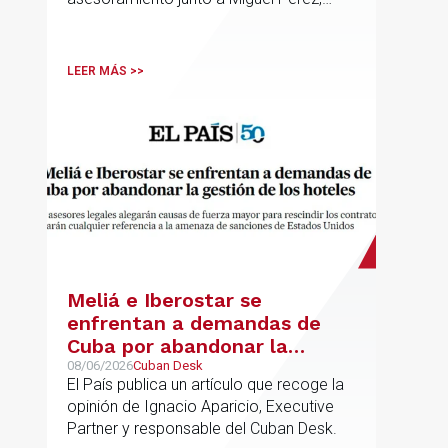
Asociado Senior del mismo
departamento.
LEER MÁS >>
Meliá e Iberostar se
enfrentan a demandas de
Cuba por abandonar la
gestión de los hoteles
08/06/2026
Cuban Desk
El País publica un artículo que recoge la
opinión de Ignacio Aparicio, Executive
Partner y responsable del Cuban Desk.