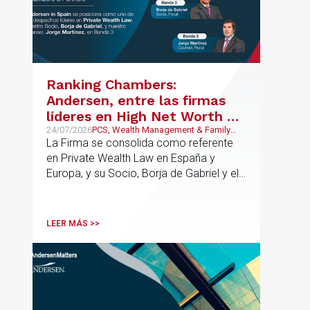
en las que resulta clave contar con un
asesoramiento especializado capaz de
integrar el análisis jurídico, urbanístico y
contractual de los activos, anticipar
riesgos y aportar seguridad jurídica en
Ranking Chambers:
todas las fases de la operación.
Andersen, entre las firmas
líderes en High Net Worth en
España y Europa
24/07/2026
PCS, Wealth Management & Family
Business
La Firma se consolida como referente
en Private Wealth Law en España y
Europa, y su Socio, Borja de Gabriel y el
Counsel, Jorge Martínez, son
reconocidos como uno de los
profesionales clave del sector.
LEER MÁS >>