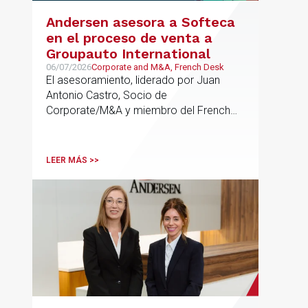
Andersen asesora a Softeca
en el proceso de venta a
Groupauto International
06/07/2026
Corporate and M&A, French Desk
El asesoramiento, liderado por Juan
Antonio Castro, Socio de
Corporate/M&A y miembro del French
Desk, impulsa el posicionamiento de
Andersen en operaciones franco-
españolas que combinan los sectores
LEER MÁS >>
tecnológico e industrial