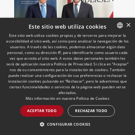
×
Este sitio web utiliza cookies
Este sitio web utiliza cookies propias y de terceros para mejorar la
UNO incorpora a Andersen
accesibilidad al sitio web, así como para analizar la navegación de los
SPANISH
usuarios. A través de las cookies, podemos almacenar algún dato
como socio colaborador para
ENGLISH
personal, como su dirección IP, para identificarle como usuario cada
reforzar el asesoramiento
vez que acceda al sitio web. A estos datos personales también les
jurídico y fiscal del sector
18/05/2026
Laboral, Fiscal, Público y Regulatorio,
PORTUGUESE
será de aplicación nuestra Política de Privacidad. Si clica en “Aceptar”
Transporte, Movilidad & Logística
El presidente de UNO Logística,
logístico
nos da su consentimiento para la instalación de cookies. También
Francisco Aranda, y el socio director de
puede realizar una configuración de sus preferencias o rechazar la
Andersen Iberia, José Vicente Morote,
instalación cookies pulsando en “Rechazar”, pero le advertimos que
han rubricado un acuerdo de
ciertas funcionalidades o servicios de la página web pueden verse
afectados.
colaboración con el que ambas
Más información en nuestra
Política de Cookies
entidades trabajarán para ayudar a las
LEER MÁS >>
empresas logísticas a anticipar y
ACEPTAR TODO
RECHAZAR TODO
gestionar con mayor seguridad jurídica
sus principales retos regulatorios.
CONFIGURAR COOKIES