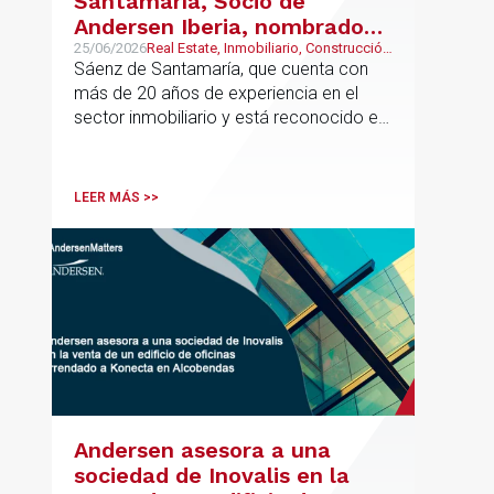
Santamaría, Socio de
Andersen Iberia, nombrado
director europeo de
25/06/2026
Real Estate, Inmobiliario, Construcción
y Urbanismo
Sáenz de Santamaría, que cuenta con
Inmobiliario de Andersen
más de 20 años de experiencia en el
sector inmobiliario y está reconocido en
directorios internacionales como
Chambers & Partners y Legal500,
codirigirá el EU Real Estate Industry
LEER MÁS >>
Group junto a Kevin Hindley, de Andersen
UK.
Andersen asesora a una
sociedad de Inovalis en la