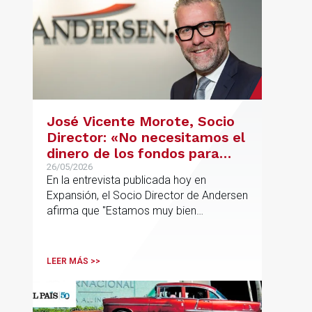
José Vicente Morote, Socio
Director: «No necesitamos el
dinero de los fondos para
desarrollar nuestro
26/05/2026
En la entrevista publicada hoy en
proyecto»
Expansión, el Socio Director de Andersen
afirma que "Estamos muy bien
financieramente y por lo tanto nos gusta
la autonomía y la independencia que
tenemos y ese es el modelo que vamos
LEER MÁS >>
a seguir".