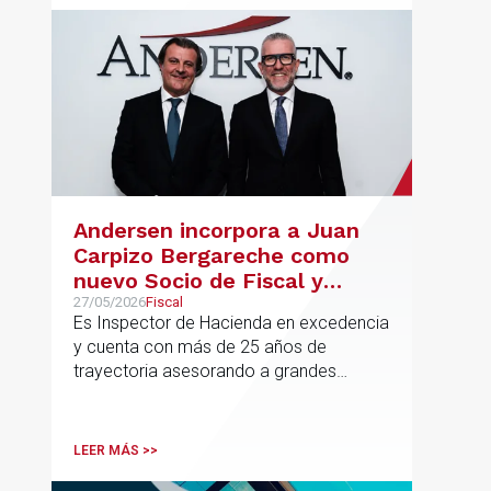
Andersen incorpora a Juan
Carpizo Bergareche como
nuevo Socio de Fiscal y
responsable de la práctica
27/05/2026
Fiscal
Es Inspector de Hacienda en excedencia
ibérica de Fiscalidad Local
y cuenta con más de 25 años de
trayectoria asesorando a grandes
compañías nacionales e internacionales,
incluyendo grupos del IBEX 35,
principalmente en los sectores
LEER MÁS >>
energético, inmobiliario y