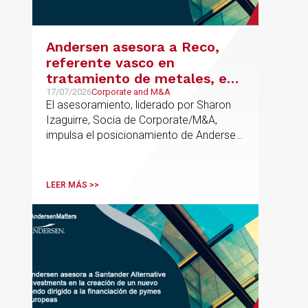
Andersen asesora a Reco,
referente vasco en
tratamiento de metales, en
su venta a Mirai Investments
17/07/2026
Corporate and M&A
El asesoramiento, liderado por Sharon
Izaguirre, Socia de Corporate/M&A,
impulsa el posicionamiento de Andersen
en el ámbito industrial vasco,
acompañando a empresas familiares en
procesos estratégicos de M&A
LEER MÁS >>