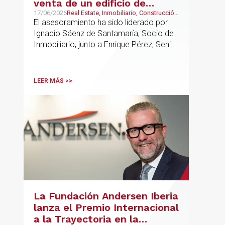
venta de un edificio de
oficinas arrendado a Konecta
17/06/2026
Real Estate, Inmobiliario, Construcción
y Urbanismo
El asesoramiento ha sido liderado por
en Alcobendas
Ignacio Sáenz de Santamaría, Socio de
Inmobiliario, junto a Enrique Pérez, Senior
Associate y Eduardo Ramos, Senior
Lawyer.
LEER MÁS >>
La Fundación Andersen Iberia
lanza el Premio Internacional
a la Trayectoria en la