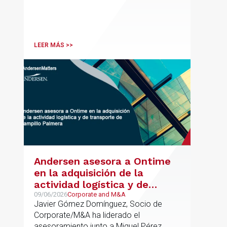
LEER MÁS >>
Andersen asesora a Ontime
en la adquisición de la
actividad logística y de
transporte de Campillo
09/06/2026
Corporate and M&A
Javier Gómez Domínguez, Socio de
Palmera
Corporate/M&A ha liderado el
asesoramiento junto a Miguel Pérez,