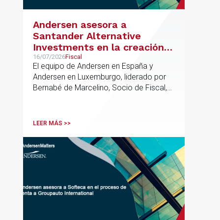
Andersen asesora a
Santander Alternative
Investments en la creación
de un nuevo fondo dirigido a
16/07/2026
Fiscal
El equipo de Andersen en España y
la financiación de pymes
Andersen en Luxemburgo, liderado por
europeas
Bernabé de Marcelino, Socio de Fiscal,
ha participado como asesor en materia
tributaria durante todo el proceso de
formación del fondo, hasta el primer
LEER MÁS >>
cierre que ha tenido lugar recientemente.