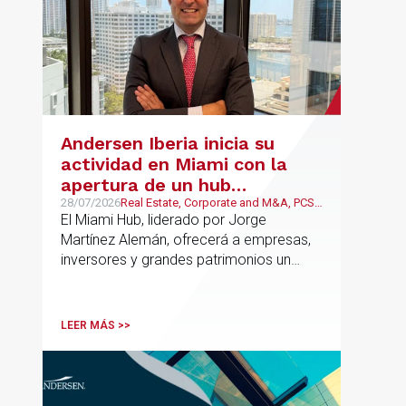
Andersen Iberia inicia su
actividad en Miami con la
apertura de un hub
estratégico para reforzar el
28/07/2026
Real Estate, Corporate and M&A, PCS,
Wealth Management & Family
El Miami Hub, liderado por Jorge
asesoramiento fiscal, legal y
Business
Martínez Alemán, ofrecerá a empresas,
patrimonial conectando
inversores y grandes patrimonios un
Europa y Latinoamérica
asesoramiento jurídico y fiscal integral
para sus operaciones entre España,
Latinoamérica y otros mercados
LEER MÁS >>
internacionales.