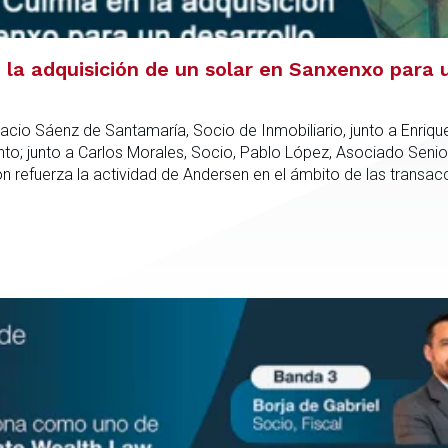
la adquisición de un solar en Sanxenxo para u
acio Sáenz de Santamaría, Socio de Inmobiliario, junto a Enriqu
; junto a Carlos Morales, Socio, Pablo López, Asociado Senio
refuerza la actividad de Andersen en el ámbito de las transacc
nto especializado capaz de integrar el análisis jurídico, urbanís
dica en todas las fases de la operación.