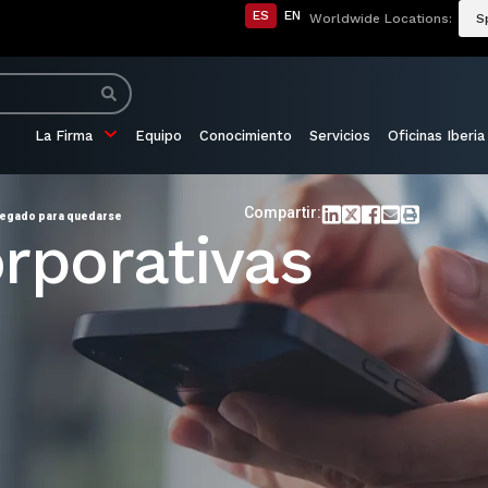
ES
EN
Worldwide Locations:
S
La Firma
Equipo
Conocimiento
Servicios
Oficinas Iberia
Compartir:
 llegado para quedarse
rporativas