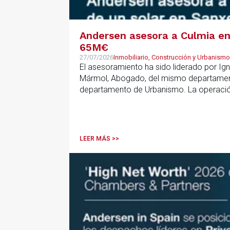
Andersen asesora a Culmia en 
65M€
27/07/2026
Inmobiliario, Construcción y Urbanismo
El asesoramiento ha sido liderado por Ign
Mármol, Abogado, del mismo departamento
departamento de Urbanismo. La operación 
que resulta clave contar con un asesoramie
anticipar riesgos y aportar seguridad jurí
LEER MÁS >>