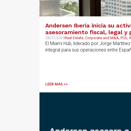
Andersen Iberia inicia su acti
asesoramiento fiscal, legal 
28/07/2026
Real Estate, Corporate and M&A, PCS,
El Miami Hub, liderado por Jorge Martínez
integral para sus operaciones entre Espa
LEER MÁS >>