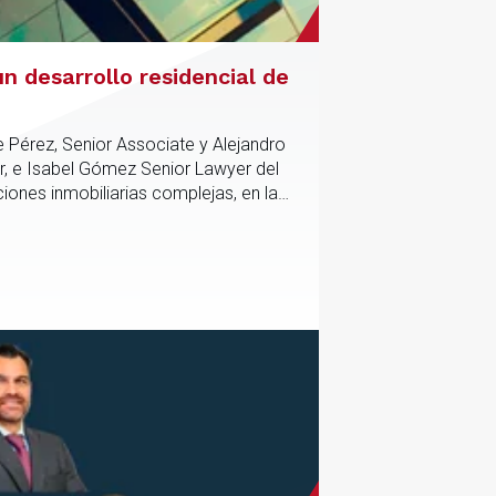
n desarrollo residencial de
e Pérez, Senior Associate y Alejandro
r, e Isabel Gómez Senior Lawyer del
iones inmobiliarias complejas, en las
tico y contractual de los activos,