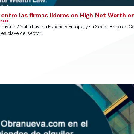
entre las firmas líderes en High Net Worth e
iness
rivate Wealth Law en España y Europa, y su Socio, Borja de Gab
es clave del sector.