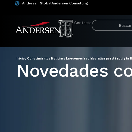
Andersen Global
Andersen Consulting
Contacto
Inicio
/
Conocimiento
/
Noticias
/
La economía colaborativa ya está aquí y ha
Novedades co