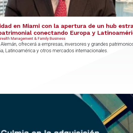
vidad en Miami con la apertura de un hub estr
y patrimonial conectando Europa y Latinoamér
 Wealth Management & Family Business
 Alemán, ofrecerá a empresas, inversores y grandes patrimonios
ña, Latinoamérica y otros mercados internacionales.