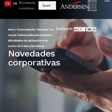
Worldwide
ES
EN
Spain
Locations:
Compartir:
Inicio
/
Conocimiento
/
Noticias
/
La
Ley de Cadena alimentaria plantea
dificultades de aplicación en el
sector de frutas y hortalizas
Novedades
corporativas