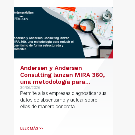
jurídico de alto valor añadido.
Andersen y Andersen
Consulting lanzan MIRA 360,
una metodología para
reducir el absentismo de
30/06/2026
Permite a las empresas diagnosticar sus
forma estructurada y
datos de absentismo y actuar sobre
sostenible
ellos de manera concreta.
LEER MÁS >>