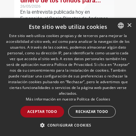
dinero de los fondos para
desarrollar nuestro
26/05/2026
En la entrevista publicada hoy en
proyecto»
Expansión, el Socio Director de Andersen
×
afirma que "Estamos muy bien
Este sitio web utiliza cookies
financieramente y por lo tanto nos gusta
Este sitio web utiliza cookies propias y de terceros para mejorar la
la autonomía y la independencia que
accesibilidad al sitio web, así como para analizar la navegación de los
SPANISH
tenemos y ese es el modelo que vamos
usuarios. A través de las cookies, podemos almacenar algún dato
LEER MÁS >>
a seguir".
ENGLISH
personal, como su dirección IP, para identificarle como usuario cada
vez que acceda al sitio web. A estos datos personales también les
PORTUGUESE
será de aplicación nuestra Política de Privacidad. Si clica en “Aceptar”
nos da su consentimiento para la instalación de cookies. También
puede realizar una configuración de sus preferencias o rechazar la
instalación cookies pulsando en “Rechazar”, pero le advertimos que
ciertas funcionalidades o servicios de la página web pueden verse
afectados.
Más información en nuestra
Política de Cookies
ACEPTAR TODO
RECHAZAR TODO
Las empresas españolas en
Cuba tratan de protegerse
CONFIGURAR COOKIES
frente a las nuevas