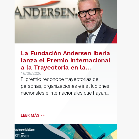
La Fundación Andersen Iberia
lanza el Premio Internacional
a la Trayectoria en la
Promoción de la Educación
16/06/2026
El premio reconoce trayectorias de
personas, organizaciones e instituciones
nacionales e internacionales que hayan
contribuido de forma decisiva y
verificable al acceso, la calidad, la
innovación o la equidad educativa
LEER MÁS >>