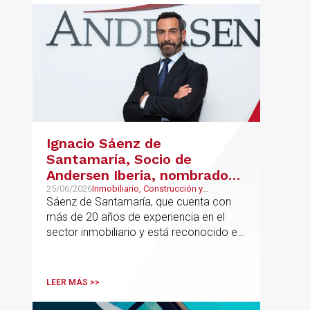
Ignacio Sáenz de
Santamaría, Socio de
Andersen Iberia, nombrado
director europeo de
25/06/2026
Inmobiliario, Construcción y
Urbanismo, Real Estate
Sáenz de Santamaría, que cuenta con
Inmobiliario de Andersen
más de 20 años de experiencia en el
sector inmobiliario y está reconocido en
directorios internacionales como
Chambers & Partners y Legal500,
codirigirá el EU Real Estate Industry
LEER MÁS >>
Group junto a Kevin Hindley, de Andersen
UK.