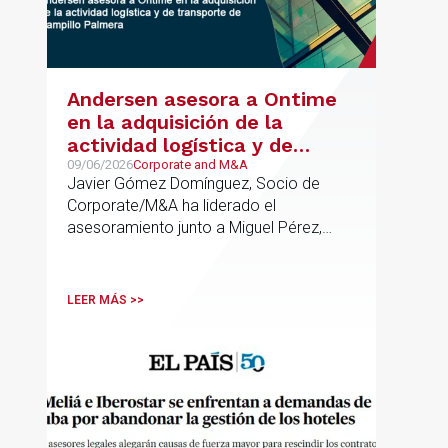
Andersen asesora a Ontime
en la adquisición de la
actividad logística y de
transporte de Campillo
09/06/2026
Corporate and M&A
Javier Gómez Domínguez, Socio de
Palmera
Corporate/M&A ha liderado el
asesoramiento junto a Miguel Pérez,
Asociado Senior del mismo
departamento.
LEER MÁS >>