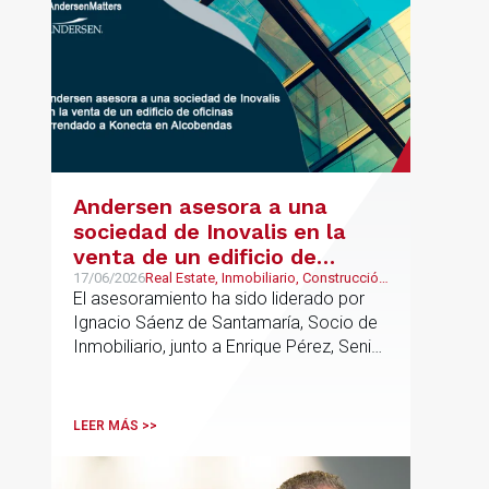
Andersen asesora a una
sociedad de Inovalis en la
venta de un edificio de
oficinas arrendado a Konecta
17/06/2026
Real Estate, Inmobiliario, Construcción
y Urbanismo
El asesoramiento ha sido liderado por
en Alcobendas
Ignacio Sáenz de Santamaría, Socio de
Inmobiliario, junto a Enrique Pérez, Senior
Associate y Eduardo Ramos, Senior
Lawyer.
LEER MÁS >>