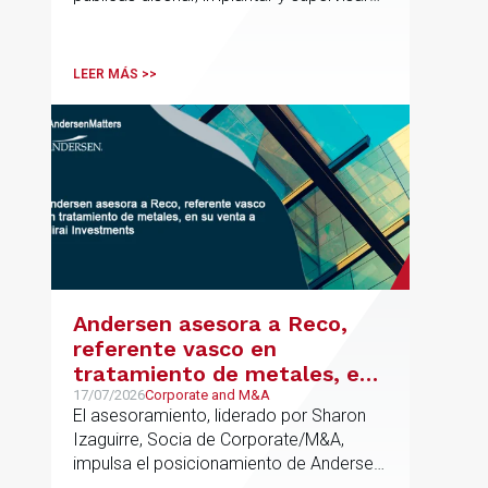
proyectos de inteligencia artificial con
gobernanza del dato, trazabilidad y
cumplimiento normativo desde el origen.
LEER MÁS >>
La iniciativa se apoya en una
metodología propia de gestión de
riesgos de IA y se alinea con la
estrategia española de IA soberana
articulada en torno a ALIA.
Andersen asesora a Reco,
referente vasco en
tratamiento de metales, en
su venta a Mirai Investments
17/07/2026
Corporate and M&A
El asesoramiento, liderado por Sharon
Izaguirre, Socia de Corporate/M&A,
impulsa el posicionamiento de Andersen
en el ámbito industrial vasco,