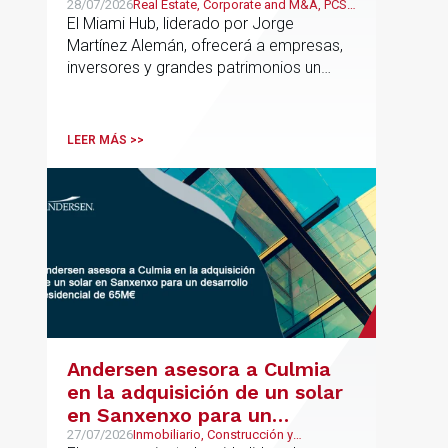
estratégico para reforzar el
28/07/2026
Real Estate, Corporate and M&A, PCS,
Wealth Management & Family
El Miami Hub, liderado por Jorge
asesoramiento fiscal, legal y
Business
Martínez Alemán, ofrecerá a empresas,
patrimonial conectando
inversores y grandes patrimonios un
Europa y Latinoamérica
asesoramiento jurídico y fiscal integral
para sus operaciones entre España,
Latinoamérica y otros mercados
LEER MÁS >>
internacionales.
Andersen asesora a Culmia
en la adquisición de un solar
en Sanxenxo para un
desarrollo residencial de
27/07/2026
Inmobiliario, Construcción y