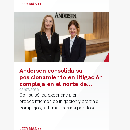
españolas que combinan los sectores
LEER MÁS >>
tecnológico e industrial
Andersen consolida su
posicionamiento en litigación
compleja en el norte de
España con la incorporación
02/07/2026
Con su sólida experiencia en
de Rebeca Larena
procedimientos de litigación y arbitraje
complejos, la firma liderada por José
Vicente Morote impulsa el crecimiento
de su oficina en Bilbao y refuerza su
posicionamiento en asesoramiento
LEER MÁS >>