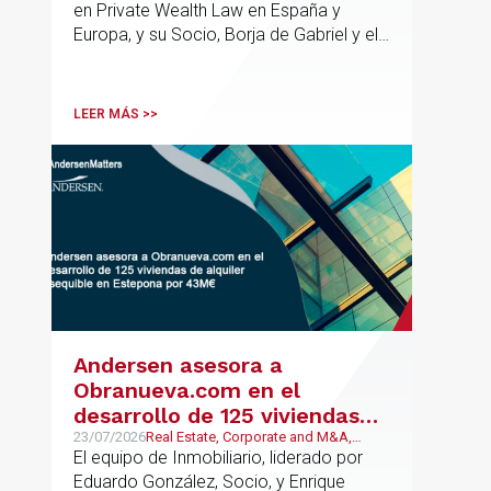
en Private Wealth Law en España y
Europa, y su Socio, Borja de Gabriel y el
Counsel, Jorge Martínez, son
reconocidos como uno de los
profesionales clave del sector.
LEER MÁS >>
Andersen asesora a
Obranueva.com en el
desarrollo de 125 viviendas
de alquiler asequible en
23/07/2026
Real Estate, Corporate and M&A,
Público y Regulatorio
El equipo de Inmobiliario, liderado por
Estepona por 43M€
Eduardo González, Socio, y Enrique