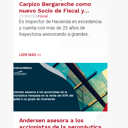
Carpizo Bergareche como
nuevo Socio de Fiscal y
responsable de la práctica
27/05/2026
Fiscal
Es Inspector de Hacienda en excedencia
ibérica de Fiscalidad Local
y cuenta con más de 25 años de
trayectoria asesorando a grandes
compañías nacionales e internacionales,
incluyendo grupos del IBEX 35,
principalmente en los sectores
LEER MÁS >>
energético, inmobiliario y
medioambiental
Andersen asesora a los
accionistas de la aeronáutica