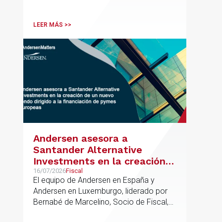
acompañando a empresas familiares en
procesos estratégicos de M&A
LEER MÁS >>
Andersen asesora a
Santander Alternative
Investments en la creación
de un nuevo fondo dirigido a
16/07/2026
Fiscal
El equipo de Andersen en España y
la financiación de pymes
Andersen en Luxemburgo, liderado por
europeas
Bernabé de Marcelino, Socio de Fiscal,
ha participado como asesor en materia