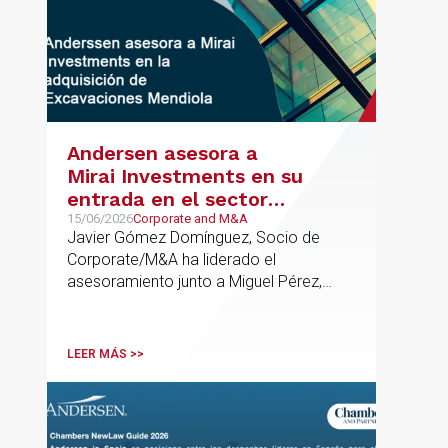
Andersen asesora a
Mirai Investments en su
entrada en el sector
medioambiental con la
15/06/2026
Corporate and M&A
Javier Gómez Domínguez, Socio de
adquisición de la
Corporate/M&A ha liderado el
vasca Excavaciones
asesoramiento junto a Miguel Pérez,
Mendiola
Asociado Senior del mismo
departamento.
LEER MÁS >>