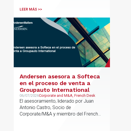
tributaria durante todo el proceso de
formación del fondo, hasta el primer
LEER MÁS >>
cierre que ha tenido lugar recientemente.
Andersen asesora a Softeca
en el proceso de venta a
Groupauto International
06/07/2026
Corporate and M&A, French Desk
El asesoramiento, liderado por Juan
Antonio Castro, Socio de
Corporate/M&A y miembro del French
Desk, impulsa el posicionamiento de
Andersen en operaciones franco-