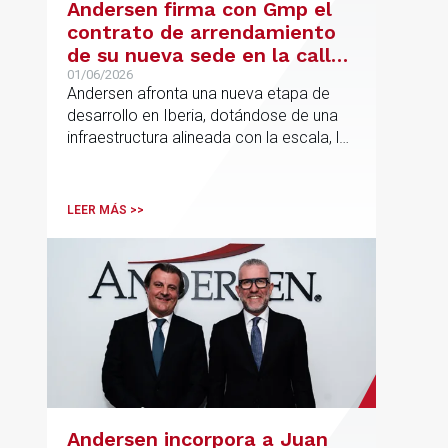
Andersen firma con Gmp el
contrato de arrendamiento
de su nueva sede en la calle
Hermosilla
01/06/2026
Andersen afronta una nueva etapa de
desarrollo en Iberia, dotándose de una
infraestructura alineada con la escala, la
integración y el crecimiento sostenido
del despacho.
LEER MÁS >>
Andersen incorpora a Juan