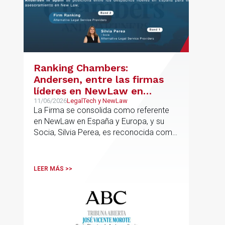
Ranking Chambers:
Andersen, entre las firmas
líderes en NewLaw en
España y Europa
11/06/2026
LegalTech y NewLaw
La Firma se consolida como referente
en NewLaw en España y Europa, y su
Socia, Silvia Perea, es reconocida como
una de las profesionales clave del
sector.
LEER MÁS >>