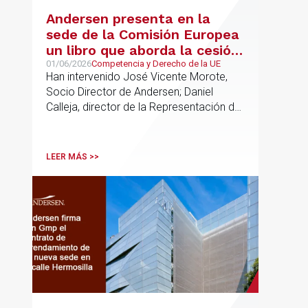
Andersen presenta en la
sede de la Comisión Europea
un libro que aborda la cesión
de soberanía y la primacía
01/06/2026
Competencia y Derecho de la UE
Han intervenido José Vicente Morote,
del Derecho de la UE en las
Socio Director de Andersen; Daniel
constituciones europeas
Calleja, director de la Representación de
la Comisión Europea en España; y
destacadas personalidades del mundo
jurídico y académico
LEER MÁS >>