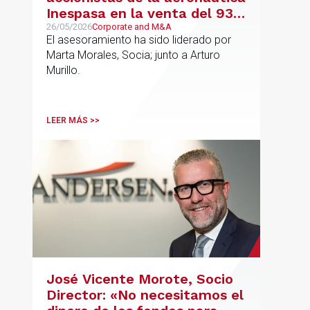
Inespasa en la venta del 93%
del capital a un grupo de
26/05/2026
Corporate and M&A
El asesoramiento ha sido liderado por
inversores
Marta Morales, Socia; junto a Arturo
Murillo.
LEER MÁS >>
José Vicente Morote, Socio
Director: «No necesitamos el