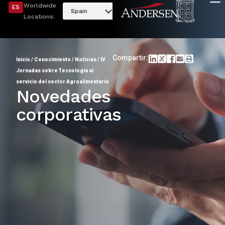
Worldwide
ES
Spain
Locations:
Compartir:
Inicio
/
Conocimiento
/
Noticias
/
IV
Jornadas sobre Tecnología al
servicio del sector Agroalimentario
Novedades
corporativas