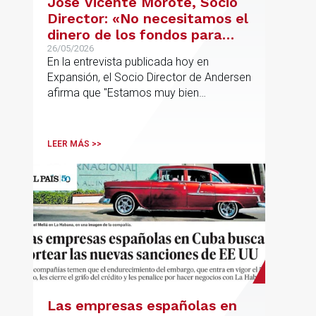
José Vicente Morote, Socio
Director: «No necesitamos el
dinero de los fondos para
desarrollar nuestro
26/05/2026
En la entrevista publicada hoy en
proyecto»
Expansión, el Socio Director de Andersen
afirma que "Estamos muy bien
financieramente y por lo tanto nos gusta
la autonomía y la independencia que
tenemos y ese es el modelo que vamos
LEER MÁS >>
a seguir".
Las empresas españolas en