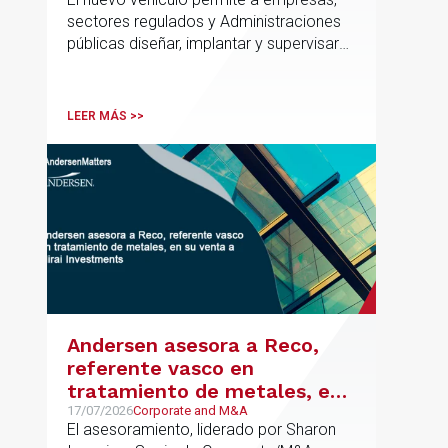
el marco regulatorio europeo
sectores regulados y Administraciones
públicas diseñar, implantar y supervisar
proyectos de inteligencia artificial con
gobernanza del dato, trazabilidad y
cumplimiento normativo desde el origen.
LEER MÁS >>
La iniciativa se apoya en una
metodología propia de gestión de
riesgos de IA y se alinea con la
estrategia española de IA soberana
articulada en torno a ALIA.
Andersen asesora a Reco,
referente vasco en
tratamiento de metales, en
su venta a Mirai Investments
17/07/2026
Corporate and M&A
El asesoramiento, liderado por Sharon