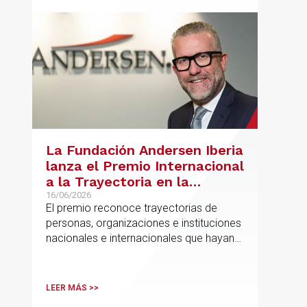
La Fundación Andersen Iberia
lanza el Premio Internacional
a la Trayectoria en la
Promoción de la Educación
16/06/2026
El premio reconoce trayectorias de
personas, organizaciones e instituciones
nacionales e internacionales que hayan
contribuido de forma decisiva y
verificable al acceso, la calidad, la
innovación o la equidad educativa
LEER MÁS >>