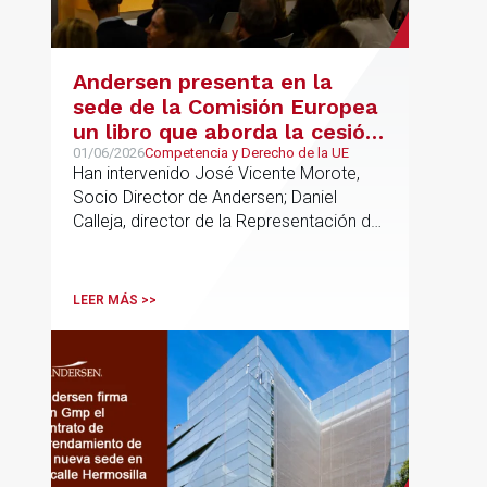
Andersen presenta en la
sede de la Comisión Europea
un libro que aborda la cesión
de soberanía y la primacía
01/06/2026
Competencia y Derecho de la UE
Han intervenido José Vicente Morote,
del Derecho de la UE en las
Socio Director de Andersen; Daniel
constituciones europeas
Calleja, director de la Representación de
la Comisión Europea en España; y
destacadas personalidades del mundo
jurídico y académico
LEER MÁS >>