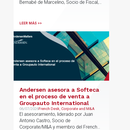
Bernabé de Marcelino, Socio de Fiscal,
ha participado como asesor en materia
tributaria durante todo el proceso de
formación del fondo, hasta el primer
LEER MÁS >>
cierre que ha tenido lugar recientemente.
Andersen asesora a Softeca
en el proceso de venta a
Groupauto International
06/07/2026
French Desk, Corporate and M&A
El asesoramiento, liderado por Juan
Antonio Castro, Socio de
Corporate/M&A y miembro del French