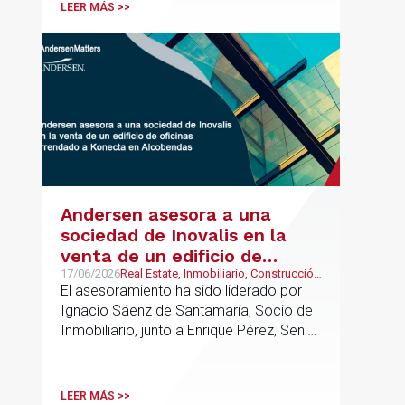
codirigirá el EU Real Estate Industry
LEER MÁS >>
Group junto a Kevin Hindley, de Andersen
UK.
Andersen asesora a una
sociedad de Inovalis en la
venta de un edificio de
oficinas arrendado a Konecta
17/06/2026
Real Estate, Inmobiliario, Construcción
y Urbanismo
El asesoramiento ha sido liderado por
en Alcobendas
Ignacio Sáenz de Santamaría, Socio de
Inmobiliario, junto a Enrique Pérez, Senior
Associate y Eduardo Ramos, Senior
Lawyer.
LEER MÁS >>