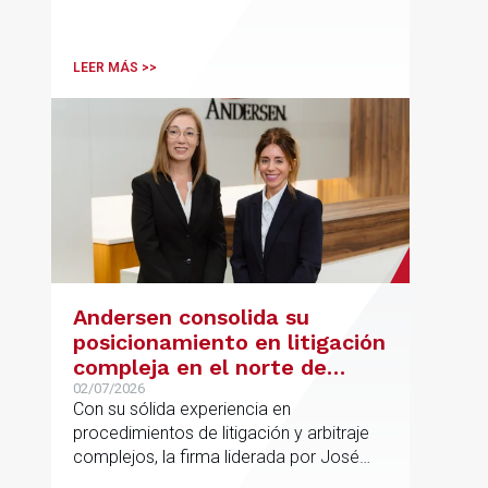
Desk, impulsa el posicionamiento de
Andersen en operaciones franco-
españolas que combinan los sectores
LEER MÁS >>
tecnológico e industrial
Andersen consolida su
posicionamiento en litigación
compleja en el norte de
España con la incorporación
02/07/2026
Con su sólida experiencia en
de Rebeca Larena
procedimientos de litigación y arbitraje
complejos, la firma liderada por José
Vicente Morote impulsa el crecimiento