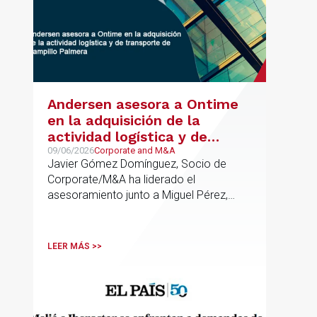
Andersen asesora a Ontime
en la adquisición de la
actividad logística y de
transporte de Campillo
09/06/2026
Corporate and M&A
Javier Gómez Domínguez, Socio de
Palmera
Corporate/M&A ha liderado el
asesoramiento junto a Miguel Pérez,
Asociado Senior del mismo
departamento.
LEER MÁS >>