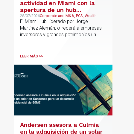
actividad en Miami con la
apertura de un hub
estratégico para reforzar el
28/07/2026
Corporate and M&A, PCS, Wealth
Management & Family Business, Real
El Miami Hub, liderado por Jorge
asesoramiento fiscal, legal y
Estate
Martínez Alemán, ofrecerá a empresas,
patrimonial conectando
inversores y grandes patrimonios un
Europa y Latinoamérica
asesoramiento jurídico y fiscal integral
para sus operaciones entre España,
Latinoamérica y otros mercados
LEER MÁS >>
internacionales.
Andersen asesora a Culmia
en la adquisición de un solar