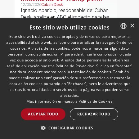
Cuba
12/05/2026
Cuban Desk
Ignacio Aparicio, responsable del Cuban
Desk, analiza en ABC el impacto para las
×
empresas españolas del endurecimiento
Este sitio web utiliza cookies
de las sanciones de EE.UU. contra Cuba.
Este sitio web utiliza cookies propias y de terceros para mejorar la
accesibilidad al sitio web, así como para analizar la navegación de los
SPANISH
LEER MÁS >>
usuarios. A través de las cookies, podemos almacenar algún dato
ENGLISH
personal, como su dirección IP, para identificarle como usuario cada
vez que acceda al sitio web. A estos datos personales también les
PORTUGUESE
será de aplicación nuestra Política de Privacidad. Si clica en “Aceptar”
nos da su consentimiento para la instalación de cookies. También
puede realizar una configuración de sus preferencias o rechazar la
instalación cookies pulsando en “Rechazar”, pero le advertimos que
ciertas funcionalidades o servicios de la página web pueden verse
afectados.
Más información en nuestra
Política de Cookies
ACEPTAR TODO
RECHAZAR TODO
Andersen nombra a Pablo
Gómez-Acebo como
CONFIGURAR COOKIES
codirector de Fiscal en Iberia
29/04/2026
Fiscal