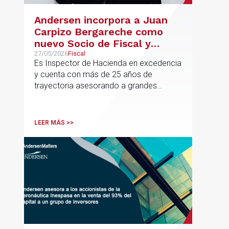
Andersen incorpora a Juan
Carpizo Bergareche como
nuevo Socio de Fiscal y
responsable de la práctica
27/05/2026
Fiscal
Es Inspector de Hacienda en excedencia
ibérica de Fiscalidad Local
y cuenta con más de 25 años de
trayectoria asesorando a grandes
compañías nacionales e internacionales,
incluyendo grupos del IBEX 35,
principalmente en los sectores
LEER MÁS >>
energético, inmobiliario y
medioambiental