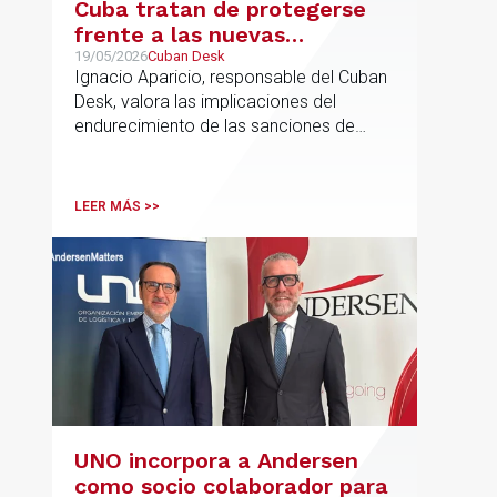
Cuba tratan de protegerse
frente a las nuevas
sanciones millonarias que
19/05/2026
Cuban Desk
Ignacio Aparicio, responsable del Cuban
prepara Estados Unidos
Desk, valora las implicaciones del
endurecimiento de las sanciones de
EE.UU. contra Cuba.
LEER MÁS >>
UNO incorpora a Andersen
como socio colaborador para