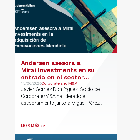
Andersen asesora a
Mirai Investments en su
entrada en el sector
medioambiental con la
15/06/2026
Corporate and M&A
Javier Gómez Domínguez, Socio de
adquisición de la
Corporate/M&A ha liderado el
vasca Excavaciones
asesoramiento junto a Miguel Pérez,
Mendiola
Asociado Senior del mismo
departamento.
LEER MÁS >>