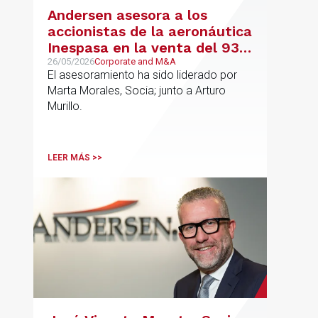
Andersen asesora a los
accionistas de la aeronáutica
Inespasa en la venta del 93%
del capital a un grupo de
26/05/2026
Corporate and M&A
El asesoramiento ha sido liderado por
inversores
Marta Morales, Socia; junto a Arturo
Murillo.
LEER MÁS >>