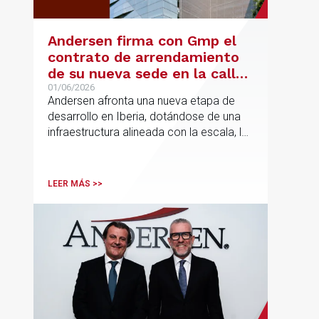
Andersen firma con Gmp el
contrato de arrendamiento
de su nueva sede en la calle
Hermosilla
01/06/2026
Andersen afronta una nueva etapa de
desarrollo en Iberia, dotándose de una
infraestructura alineada con la escala, la
integración y el crecimiento sostenido
del despacho.
LEER MÁS >>