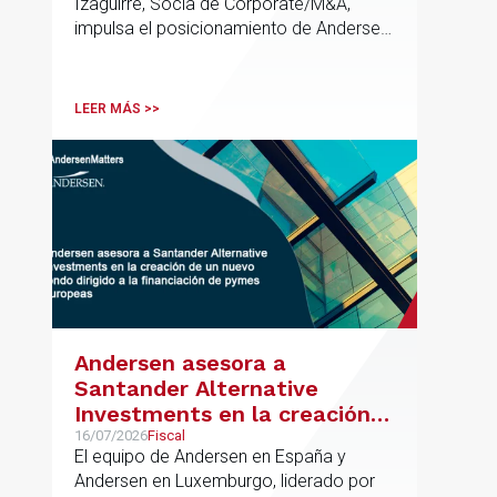
Izaguirre, Socia de Corporate/M&A,
impulsa el posicionamiento de Andersen
en el ámbito industrial vasco,
acompañando a empresas familiares en
procesos estratégicos de M&A
LEER MÁS >>
Andersen asesora a
Santander Alternative
Investments en la creación
de un nuevo fondo dirigido a
16/07/2026
Fiscal
El equipo de Andersen en España y
la financiación de pymes
Andersen en Luxemburgo, liderado por
europeas