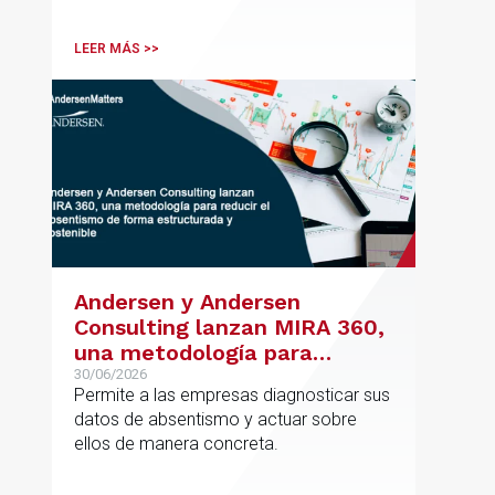
de su oficina en Bilbao y refuerza su
posicionamiento en asesoramiento
LEER MÁS >>
jurídico de alto valor añadido.
Andersen y Andersen
Consulting lanzan MIRA 360,
una metodología para
reducir el absentismo de
30/06/2026
Permite a las empresas diagnosticar sus
forma estructurada y
datos de absentismo y actuar sobre
sostenible
ellos de manera concreta.