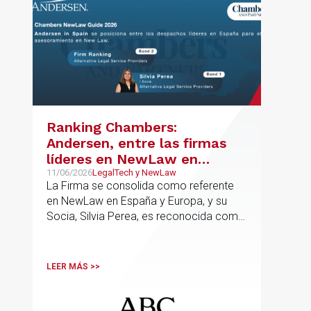
Ranking Chambers:
Andersen, entre las firmas
líderes en NewLaw en
España y Europa
11/06/2026
LegalTech y NewLaw
La Firma se consolida como referente
en NewLaw en España y Europa, y su
Socia, Silvia Perea, es reconocida como
una de las profesionales clave del
sector.
LEER MÁS >>