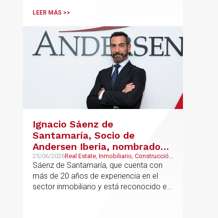
LEER MÁS >>
Ignacio Sáenz de
Santamaría, Socio de
Andersen Iberia, nombrado
director europeo de
25/06/2026
Real Estate, Inmobiliario, Construcción
y Urbanismo
Sáenz de Santamaría, que cuenta con
Inmobiliario de Andersen
más de 20 años de experiencia en el
sector inmobiliario y está reconocido en
directorios internacionales como
Chambers & Partners y Legal500,