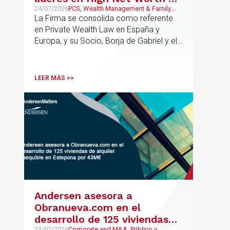
España y Europa
24/07/2026
PCS, Wealth Management & Family
Business
La Firma se consolida como referente
en Private Wealth Law en España y
Europa, y su Socio, Borja de Gabriel y el
Counsel, Jorge Martínez, son
reconocidos como uno de los
profesionales clave del sector.
LEER MÁS >>
Andersen asesora a
Obranueva.com en el
desarrollo de 125 viviendas
23/07/2026
Corporate and M&A, Público y