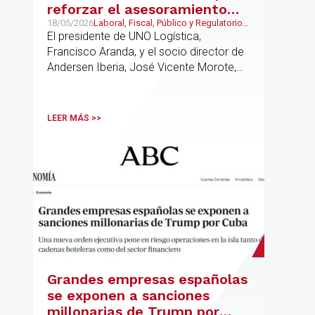
reforzar el asesoramiento
jurídico y fiscal del sector
18/05/2026
Laboral, Fiscal, Público y Regulatorio,
Transporte, Movilidad & Logística
El presidente de UNO Logística,
logístico
Francisco Aranda, y el socio director de
Andersen Iberia, José Vicente Morote,
han rubricado un acuerdo de
colaboración con el que ambas
entidades trabajarán para ayudar a las
LEER MÁS >>
empresas logísticas a anticipar y
gestionar con mayor seguridad jurídica
sus principales retos regulatorios.
Grandes empresas españolas
se exponen a sanciones
millonarias de Trump por