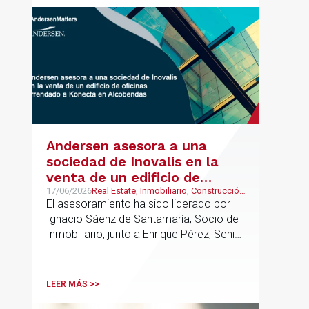
UK.
Andersen asesora a una
sociedad de Inovalis en la
venta de un edificio de
oficinas arrendado a Konecta
17/06/2026
Real Estate, Inmobiliario, Construcción
y Urbanismo
El asesoramiento ha sido liderado por
en Alcobendas
Ignacio Sáenz de Santamaría, Socio de
Inmobiliario, junto a Enrique Pérez, Senior
Associate y Eduardo Ramos, Senior
Lawyer.
LEER MÁS >>