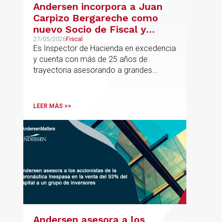
Andersen incorpora a Juan
Carpizo Bergareche como
nuevo Socio de Fiscal y
responsable de la práctica
27/05/2026
Fiscal
Es Inspector de Hacienda en excedencia
ibérica de Fiscalidad Local
y cuenta con más de 25 años de
trayectoria asesorando a grandes
compañías nacionales e internacionales,
incluyendo grupos del IBEX 35,
principalmente en los sectores
LEER MÁS >>
energético, inmobiliario y
medioambiental
Andersen asesora a los