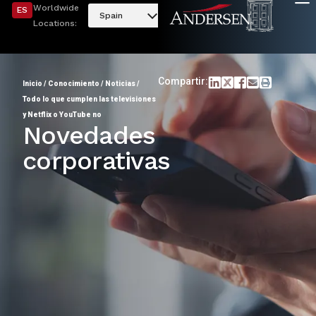
Worldwide
ES
Spain
Locations:
Compartir:
Inicio
/
Conocimiento
/
Noticias
/
Todo lo que cumplen las televisiones
y Netflix o YouTube no
Novedades
corporativas