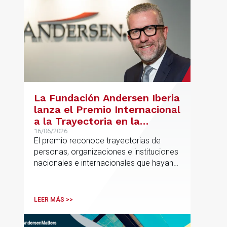
La Fundación Andersen Iberia
lanza el Premio Internacional
a la Trayectoria en la
Promoción de la Educación
16/06/2026
El premio reconoce trayectorias de
personas, organizaciones e instituciones
nacionales e internacionales que hayan
contribuido de forma decisiva y
verificable al acceso, la calidad, la
innovación o la equidad educativa
LEER MÁS >>