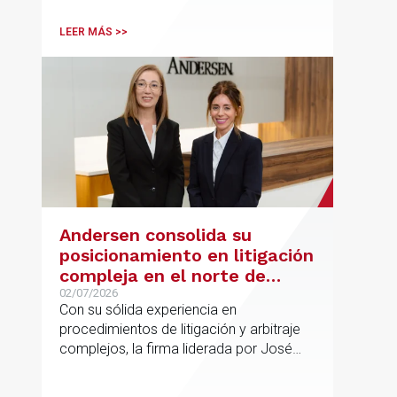
Andersen en operaciones franco-
españolas que combinan los sectores
LEER MÁS >>
tecnológico e industrial
Andersen consolida su
posicionamiento en litigación
compleja en el norte de
España con la incorporación
02/07/2026
Con su sólida experiencia en
de Rebeca Larena
procedimientos de litigación y arbitraje
complejos, la firma liderada por José
Vicente Morote impulsa el crecimiento
de su oficina en Bilbao y refuerza su