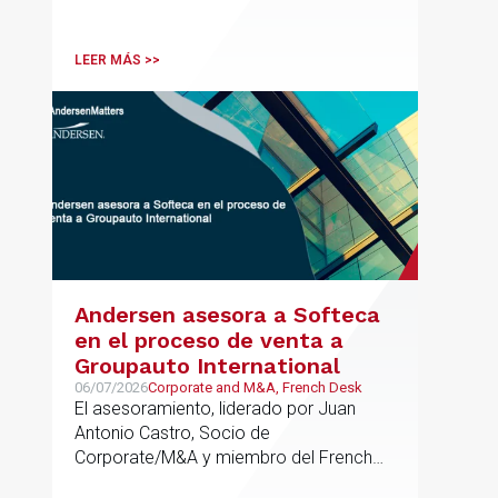
ha participado como asesor en materia
tributaria durante todo el proceso de
formación del fondo, hasta el primer
LEER MÁS >>
cierre que ha tenido lugar recientemente.
Andersen asesora a Softeca
en el proceso de venta a
Groupauto International
06/07/2026
Corporate and M&A, French Desk
El asesoramiento, liderado por Juan
Antonio Castro, Socio de
Corporate/M&A y miembro del French
Desk, impulsa el posicionamiento de