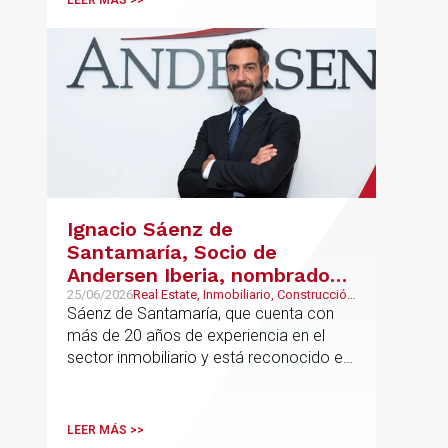
LEER MÁS >>
Ignacio Sáenz de
Santamaría, Socio de
Andersen Iberia, nombrado
director europeo de
25/06/2026
Real Estate, Inmobiliario, Construcción
y Urbanismo
Sáenz de Santamaría, que cuenta con
Inmobiliario de Andersen
más de 20 años de experiencia en el
sector inmobiliario y está reconocido en
directorios internacionales como
Chambers & Partners y Legal500,
codirigirá el EU Real Estate Industry
LEER MÁS >>
Group junto a Kevin Hindley, de Andersen