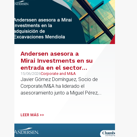
Andersen asesora a
Mirai Investments en su
entrada en el sector
medioambiental con la
15/06/2026
Corporate and M&A
Javier Gómez Domínguez, Socio de
adquisición de la
Corporate/M&A ha liderado el
vasca Excavaciones
asesoramiento junto a Miguel Pérez,
Mendiola
Asociado Senior del mismo
departamento.
LEER MÁS >>