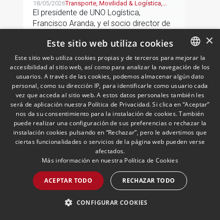
jurídico y fiscal del sector
18/05/2026
Transporte, Movilidad & Logística,
Laboral, Fiscal, Público y Regulatorio
El presidente de UNO Logística,
logístico
Francisco Aranda, y el socio director de
Andersen Iberia, José Vicente Morote,
×
Este sitio web utiliza cookies
han rubricado un acuerdo de
colaboración con el que ambas
Este sitio web utiliza cookies propias y de terceros para mejorar la
entidades trabajarán para ayudar a las
accesibilidad al sitio web, así como para analizar la navegación de los
SPANISH
LEER MÁS >>
usuarios. A través de las cookies, podemos almacenar algún dato
empresas logísticas a anticipar y
ENGLISH
personal, como su dirección IP, para identificarle como usuario cada
gestionar con mayor seguridad jurídica
vez que acceda al sitio web. A estos datos personales también les
sus principales retos regulatorios.
PORTUGUESE
será de aplicación nuestra Política de Privacidad. Si clica en “Aceptar”
nos da su consentimiento para la instalación de cookies. También
puede realizar una configuración de sus preferencias o rechazar la
instalación cookies pulsando en “Rechazar”, pero le advertimos que
ciertas funcionalidades o servicios de la página web pueden verse
afectados.
Más información en nuestra
Política de Cookies
ACEPTAR TODO
RECHAZAR TODO
Grandes empresas españolas
se exponen a sanciones
CONFIGURAR COOKIES
millonarias de Trump por
Cuba
12/05/2026
Cuban Desk