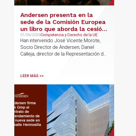
Andersen presenta en la
sede de la Comisión Europea
un libro que aborda la cesión
de soberanía y la primacía
01/06/2026
Competencia y Derecho de la UE
Han intervenido José Vicente Morote,
del Derecho de la UE en las
Socio Director de Andersen; Daniel
constituciones europeas
Calleja, director de la Representación de
la Comisión Europea en España; y
destacadas personalidades del mundo
jurídico y académico
LEER MÁS >>