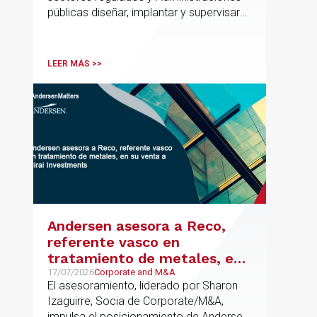
públicas diseñar, implantar y supervisar
proyectos de inteligencia artificial con
gobernanza del dato, trazabilidad y
cumplimiento normativo desde el origen.
LEER MÁS >>
La iniciativa se apoya en una
metodología propia de gestión de
riesgos de IA y se alinea con la
estrategia española de IA soberana
articulada en torno a ALIA.
Andersen asesora a Reco,
referente vasco en
tratamiento de metales, en
su venta a Mirai Investments
17/07/2026
Corporate and M&A
El asesoramiento, liderado por Sharon
Izaguirre, Socia de Corporate/M&A,
impulsa el posicionamiento de Andersen