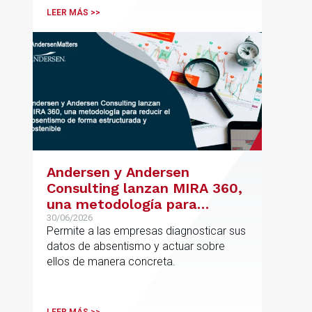
posicionamiento en asesoramiento
LEER MÁS >>
jurídico de alto valor añadido.
Andersen y Andersen
Consulting lanzan MIRA 360,
una metodología para
reducir el absentismo de
30/06/2026
Permite a las empresas diagnosticar sus
forma estructurada y
datos de absentismo y actuar sobre
sostenible
ellos de manera concreta.