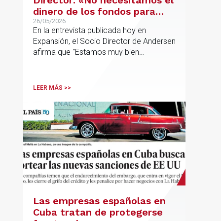
Director: «No necesitamos el
dinero de los fondos para
desarrollar nuestro
26/05/2026
En la entrevista publicada hoy en
proyecto»
Expansión, el Socio Director de Andersen
afirma que "Estamos muy bien
financieramente y por lo tanto nos gusta
la autonomía y la independencia que
tenemos y ese es el modelo que vamos
LEER MÁS >>
a seguir".
Las empresas españolas en
Cuba tratan de protegerse