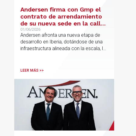
Andersen firma con Gmp el
contrato de arrendamiento
de su nueva sede en la calle
Hermosilla
01/06/2026
Andersen afronta una nueva etapa de
desarrollo en Iberia, dotándose de una
infraestructura alineada con la escala, la
integración y el crecimiento sostenido
del despacho.
LEER MÁS >>