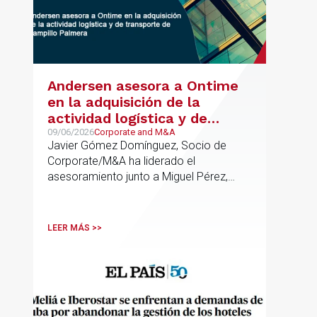
Andersen asesora a Ontime
en la adquisición de la
actividad logística y de
transporte de Campillo
09/06/2026
Corporate and M&A
Javier Gómez Domínguez, Socio de
Palmera
Corporate/M&A ha liderado el
asesoramiento junto a Miguel Pérez,
Asociado Senior del mismo
departamento.
LEER MÁS >>