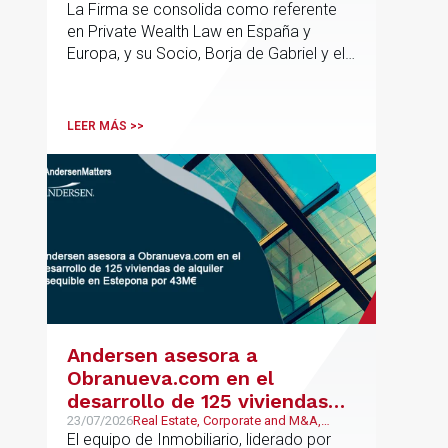
Business
La Firma se consolida como referente
en Private Wealth Law en España y
Europa, y su Socio, Borja de Gabriel y el
Counsel, Jorge Martínez, son
reconocidos como uno de los
profesionales clave del sector.
LEER MÁS >>
Andersen asesora a
Obranueva.com en el
desarrollo de 125 viviendas
de alquiler asequible en
23/07/2026
Real Estate, Corporate and M&A,
Público y Regulatorio
El equipo de Inmobiliario, liderado por
Estepona por 43M€