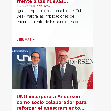
frente a las nuevas
sanciones millonarias que
19/05/2026
Cuban Desk
Ignacio Aparicio, responsable del Cuban
prepara Estados Unidos
Desk, valora las implicaciones del
endurecimiento de las sanciones de
EE.UU. contra Cuba.
LEER MÁS >>
UNO incorpora a Andersen
como socio colaborador para
reforzar el asesoramiento