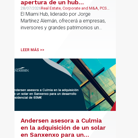
apertura de un hub
estratégico para reforzar el
28/07/2026
Real Estate, Corporate and M&A, PCS,
Wealth Management & Family
El Miami Hub, liderado por Jorge
asesoramiento fiscal, legal y
Business
Martínez Alemán, ofrecerá a empresas,
patrimonial conectando
inversores y grandes patrimonios un
Europa y Latinoamérica
asesoramiento jurídico y fiscal integral
para sus operaciones entre España,
Latinoamérica y otros mercados
LEER MÁS >>
internacionales.
Andersen asesora a Culmia
en la adquisición de un solar
en Sanxenxo para un