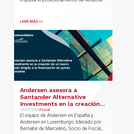
en el ámbito industrial vasco,
acompañando a empresas familiares en
procesos estratégicos de M&A
LEER MÁS >>
Andersen asesora a
Santander Alternative
Investments en la creación
de un nuevo fondo dirigido a
16/07/2026
Fiscal
El equipo de Andersen en España y
la financiación de pymes
Andersen en Luxemburgo, liderado por
europeas
Bernabé de Marcelino, Socio de Fiscal,