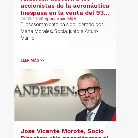
accionistas de la aeronáutica
Inespasa en la venta del 93%
del capital a un grupo de
26/05/2026
Corporate and M&A
El asesoramiento ha sido liderado por
inversores
Marta Morales, Socia; junto a Arturo
Murillo.
LEER MÁS >>
José Vicente Morote, Socio