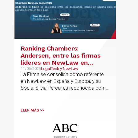
Ranking Chambers:
Andersen, entre las firmas
líderes en NewLaw en
España y Europa
11/06/2026
LegalTech y NewLaw
La Firma se consolida como referente
en NewLaw en España y Europa, y su
Socia, Silvia Perea, es reconocida como
una de las profesionales clave del
sector.
LEER MÁS >>