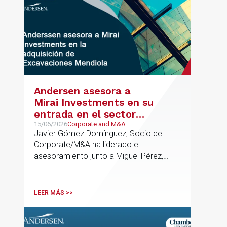
Andersen asesora a
Mirai Investments en su
entrada en el sector
medioambiental con la
15/06/2026
Corporate and M&A
Javier Gómez Domínguez, Socio de
adquisición de la
Corporate/M&A ha liderado el
vasca Excavaciones
asesoramiento junto a Miguel Pérez,
Mendiola
Asociado Senior del mismo
departamento.
LEER MÁS >>