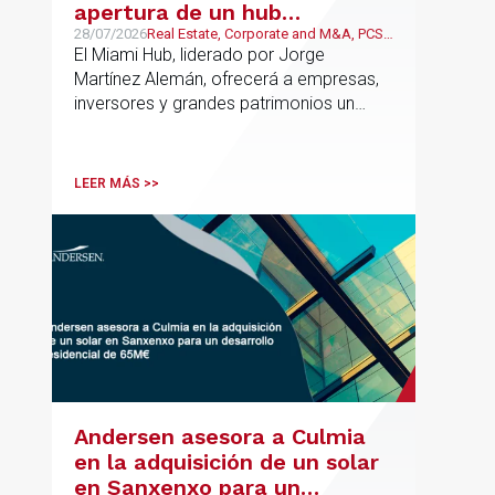
apertura de un hub
estratégico para reforzar el
28/07/2026
Real Estate, Corporate and M&A, PCS,
Wealth Management & Family
El Miami Hub, liderado por Jorge
asesoramiento fiscal, legal y
Business
Martínez Alemán, ofrecerá a empresas,
patrimonial conectando
inversores y grandes patrimonios un
Europa y Latinoamérica
asesoramiento jurídico y fiscal integral
para sus operaciones entre España,
Latinoamérica y otros mercados
LEER MÁS >>
internacionales.
Andersen asesora a Culmia
en la adquisición de un solar
en Sanxenxo para un