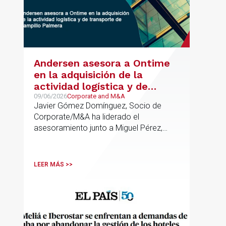
Andersen asesora a Ontime
en la adquisición de la
actividad logística y de
transporte de Campillo
09/06/2026
Corporate and M&A
Javier Gómez Domínguez, Socio de
Palmera
Corporate/M&A ha liderado el
asesoramiento junto a Miguel Pérez,
Asociado Senior del mismo
departamento.
LEER MÁS >>