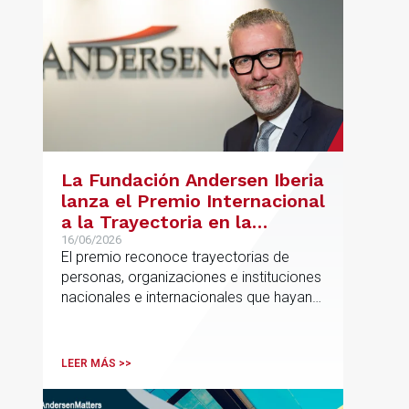
La Fundación Andersen Iberia
lanza el Premio Internacional
a la Trayectoria en la
Promoción de la Educación
16/06/2026
El premio reconoce trayectorias de
personas, organizaciones e instituciones
nacionales e internacionales que hayan
contribuido de forma decisiva y
verificable al acceso, la calidad, la
innovación o la equidad educativa
LEER MÁS >>