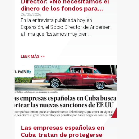
Director: «No necesitamos el
dinero de los fondos para
desarrollar nuestro
26/05/2026
En la entrevista publicada hoy en
proyecto»
Expansión, el Socio Director de Andersen
afirma que "Estamos muy bien
financieramente y por lo tanto nos gusta
la autonomía y la independencia que
tenemos y ese es el modelo que vamos
LEER MÁS >>
a seguir".
Las empresas españolas en
Cuba tratan de protegerse