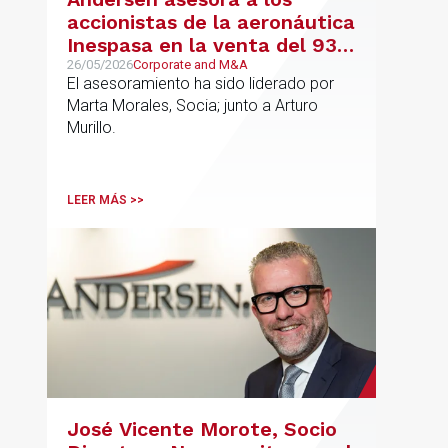
accionistas de la aeronáutica
Inespasa en la venta del 93%
del capital a un grupo de
26/05/2026
Corporate and M&A
El asesoramiento ha sido liderado por
inversores
Marta Morales, Socia; junto a Arturo
Murillo.
LEER MÁS >>
José Vicente Morote, Socio