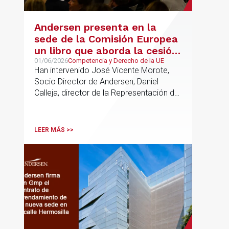
Andersen presenta en la
sede de la Comisión Europea
un libro que aborda la cesión
de soberanía y la primacía
01/06/2026
Competencia y Derecho de la UE
Han intervenido José Vicente Morote,
del Derecho de la UE en las
Socio Director de Andersen; Daniel
constituciones europeas
Calleja, director de la Representación de
la Comisión Europea en España; y
destacadas personalidades del mundo
jurídico y académico
LEER MÁS >>