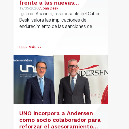
frente a las nuevas
sanciones millonarias que
19/05/2026
Cuban Desk
Ignacio Aparicio, responsable del Cuban
prepara Estados Unidos
Desk, valora las implicaciones del
endurecimiento de las sanciones de
EE.UU. contra Cuba.
LEER MÁS >>
UNO incorpora a Andersen
como socio colaborador para
reforzar el asesoramiento