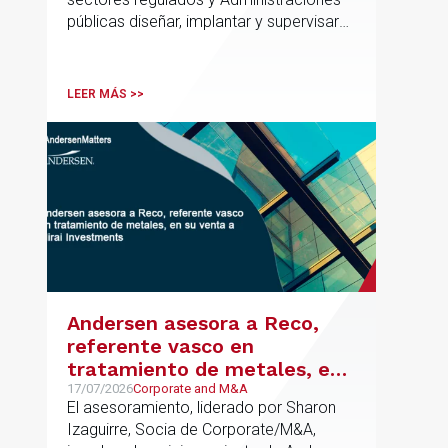
públicas diseñar, implantar y supervisar
proyectos de inteligencia artificial con
gobernanza del dato, trazabilidad y
cumplimiento normativo desde el origen.
LEER MÁS >>
La iniciativa se apoya en una
metodología propia de gestión de
riesgos de IA y se alinea con la
estrategia española de IA soberana
articulada en torno a ALIA.
Andersen asesora a Reco,
referente vasco en
tratamiento de metales, en
su venta a Mirai Investments
17/07/2026
Corporate and M&A
El asesoramiento, liderado por Sharon
Izaguirre, Socia de Corporate/M&A,