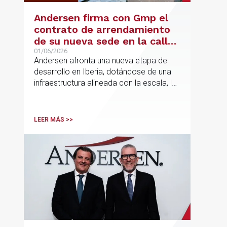
Andersen firma con Gmp el
contrato de arrendamiento
de su nueva sede en la calle
Hermosilla
01/06/2026
Andersen afronta una nueva etapa de
desarrollo en Iberia, dotándose de una
infraestructura alineada con la escala, la
integración y el crecimiento sostenido
del despacho.
LEER MÁS >>