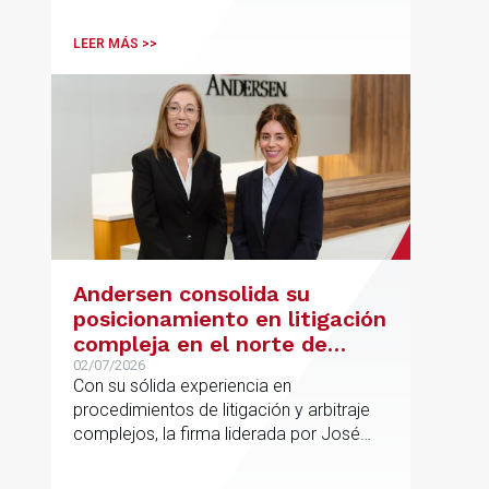
Andersen en operaciones franco-
españolas que combinan los sectores
LEER MÁS >>
tecnológico e industrial
Andersen consolida su
posicionamiento en litigación
compleja en el norte de
España con la incorporación
02/07/2026
Con su sólida experiencia en
de Rebeca Larena
procedimientos de litigación y arbitraje
complejos, la firma liderada por José
Vicente Morote impulsa el crecimiento
de su oficina en Bilbao y refuerza su