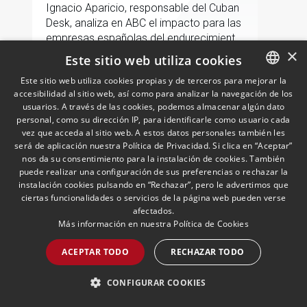
Ignacio Aparicio, responsable del Cuban
Desk, analiza en ABC el impacto para las
empresas españolas del endurecimiento
×
de las sanciones de EE.UU. contra Cuba.
Este sitio web utiliza cookies
Este sitio web utiliza cookies propias y de terceros para mejorar la
LEER MÁS >>
accesibilidad al sitio web, así como para analizar la navegación de los
SPANISH
usuarios. A través de las cookies, podemos almacenar algún dato
ENGLISH
personal, como su dirección IP, para identificarle como usuario cada
vez que acceda al sitio web. A estos datos personales también les
PORTUGUESE
será de aplicación nuestra Política de Privacidad. Si clica en “Aceptar”
nos da su consentimiento para la instalación de cookies. También
puede realizar una configuración de sus preferencias o rechazar la
instalación cookies pulsando en “Rechazar”, pero le advertimos que
ciertas funcionalidades o servicios de la página web pueden verse
afectados.
Más información en nuestra
Política de Cookies
Andersen nombra a Pablo
ACEPTAR TODO
RECHAZAR TODO
Gómez-Acebo como
codirector de Fiscal en Iberia
CONFIGURAR COOKIES
junto con Borja de Gabriel
29/04/2026
Fiscal
Ambos Socios compartirán la dirección