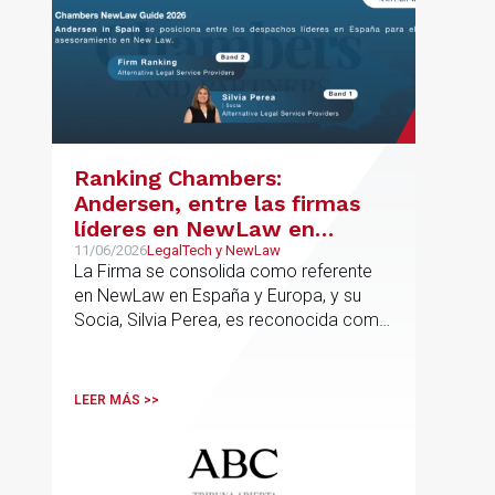
Ranking Chambers:
Andersen, entre las firmas
líderes en NewLaw en
España y Europa
11/06/2026
LegalTech y NewLaw
La Firma se consolida como referente
en NewLaw en España y Europa, y su
Socia, Silvia Perea, es reconocida como
una de las profesionales clave del
sector.
LEER MÁS >>