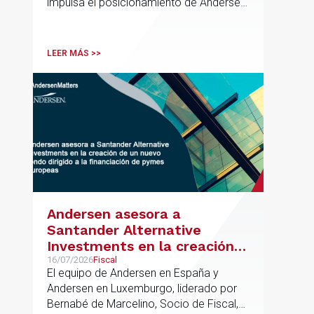
impulsa el posicionamiento de Andersen
en el ámbito industrial vasco,
acompañando a empresas familiares en
procesos estratégicos de M&A
LEER MÁS >>
Andersen asesora a
Santander Alternative
Investments en la creación
de un nuevo fondo dirigido a
16/07/2026
Fiscal
El equipo de Andersen en España y
la financiación de pymes
Andersen en Luxemburgo, liderado por
europeas
Bernabé de Marcelino, Socio de Fiscal,