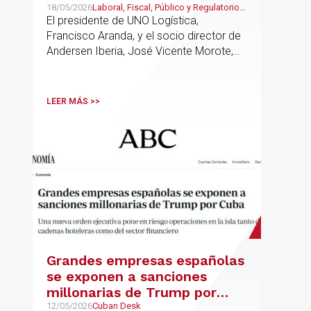
jurídico y fiscal del sector
18/05/2026
Laboral, Fiscal, Público y Regulatorio,
Transporte, Movilidad & Logística
El presidente de UNO Logística,
logístico
Francisco Aranda, y el socio director de
Andersen Iberia, José Vicente Morote,
han rubricado un acuerdo de
colaboración con el que ambas
entidades trabajarán para ayudar a las
LEER MÁS >>
empresas logísticas a anticipar y
gestionar con mayor seguridad jurídica
sus principales retos regulatorios.
Grandes empresas españolas
se exponen a sanciones
millonarias de Trump por
Cuba
12/05/2026
Cuban Desk