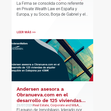
Business
La Firma se consolida como referente
en Private Wealth Law en España y
Europa, y su Socio, Borja de Gabriel y el
Counsel, Jorge Martínez, son
reconocidos como uno de los
profesionales clave del sector.
LEER MÁS >>
Andersen asesora a
Obranueva.com en el
desarrollo de 125 viviendas
de alquiler asequible en
23/07/2026
Real Estate, Corporate and M&A,
Público y Regulatorio
El equipo de Inmobiliario, liderado por