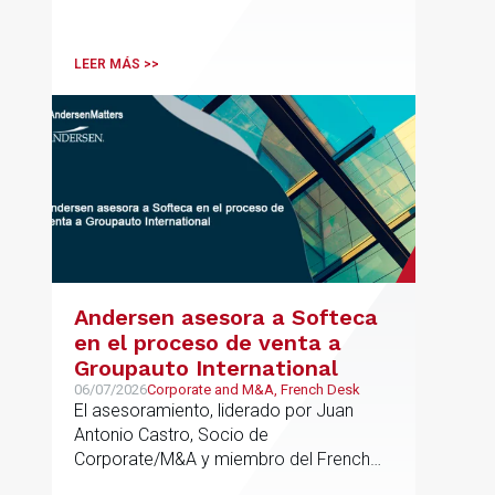
ha participado como asesor en materia
tributaria durante todo el proceso de
formación del fondo, hasta el primer
LEER MÁS >>
cierre que ha tenido lugar recientemente.
Andersen asesora a Softeca
en el proceso de venta a
Groupauto International
06/07/2026
Corporate and M&A, French Desk
El asesoramiento, liderado por Juan
Antonio Castro, Socio de
Corporate/M&A y miembro del French
Desk, impulsa el posicionamiento de