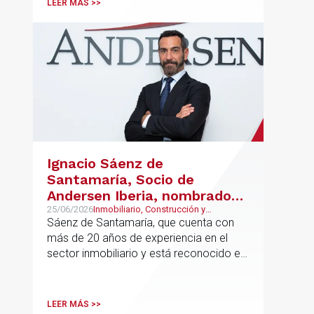
LEER MÁS >>
Ignacio Sáenz de
Santamaría, Socio de
Andersen Iberia, nombrado
director europeo de
25/06/2026
Inmobiliario, Construcción y
Urbanismo, Real Estate
Sáenz de Santamaría, que cuenta con
Inmobiliario de Andersen
más de 20 años de experiencia en el
sector inmobiliario y está reconocido en
directorios internacionales como
Chambers & Partners y Legal500,
codirigirá el EU Real Estate Industry
LEER MÁS >>