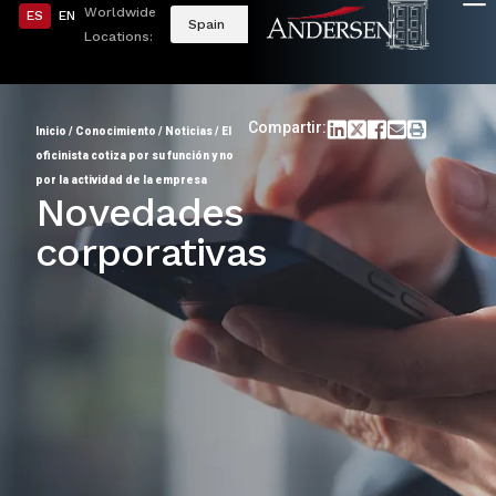
Worldwide
ES
EN
Spain
Locations:
Compartir:
Inicio
/
Conocimiento
/
Noticias
/
El
oficinista cotiza por su función y no
por la actividad de la empresa
Novedades
corporativas