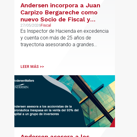
Andersen incorpora a Juan
Carpizo Bergareche como
nuevo Socio de Fiscal y
responsable de la práctica
27/05/2026
Fiscal
Es Inspector de Hacienda en excedencia
ibérica de Fiscalidad Local
y cuenta con más de 25 años de
trayectoria asesorando a grandes
compañías nacionales e internacionales,
incluyendo grupos del IBEX 35,
principalmente en los sectores
LEER MÁS >>
energético, inmobiliario y
medioambiental
Andersen asesora a los