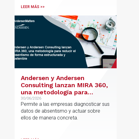
posicionamiento en asesoramiento
LEER MÁS >>
jurídico de alto valor añadido.
Andersen y Andersen
Consulting lanzan MIRA 360,
una metodología para
reducir el absentismo de
30/06/2026
Permite a las empresas diagnosticar sus
forma estructurada y
datos de absentismo y actuar sobre
sostenible
ellos de manera concreta.