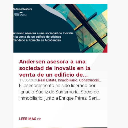
Group junto a Kevin Hindley, de Andersen
UK.
Andersen asesora a una
sociedad de Inovalis en la
venta de un edificio de
oficinas arrendado a Konecta
17/06/2026
Real Estate, Inmobiliario, Construcción
y Urbanismo
El asesoramiento ha sido liderado por
en Alcobendas
Ignacio Sáenz de Santamaría, Socio de
Inmobiliario, junto a Enrique Pérez, Senior
Associate y Eduardo Ramos, Senior
Lawyer.
LEER MÁS >>