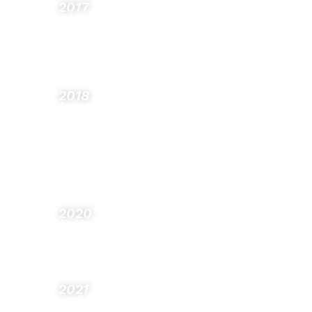
2017
Olleros Abogados se incorpora como firma
miembro en Andersen Global y adopta
oficialmente el nombre de Andersen.
2018
Andersen estrena su nueva sede de Madrid
en la calle Velázquez.
Andersen abre oficina en Sevilla para
continuar con su plan de expansión territorial
en España.
2020
Andersen nombra a José Vicente Morote e
Íñigo Rodríguez-Sastre socios codirectores
de la firma.
2021
José Vicente Morote es elegido miembro