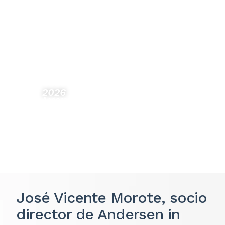
con la apertura de oficina en Oporto.
José Vicente Morote renueva su mandato
como miembro del Global Board de
Andersen.
Andersen Iberia pone en marcha su
Fundación e impulsa su compromiso social.
2026
Andersen integra PRA – Raposo, Sá Miranda
& Associados y superará los 110 millones
de euros de facturación en Iberia.
José Vicente Morote, socio
director de Andersen in