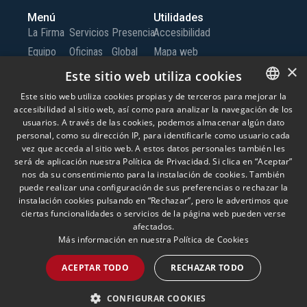
Menú
Utilidades
La Firma
Servicios
Presencia
Accesibilidad
Equipo
Oficinas
Global
Mapa web
×
Conocimiento
Iberia
Trabaja
Canal de Información
Este sitio web utiliza cookies
Oficinas
con
Este sitio web utiliza cookies propias y de terceros para mejorar la
Globales
nosotros
accesibilidad al sitio web, así como para analizar la navegación de los
SPANISH
usuarios. A través de las cookies, podemos almacenar algún dato
Contacto
ENGLISH
personal, como su dirección IP, para identificarle como usuario cada
vez que acceda al sitio web. A estos datos personales también les
PORTUGUESE
será de aplicación nuestra Política de Privacidad. Si clica en “Aceptar”
© Andersen Tax LLC, Andersen Tax & Legal, S.L.P. y Andersen Tax & Legal Iberia,
nos da su consentimiento para la instalación de cookies. También
S.L.P. Andersen Tax & Legal, S.L.P. y Andersen Tax & Legal Iberia, S.L.P. son las
puede realizar una configuración de sus preferencias o rechazar la
firmas miembro españolas de Andersen Global, una ‘verein’ suiza compuesta
por firmas miembro que son entidades jurídicas independientes, localizadas
instalación cookies pulsando en “Rechazar”, pero le advertimos que
alrededor del mundo y que proporcionan servicios bajo su propio nombre o las
ciertas funcionalidades o servicios de la página web pueden verse
marcas “Andersen Tax” o “Andersen Tax & Legal”. Andersen Global no presta
afectados.
servicios y no tiene responsabilidad sobre las acciones de otras firmas
Más información en nuestra
Política de Cookies
miembro, que tampoco poseen responsabilidad por ninguna acción realizada
por Andersen Global. El uso de esta página web, está sujeto a sus propios
términos y condiciones. Por favor, lea los términos y condiciones, antes del uso de
ACEPTAR TODO
RECHAZAR TODO
ésta página web.
Aviso Legal
Política de Privacidad
Política de Cookies
Política de Seguridad de la Información
CONFIGURAR COOKIES