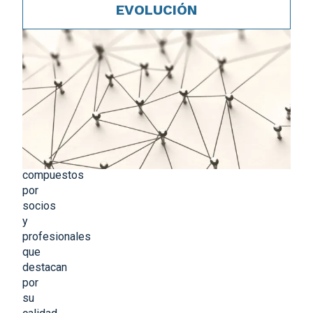
EVOLUCIÓN
Calidad,
talento
y
excelencia
Nuestros
equipos
están
compuestos
por
socios
y
profesionales
que
destacan
por
su