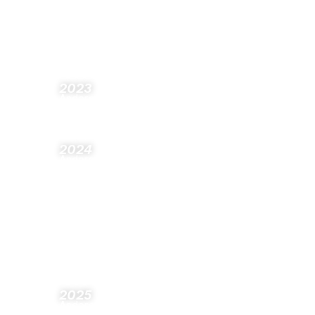
Barcelona en 2024.
José Vicente Morote es reelegido miembro
del Global Board de Andersen.
2023
Andersen abre oficina en Málaga para
reforzar su presencia en el sur de España.
2024
Andersen supera los 50 millones de
facturación.
Andersen elige a José Vicente Morote como
socio director del despacho en Iberia.
Andersen abre oficina en Bilbao para dar
cobertura al País Vasco y la Zona Norte.
2025
Andersen completa su presencia en Portugal