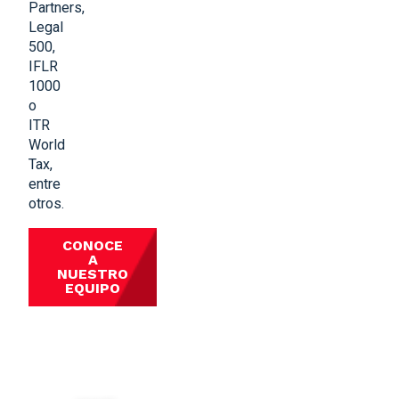
Partners,
Legal
500,
IFLR
1000
o
ITR
World
Tax,
entre
otros.
CONOCE
A
NUESTRO
EQUIPO
Historia de la Firma