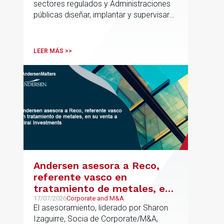
sectores regulados y Administraciones
públicas diseñar, implantar y supervisar
proyectos de inteligencia artificial con
gobernanza del dato, trazabilidad y
cumplimiento normativo desde el origen.
LEER MÁS >>
La iniciativa se apoya en una
metodología propia de gestión de
riesgos de IA y se alinea con la
estrategia española de IA soberana
articulada en torno a ALIA.
Andersen asesora a Reco,
referente vasco en
tratamiento de metales, en
su venta a Mirai Investments
17/07/2026
Corporate and M&A
El asesoramiento, liderado por Sharon
Izaguirre, Socia de Corporate/M&A,