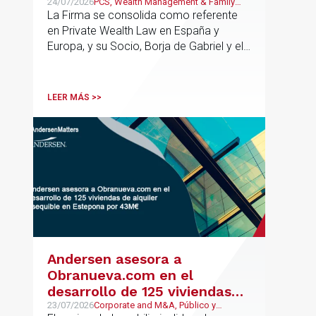
España y Europa
24/07/2026
PCS, Wealth Management & Family
Business
La Firma se consolida como referente
en Private Wealth Law en España y
Europa, y su Socio, Borja de Gabriel y el
Counsel, Jorge Martínez, son
reconocidos como uno de los
profesionales clave del sector.
LEER MÁS >>
Andersen asesora a
Obranueva.com en el
desarrollo de 125 viviendas
de alquiler asequible en
23/07/2026
Corporate and M&A, Público y