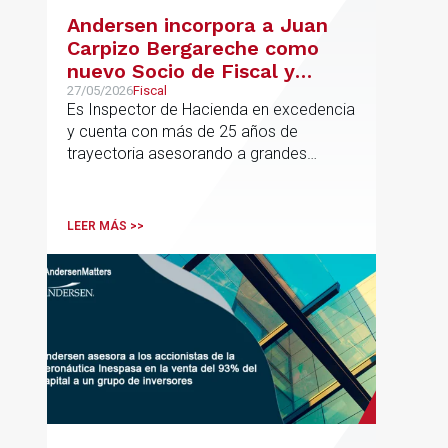
Andersen incorpora a Juan
Carpizo Bergareche como
nuevo Socio de Fiscal y
responsable de la práctica
27/05/2026
Fiscal
Es Inspector de Hacienda en excedencia
ibérica de Fiscalidad Local
y cuenta con más de 25 años de
trayectoria asesorando a grandes
compañías nacionales e internacionales,
incluyendo grupos del IBEX 35,
principalmente en los sectores
LEER MÁS >>
energético, inmobiliario y
medioambiental