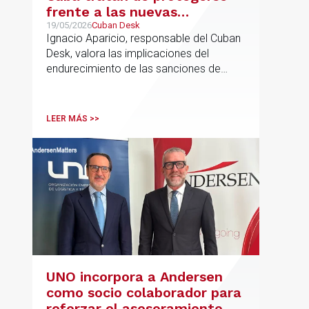
frente a las nuevas
sanciones millonarias que
19/05/2026
Cuban Desk
Ignacio Aparicio, responsable del Cuban
prepara Estados Unidos
Desk, valora las implicaciones del
endurecimiento de las sanciones de
EE.UU. contra Cuba.
LEER MÁS >>
UNO incorpora a Andersen
como socio colaborador para
reforzar el asesoramiento