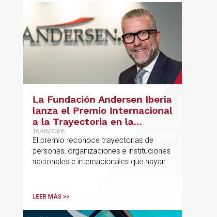
La Fundación Andersen Iberia
lanza el Premio Internacional
a la Trayectoria en la
Promoción de la Educación
16/06/2026
El premio reconoce trayectorias de
personas, organizaciones e instituciones
nacionales e internacionales que hayan
contribuido de forma decisiva y
verificable al acceso, la calidad, la
innovación o la equidad educativa
LEER MÁS >>