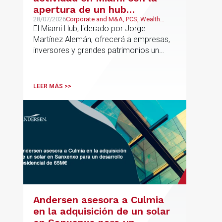
apertura de un hub
estratégico para reforzar el
28/07/2026
Corporate and M&A, PCS, Wealth
Management & Family Business, Real
El Miami Hub, liderado por Jorge
asesoramiento fiscal, legal y
Estate
Martínez Alemán, ofrecerá a empresas,
patrimonial conectando
inversores y grandes patrimonios un
Europa y Latinoamérica
asesoramiento jurídico y fiscal integral
para sus operaciones entre España,
Latinoamérica y otros mercados
LEER MÁS >>
internacionales.
Andersen asesora a Culmia
en la adquisición de un solar