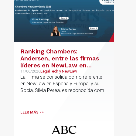
Ranking Chambers:
Andersen, entre las firmas
líderes en NewLaw en
España y Europa
11/06/2026
LegalTech y NewLaw
La Firma se consolida como referente
en NewLaw en España y Europa, y su
Socia, Silvia Perea, es reconocida como
una de las profesionales clave del
sector.
LEER MÁS >>