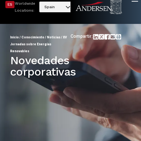
Worldwide
ES
Spain
Locations:
Compartir:
Inicio
/
Conocimiento
/
Noticias
/
XV
Jornadas sobre Energías
Renovables
Novedades
corporativas