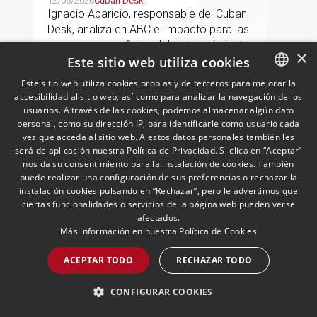
Cuba
12/05/2026
Cuban Desk
Ignacio Aparicio, responsable del Cuban
Desk, analiza en ABC el impacto para las
empresas españolas del endurecimiento
×
Este sitio web utiliza cookies
de las sanciones de EE.UU. contra Cuba.
Este sitio web utiliza cookies propias y de terceros para mejorar la
accesibilidad al sitio web, así como para analizar la navegación de los
SPANISH
LEER MÁS >>
usuarios. A través de las cookies, podemos almacenar algún dato
ENGLISH
personal, como su dirección IP, para identificarle como usuario cada
vez que acceda al sitio web. A estos datos personales también les
PORTUGUESE
será de aplicación nuestra Política de Privacidad. Si clica en “Aceptar”
nos da su consentimiento para la instalación de cookies. También
puede realizar una configuración de sus preferencias o rechazar la
instalación cookies pulsando en “Rechazar”, pero le advertimos que
ciertas funcionalidades o servicios de la página web pueden verse
afectados.
Más información en nuestra
Política de Cookies
Andersen nombra a Pablo
ACEPTAR TODO
RECHAZAR TODO
Gómez-Acebo como
codirector de Fiscal en Iberia
CONFIGURAR COOKIES
junto con Borja de Gabriel
29/04/2026
Fiscal