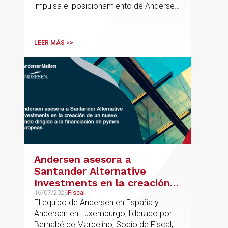
impulsa el posicionamiento de Andersen
en el ámbito industrial vasco,
acompañando a empresas familiares en
procesos estratégicos de M&A
LEER MÁS >>
Andersen asesora a
Santander Alternative
Investments en la creación
de un nuevo fondo dirigido a
16/07/2026
Fiscal
El equipo de Andersen en España y
la financiación de pymes
Andersen en Luxemburgo, liderado por
europeas
Bernabé de Marcelino, Socio de Fiscal,