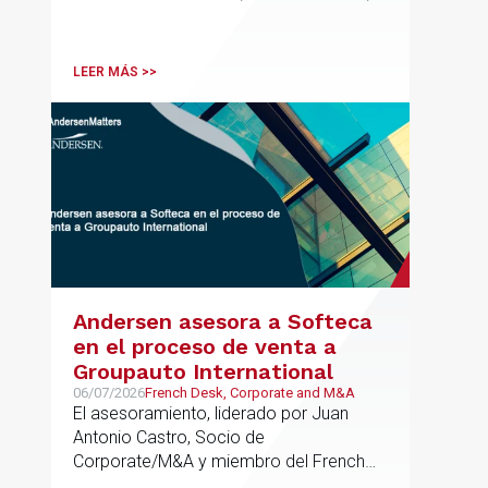
ha participado como asesor en materia
tributaria durante todo el proceso de
formación del fondo, hasta el primer
LEER MÁS >>
cierre que ha tenido lugar recientemente.
Andersen asesora a Softeca
en el proceso de venta a
Groupauto International
06/07/2026
French Desk, Corporate and M&A
El asesoramiento, liderado por Juan
Antonio Castro, Socio de
Corporate/M&A y miembro del French
Desk, impulsa el posicionamiento de