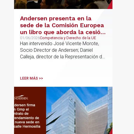
Andersen presenta en la
sede de la Comisión Europea
un libro que aborda la cesión
de soberanía y la primacía
01/06/2026
Competencia y Derecho de la UE
Han intervenido José Vicente Morote,
del Derecho de la UE en las
Socio Director de Andersen; Daniel
constituciones europeas
Calleja, director de la Representación de
la Comisión Europea en España; y
destacadas personalidades del mundo
jurídico y académico
LEER MÁS >>