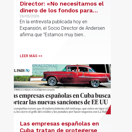
Director: «No necesitamos el
dinero de los fondos para
desarrollar nuestro
26/05/2026
En la entrevista publicada hoy en
proyecto»
Expansión, el Socio Director de Andersen
afirma que "Estamos muy bien
financieramente y por lo tanto nos gusta
la autonomía y la independencia que
tenemos y ese es el modelo que vamos
LEER MÁS >>
a seguir".
Las empresas españolas en
Cuba tratan de protegerse