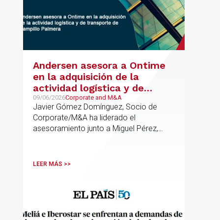
Andersen asesora a Ontime
en la adquisición de la
actividad logística y de
transporte de Campillo
09/06/2026
Corporate and M&A
Javier Gómez Domínguez, Socio de
Palmera
Corporate/M&A ha liderado el
asesoramiento junto a Miguel Pérez,
Asociado Senior del mismo
departamento.
LEER MÁS >>