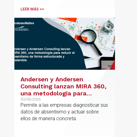
de su oficina en Bilbao y refuerza su
posicionamiento en asesoramiento
LEER MÁS >>
jurídico de alto valor añadido.
Andersen y Andersen
Consulting lanzan MIRA 360,
una metodología para
reducir el absentismo de
30/06/2026
Permite a las empresas diagnosticar sus
forma estructurada y
datos de absentismo y actuar sobre
sostenible
ellos de manera concreta.