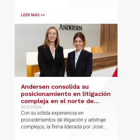
Andersen en operaciones franco-
españolas que combinan los sectores
LEER MÁS >>
tecnológico e industrial
Andersen consolida su
posicionamiento en litigación
compleja en el norte de
España con la incorporación
02/07/2026
Con su sólida experiencia en
de Rebeca Larena
procedimientos de litigación y arbitraje
complejos, la firma liderada por José
Vicente Morote impulsa el crecimiento