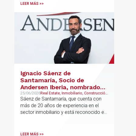
LEER MÁS >>
Ignacio Sáenz de
Santamaría, Socio de
Andersen Iberia, nombrado
director europeo de
25/06/2026
Real Estate, Inmobiliario, Construcción
y Urbanismo
Sáenz de Santamaría, que cuenta con
Inmobiliario de Andersen
más de 20 años de experiencia en el
sector inmobiliario y está reconocido en
directorios internacionales como
Chambers & Partners y Legal500,
codirigirá el EU Real Estate Industry
LEER MÁS >>