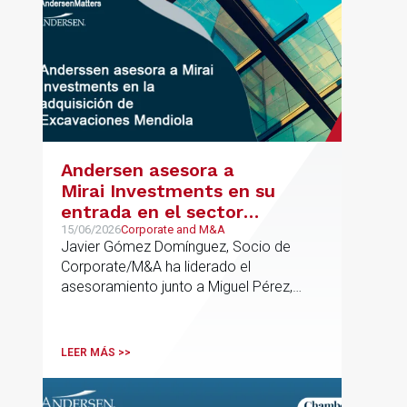
Andersen asesora a
Mirai Investments en su
entrada en el sector
medioambiental con la
15/06/2026
Corporate and M&A
Javier Gómez Domínguez, Socio de
adquisición de la
Corporate/M&A ha liderado el
vasca Excavaciones
asesoramiento junto a Miguel Pérez,
Mendiola
Asociado Senior del mismo
departamento.
LEER MÁS >>