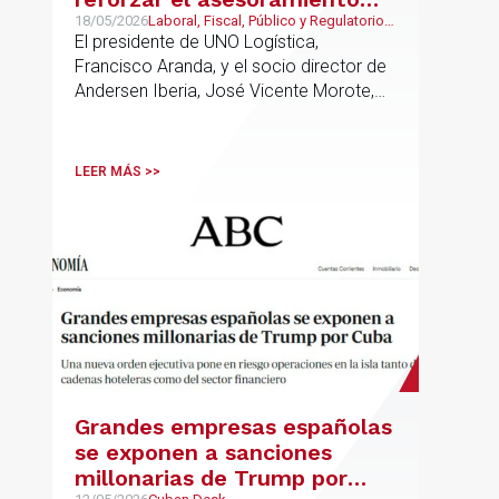
jurídico y fiscal del sector
18/05/2026
Laboral, Fiscal, Público y Regulatorio,
Transporte, Movilidad & Logística
El presidente de UNO Logística,
logístico
Francisco Aranda, y el socio director de
Andersen Iberia, José Vicente Morote,
han rubricado un acuerdo de
colaboración con el que ambas
entidades trabajarán para ayudar a las
LEER MÁS >>
empresas logísticas a anticipar y
gestionar con mayor seguridad jurídica
sus principales retos regulatorios.
Grandes empresas españolas
se exponen a sanciones
millonarias de Trump por