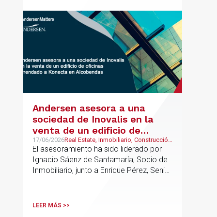
Group junto a Kevin Hindley, de Andersen
UK.
Andersen asesora a una
sociedad de Inovalis en la
venta de un edificio de
oficinas arrendado a Konecta
17/06/2026
Real Estate, Inmobiliario, Construcción
y Urbanismo
El asesoramiento ha sido liderado por
en Alcobendas
Ignacio Sáenz de Santamaría, Socio de
Inmobiliario, junto a Enrique Pérez, Senior
Associate y Eduardo Ramos, Senior
Lawyer.
LEER MÁS >>