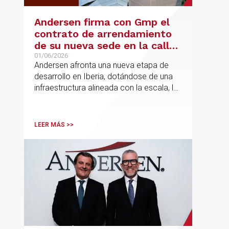
Andersen firma con Gmp el
contrato de arrendamiento
de su nueva sede en la calle
Hermosilla
01/06/2026
Andersen afronta una nueva etapa de
desarrollo en Iberia, dotándose de una
infraestructura alineada con la escala, la
integración y el crecimiento sostenido
del despacho.
LEER MÁS >>