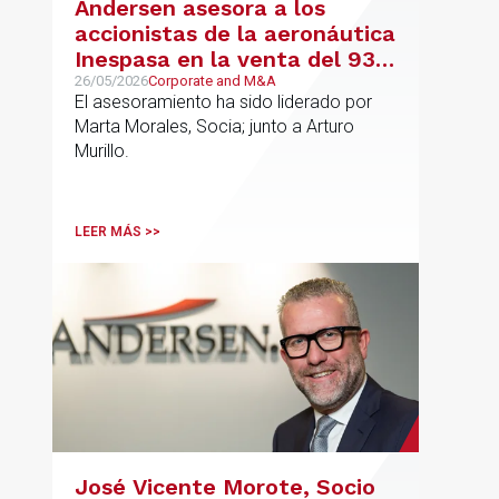
Andersen asesora a los
accionistas de la aeronáutica
Inespasa en la venta del 93%
del capital a un grupo de
26/05/2026
Corporate and M&A
El asesoramiento ha sido liderado por
inversores
Marta Morales, Socia; junto a Arturo
Murillo.
LEER MÁS >>
José Vicente Morote, Socio