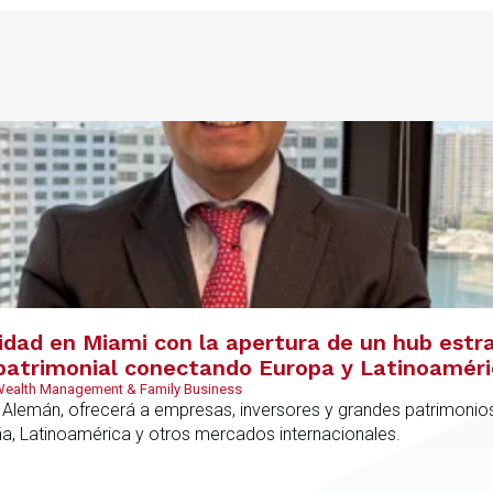
s
vidad en Miami con la apertura de un hub estr
y patrimonial conectando Europa y Latinoamér
 Wealth Management & Family Business
 Alemán, ofrecerá a empresas, inversores y grandes patrimonios
ña, Latinoamérica y otros mercados internacionales.