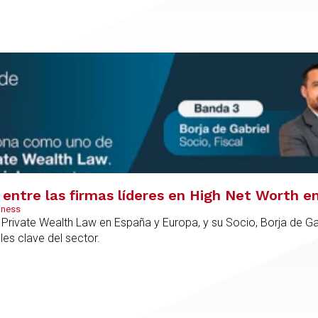
entre las firmas líderes en High Net Worth e
iness
rivate Wealth Law en España y Europa, y su Socio, Borja de Gab
es clave del sector.