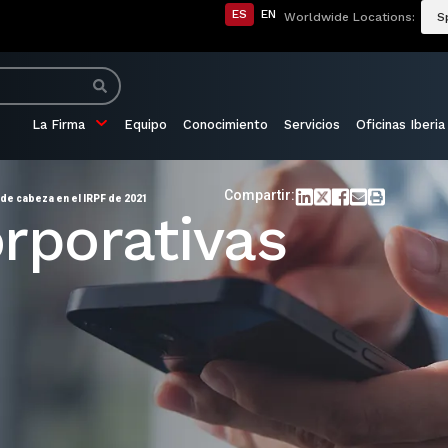
ES
EN
Worldwide Locations:
S
La Firma
Equipo
Conocimiento
Servicios
Oficinas Iberia
Compartir:
 de cabeza en el IRPF de 2021
rporativas