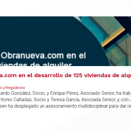
com en el desarrollo de 125 viviendas de alq
o y Regulatorio
duardo González, Socio, y Enrique Pérez, Asociado Senior, ha tr
Antonio Cañadas, Socio y Teresa García, Asociada Senior; y con
rsen ha desplegado un asesoramiento multidisciplinar para dar 
culo promotor, la compra del suelo y la estructuración de la fin