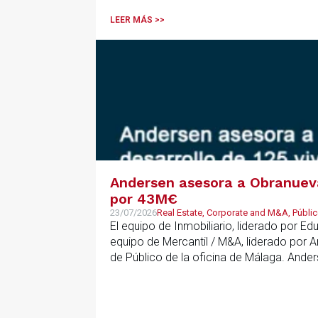
LEER MÁS >>
Andersen asesora a Obranueva.
por 43M€
23/07/2026
Real Estate, Corporate and M&A, Públic
El equipo de Inmobiliario, liderado por E
equipo de Mercantil / M&A, liderado por 
de Público de la oficina de Málaga. Ande
que ha combinado la constitución del vehí