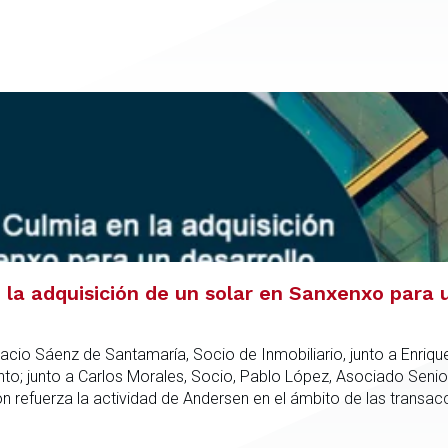
la adquisición de un solar en Sanxenxo para u
acio Sáenz de Santamaría, Socio de Inmobiliario, junto a Enriqu
; junto a Carlos Morales, Socio, Pablo López, Asociado Senio
refuerza la actividad de Andersen en el ámbito de las transacc
nto especializado capaz de integrar el análisis jurídico, urbanís
dica en todas las fases de la operación.