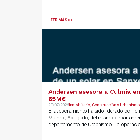
LEER MÁS >>
Andersen asesora a Culmia en 
65M€
27/07/2026
Inmobiliario, Construcción y Urbanismo
El asesoramiento ha sido liderado por Ign
Mármol, Abogado, del mismo departamento
departamento de Urbanismo. La operación 
que resulta clave contar con un asesoramie
anticipar riesgos y aportar seguridad jurí