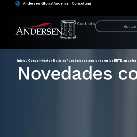
Andersen Global
Andersen Consulting
Contacto
Inicio
/
Conocimiento
/
Noticias
/
Las bajas retenciones en los ERTE, un dolor
Novedades co