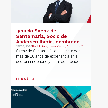
Ignacio Sáenz de
Santamaría, Socio de
Andersen Iberia, nombrado
director europeo de
25/06/2026
Real Estate, Inmobiliario, Construcción
y Urbanismo
Sáenz de Santamaría, que cuenta con
Inmobiliario de Andersen
más de 20 años de experiencia en el
sector inmobiliario y está reconocido en
directorios internacionales como
Chambers & Partners y Legal500,
codirigirá el EU Real Estate Industry
LEER MÁS >>
Group junto a Kevin Hindley, de Andersen
UK.