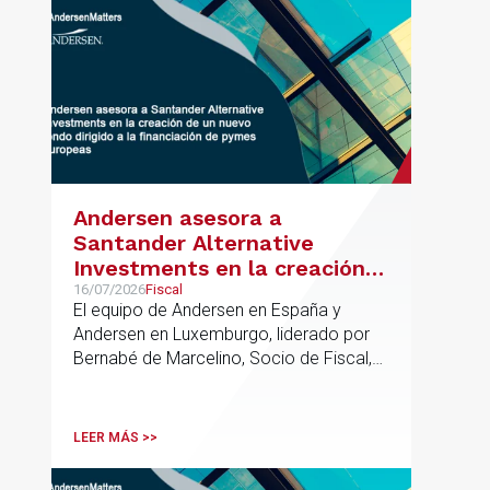
Andersen asesora a
Santander Alternative
Investments en la creación
de un nuevo fondo dirigido a
16/07/2026
Fiscal
El equipo de Andersen en España y
la financiación de pymes
Andersen en Luxemburgo, liderado por
europeas
Bernabé de Marcelino, Socio de Fiscal,
ha participado como asesor en materia
tributaria durante todo el proceso de
formación del fondo, hasta el primer
LEER MÁS >>
cierre que ha tenido lugar recientemente.