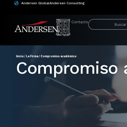
Andersen Global
Andersen Consulting
Contacto
Inicio
/
La Firma
/
Compromiso académico
Compromiso 