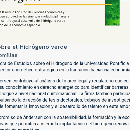
obre el Hidrógeno verde
omillas
ra de Estudios sobre el Hidrógeno de la Universidad Pontificia C
ector energético estratégico en la transición hacia una economí
ersen contribuye al análisis del marco legal y regulatorio que con
su conocimiento en derecho energético para identificar barrera
liegue a nivel nacional e internacional. La firma también partici
lsando la dirección de tesis doctorales, trabajos de investigac
de fomentar la innovación y el desarrollo de talento en este ámb
promiso de Andersen con la sostenibilidad, la formación y la exce
ivas que permitan acelerar la implantación del hidrógeno renova