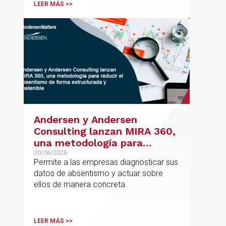
posicionamiento en asesoramiento
LEER MÁS >>
jurídico de alto valor añadido.
Andersen y Andersen
Consulting lanzan MIRA 360,
una metodología para
reducir el absentismo de
30/06/2026
Permite a las empresas diagnosticar sus
forma estructurada y
datos de absentismo y actuar sobre
sostenible
ellos de manera concreta.
LEER MÁS >>