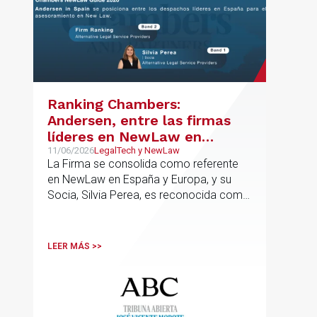
Ranking Chambers:
Andersen, entre las firmas
líderes en NewLaw en
España y Europa
11/06/2026
LegalTech y NewLaw
La Firma se consolida como referente
en NewLaw en España y Europa, y su
Socia, Silvia Perea, es reconocida como
una de las profesionales clave del
sector.
LEER MÁS >>