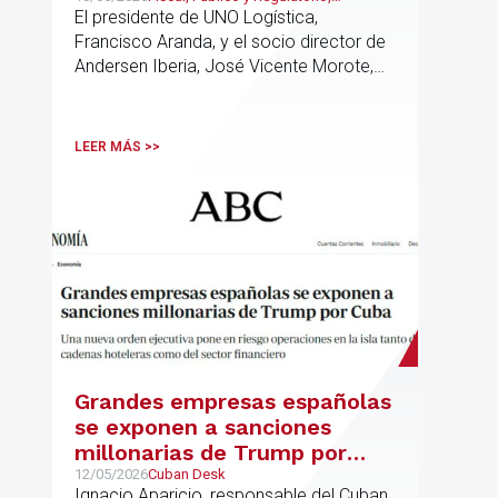
jurídico y fiscal del sector
Transporte, Movilidad & Logística,
El presidente de UNO Logística,
logístico
Laboral
Francisco Aranda, y el socio director de
Andersen Iberia, José Vicente Morote,
han rubricado un acuerdo de
colaboración con el que ambas
entidades trabajarán para ayudar a las
LEER MÁS >>
empresas logísticas a anticipar y
gestionar con mayor seguridad jurídica
sus principales retos regulatorios.
Grandes empresas españolas
se exponen a sanciones
millonarias de Trump por
Cuba
12/05/2026
Cuban Desk
Ignacio Aparicio, responsable del Cuban