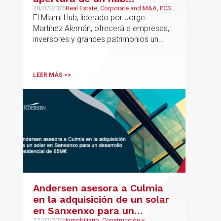
estratégico para reforzar el
28/07/2026
Real Estate, Corporate and M&A, PCS,
Wealth Management & Family
El Miami Hub, liderado por Jorge
asesoramiento fiscal, legal y
Business
Martínez Alemán, ofrecerá a empresas,
patrimonial conectando
inversores y grandes patrimonios un
Europa y Latinoamérica
asesoramiento jurídico y fiscal integral
para sus operaciones entre España,
Latinoamérica y otros mercados
LEER MÁS >>
internacionales.
Andersen asesora a Culmia
en la adquisición de un solar
en Sanxenxo para un
27/07/2026
Inmobiliario, Construcción y