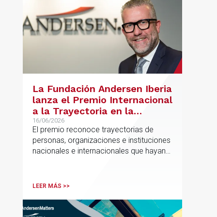
La Fundación Andersen Iberia
lanza el Premio Internacional
a la Trayectoria en la
Promoción de la Educación
16/06/2026
El premio reconoce trayectorias de
personas, organizaciones e instituciones
nacionales e internacionales que hayan
contribuido de forma decisiva y
verificable al acceso, la calidad, la
innovación o la equidad educativa
LEER MÁS >>