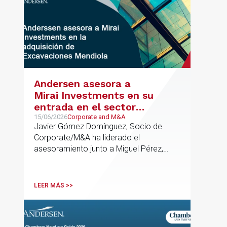
Andersen asesora a
Mirai Investments en su
entrada en el sector
medioambiental con la
15/06/2026
Corporate and M&A
Javier Gómez Domínguez, Socio de
adquisición de la
Corporate/M&A ha liderado el
vasca Excavaciones
asesoramiento junto a Miguel Pérez,
Mendiola
Asociado Senior del mismo
departamento.
LEER MÁS >>