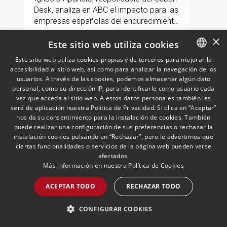
Desk, analiza en ABC el impacto para las
empresas españolas del endurecimiento
de las sanciones de EE.UU. contra Cuba.
×
Este sitio web utiliza cookies
LEER MÁS >>
Este sitio web utiliza cookies propias y de terceros para mejorar la
accesibilidad al sitio web, así como para analizar la navegación de los
SPANISH
usuarios. A través de las cookies, podemos almacenar algún dato
ENGLISH
personal, como su dirección IP, para identificarle como usuario cada
vez que acceda al sitio web. A estos datos personales también les
PORTUGUESE
será de aplicación nuestra Política de Privacidad. Si clica en “Aceptar”
nos da su consentimiento para la instalación de cookies. También
puede realizar una configuración de sus preferencias o rechazar la
instalación cookies pulsando en “Rechazar”, pero le advertimos que
ciertas funcionalidades o servicios de la página web pueden verse
afectados.
Más información en nuestra
Política de Cookies
Andersen nombra a Pablo
Gómez-Acebo como
ACEPTAR TODO
RECHAZAR TODO
codirector de Fiscal en Iberia
junto con Borja de Gabriel
29/04/2026
Fiscal
CONFIGURAR COOKIES
Ambos Socios compartirán la dirección