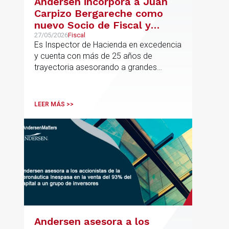
Andersen incorpora a Juan
Carpizo Bergareche como
nuevo Socio de Fiscal y
responsable de la práctica
27/05/2026
Fiscal
Es Inspector de Hacienda en excedencia
ibérica de Fiscalidad Local
y cuenta con más de 25 años de
trayectoria asesorando a grandes
compañías nacionales e internacionales,
incluyendo grupos del IBEX 35,
principalmente en los sectores
LEER MÁS >>
energético, inmobiliario y
medioambiental
Andersen asesora a los