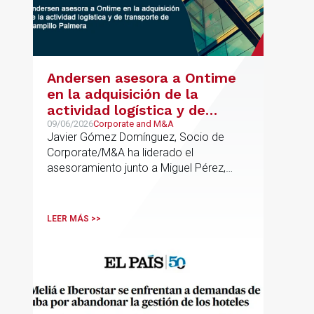
Andersen asesora a Ontime
en la adquisición de la
actividad logística y de
transporte de Campillo
09/06/2026
Corporate and M&A
Javier Gómez Domínguez, Socio de
Palmera
Corporate/M&A ha liderado el
asesoramiento junto a Miguel Pérez,
Asociado Senior del mismo
departamento.
LEER MÁS >>