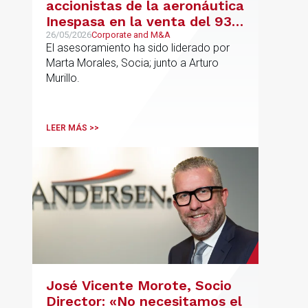
accionistas de la aeronáutica
Inespasa en la venta del 93%
del capital a un grupo de
26/05/2026
Corporate and M&A
El asesoramiento ha sido liderado por
inversores
Marta Morales, Socia; junto a Arturo
Murillo.
LEER MÁS >>
José Vicente Morote, Socio
Director: «No necesitamos el