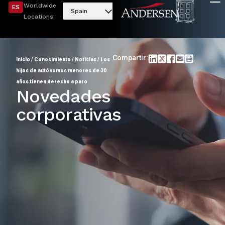
Worldwide
ES
Spain
Locations:
Compartir:
Inicio
/
Conocimiento
/
Noticias
/
Los
hijos de autónomos menores de 30
años tienen derecho a paro
Novedades
corporativas