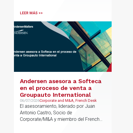
tributaria durante todo el proceso de
formación del fondo, hasta el primer
LEER MÁS >>
cierre que ha tenido lugar recientemente.
Andersen asesora a Softeca
en el proceso de venta a
Groupauto International
06/07/2026
Corporate and M&A, French Desk
El asesoramiento, liderado por Juan
Antonio Castro, Socio de
Corporate/M&A y miembro del French
Desk, impulsa el posicionamiento de
Andersen en operaciones franco-