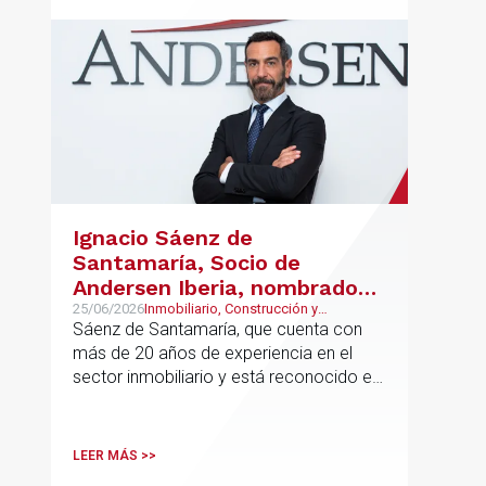
Ignacio Sáenz de
Santamaría, Socio de
Andersen Iberia, nombrado
director europeo de
25/06/2026
Inmobiliario, Construcción y
Urbanismo, Real Estate
Sáenz de Santamaría, que cuenta con
Inmobiliario de Andersen
más de 20 años de experiencia en el
sector inmobiliario y está reconocido en
directorios internacionales como
Chambers & Partners y Legal500,
codirigirá el EU Real Estate Industry
LEER MÁS >>
Group junto a Kevin Hindley, de Andersen