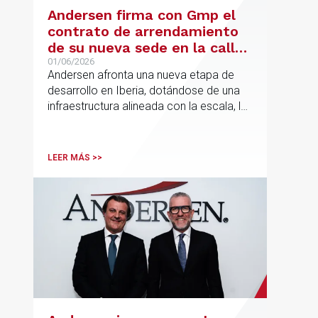
Andersen firma con Gmp el
contrato de arrendamiento
de su nueva sede en la calle
Hermosilla
01/06/2026
Andersen afronta una nueva etapa de
desarrollo en Iberia, dotándose de una
infraestructura alineada con la escala, la
integración y el crecimiento sostenido
del despacho.
LEER MÁS >>