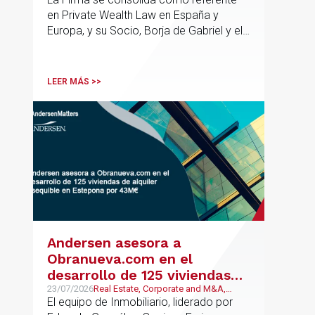
en Private Wealth Law en España y
Europa, y su Socio, Borja de Gabriel y el
Counsel, Jorge Martínez, son
reconocidos como uno de los
profesionales clave del sector.
LEER MÁS >>
Andersen asesora a
Obranueva.com en el
desarrollo de 125 viviendas
de alquiler asequible en
23/07/2026
Real Estate, Corporate and M&A,
Público y Regulatorio
El equipo de Inmobiliario, liderado por
Estepona por 43M€