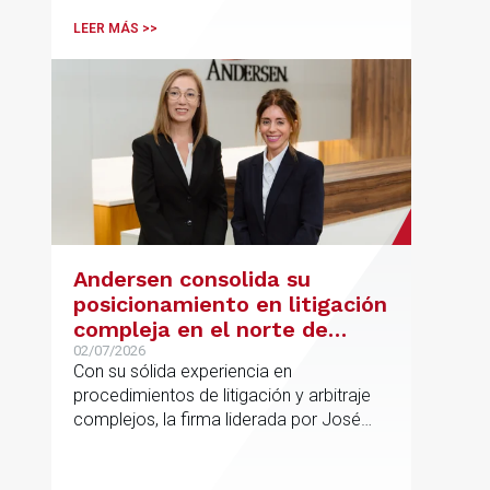
españolas que combinan los sectores
LEER MÁS >>
tecnológico e industrial
Andersen consolida su
posicionamiento en litigación
compleja en el norte de
España con la incorporación
02/07/2026
Con su sólida experiencia en
de Rebeca Larena
procedimientos de litigación y arbitraje
complejos, la firma liderada por José
Vicente Morote impulsa el crecimiento
de su oficina en Bilbao y refuerza su