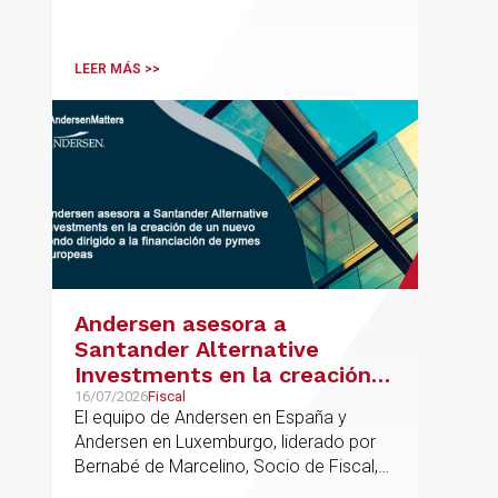
en el ámbito industrial vasco,
acompañando a empresas familiares en
procesos estratégicos de M&A
LEER MÁS >>
Andersen asesora a
Santander Alternative
Investments en la creación
de un nuevo fondo dirigido a
16/07/2026
Fiscal
El equipo de Andersen en España y
la financiación de pymes
Andersen en Luxemburgo, liderado por
europeas
Bernabé de Marcelino, Socio de Fiscal,
ha participado como asesor en materia