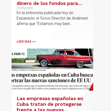
dinero de los fondos para
desarrollar nuestro
26/05/2026
En la entrevista publicada hoy en
proyecto»
Expansión, el Socio Director de Andersen
afirma que "Estamos muy bien
financieramente y por lo tanto nos gusta
la autonomía y la independencia que
tenemos y ese es el modelo que vamos
LEER MÁS >>
a seguir".
Las empresas españolas en
Cuba tratan de protegerse
frente a las nuevas