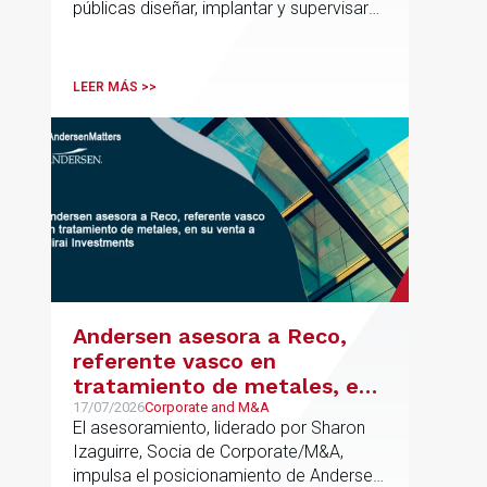
públicas diseñar, implantar y supervisar
proyectos de inteligencia artificial con
gobernanza del dato, trazabilidad y
cumplimiento normativo desde el origen.
LEER MÁS >>
La iniciativa se apoya en una
metodología propia de gestión de
riesgos de IA y se alinea con la
estrategia española de IA soberana
articulada en torno a ALIA.
Andersen asesora a Reco,
referente vasco en
tratamiento de metales, en
su venta a Mirai Investments
17/07/2026
Corporate and M&A
El asesoramiento, liderado por Sharon
Izaguirre, Socia de Corporate/M&A,
impulsa el posicionamiento de Andersen