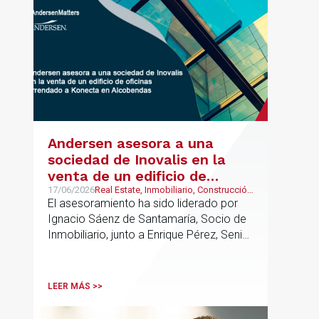
UK.
Andersen asesora a una
sociedad de Inovalis en la
venta de un edificio de
oficinas arrendado a Konecta
17/06/2026
Real Estate, Inmobiliario, Construcción
y Urbanismo
El asesoramiento ha sido liderado por
en Alcobendas
Ignacio Sáenz de Santamaría, Socio de
Inmobiliario, junto a Enrique Pérez, Senior
Associate y Eduardo Ramos, Senior
Lawyer.
LEER MÁS >>