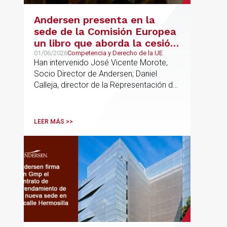
Andersen presenta en la
sede de la Comisión Europea
un libro que aborda la cesión
de soberanía y la primacía
01/06/2026
Competencia y Derecho de la UE
Han intervenido José Vicente Morote,
del Derecho de la UE en las
Socio Director de Andersen; Daniel
constituciones europeas
Calleja, director de la Representación de
la Comisión Europea en España; y
destacadas personalidades del mundo
jurídico y académico
LEER MÁS >>