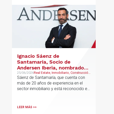
Ignacio Sáenz de
Santamaría, Socio de
Andersen Iberia, nombrado
director europeo de
25/06/2026
Real Estate, Inmobiliario, Construcción
y Urbanismo
Sáenz de Santamaría, que cuenta con
Inmobiliario de Andersen
más de 20 años de experiencia en el
sector inmobiliario y está reconocido en
directorios internacionales como
Chambers & Partners y Legal500,
codirigirá el EU Real Estate Industry
LEER MÁS >>
Group junto a Kevin Hindley, de Andersen