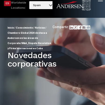
Worldwide
ES
Spain
Locations:
Compartir:
Inicio
/
Conocimiento
/
Noticias
/
Chambers Global 2024 destaca a
Andersen en las áreas de
Corporate/M&A, Dispute Resolution
y Firma Internacional en Cuba
Novedades
corporativas