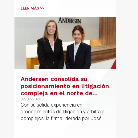
españolas que combinan los sectores
LEER MÁS >>
tecnológico e industrial
Andersen consolida su
posicionamiento en litigación
compleja en el norte de
España con la incorporación
02/07/2026
Con su sólida experiencia en
de Rebeca Larena
procedimientos de litigación y arbitraje
complejos, la firma liderada por José
Vicente Morote impulsa el crecimiento
de su oficina en Bilbao y refuerza su