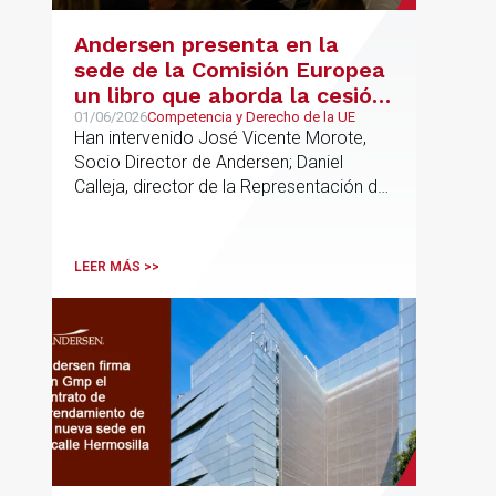
Andersen presenta en la
sede de la Comisión Europea
un libro que aborda la cesión
de soberanía y la primacía
01/06/2026
Competencia y Derecho de la UE
Han intervenido José Vicente Morote,
del Derecho de la UE en las
Socio Director de Andersen; Daniel
constituciones europeas
Calleja, director de la Representación de
la Comisión Europea en España; y
destacadas personalidades del mundo
jurídico y académico
LEER MÁS >>