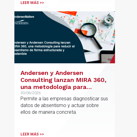
posicionamiento en asesoramiento
LEER MÁS >>
jurídico de alto valor añadido.
Andersen y Andersen
Consulting lanzan MIRA 360,
una metodología para
reducir el absentismo de
30/06/2026
Permite a las empresas diagnosticar sus
forma estructurada y
datos de absentismo y actuar sobre
sostenible
ellos de manera concreta.
LEER MÁS >>