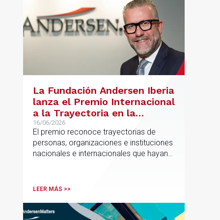
La Fundación Andersen Iberia
lanza el Premio Internacional
a la Trayectoria en la
Promoción de la Educación
16/06/2026
El premio reconoce trayectorias de
personas, organizaciones e instituciones
nacionales e internacionales que hayan
contribuido de forma decisiva y
verificable al acceso, la calidad, la
innovación o la equidad educativa
LEER MÁS >>