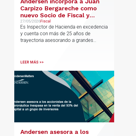
Andersen incorpora a Juan
Carpizo Bergareche como
nuevo Socio de Fiscal y
responsable de la práctica
27/05/2026
Fiscal
Es Inspector de Hacienda en excedencia
ibérica de Fiscalidad Local
y cuenta con más de 25 años de
trayectoria asesorando a grandes
compañías nacionales e internacionales,
incluyendo grupos del IBEX 35,
principalmente en los sectores
LEER MÁS >>
energético, inmobiliario y
medioambiental
Andersen asesora a los