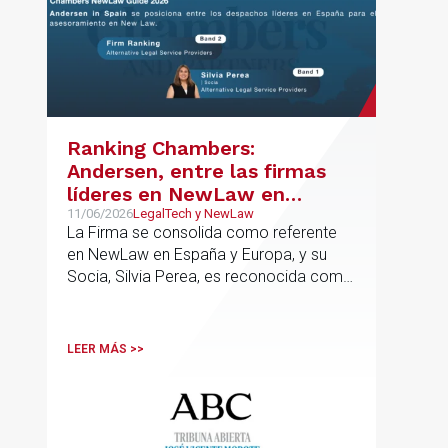
Ranking Chambers:
Andersen, entre las firmas
líderes en NewLaw en
España y Europa
11/06/2026
LegalTech y NewLaw
La Firma se consolida como referente
en NewLaw en España y Europa, y su
Socia, Silvia Perea, es reconocida como
una de las profesionales clave del
sector.
LEER MÁS >>