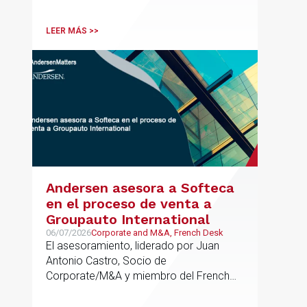
tributaria durante todo el proceso de
formación del fondo, hasta el primer
LEER MÁS >>
cierre que ha tenido lugar recientemente.
Andersen asesora a Softeca
en el proceso de venta a
Groupauto International
06/07/2026
Corporate and M&A, French Desk
El asesoramiento, liderado por Juan
Antonio Castro, Socio de
Corporate/M&A y miembro del French
Desk, impulsa el posicionamiento de
Andersen en operaciones franco-