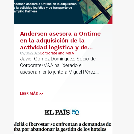
Andersen asesora a Ontime
en la adquisición de la
actividad logística y de
transporte de Campillo
09/06/2026
Corporate and M&A
Javier Gómez Domínguez, Socio de
Palmera
Corporate/M&A ha liderado el
asesoramiento junto a Miguel Pérez,
Asociado Senior del mismo
departamento.
LEER MÁS >>