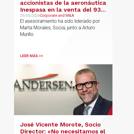
accionistas de la aeronáutica
Inespasa en la venta del 93%
del capital a un grupo de
26/05/2026
Corporate and M&A
El asesoramiento ha sido liderado por
inversores
Marta Morales, Socia; junto a Arturo
Murillo.
LEER MÁS >>
José Vicente Morote, Socio
Director: «No necesitamos el