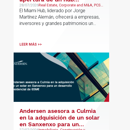
estratégico para reforzar el
28/07/2026
Real Estate, Corporate and M&A, PCS,
Wealth Management & Family
El Miami Hub, liderado por Jorge
asesoramiento fiscal, legal y
Business
Martínez Alemán, ofrecerá a empresas,
patrimonial conectando
inversores y grandes patrimonios un
Europa y Latinoamérica
asesoramiento jurídico y fiscal integral
para sus operaciones entre España,
Latinoamérica y otros mercados
LEER MÁS >>
internacionales.
Andersen asesora a Culmia
en la adquisición de un solar
en Sanxenxo para un
27/07/2026
Inmobiliario, Construcción y