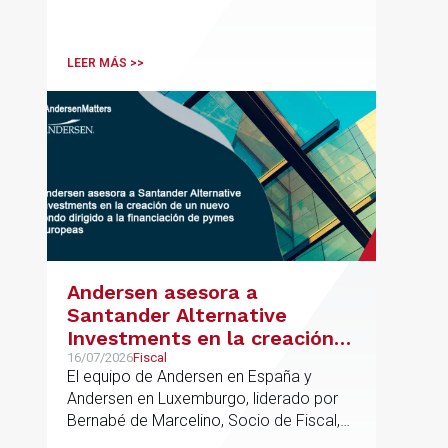
en el ámbito industrial vasco,
acompañando a empresas familiares en
procesos estratégicos de M&A
LEER MÁS >>
Andersen asesora a
Santander Alternative
Investments en la creación
de un nuevo fondo dirigido a
16/07/2026
Fiscal
El equipo de Andersen en España y
la financiación de pymes
Andersen en Luxemburgo, liderado por
europeas
Bernabé de Marcelino, Socio de Fiscal,
ha participado como asesor en materia