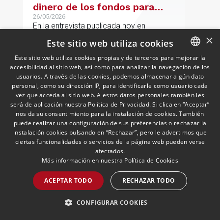
dinero de los fondos para
desarrollar nuestro
26/05/2026
En la entrevista publicada hoy en
proyecto»
Expansión, el Socio Director de Andersen
×
Este sitio web utiliza cookies
afirma que "Estamos muy bien
Este sitio web utiliza cookies propias y de terceros para mejorar la
financieramente y por lo tanto nos gusta
accesibilidad al sitio web, así como para analizar la navegación de los
SPANISH
la autonomía y la independencia que
usuarios. A través de las cookies, podemos almacenar algún dato
tenemos y ese es el modelo que vamos
LEER MÁS >>
ENGLISH
personal, como su dirección IP, para identificarle como usuario cada
a seguir".
vez que acceda al sitio web. A estos datos personales también les
PORTUGUESE
será de aplicación nuestra Política de Privacidad. Si clica en “Aceptar”
nos da su consentimiento para la instalación de cookies. También
puede realizar una configuración de sus preferencias o rechazar la
instalación cookies pulsando en “Rechazar”, pero le advertimos que
ciertas funcionalidades o servicios de la página web pueden verse
afectados.
Más información en nuestra
Política de Cookies
ACEPTAR TODO
RECHAZAR TODO
Las empresas españolas en
CONFIGURAR COOKIES
Cuba tratan de protegerse
frente a las nuevas