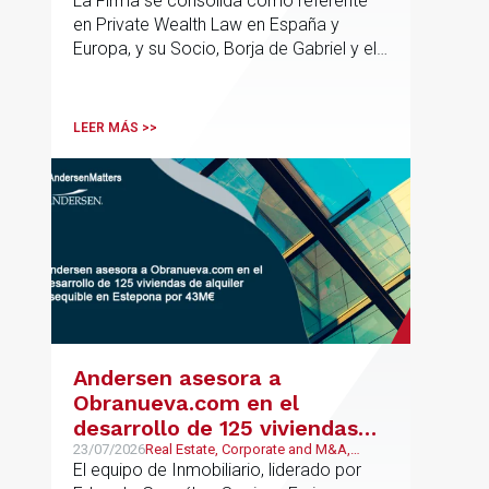
La Firma se consolida como referente
en Private Wealth Law en España y
Europa, y su Socio, Borja de Gabriel y el
Counsel, Jorge Martínez, son
reconocidos como uno de los
profesionales clave del sector.
LEER MÁS >>
Andersen asesora a
Obranueva.com en el
desarrollo de 125 viviendas
de alquiler asequible en
23/07/2026
Real Estate, Corporate and M&A,
Público y Regulatorio
El equipo de Inmobiliario, liderado por
Estepona por 43M€