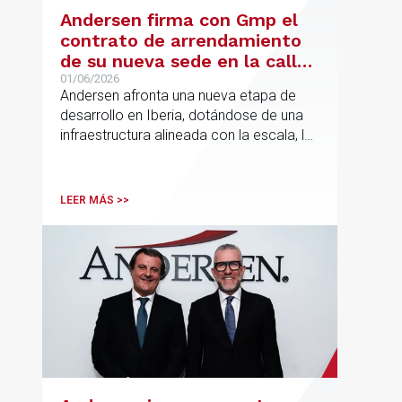
Andersen firma con Gmp el
contrato de arrendamiento
de su nueva sede en la calle
Hermosilla
01/06/2026
Andersen afronta una nueva etapa de
desarrollo en Iberia, dotándose de una
infraestructura alineada con la escala, la
integración y el crecimiento sostenido
del despacho.
LEER MÁS >>