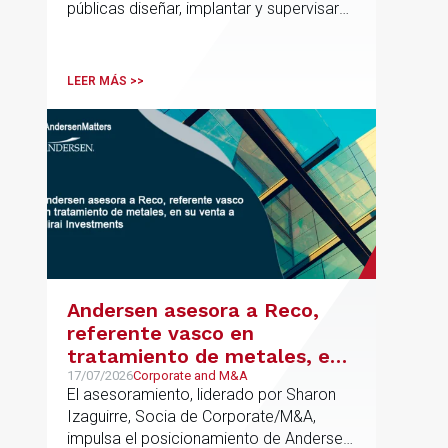
públicas diseñar, implantar y supervisar
proyectos de inteligencia artificial con
gobernanza del dato, trazabilidad y
cumplimiento normativo desde el origen.
LEER MÁS >>
La iniciativa se apoya en una
metodología propia de gestión de
riesgos de IA y se alinea con la
estrategia española de IA soberana
articulada en torno a ALIA.
Andersen asesora a Reco,
referente vasco en
tratamiento de metales, en
su venta a Mirai Investments
17/07/2026
Corporate and M&A
El asesoramiento, liderado por Sharon
Izaguirre, Socia de Corporate/M&A,
impulsa el posicionamiento de Andersen