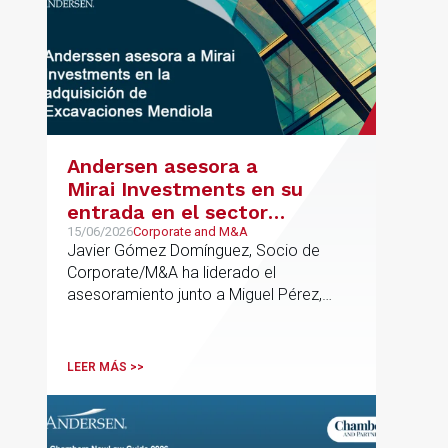
Andersen asesora a
Mirai Investments en su
entrada en el sector
medioambiental con la
15/06/2026
Corporate and M&A
Javier Gómez Domínguez, Socio de
adquisición de la
Corporate/M&A ha liderado el
vasca Excavaciones
asesoramiento junto a Miguel Pérez,
Mendiola
Asociado Senior del mismo
departamento.
LEER MÁS >>