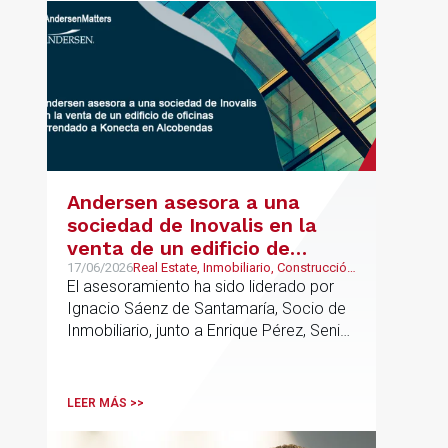
UK.
Andersen asesora a una
sociedad de Inovalis en la
venta de un edificio de
oficinas arrendado a Konecta
17/06/2026
Real Estate, Inmobiliario, Construcción
y Urbanismo
El asesoramiento ha sido liderado por
en Alcobendas
Ignacio Sáenz de Santamaría, Socio de
Inmobiliario, junto a Enrique Pérez, Senior
Associate y Eduardo Ramos, Senior
Lawyer.
LEER MÁS >>