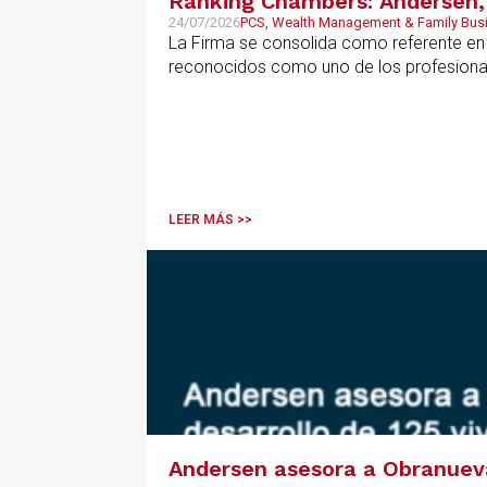
Ranking Chambers: Andersen, 
24/07/2026
PCS, Wealth Management & Family Bus
La Firma se consolida como referente en P
reconocidos como uno de los profesional
LEER MÁS >>
Andersen asesora a Obranueva.