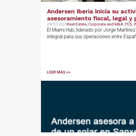
Andersen Iberia inicia su acti
asesoramiento fiscal, legal 
28/07/2026
Real Estate, Corporate and M&A, PCS,
El Miami Hub, liderado por Jorge Martínez
integral para sus operaciones entre Espa
LEER MÁS >>