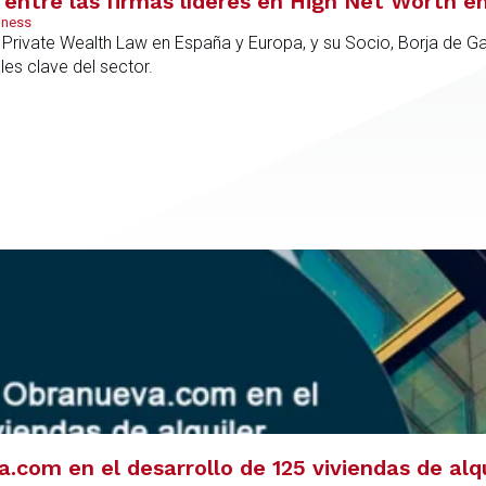
entre las firmas líderes en High Net Worth e
iness
rivate Wealth Law en España y Europa, y su Socio, Borja de Gab
es clave del sector.
com en el desarrollo de 125 viviendas de alq