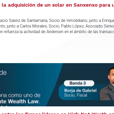
la adquisición de un solar en Sanxenxo para u
acio Sáenz de Santamaría, Socio de Inmobiliario, junto a Enriqu
; junto a Carlos Morales, Socio, Pablo López, Asociado Senio
refuerza la actividad de Andersen en el ámbito de las transacc
nto especializado capaz de integrar el análisis jurídico, urbanís
dica en todas las fases de la operación.