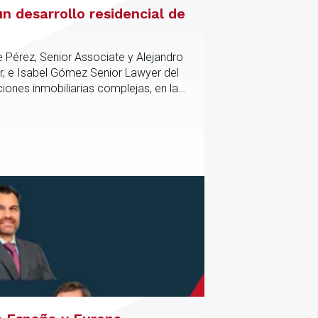
n desarrollo residencial de
e Pérez, Senior Associate y Alejandro
r, e Isabel Gómez Senior Lawyer del
iones inmobiliarias complejas, en las
tico y contractual de los activos,