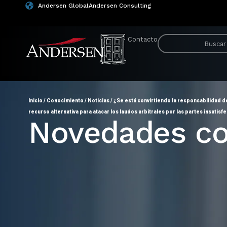
Andersen Global
Andersen Consulting
Contacto
Inicio
/
Conocimiento
/
Noticias
/
¿Se está convirtiendo la responsabilidad de
recurso alternativa para atacar los laudos arbitrales por las partes insatisf
Novedades co