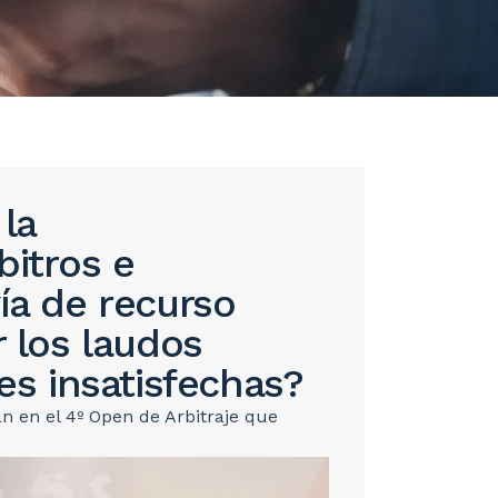
la
bitros e
vía de recurso
r los laudos
tes insatisfechas?
an en el 4º Open de Arbitraje que