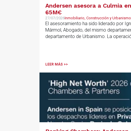
Andersen asesora a Culmia en 
65M€
27/07/2026
Inmobiliario, Construcción y Urbanismo
El asesoramiento ha sido liderado por Ign
Mármol, Abogado, del mismo departamento
departamento de Urbanismo. La operación 
que resulta clave contar con un asesoramie
anticipar riesgos y aportar seguridad jurí
LEER MÁS >>