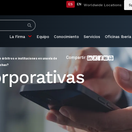
ES
EN
Worldwide Locations:
S
La Firma
Equipo
Conocimiento
Servicios
Oficinas Iberia
Compartir:
 árbitros e instituciones en una vía de
echas?
rporativas