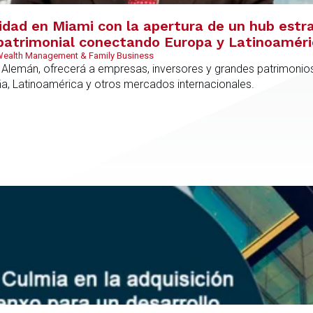
vidad en Miami con la apertura de un hub estr
y patrimonial conectando Europa y Latinoamér
 Wealth Management & Family Business
 Alemán, ofrecerá a empresas, inversores y grandes patrimonios
ña, Latinoamérica y otros mercados internacionales.