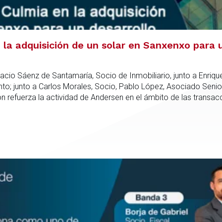
la adquisición de un solar en Sanxenxo para u
acio Sáenz de Santamaría, Socio de Inmobiliario, junto a Enriqu
; junto a Carlos Morales, Socio, Pablo López, Asociado Senio
refuerza la actividad de Andersen en el ámbito de las transacc
nto especializado capaz de integrar el análisis jurídico, urbanís
dica en todas las fases de la operación.