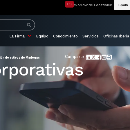
ES
Worldwide Locations:
Spain
La Firma
Equipo
Conocimiento
Servicios
Oficinas Iberia
Compartir:
ión de activos de Madegan
rporativas