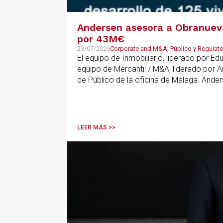
Andersen asesora a Obranueva.
por 43M€
23/07/2026
Corporate and M&A, Público y Regulator
El equipo de Inmobiliario, liderado por E
equipo de Mercantil / M&A, liderado por 
de Público de la oficina de Málaga. Ande
que ha combinado la constitución del vehí
LEER MÁS >>