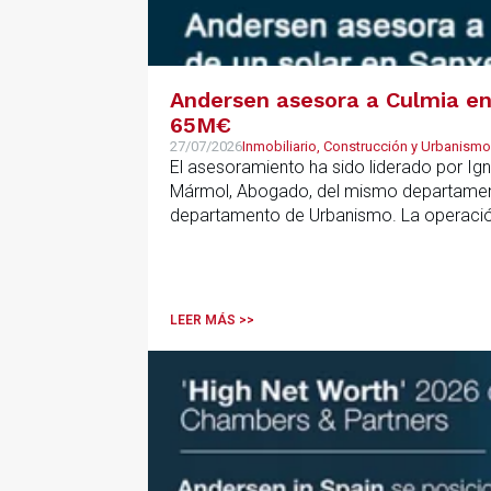
Andersen asesora a Culmia en 
65M€
27/07/2026
Inmobiliario, Construcción y Urbanismo
El asesoramiento ha sido liderado por Ign
Mármol, Abogado, del mismo departamento
departamento de Urbanismo. La operación 
que resulta clave contar con un asesoramie
anticipar riesgos y aportar seguridad jurí
LEER MÁS >>