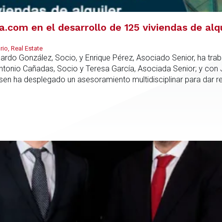
com en el desarrollo de 125 viviendas de alq
io, Real Estate
duardo González, Socio, y Enrique Pérez, Asociado Senior, ha tr
Antonio Cañadas, Socio y Teresa García, Asociada Senior; y con
rsen ha desplegado un asesoramiento multidisciplinar para dar 
culo promotor, la compra del suelo y la estructuración de la fin