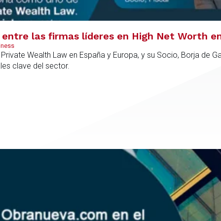
entre las firmas líderes en High Net Worth e
iness
rivate Wealth Law en España y Europa, y su Socio, Borja de Gab
es clave del sector.