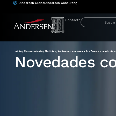
Andersen Global
Andersen Consulting
Contacto
Inicio
/
Conocimiento
/
Noticias
/
Andersen asesora a PreZero en la adquisic
Novedades co