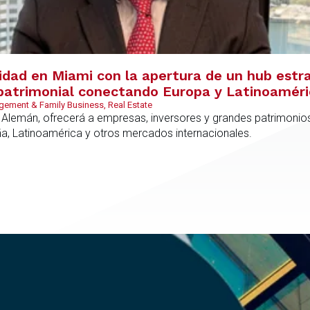
vidad en Miami con la apertura de un hub estr
y patrimonial conectando Europa y Latinoamér
ement & Family Business, Real Estate
 Alemán, ofrecerá a empresas, inversores y grandes patrimonios
ña, Latinoamérica y otros mercados internacionales.