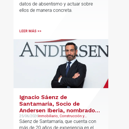
datos de absentismo y actuar sobre
sostenible
ellos de manera concreta.
LEER MÁS >>
Ignacio Sáenz de
Santamaría, Socio de
Andersen Iberia, nombrado
director europeo de
25/06/2026
Inmobiliario, Construcción y
Urbanismo, Real Estate
Sáenz de Santamaría, que cuenta con
Inmobiliario de Andersen
más de 20 años de experiencia en el