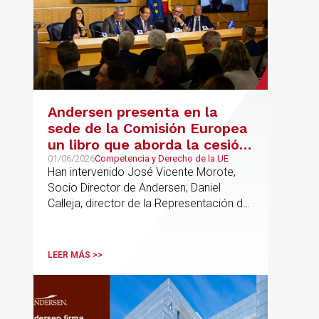
Andersen presenta en la
sede de la Comisión Europea
un libro que aborda la cesión
de soberanía y la primacía
01/06/2026
Competencia y Derecho de la UE
Han intervenido José Vicente Morote,
del Derecho de la UE en las
Socio Director de Andersen; Daniel
constituciones europeas
Calleja, director de la Representación de
la Comisión Europea en España; y
destacadas personalidades del mundo
jurídico y académico
LEER MÁS >>