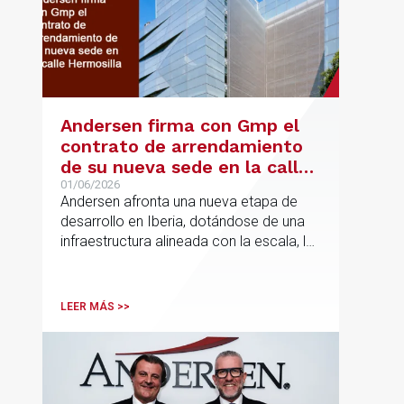
Andersen firma con Gmp el
contrato de arrendamiento
de su nueva sede en la calle
Hermosilla
01/06/2026
Andersen afronta una nueva etapa de
desarrollo en Iberia, dotándose de una
infraestructura alineada con la escala, la
integración y el crecimiento sostenido
del despacho.
LEER MÁS >>