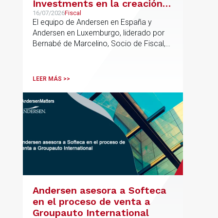
Investments en la creación
de un nuevo fondo dirigido a
16/07/2026
Fiscal
El equipo de Andersen en España y
la financiación de pymes
Andersen en Luxemburgo, liderado por
europeas
Bernabé de Marcelino, Socio de Fiscal,
ha participado como asesor en materia
tributaria durante todo el proceso de
formación del fondo, hasta el primer
LEER MÁS >>
cierre que ha tenido lugar recientemente.
Andersen asesora a Softeca
en el proceso de venta a
Groupauto International