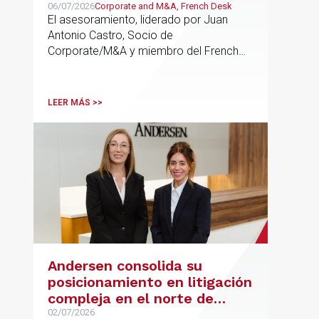
06/07/2026
Corporate and M&A, French Desk
El asesoramiento, liderado por Juan
Antonio Castro, Socio de
Corporate/M&A y miembro del French
Desk, impulsa el posicionamiento de
Andersen en operaciones franco-
españolas que combinan los sectores
LEER MÁS >>
tecnológico e industrial
Andersen consolida su
posicionamiento en litigación
compleja en el norte de
España con la incorporación
02/07/2026