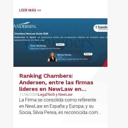
departamento.
LEER MÁS >>
Ranking Chambers:
Andersen, entre las firmas
líderes en NewLaw en
España y Europa
11/06/2026
LegalTech y NewLaw
La Firma se consolida como referente
en NewLaw en España y Europa, y su
Socia, Silvia Perea, es reconocida como
una de las profesionales clave del
sector.