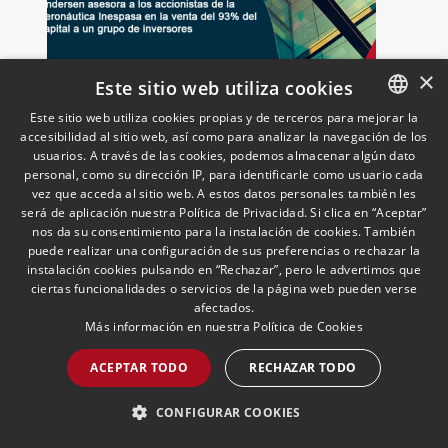
×
Este sitio web utiliza cookies
Andersen asesora a los
Este sitio web utiliza cookies propias y de terceros para mejorar la
accionistas de la aeronáutica
accesibilidad al sitio web, así como para analizar la navegación de los
SPANISH
Inespasa en la venta del 93%
usuarios. A través de las cookies, podemos almacenar algún dato
del capital a un grupo de
26/05/2026
Corporate and M&A
ENGLISH
personal, como su dirección IP, para identificarle como usuario cada
El asesoramiento ha sido liderado por
inversores
vez que acceda al sitio web. A estos datos personales también les
Marta Morales, Socia; junto a Arturo
PORTUGUESE
será de aplicación nuestra Política de Privacidad. Si clica en “Aceptar”
Murillo.
nos da su consentimiento para la instalación de cookies. También
puede realizar una configuración de sus preferencias o rechazar la
instalación cookies pulsando en “Rechazar”, pero le advertimos que
ciertas funcionalidades o servicios de la página web pueden verse
LEER MÁS >>
afectados.
Más información en nuestra
Política de Cookies
ACEPTAR TODO
RECHAZAR TODO
CONFIGURAR COOKIES