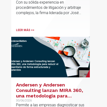
Con su sólida experiencia en
de Rebeca Larena
procedimientos de litigación y arbitraje
complejos, la firma liderada por José
Vicente Morote impulsa el crecimiento
de su oficina en Bilbao y refuerza su
posicionamiento en asesoramiento
LEER MÁS >>
jurídico de alto valor añadido.
Andersen y Andersen
Consulting lanzan MIRA 360,
una metodología para
reducir el absentismo de
30/06/2026
Permite a las empresas diagnosticar sus
forma estructurada y