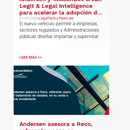
Legit & Legal Intelligence
para acelerar la adopción de
IA con seguridad jurídica en
21/07/2026
LegalTech y NewLaw
El nuevo vehículo permite a empresas,
el marco regulatorio europeo
sectores regulados y Administraciones
públicas diseñar, implantar y supervisar
proyectos de inteligencia artificial con
gobernanza del dato, trazabilidad y
cumplimiento normativo desde el origen.
LEER MÁS >>
La iniciativa se apoya en una
metodología propia de gestión de
riesgos de IA y se alinea con la
estrategia española de IA soberana
articulada en torno a ALIA.
Andersen asesora a Reco,