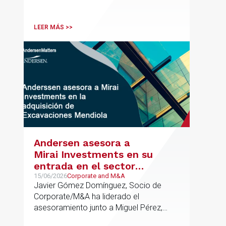
contribuido de forma decisiva y
verificable al acceso, la calidad, la
innovación o la equidad educativa
LEER MÁS >>
Andersen asesora a
Mirai Investments en su
entrada en el sector
medioambiental con la
15/06/2026
Corporate and M&A
Javier Gómez Domínguez, Socio de
adquisición de la
Corporate/M&A ha liderado el
vasca Excavaciones
asesoramiento junto a Miguel Pérez,
Mendiola
Asociado Senior del mismo