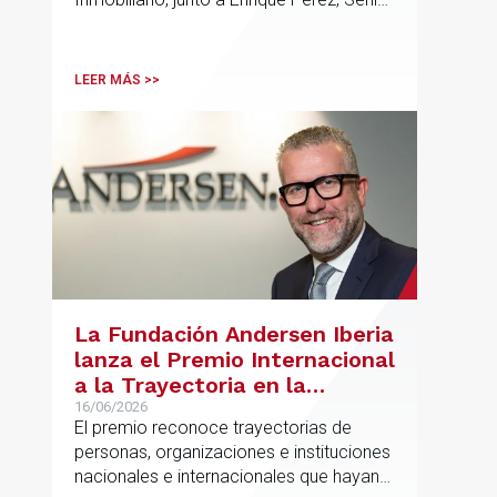
Associate y Eduardo Ramos, Senior
Lawyer.
LEER MÁS >>
La Fundación Andersen Iberia
lanza el Premio Internacional
a la Trayectoria en la
Promoción de la Educación
16/06/2026
El premio reconoce trayectorias de
personas, organizaciones e instituciones
nacionales e internacionales que hayan