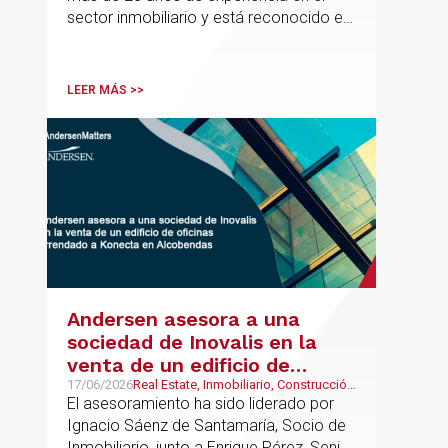
sector inmobiliario y está reconocido en
directorios internacionales como
Chambers & Partners y Legal500,
codirigirá el EU Real Estate Industry
LEER MÁS >>
Group junto a Kevin Hindley, de Andersen
UK.
Andersen asesora a una
sociedad de Inovalis en la
venta de un edificio de
oficinas arrendado a Konecta
17/06/2026
Real Estate, Inmobiliario, Construcción
y Urbanismo
El asesoramiento ha sido liderado por
en Alcobendas
Ignacio Sáenz de Santamaría, Socio de
Inmobiliario, junto a Enrique Pérez, Senior