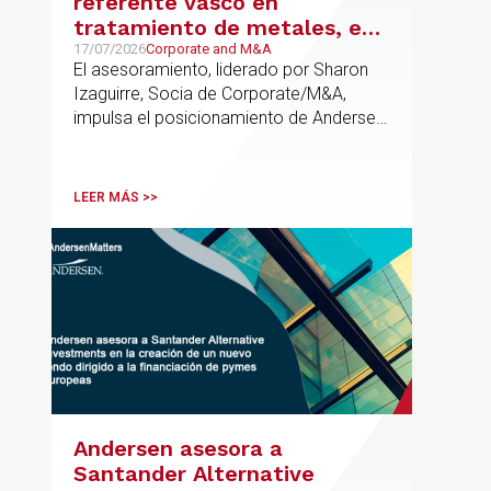
referente vasco en
tratamiento de metales, en
su venta a Mirai Investments
17/07/2026
Corporate and M&A
El asesoramiento, liderado por Sharon
Izaguirre, Socia de Corporate/M&A,
impulsa el posicionamiento de Andersen
en el ámbito industrial vasco,
acompañando a empresas familiares en
procesos estratégicos de M&A
LEER MÁS >>
Andersen asesora a
Santander Alternative