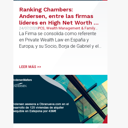
riesgos y aportar seguridad jurídica en
Ranking Chambers:
todas las fases de la operación.
Andersen, entre las firmas
líderes en High Net Worth en
España y Europa
24/07/2026
PCS, Wealth Management & Family
Business
La Firma se consolida como referente
en Private Wealth Law en España y
Europa, y su Socio, Borja de Gabriel y el
Counsel, Jorge Martínez, son
reconocidos como uno de los
profesionales clave del sector.
LEER MÁS >>