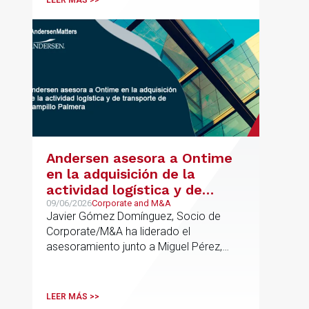
LEER MÁS >>
Andersen asesora a Ontime
en la adquisición de la
actividad logística y de
transporte de Campillo
09/06/2026
Corporate and M&A
Javier Gómez Domínguez, Socio de
Palmera
Corporate/M&A ha liderado el
asesoramiento junto a Miguel Pérez,
Asociado Senior del mismo
departamento.
LEER MÁS >>