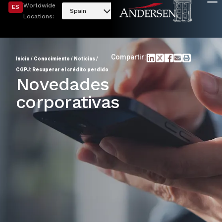
Worldwide
ES
Spain
Locations:
Compartir:
Inicio
/
Conocimiento
/
Noticias
/
CGPJ: Recuperar el crédito perdido
Novedades
corporativas