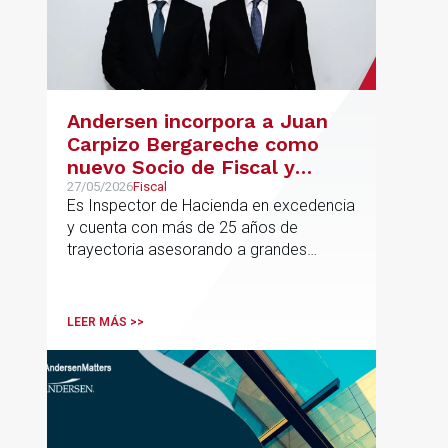
Andersen incorpora a Juan
Carpizo Bergareche como
nuevo Socio de Fiscal y
responsable de la práctica
27/05/2026
Fiscal
Es Inspector de Hacienda en excedencia
ibérica de Fiscalidad Local
y cuenta con más de 25 años de
trayectoria asesorando a grandes
compañías nacionales e internacionales,
incluyendo grupos del IBEX 35,
principalmente en los sectores
LEER MÁS >>
energético, inmobiliario y
medioambiental