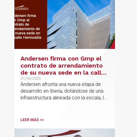
Andersen firma con Gmp el
contrato de arrendamiento
de su nueva sede en la calle
Hermosilla
01/06/2026
Andersen afronta una nueva etapa de
desarrollo en Iberia, dotándose de una
infraestructura alineada con la escala, la
integración y el crecimiento sostenido
del despacho.
LEER MÁS >>