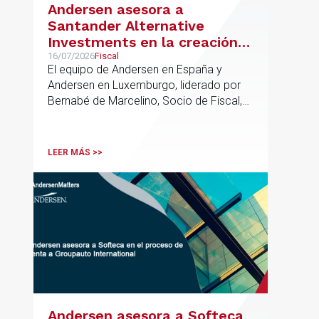
Andersen asesora a
Santander Alternative
Investments en la creación
de un nuevo fondo dirigido a
16/07/2026
Fiscal
El equipo de Andersen en España y
la financiación de pymes
Andersen en Luxemburgo, liderado por
europeas
Bernabé de Marcelino, Socio de Fiscal,
ha participado como asesor en materia
tributaria durante todo el proceso de
formación del fondo, hasta el primer
LEER MÁS >>
cierre que ha tenido lugar recientemente.
Andersen asesora a Softeca