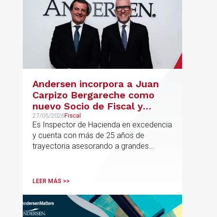
Andersen incorpora a Juan
Carpizo Bergareche como
nuevo Socio de Fiscal y
responsable de la práctica
27/05/2026
Fiscal
Es Inspector de Hacienda en excedencia
ibérica de Fiscalidad Local
y cuenta con más de 25 años de
trayectoria asesorando a grandes
compañías nacionales e internacionales,
incluyendo grupos del IBEX 35,
principalmente en los sectores
LEER MÁS >>
energético, inmobiliario y
medioambiental