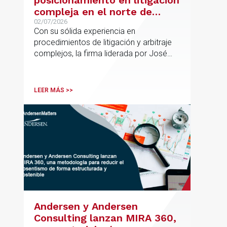
posicionamiento en litigación
compleja en el norte de
España con la incorporación
02/07/2026
Con su sólida experiencia en
de Rebeca Larena
procedimientos de litigación y arbitraje
complejos, la firma liderada por José
Vicente Morote impulsa el crecimiento
de su oficina en Bilbao y refuerza su
posicionamiento en asesoramiento
LEER MÁS >>
jurídico de alto valor añadido.
Andersen y Andersen
Consulting lanzan MIRA 360,