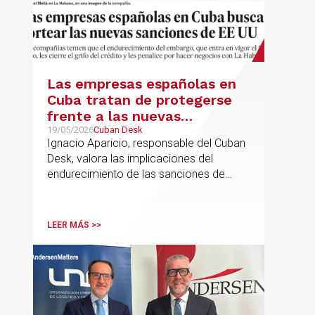
Las empresas españolas en
Cuba tratan de protegerse
frente a las nuevas
sanciones millonarias que
19/05/2026
Cuban Desk
Ignacio Aparicio, responsable del Cuban
prepara Estados Unidos
Desk, valora las implicaciones del
endurecimiento de las sanciones de
EE.UU. contra Cuba.
LEER MÁS >>