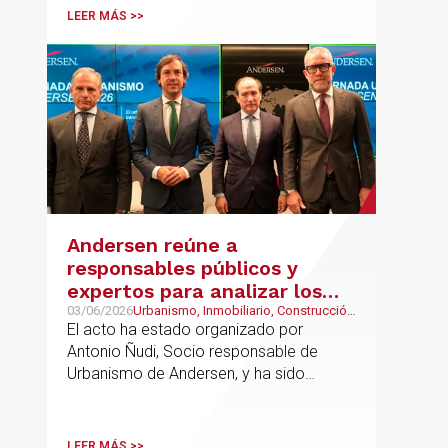
LEER MÁS >>
Andersen reúne a
responsables públicos y
expertos para analizar los
retos del urbanismo en
03/06/2026
Urbanismo, Inmobiliario, Construcción
y Urbanismo
El acto ha estado organizado por
España
Antonio Ñudi, Socio responsable de
Urbanismo de Andersen, y ha sido
inaugurado por Borja Carabante,
Delegado de Urbanismo, Medioambiente
y Movilidad del Ayuntamiento de Madrid
LEER MÁS >>