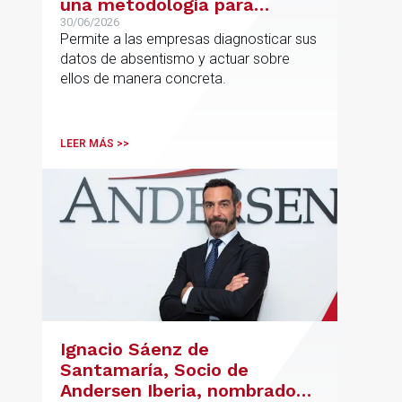
una metodología para
reducir el absentismo de
30/06/2026
Permite a las empresas diagnosticar sus
forma estructurada y
datos de absentismo y actuar sobre
sostenible
ellos de manera concreta.
LEER MÁS >>
Ignacio Sáenz de
Santamaría, Socio de
Andersen Iberia, nombrado