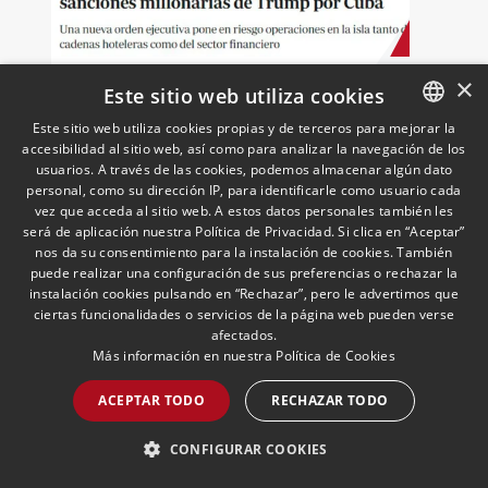
×
Grandes empresas españolas
Este sitio web utiliza cookies
se exponen a sanciones
Este sitio web utiliza cookies propias y de terceros para mejorar la
millonarias de Trump por
accesibilidad al sitio web, así como para analizar la navegación de los
SPANISH
Cuba
12/05/2026
Cuban Desk
usuarios. A través de las cookies, podemos almacenar algún dato
Ignacio Aparicio, responsable del Cuban
ENGLISH
personal, como su dirección IP, para identificarle como usuario cada
Desk, analiza en ABC el impacto para las
vez que acceda al sitio web. A estos datos personales también les
PORTUGUESE
empresas españolas del endurecimiento
será de aplicación nuestra Política de Privacidad. Si clica en “Aceptar”
nos da su consentimiento para la instalación de cookies. También
de las sanciones de EE.UU. contra Cuba.
puede realizar una configuración de sus preferencias o rechazar la
instalación cookies pulsando en “Rechazar”, pero le advertimos que
LEER MÁS >>
ciertas funcionalidades o servicios de la página web pueden verse
afectados.
Más información en nuestra
Política de Cookies
ACEPTAR TODO
RECHAZAR TODO
CONFIGURAR COOKIES