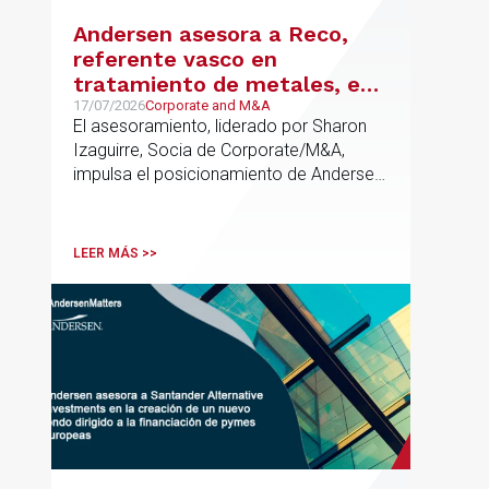
Andersen asesora a Reco,
referente vasco en
tratamiento de metales, en
su venta a Mirai Investments
17/07/2026
Corporate and M&A
El asesoramiento, liderado por Sharon
Izaguirre, Socia de Corporate/M&A,
impulsa el posicionamiento de Andersen
en el ámbito industrial vasco,
acompañando a empresas familiares en
procesos estratégicos de M&A
LEER MÁS >>