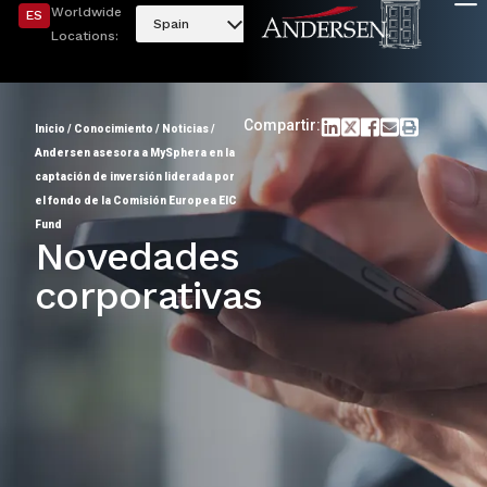
Worldwide
ES
Spain
Locations:
Compartir:
Inicio
/
Conocimiento
/
Noticias
/
Andersen asesora a MySphera en la
captación de inversión liderada por
el fondo de la Comisión Europea EIC
Fund
Novedades
corporativas