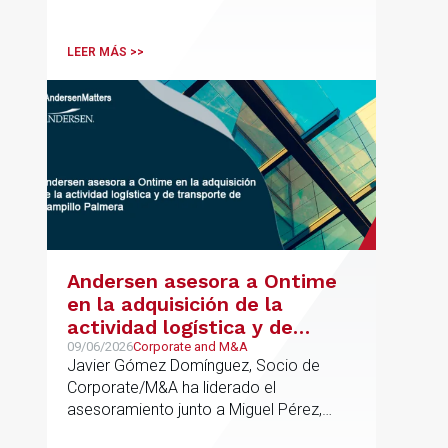
LEER MÁS >>
Andersen asesora a Ontime
en la adquisición de la
actividad logística y de
transporte de Campillo
09/06/2026
Corporate and M&A
Javier Gómez Domínguez, Socio de
Palmera
Corporate/M&A ha liderado el
asesoramiento junto a Miguel Pérez,
Asociado Senior del mismo