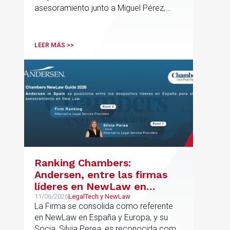
vasca Excavaciones
asesoramiento junto a Miguel Pérez,
Mendiola
Asociado Senior del mismo
departamento.
LEER MÁS >>
Ranking Chambers:
Andersen, entre las firmas
líderes en NewLaw en
España y Europa
11/06/2026
LegalTech y NewLaw
La Firma se consolida como referente
en NewLaw en España y Europa, y su
Socia, Silvia Perea, es reconocida como