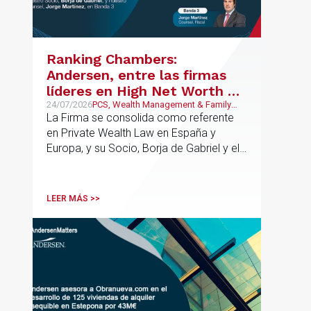
asesoramiento especializado capaz de
integrar el análisis jurídico, urbanístico y
contractual de los activos, anticipar
riesgos y aportar seguridad jurídica en
Ranking Chambers:
todas las fases de la operación.
Andersen, entre las firmas
líderes en High Net Worth en
España y Europa
24/07/2026
PCS, Wealth Management & Family
Business
La Firma se consolida como referente
en Private Wealth Law en España y
Europa, y su Socio, Borja de Gabriel y el
Counsel, Jorge Martínez, son
reconocidos como uno de los
profesionales clave del sector.
LEER MÁS >>