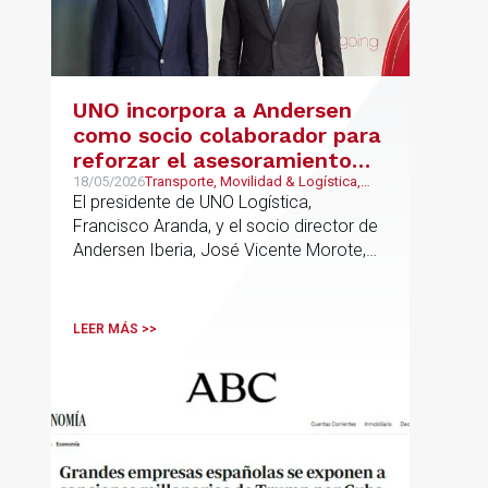
UNO incorpora a Andersen
como socio colaborador para
reforzar el asesoramiento
jurídico y fiscal del sector
18/05/2026
Transporte, Movilidad & Logística,
Laboral, Fiscal, Público y Regulatorio
El presidente de UNO Logística,
logístico
Francisco Aranda, y el socio director de
Andersen Iberia, José Vicente Morote,
han rubricado un acuerdo de
colaboración con el que ambas
entidades trabajarán para ayudar a las
LEER MÁS >>
empresas logísticas a anticipar y
gestionar con mayor seguridad jurídica
sus principales retos regulatorios.