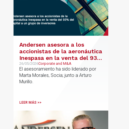
Andersen asesora a los
accionistas de la aeronáutica
Inespasa en la venta del 93%
del capital a un grupo de
26/05/2026
Corporate and M&A
El asesoramiento ha sido liderado por
inversores
Marta Morales, Socia; junto a Arturo
Murillo.
LEER MÁS >>