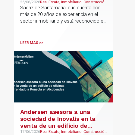
director europeo de
25/06/2026
Real Estate, Inmobiliario, Construcción
y Urbanismo
Sáenz de Santamaría, que cuenta con
Inmobiliario de Andersen
más de 20 años de experiencia en el
sector inmobiliario y está reconocido en
directorios internacionales como
Chambers & Partners y Legal500,
codirigirá el EU Real Estate Industry
LEER MÁS >>
Group junto a Kevin Hindley, de Andersen
UK.
Andersen asesora a una
sociedad de Inovalis en la
venta de un edificio de
oficinas arrendado a Konecta
17/06/2026
Real Estate, Inmobiliario, Construcción