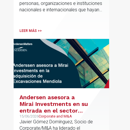
personas, organizaciones e instituciones
nacionales e internacionales que hayan
contribuido de forma decisiva y
verificable al acceso, la calidad, la
innovación o la equidad educativa
LEER MÁS >>
Andersen asesora a
Mirai Investments en su
entrada en el sector
medioambiental con la
15/06/2026
Corporate and M&A
Javier Gómez Domínguez, Socio de
adquisición de la
Corporate/M&A ha liderado el