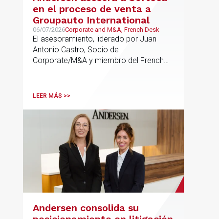
en el proceso de venta a
Groupauto International
06/07/2026
Corporate and M&A, French Desk
El asesoramiento, liderado por Juan
Antonio Castro, Socio de
Corporate/M&A y miembro del French
Desk, impulsa el posicionamiento de
Andersen en operaciones franco-
españolas que combinan los sectores
LEER MÁS >>
tecnológico e industrial
Andersen consolida su