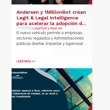
la financiación del proyecto.
Andersen y 1MillionBot crean
Legit & Legal Intelligence
para acelerar la adopción de
IA con seguridad jurídica en
21/07/2026
LegalTech y NewLaw
El nuevo vehículo permite a empresas,
el marco regulatorio europeo
sectores regulados y Administraciones
públicas diseñar, implantar y supervisar
proyectos de inteligencia artificial con
gobernanza del dato, trazabilidad y
cumplimiento normativo desde el origen.
LEER MÁS >>
La iniciativa se apoya en una
metodología propia de gestión de
riesgos de IA y se alinea con la
estrategia española de IA soberana
articulada en torno a ALIA.