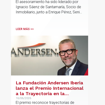
y Urbanismo
El asesoramiento ha sido liderado por
en Alcobendas
Ignacio Sáenz de Santamaría, Socio de
Inmobiliario, junto a Enrique Pérez, Senior
Associate y Eduardo Ramos, Senior
Lawyer.
LEER MÁS >>
La Fundación Andersen Iberia
lanza el Premio Internacional
a la Trayectoria en la
Promoción de la Educación
16/06/2026
El premio reconoce trayectorias de