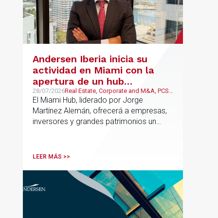
Andersen Iberia inicia su
actividad en Miami con la
apertura de un hub
estratégico para reforzar el
28/07/2026
Real Estate, Corporate and M&A, PCS,
Wealth Management & Family
El Miami Hub, liderado por Jorge
asesoramiento fiscal, legal y
Business
Martínez Alemán, ofrecerá a empresas,
patrimonial conectando
inversores y grandes patrimonios un
Europa y Latinoamérica
asesoramiento jurídico y fiscal integral
para sus operaciones entre España,
Latinoamérica y otros mercados
LEER MÁS >>
internacionales.