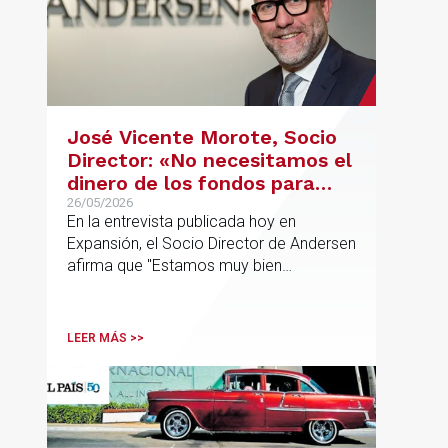
José Vicente Morote, Socio
Director: «No necesitamos el
dinero de los fondos para
desarrollar nuestro
26/05/2026
En la entrevista publicada hoy en
proyecto»
Expansión, el Socio Director de Andersen
afirma que "Estamos muy bien
financieramente y por lo tanto nos gusta
la autonomía y la independencia que
tenemos y ese es el modelo que vamos
LEER MÁS >>
a seguir".