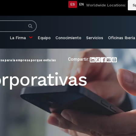
ES
EN
Worldwide Locations:
S
La Firma
Equipo
Conocimiento
Servicios
Oficinas Iberia
Compartir:
sa para la empresa porque evita las
rporativas