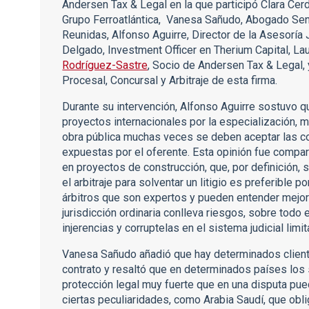
Andersen Tax & Legal en la que participó Clara Cerd
Grupo Ferroatlántica, Vanesa Sañudo, Abogado Seni
Reunidas, Alfonso Aguirre, Director de la Asesoría 
Delgado, Investment Officer en Therium Capital, La
Rodríguez-Sastre
, Socio de Andersen Tax & Legal,
Procesal, Concursal y Arbitraje de esta firma.
Durante su intervención, Alfonso Aguirre sostuvo que
proyectos internacionales por la especialización,
obra pública muchas veces se deben aceptar las c
expuestas por el oferente. Esta opinión fue compar
en proyectos de construcción, que, por definición, 
el arbitraje para solventar un litigio es preferible p
árbitros que son expertos y pueden entender mejor 
jurisdicción ordinaria conlleva riesgos, sobre todo
injerencias y corruptelas en el sistema judicial limit
Vanesa Sañudo añadió que hay determinados client
contrato y resaltó que en determinados países los
protección legal muy fuerte que en una disputa pued
ciertas peculiaridades, como Arabia Saudí, que oblig