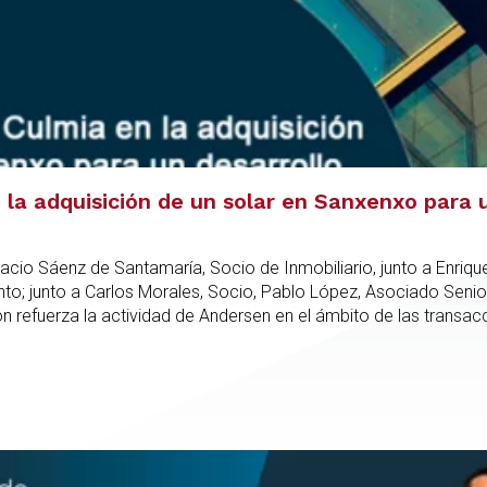
la adquisición de un solar en Sanxenxo para u
acio Sáenz de Santamaría, Socio de Inmobiliario, junto a Enriqu
; junto a Carlos Morales, Socio, Pablo López, Asociado Senio
refuerza la actividad de Andersen en el ámbito de las transacc
nto especializado capaz de integrar el análisis jurídico, urbanís
dica en todas las fases de la operación.