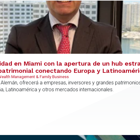
vidad en Miami con la apertura de un hub estr
y patrimonial conectando Europa y Latinoamér
 Wealth Management & Family Business
 Alemán, ofrecerá a empresas, inversores y grandes patrimonios
ña, Latinoamérica y otros mercados internacionales.