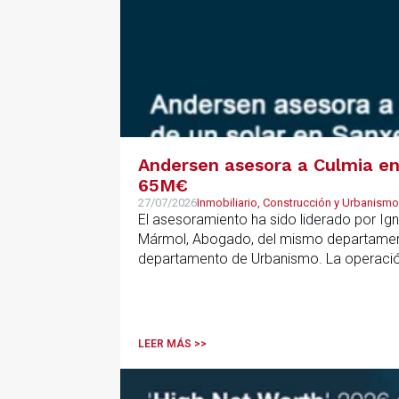
Andersen asesora a Culmia en 
65M€
27/07/2026
Inmobiliario, Construcción y Urbanismo
El asesoramiento ha sido liderado por Ign
Mármol, Abogado, del mismo departamento
departamento de Urbanismo. La operación 
que resulta clave contar con un asesoramie
anticipar riesgos y aportar seguridad jurí
LEER MÁS >>