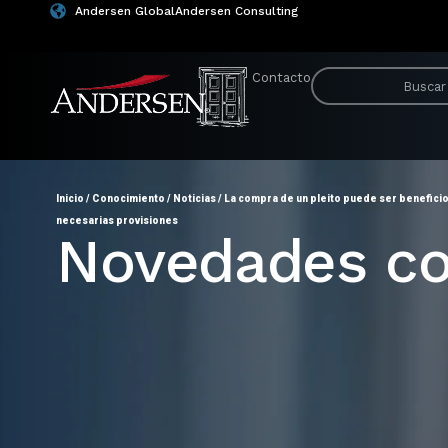
Andersen Global
Andersen Consulting
Contacto
Inicio
/
Conocimiento
/
Noticias
/
La compra de un pleito puede ser beneficio
necesarias provisiones
Novedades co