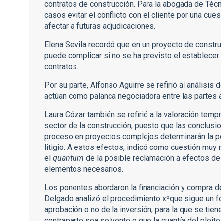
contratos de construcción. Para la abogada de Téc
casos evitar el conflicto con el cliente por una cu
afectar a futuras adjudicaciones.
Elena Sevila recordó que en un proyecto de construc
puede complicar si no se ha previsto el establece
contratos.
Por su parte, Alfonso Aguirre se refirió al análisis 
actúan como palanca negociadora entre las partes an
Laura Cózar también se refirió a la valoración temp
sector de la construcción, puesto que las conclusio
proceso en proyectos complejos determinarán la p
litigio. A estos efectos, indicó como cuestión muy r
el
quantum
de la posible reclamación a efectos de 
elementos necesarios.
Los ponentes abordaron la financiación y compra de
Delgado analizó el procedimiento xºque sigue un 
aprobación o no de la inversión, para la que se tie
contraparte sea solvente o que la cuantía del pleit