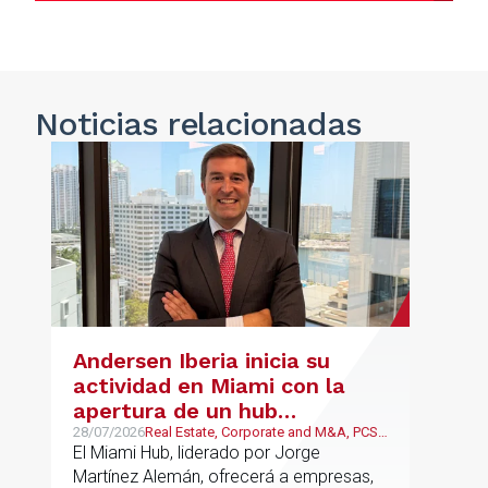
Noticias
relacionadas
Andersen Iberia inicia su
actividad en Miami con la
apertura de un hub
estratégico para reforzar el
28/07/2026
Real Estate, Corporate and M&A, PCS,
Wealth Management & Family
El Miami Hub, liderado por Jorge
asesoramiento fiscal, legal y
Business
Martínez Alemán, ofrecerá a empresas,
patrimonial conectando