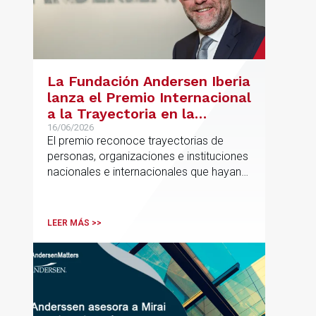
La Fundación Andersen Iberia
lanza el Premio Internacional
a la Trayectoria en la
Promoción de la Educación
16/06/2026
El premio reconoce trayectorias de
personas, organizaciones e instituciones
nacionales e internacionales que hayan
contribuido de forma decisiva y
verificable al acceso, la calidad, la
innovación o la equidad educativa
LEER MÁS >>