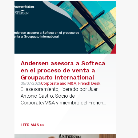
Andersen asesora a Softeca
en el proceso de venta a
Groupauto International
06/07/2026
Corporate and M&A, French Desk
El asesoramiento, liderado por Juan
Antonio Castro, Socio de
Corporate/M&A y miembro del French
Desk, impulsa el posicionamiento de
Andersen en operaciones franco-
españolas que combinan los sectores
LEER MÁS >>
tecnológico e industrial