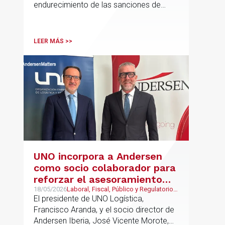
endurecimiento de las sanciones de
EE.UU. contra Cuba.
LEER MÁS >>
UNO incorpora a Andersen
como socio colaborador para
reforzar el asesoramiento
jurídico y fiscal del sector
18/05/2026
Laboral, Fiscal, Público y Regulatorio,
Transporte, Movilidad & Logística
El presidente de UNO Logística,
logístico
Francisco Aranda, y el socio director de
Andersen Iberia, José Vicente Morote,