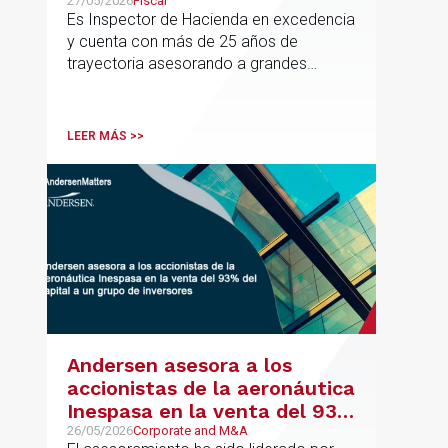
responsable de la práctica
27/05/2026
Fiscal
Es Inspector de Hacienda en excedencia
ibérica de Fiscalidad Local
y cuenta con más de 25 años de
trayectoria asesorando a grandes
compañías nacionales e internacionales,
incluyendo grupos del IBEX 35,
principalmente en los sectores
LEER MÁS >>
energético, inmobiliario y
medioambiental
Andersen asesora a los
accionistas de la aeronáutica
Inespasa en la venta del 93%
del capital a un grupo de
26/05/2026
Corporate and M&A