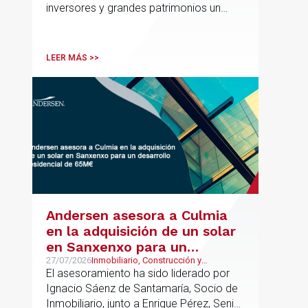
inversores y grandes patrimonios un
Europa y Latinoamérica
asesoramiento jurídico y fiscal integral
para sus operaciones entre España,
Latinoamérica y otros mercados
LEER MÁS >>
internacionales.
Andersen asesora a Culmia
en la adquisición de un solar
en Sanxenxo para un
desarrollo residencial de
27/07/2026
Inmobiliario, Construcción y
Urbanismo
El asesoramiento ha sido liderado por
65M€
Ignacio Sáenz de Santamaría, Socio de
Inmobiliario, junto a Enrique Pérez, Senior