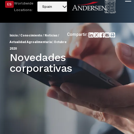
Worldwide
ES
Spain
Locations:
Compartir:
Inicio
/
Conocimiento
/
Noticias
/
Actualidad Agroalimentaria | Octubre
2020
Novedades
corporativas