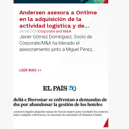
Andersen asesora a Ontime
en la adquisición de la
actividad logística y de
transporte de Campillo
09/06/2026
Corporate and M&A
Javier Gómez Domínguez, Socio de
Palmera
Corporate/M&A ha liderado el
asesoramiento junto a Miguel Pérez,
Asociado Senior del mismo
departamento.
LEER MÁS >>