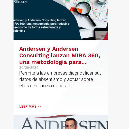
Andersen y Andersen
Consulting lanzan MIRA 360,
una metodología para
reducir el absentismo de
30/06/2026
Permite a las empresas diagnosticar sus
forma estructurada y
datos de absentismo y actuar sobre
sostenible
ellos de manera concreta.
LEER MÁS >>