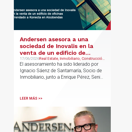
Andersen asesora a una
sociedad de Inovalis en la
venta de un edificio de
oficinas arrendado a Konecta
17/06/2026
Real Estate, Inmobiliario, Construcción
y Urbanismo
El asesoramiento ha sido liderado por
en Alcobendas
Ignacio Sáenz de Santamaría, Socio de
Inmobiliario, junto a Enrique Pérez, Senior
Associate y Eduardo Ramos, Senior
Lawyer.
LEER MÁS >>