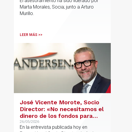
El asesoramiento ha sido liderado por
inversores
Marta Morales, Socia; junto a Arturo
Murillo.
LEER MÁS >>
José Vicente Morote, Socio
Director: «No necesitamos el
dinero de los fondos para
desarrollar nuestro
26/05/2026
En la entrevista publicada hoy en
proyecto»