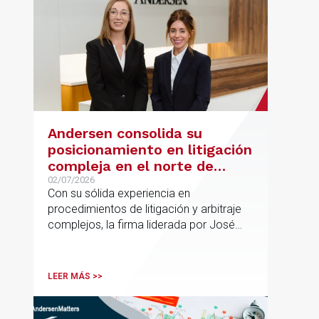
Andersen consolida su
posicionamiento en litigación
compleja en el norte de
España con la incorporación
02/07/2026
Con su sólida experiencia en
de Rebeca Larena
procedimientos de litigación y arbitraje
complejos, la firma liderada por José
Vicente Morote impulsa el crecimiento
de su oficina en Bilbao y refuerza su
posicionamiento en asesoramiento
LEER MÁS >>
jurídico de alto valor añadido.