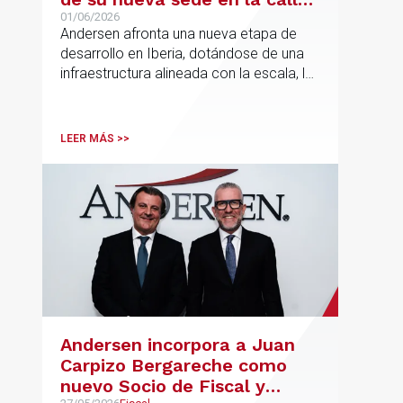
Hermosilla
01/06/2026
Andersen afronta una nueva etapa de
desarrollo en Iberia, dotándose de una
infraestructura alineada con la escala, la
integración y el crecimiento sostenido
del despacho.
LEER MÁS >>
Andersen incorpora a Juan
Carpizo Bergareche como
nuevo Socio de Fiscal y