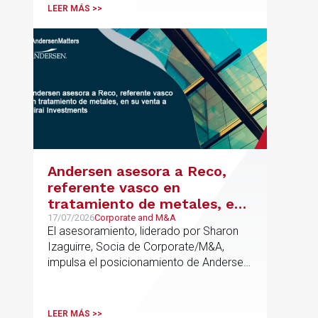
cumplimiento normativo desde el origen.
LEER MÁS >>
La iniciativa se apoya en una
metodología propia de gestión de
riesgos de IA y se alinea con la
estrategia española de IA soberana
articulada en torno a ALIA.
Andersen asesora a Reco,
referente vasco en
tratamiento de metales, en
su venta a Mirai Investments
17/07/2026
Corporate and M&A
El asesoramiento, liderado por Sharon
Izaguirre, Socia de Corporate/M&A,
impulsa el posicionamiento de Andersen
en el ámbito industrial vasco,
acompañando a empresas familiares en
procesos estratégicos de M&A
LEER MÁS >>