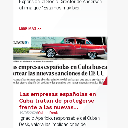
Expansión, el Socio Director de Andersen
afirma que "Estamos muy bien
financieramente y por lo tanto nos gusta
la autonomía y la independencia que
tenemos y ese es el modelo que vamos
LEER MÁS >>
a seguir".
Las empresas españolas en
Cuba tratan de protegerse
frente a las nuevas
sanciones millonarias que
19/05/2026
Cuban Desk
Ignacio Aparicio, responsable del Cuban
prepara Estados Unidos
Desk, valora las implicaciones del