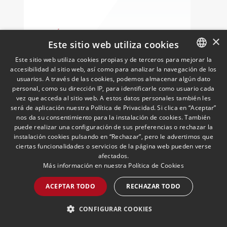
han rubricado un acuerdo de
colaboración con el que ambas
entidades trabajarán para ayudar a las
LEER MÁS >>
×
empresas logísticas a anticipar y
Este sitio web utiliza cookies
gestionar con mayor seguridad jurídica
Este sitio web utiliza cookies propias y de terceros para mejorar la
sus principales retos regulatorios.
accesibilidad al sitio web, así como para analizar la navegación de los
SPANISH
usuarios. A través de las cookies, podemos almacenar algún dato
ENGLISH
personal, como su dirección IP, para identificarle como usuario cada
vez que acceda al sitio web. A estos datos personales también les
PORTUGUESE
será de aplicación nuestra Política de Privacidad. Si clica en “Aceptar”
nos da su consentimiento para la instalación de cookies. También
puede realizar una configuración de sus preferencias o rechazar la
instalación cookies pulsando en “Rechazar”, pero le advertimos que
ciertas funcionalidades o servicios de la página web pueden verse
Grandes empresas españolas
afectados.
se exponen a sanciones
Más información en nuestra
Política de Cookies
millonarias de Trump por
Cuba
12/05/2026
Cuban Desk
ACEPTAR TODO
RECHAZAR TODO
Ignacio Aparicio, responsable del Cuban
Desk, analiza en ABC el impacto para las
CONFIGURAR COOKIES
empresas españolas del endurecimiento
de las sanciones de EE.UU. contra Cuba.