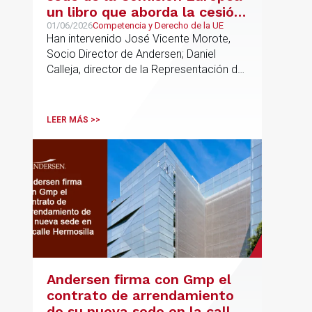
un libro que aborda la cesión
de soberanía y la primacía
01/06/2026
Competencia y Derecho de la UE
Han intervenido José Vicente Morote,
del Derecho de la UE en las
Socio Director de Andersen; Daniel
constituciones europeas
Calleja, director de la Representación de
la Comisión Europea en España; y
destacadas personalidades del mundo
jurídico y académico
LEER MÁS >>
Andersen firma con Gmp el
contrato de arrendamiento
de su nueva sede en la calle