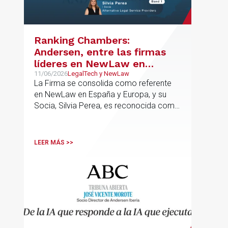
Ranking Chambers:
Andersen, entre las firmas
líderes en NewLaw en
España y Europa
11/06/2026
LegalTech y NewLaw
La Firma se consolida como referente
en NewLaw en España y Europa, y su
Socia, Silvia Perea, es reconocida como
una de las profesionales clave del
sector.
LEER MÁS >>