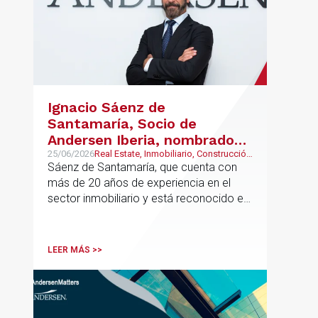
Ignacio Sáenz de
Santamaría, Socio de
Andersen Iberia, nombrado
director europeo de
25/06/2026
Real Estate, Inmobiliario, Construcción
y Urbanismo
Sáenz de Santamaría, que cuenta con
Inmobiliario de Andersen
más de 20 años de experiencia en el
sector inmobiliario y está reconocido en
directorios internacionales como
Chambers & Partners y Legal500,
codirigirá el EU Real Estate Industry
LEER MÁS >>
Group junto a Kevin Hindley, de Andersen
UK.