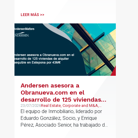
reconocidos como uno de los
profesionales clave del sector.
LEER MÁS >>
Andersen asesora a
Obranueva.com en el
desarrollo de 125 viviendas
de alquiler asequible en
23/07/2026
Real Estate, Corporate and M&A,
Público y Regulatorio
El equipo de Inmobiliario, liderado por
Estepona por 43M€
Eduardo González, Socio, y Enrique
Pérez, Asociado Senior, ha trabajado de
forma coordinada con el equipo de