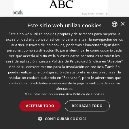
sus principales retos regulatorios.
×
Este sitio web utiliza cookies
Este sitio web utiliza cookies propias y de terceros para mejorar la
accesibilidad al sitio web, así como para analizar la navegación de los
SPANISH
usuarios. A través de las cookies, podemos almacenar algún dato
ENGLISH
personal, como su dirección IP, para identificarle como usuario cada
Grandes empresas españolas
vez que acceda al sitio web. A estos datos personales también les
se exponen a sanciones
PORTUGUESE
será de aplicación nuestra Política de Privacidad. Si clica en “Aceptar”
nos da su consentimiento para la instalación de cookies. También
millonarias de Trump por
puede realizar una configuración de sus preferencias o rechazar la
Cuba
12/05/2026
Cuban Desk
instalación cookies pulsando en “Rechazar”, pero le advertimos que
Ignacio Aparicio, responsable del Cuban
ciertas funcionalidades o servicios de la página web pueden verse
Desk, analiza en ABC el impacto para las
afectados.
empresas españolas del endurecimiento
Más información en nuestra
Política de Cookies
de las sanciones de EE.UU. contra Cuba.
ACEPTAR TODO
RECHAZAR TODO
LEER MÁS >>
CONFIGURAR COOKIES