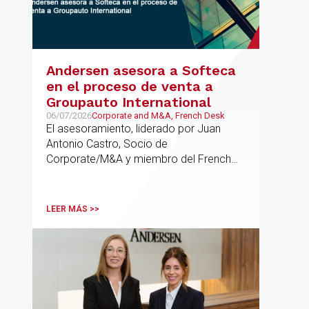
Andersen asesora a Softeca
en el proceso de venta a
Groupauto International
06/07/2026
Corporate and M&A, French Desk
El asesoramiento, liderado por Juan
Antonio Castro, Socio de
Corporate/M&A y miembro del French
Desk, impulsa el posicionamiento de
Andersen en operaciones franco-
españolas que combinan los sectores
LEER MÁS >>
tecnológico e industrial