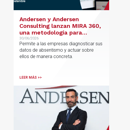
Andersen y Andersen
Consulting lanzan MIRA 360,
una metodología para
reducir el absentismo de
30/06/2026
Permite a las empresas diagnosticar sus
forma estructurada y
datos de absentismo y actuar sobre
sostenible
ellos de manera concreta.
LEER MÁS >>