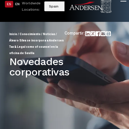
Worldwide
ES
EN
Spain
Locations:
Compartir:
Inicio
/
Conocimiento
/
Noticias
/
Álvaro Silva se incorpora a Andersen
Tax & Legal como of counsel en la
oficina de Sevilla
Novedades
corporativas