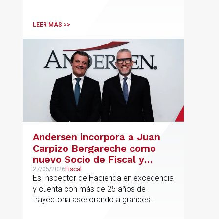
integración y el crecimiento sostenido
del despacho.
LEER MÁS >>
Andersen incorpora a Juan
Carpizo Bergareche como
nuevo Socio de Fiscal y
responsable de la práctica
27/05/2026
Fiscal
Es Inspector de Hacienda en excedencia
ibérica de Fiscalidad Local
y cuenta con más de 25 años de
trayectoria asesorando a grandes
compañías nacionales e internacionales,