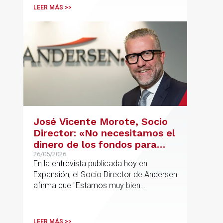
LEER MÁS >>
José Vicente Morote, Socio
Director: «No necesitamos el
dinero de los fondos para
desarrollar nuestro
26/05/2026
En la entrevista publicada hoy en
proyecto»
Expansión, el Socio Director de Andersen
afirma que "Estamos muy bien
financieramente y por lo tanto nos gusta
la autonomía y la independencia que
tenemos y ese es el modelo que vamos
LEER MÁS >>