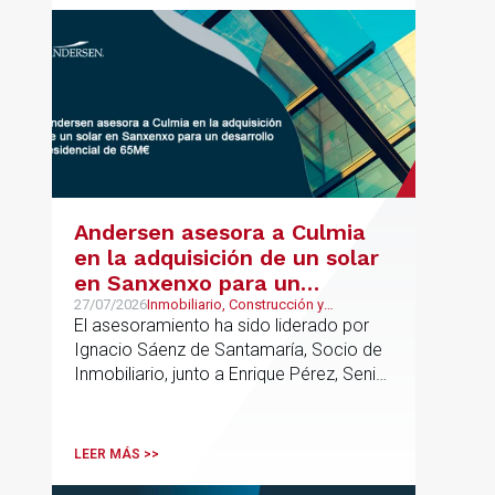
Andersen asesora a Culmia
en la adquisición de un solar
en Sanxenxo para un
desarrollo residencial de
27/07/2026
Inmobiliario, Construcción y
Urbanismo
El asesoramiento ha sido liderado por
65M€
Ignacio Sáenz de Santamaría, Socio de
Inmobiliario, junto a Enrique Pérez, Senior
Associate y Alejandro Mármol, Abogado,
del mismo departamento; junto a Carlos
Morales, Socio, Pablo López, Asociado
LEER MÁS >>
Senior, e Isabel Gómez Senior Lawyer