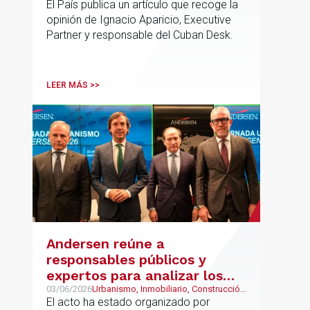
El País publica un artículo que recoge la
opinión de Ignacio Aparicio, Executive
Partner y responsable del Cuban Desk.
LEER MÁS >>
Andersen reúne a
responsables públicos y
expertos para analizar los
retos del urbanismo en
03/06/2026
Urbanismo, Inmobiliario, Construcción
y Urbanismo
El acto ha estado organizado por
España