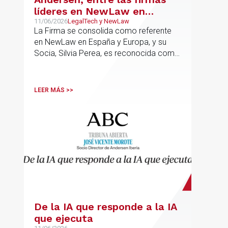
líderes en NewLaw en
España y Europa
11/06/2026
LegalTech y NewLaw
La Firma se consolida como referente
en NewLaw en España y Europa, y su
Socia, Silvia Perea, es reconocida como
una de las profesionales clave del
sector.
LEER MÁS >>
De la IA que responde a la IA
que ejecuta