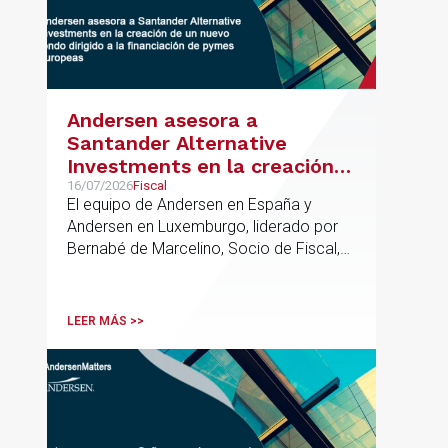
Andersen asesora a
Santander Alternative
Investments en la creación
de un nuevo fondo dirigido a
16/07/2026
Fiscal
El equipo de Andersen en España y
la financiación de pymes
Andersen en Luxemburgo, liderado por
europeas
Bernabé de Marcelino, Socio de Fiscal,
ha participado como asesor en materia
tributaria durante todo el proceso de
formación del fondo, hasta el primer
LEER MÁS >>
cierre que ha tenido lugar recientemente.