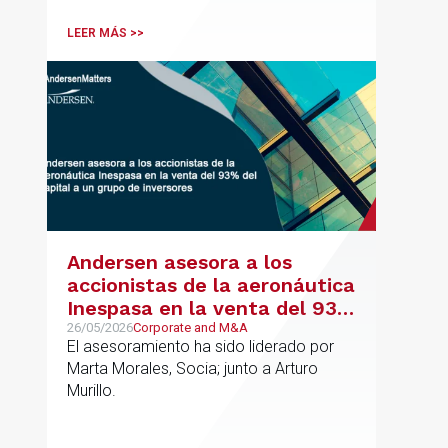
incluyendo grupos del IBEX 35,
principalmente en los sectores
LEER MÁS >>
energético, inmobiliario y
medioambiental
Andersen asesora a los
accionistas de la aeronáutica
Inespasa en la venta del 93%
del capital a un grupo de
26/05/2026
Corporate and M&A
El asesoramiento ha sido liderado por
inversores
Marta Morales, Socia; junto a Arturo
Murillo.