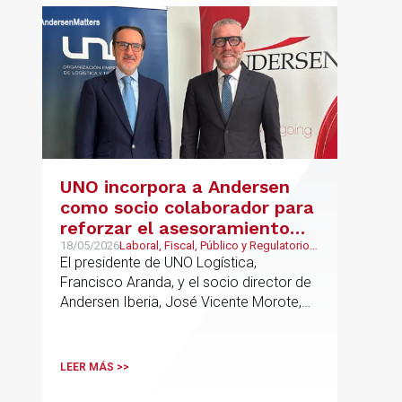
UNO incorpora a Andersen
como socio colaborador para
reforzar el asesoramiento
jurídico y fiscal del sector
18/05/2026
Laboral, Fiscal, Público y Regulatorio,
Transporte, Movilidad & Logística
El presidente de UNO Logística,
logístico
Francisco Aranda, y el socio director de
Andersen Iberia, José Vicente Morote,
han rubricado un acuerdo de
colaboración con el que ambas
entidades trabajarán para ayudar a las
LEER MÁS >>
empresas logísticas a anticipar y
gestionar con mayor seguridad jurídica