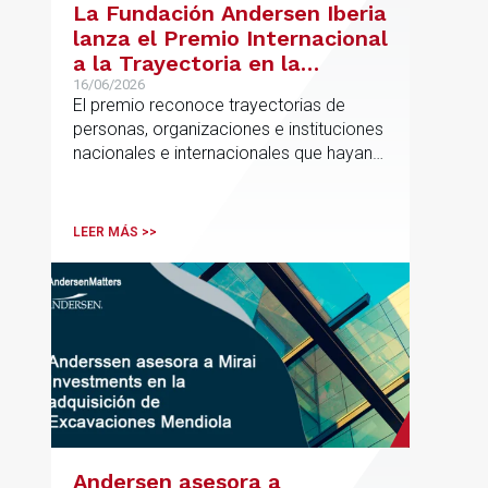
La Fundación Andersen Iberia
lanza el Premio Internacional
a la Trayectoria en la
Promoción de la Educación
16/06/2026
El premio reconoce trayectorias de
personas, organizaciones e instituciones
nacionales e internacionales que hayan
contribuido de forma decisiva y
verificable al acceso, la calidad, la
innovación o la equidad educativa
LEER MÁS >>
Andersen asesora a