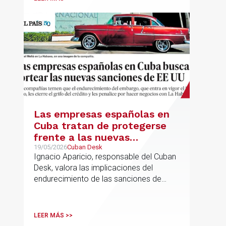
a seguir".
Las empresas españolas en
Cuba tratan de protegerse
frente a las nuevas
sanciones millonarias que
19/05/2026
Cuban Desk
Ignacio Aparicio, responsable del Cuban
prepara Estados Unidos
Desk, valora las implicaciones del
endurecimiento de las sanciones de
EE.UU. contra Cuba.
LEER MÁS >>