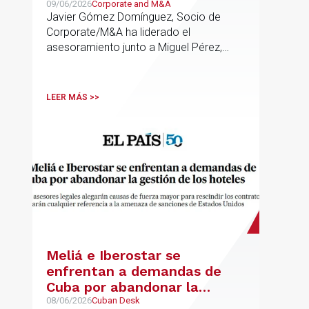
transporte de Campillo
09/06/2026
Corporate and M&A
Javier Gómez Domínguez, Socio de
Palmera
Corporate/M&A ha liderado el
asesoramiento junto a Miguel Pérez,
Asociado Senior del mismo
departamento.
LEER MÁS >>
Meliá e Iberostar se
enfrentan a demandas de
Cuba por abandonar la
gestión de los hoteles
08/06/2026
Cuban Desk