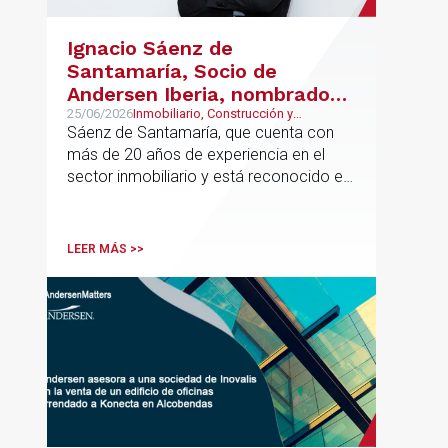
Ignacio Sáenz de
Santamaría, Socio de
Andersen Iberia, nombrado
director europeo de
25/06/2026
Inmobiliario, Construcción y
Urbanismo, Real Estate
Sáenz de Santamaría, que cuenta con
Inmobiliario de Andersen
más de 20 años de experiencia en el
sector inmobiliario y está reconocido en
directorios internacionales como
Chambers & Partners y Legal500,
codirigirá el EU Real Estate Industry
LEER MÁS >>
Group junto a Kevin Hindley, de Andersen
UK.