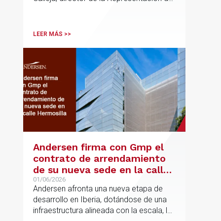
la Comisión Europea en España; y
destacadas personalidades del mundo
jurídico y académico
LEER MÁS >>
Andersen firma con Gmp el
contrato de arrendamiento
de su nueva sede en la calle
Hermosilla
01/06/2026
Andersen afronta una nueva etapa de
desarrollo en Iberia, dotándose de una
infraestructura alineada con la escala, la