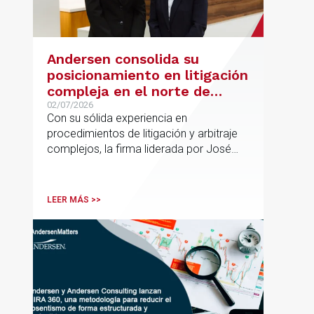
Andersen consolida su
posicionamiento en litigación
compleja en el norte de
España con la incorporación
02/07/2026
Con su sólida experiencia en
de Rebeca Larena
procedimientos de litigación y arbitraje
complejos, la firma liderada por José
Vicente Morote impulsa el crecimiento
de su oficina en Bilbao y refuerza su
posicionamiento en asesoramiento
LEER MÁS >>
jurídico de alto valor añadido.