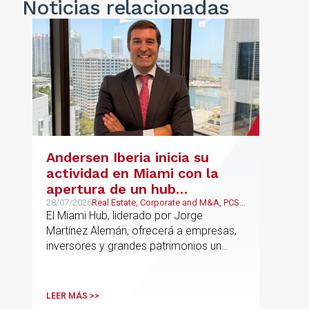
Noticias
relacionadas
Andersen Iberia inicia su
actividad en Miami con la
apertura de un hub
estratégico para reforzar el
28/07/2026
Real Estate, Corporate and M&A, PCS,
Wealth Management & Family
El Miami Hub, liderado por Jorge
asesoramiento fiscal, legal y
Business
Martínez Alemán, ofrecerá a empresas,
patrimonial conectando
inversores y grandes patrimonios un
Europa y Latinoamérica
asesoramiento jurídico y fiscal integral
para sus operaciones entre España,
Latinoamérica y otros mercados
LEER MÁS >>
internacionales.