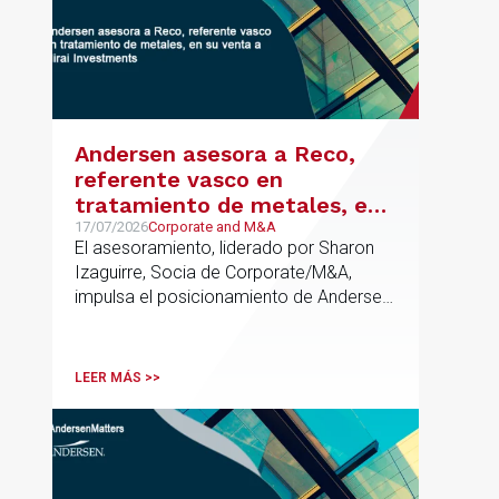
articulada en torno a ALIA.
Andersen asesora a Reco,
referente vasco en
tratamiento de metales, en
su venta a Mirai Investments
17/07/2026
Corporate and M&A
El asesoramiento, liderado por Sharon
Izaguirre, Socia de Corporate/M&A,
impulsa el posicionamiento de Andersen
en el ámbito industrial vasco,
acompañando a empresas familiares en
procesos estratégicos de M&A
LEER MÁS >>