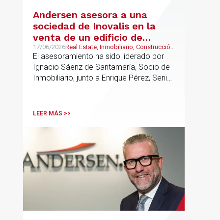
Andersen asesora a una
sociedad de Inovalis en la
venta de un edificio de
oficinas arrendado a Konecta
17/06/2026
Real Estate, Inmobiliario, Construcción
y Urbanismo
El asesoramiento ha sido liderado por
en Alcobendas
Ignacio Sáenz de Santamaría, Socio de
Inmobiliario, junto a Enrique Pérez, Senior
Associate y Eduardo Ramos, Senior
Lawyer.
LEER MÁS >>