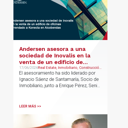
Andersen asesora a una
sociedad de Inovalis en la
venta de un edificio de
oficinas arrendado a Konecta
17/06/2026
Real Estate, Inmobiliario, Construcción
y Urbanismo
El asesoramiento ha sido liderado por
en Alcobendas
Ignacio Sáenz de Santamaría, Socio de
Inmobiliario, junto a Enrique Pérez, Senior
Associate y Eduardo Ramos, Senior
Lawyer.
LEER MÁS >>