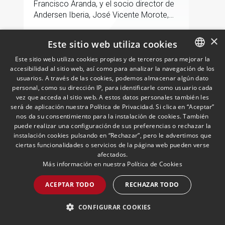
Francisco Aranda, y el socio director de
Andersen Iberia, José Vicente Morote,
han rubricado un acuerdo de
colaboración con el que ambas
×
Este sitio web utiliza cookies
entidades trabajarán para ayudar a las
LEER MÁS >>
empresas logísticas a anticipar y
Este sitio web utiliza cookies propias y de terceros para mejorar la
accesibilidad al sitio web, así como para analizar la navegación de los
SPANISH
gestionar con mayor seguridad jurídica
usuarios. A través de las cookies, podemos almacenar algún dato
sus principales retos regulatorios.
ENGLISH
personal, como su dirección IP, para identificarle como usuario cada
vez que acceda al sitio web. A estos datos personales también les
PORTUGUESE
será de aplicación nuestra Política de Privacidad. Si clica en “Aceptar”
nos da su consentimiento para la instalación de cookies. También
puede realizar una configuración de sus preferencias o rechazar la
instalación cookies pulsando en “Rechazar”, pero le advertimos que
ciertas funcionalidades o servicios de la página web pueden verse
afectados.
Más información en nuestra
Política de Cookies
Grandes empresas españolas
se exponen a sanciones
ACEPTAR TODO
RECHAZAR TODO
millonarias de Trump por
Cuba
12/05/2026
Cuban Desk
CONFIGURAR COOKIES
Ignacio Aparicio, responsable del Cuban
Desk, analiza en ABC el impacto para las