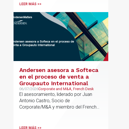
formación del fondo, hasta el primer
LEER MÁS >>
cierre que ha tenido lugar recientemente.
Andersen asesora a Softeca
en el proceso de venta a
Groupauto International
06/07/2026
Corporate and M&A, French Desk
El asesoramiento, liderado por Juan
Antonio Castro, Socio de
Corporate/M&A y miembro del French
Desk, impulsa el posicionamiento de
Andersen en operaciones franco-
españolas que combinan los sectores
LEER MÁS >>