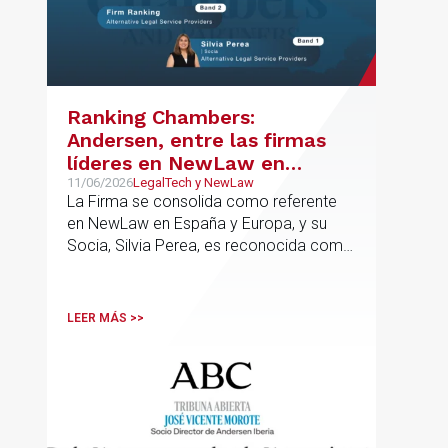
Ranking Chambers:
Andersen, entre las firmas
líderes en NewLaw en
España y Europa
11/06/2026
LegalTech y NewLaw
La Firma se consolida como referente
en NewLaw en España y Europa, y su
Socia, Silvia Perea, es reconocida como
una de las profesionales clave del
sector.
LEER MÁS >>