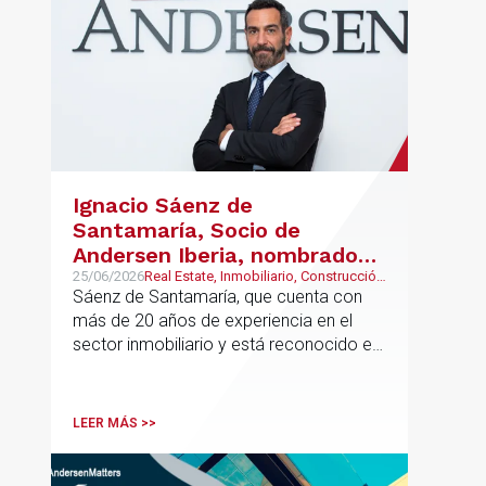
Ignacio Sáenz de
Santamaría, Socio de
Andersen Iberia, nombrado
director europeo de
25/06/2026
Real Estate, Inmobiliario, Construcción
y Urbanismo
Sáenz de Santamaría, que cuenta con
Inmobiliario de Andersen
más de 20 años de experiencia en el
sector inmobiliario y está reconocido en
directorios internacionales como
Chambers & Partners y Legal500,
codirigirá el EU Real Estate Industry
LEER MÁS >>
Group junto a Kevin Hindley, de Andersen
UK.