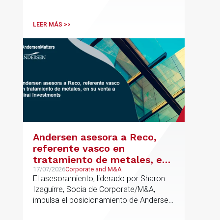
gobernanza del dato, trazabilidad y
cumplimiento normativo desde el origen.
LEER MÁS >>
La iniciativa se apoya en una
metodología propia de gestión de
riesgos de IA y se alinea con la
estrategia española de IA soberana
articulada en torno a ALIA.
Andersen asesora a Reco,
referente vasco en
tratamiento de metales, en
su venta a Mirai Investments
17/07/2026
Corporate and M&A
El asesoramiento, liderado por Sharon
Izaguirre, Socia de Corporate/M&A,
impulsa el posicionamiento de Andersen
en el ámbito industrial vasco,