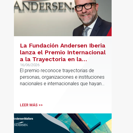
La Fundación Andersen Iberia
lanza el Premio Internacional
a la Trayectoria en la
Promoción de la Educación
16/06/2026
El premio reconoce trayectorias de
personas, organizaciones e instituciones
nacionales e internacionales que hayan
contribuido de forma decisiva y
verificable al acceso, la calidad, la
innovación o la equidad educativa
LEER MÁS >>