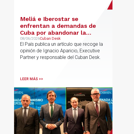
Meliá e Iberostar se
enfrentan a demandas de
Cuba por abandonar la
gestión de los hoteles
08/06/2026
Cuban Desk
El País publica un artículo que recoge la
opinión de Ignacio Aparicio, Executive
Partner y responsable del Cuban Desk.
LEER MÁS >>