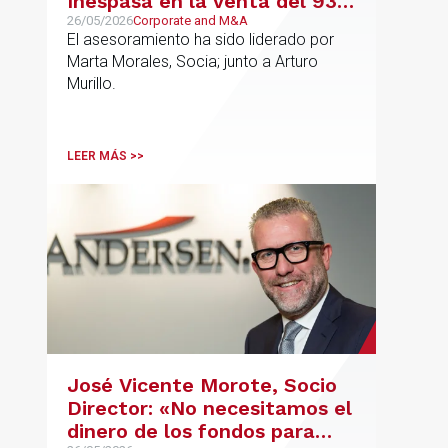
Inespasa en la venta del 93%
del capital a un grupo de
26/05/2026
Corporate and M&A
El asesoramiento ha sido liderado por
inversores
Marta Morales, Socia; junto a Arturo
Murillo.
LEER MÁS >>
José Vicente Morote, Socio
Director: «No necesitamos el
dinero de los fondos para