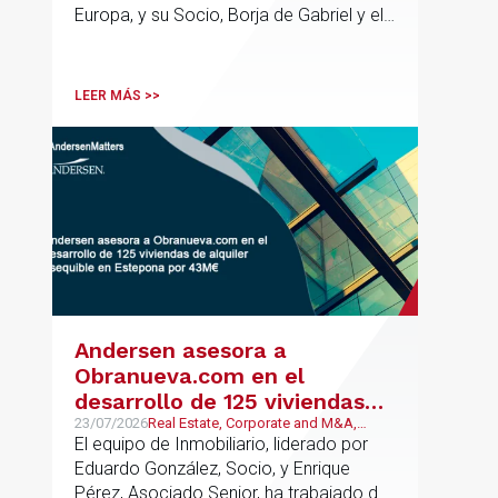
Europa, y su Socio, Borja de Gabriel y el
Counsel, Jorge Martínez, son
reconocidos como uno de los
profesionales clave del sector.
LEER MÁS >>
Andersen asesora a
Obranueva.com en el
desarrollo de 125 viviendas
de alquiler asequible en
23/07/2026
Real Estate, Corporate and M&A,
Público y Regulatorio
El equipo de Inmobiliario, liderado por
Estepona por 43M€
Eduardo González, Socio, y Enrique
Pérez, Asociado Senior, ha trabajado de