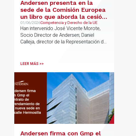
Andersen presenta en la
sede de la Comisión Europea
un libro que aborda la cesión
de soberanía y la primacía
01/06/2026
Competencia y Derecho de la UE
Han intervenido José Vicente Morote,
del Derecho de la UE en las
Socio Director de Andersen; Daniel
constituciones europeas
Calleja, director de la Representación de
la Comisión Europea en España; y
destacadas personalidades del mundo
jurídico y académico
LEER MÁS >>
Andersen firma con Gmp el