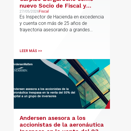
nuevo Socio de Fiscal y
responsable de la práctica
27/05/2026
Fiscal
Es Inspector de Hacienda en excedencia
ibérica de Fiscalidad Local
y cuenta con más de 25 años de
trayectoria asesorando a grandes
compañías nacionales e internacionales,
incluyendo grupos del IBEX 35,
principalmente en los sectores
LEER MÁS >>
energético, inmobiliario y
medioambiental
Andersen asesora a los
accionistas de la aeronáutica