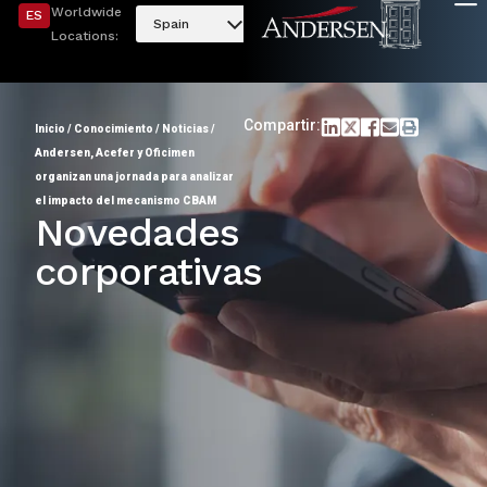
Worldwide
ES
Spain
Locations:
Compartir:
Inicio
/
Conocimiento
/
Noticias
/
Andersen, Acefer y Oficimen
organizan una jornada para analizar
el impacto del mecanismo CBAM
Novedades
corporativas