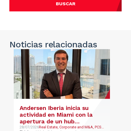
BUSCAR
Noticias
relacionadas
Andersen Iberia inicia su
actividad en Miami con la
apertura de un hub
estratégico para reforzar el
28/07/2026
Real Estate, Corporate and M&A, PCS,