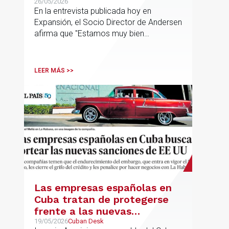
desarrollar nuestro
26/05/2026
En la entrevista publicada hoy en
proyecto»
Expansión, el Socio Director de Andersen
afirma que "Estamos muy bien
financieramente y por lo tanto nos gusta
la autonomía y la independencia que
tenemos y ese es el modelo que vamos
LEER MÁS >>
a seguir".
Las empresas españolas en
Cuba tratan de protegerse
frente a las nuevas
sanciones millonarias que
19/05/2026
Cuban Desk