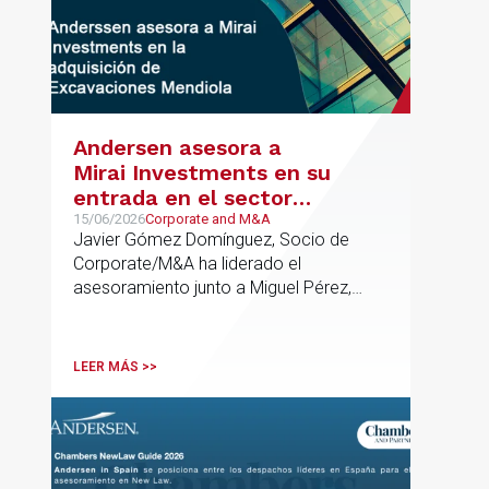
Andersen asesora a
Mirai Investments en su
entrada en el sector
medioambiental con la
15/06/2026
Corporate and M&A
Javier Gómez Domínguez, Socio de
adquisición de la
Corporate/M&A ha liderado el
vasca Excavaciones
asesoramiento junto a Miguel Pérez,
Mendiola
Asociado Senior del mismo
departamento.
LEER MÁS >>