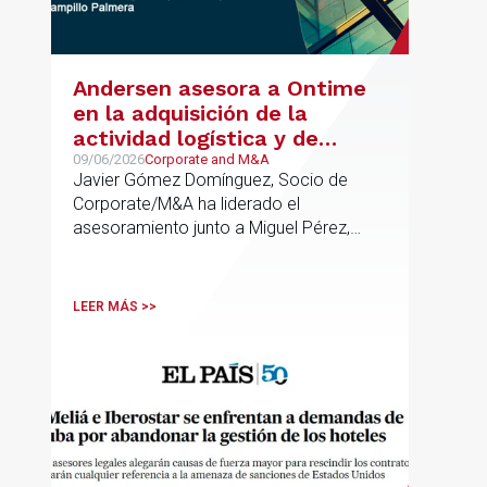
Andersen asesora a Ontime
en la adquisición de la
actividad logística y de
transporte de Campillo
09/06/2026
Corporate and M&A
Javier Gómez Domínguez, Socio de
Palmera
Corporate/M&A ha liderado el
asesoramiento junto a Miguel Pérez,
Asociado Senior del mismo
departamento.
LEER MÁS >>