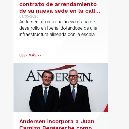
contrato de arrendamiento
de su nueva sede en la calle
Hermosilla
01/06/2026
Andersen afronta una nueva etapa de
desarrollo en Iberia, dotándose de una
infraestructura alineada con la escala, la
integración y el crecimiento sostenido
del despacho.
LEER MÁS >>
Andersen incorpora a Juan
Carpizo Bergareche como