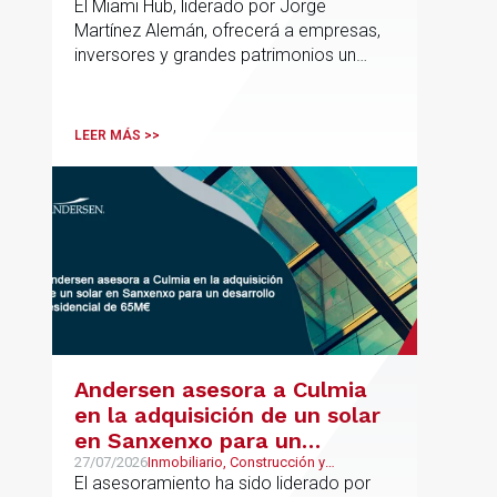
Wealth Management & Family
El Miami Hub, liderado por Jorge
asesoramiento fiscal, legal y
Business
Martínez Alemán, ofrecerá a empresas,
patrimonial conectando
inversores y grandes patrimonios un
Europa y Latinoamérica
asesoramiento jurídico y fiscal integral
para sus operaciones entre España,
Latinoamérica y otros mercados
LEER MÁS >>
internacionales.
Andersen asesora a Culmia
en la adquisición de un solar
en Sanxenxo para un
desarrollo residencial de
27/07/2026
Inmobiliario, Construcción y
Urbanismo
El asesoramiento ha sido liderado por
65M€