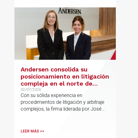
tecnológico e industrial
Andersen consolida su
posicionamiento en litigación
compleja en el norte de
España con la incorporación
02/07/2026
Con su sólida experiencia en
de Rebeca Larena
procedimientos de litigación y arbitraje
complejos, la firma liderada por José
Vicente Morote impulsa el crecimiento
de su oficina en Bilbao y refuerza su
posicionamiento en asesoramiento
LEER MÁS >>
jurídico de alto valor añadido.