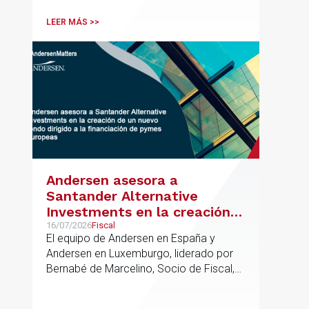
acompañando a empresas familiares en
procesos estratégicos de M&A
LEER MÁS >>
Andersen asesora a
Santander Alternative
Investments en la creación
de un nuevo fondo dirigido a
16/07/2026
Fiscal
El equipo de Andersen en España y
la financiación de pymes
Andersen en Luxemburgo, liderado por
europeas
Bernabé de Marcelino, Socio de Fiscal,
ha participado como asesor en materia
tributaria durante todo el proceso de