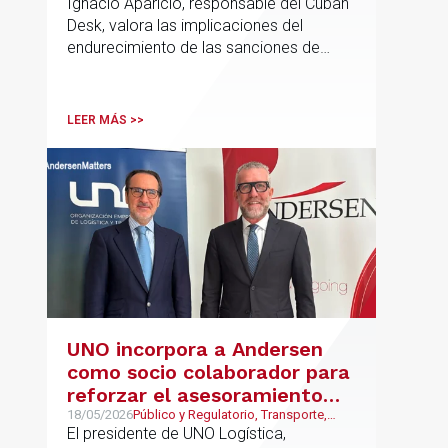
Ignacio Aparicio, responsable del Cuban
prepara Estados Unidos
Desk, valora las implicaciones del
endurecimiento de las sanciones de
EE.UU. contra Cuba.
LEER MÁS >>
UNO incorpora a Andersen
como socio colaborador para
reforzar el asesoramiento
jurídico y fiscal del sector
18/05/2026
Público y Regulatorio, Transporte,
Movilidad & Logística, Laboral, Fiscal
El presidente de UNO Logística,
logístico