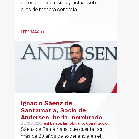
datos de absentismo y actuar sobre
sostenible
ellos de manera concreta.
LEER MÁS >>
Ignacio Sáenz de
Santamaría, Socio de
Andersen Iberia, nombrado
director europeo de
25/06/2026
Real Estate, Inmobiliario, Construcción
y Urbanismo
Sáenz de Santamaría, que cuenta con
Inmobiliario de Andersen
más de 20 años de experiencia en el