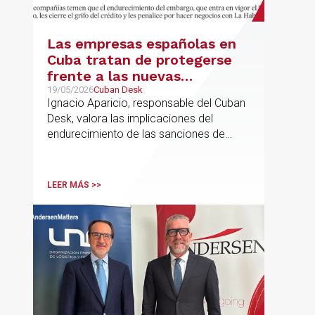
Las empresas españolas en
Cuba tratan de protegerse
frente a las nuevas
sanciones millonarias que
19/05/2026
Cuban Desk
Ignacio Aparicio, responsable del Cuban
prepara Estados Unidos
Desk, valora las implicaciones del
endurecimiento de las sanciones de
EE.UU. contra Cuba.
LEER MÁS >>