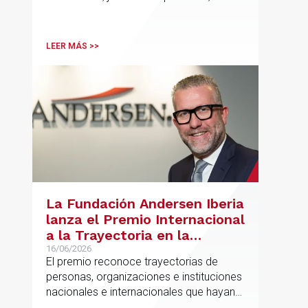
Associate y Eduardo Ramos, Senior
Lawyer.
LEER MÁS >>
La Fundación Andersen Iberia
lanza el Premio Internacional
a la Trayectoria en la
Promoción de la Educación
16/06/2026
El premio reconoce trayectorias de
personas, organizaciones e instituciones
nacionales e internacionales que hayan
contribuido de forma decisiva y