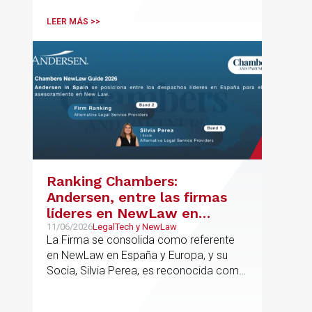
departamento.
LEER MÁS >>
Ranking Chambers:
Andersen, entre las firmas
líderes en NewLaw en
España y Europa
11/06/2026
LegalTech y NewLaw
La Firma se consolida como referente
en NewLaw en España y Europa, y su
Socia, Silvia Perea, es reconocida como
una de las profesionales clave del
sector.