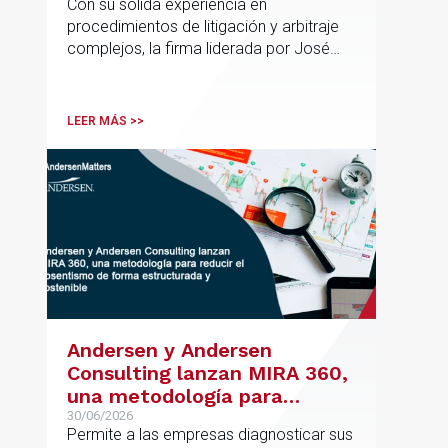
Con su sólida experiencia en
de Rebeca Larena
procedimientos de litigación y arbitraje
complejos, la firma liderada por José
Vicente Morote impulsa el crecimiento
de su oficina en Bilbao y refuerza su
posicionamiento en asesoramiento
LEER MÁS >>
jurídico de alto valor añadido.
Andersen y Andersen
Consulting lanzan MIRA 360,
una metodología para
reducir el absentismo de
30/06/2026
Permite a las empresas diagnosticar sus
forma estructurada y