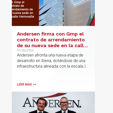
Andersen firma con Gmp el
contrato de arrendamiento
de su nueva sede en la calle
Hermosilla
01/06/2026
Andersen afronta una nueva etapa de
desarrollo en Iberia, dotándose de una
infraestructura alineada con la escala, la
integración y el crecimiento sostenido
del despacho.
LEER MÁS >>