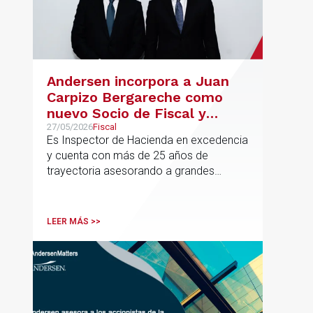
Andersen incorpora a Juan
Carpizo Bergareche como
nuevo Socio de Fiscal y
responsable de la práctica
27/05/2026
Fiscal
Es Inspector de Hacienda en excedencia
ibérica de Fiscalidad Local
y cuenta con más de 25 años de
trayectoria asesorando a grandes
compañías nacionales e internacionales,
incluyendo grupos del IBEX 35,
principalmente en los sectores
LEER MÁS >>
energético, inmobiliario y
medioambiental