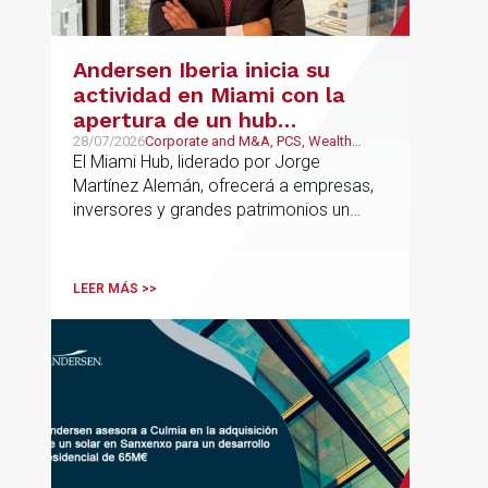
Andersen Iberia inicia su
actividad en Miami con la
apertura de un hub
estratégico para reforzar el
28/07/2026
Corporate and M&A, PCS, Wealth
Management & Family Business, Real
El Miami Hub, liderado por Jorge
asesoramiento fiscal, legal y
Estate
Martínez Alemán, ofrecerá a empresas,
patrimonial conectando
inversores y grandes patrimonios un
Europa y Latinoamérica
asesoramiento jurídico y fiscal integral
para sus operaciones entre España,
Latinoamérica y otros mercados
LEER MÁS >>
internacionales.