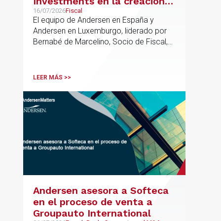
Investments en la creación
de un nuevo fondo dirigido a
16/07/2026
Fiscal
El equipo de Andersen en España y
la financiación de pymes
Andersen en Luxemburgo, liderado por
europeas
Bernabé de Marcelino, Socio de Fiscal,
ha participado como asesor en materia
tributaria durante todo el proceso de
formación del fondo, hasta el primer
LEER MÁS >>
cierre que ha tenido lugar recientemente.
Andersen asesora a Softeca
en el proceso de venta a
Groupauto International