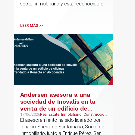
sector inmobiliario y está reconocido en
directorios internacionales como
Chambers & Partners y Legal500,
codirigirá el EU Real Estate Industry
LEER MÁS >>
Group junto a Kevin Hindley, de Andersen
UK.
Andersen asesora a una
sociedad de Inovalis en la
venta de un edificio de
oficinas arrendado a Konecta
17/06/2026
Real Estate, Inmobiliario, Construcción
y Urbanismo
El asesoramiento ha sido liderado por
en Alcobendas
Ignacio Sáenz de Santamaría, Socio de
Inmobiliario, junto a Enrique Pérez, Senior