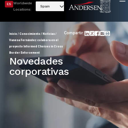
Worldwide
ES
Spain
Locations:
Compartir:
Inicio
/
Conocimiento
/
Noticias
/
Vanesa Fernández colabora en el
proyecto Informed Choices in Cross
Border Enforcement
Novedades
corporativas