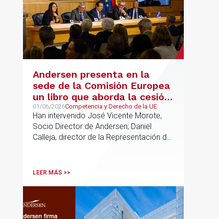
Andersen presenta en la
sede de la Comisión Europea
un libro que aborda la cesión
de soberanía y la primacía
01/06/2026
Competencia y Derecho de la UE
Han intervenido José Vicente Morote,
del Derecho de la UE en las
Socio Director de Andersen; Daniel
constituciones europeas
Calleja, director de la Representación de
la Comisión Europea en España; y
destacadas personalidades del mundo
jurídico y académico
LEER MÁS >>