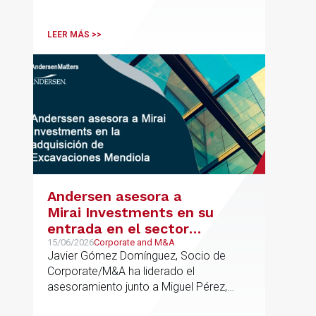
verificable al acceso, la calidad, la
innovación o la equidad educativa
LEER MÁS >>
Andersen asesora a
Mirai Investments en su
entrada en el sector
medioambiental con la
15/06/2026
Corporate and M&A
Javier Gómez Domínguez, Socio de
adquisición de la
Corporate/M&A ha liderado el
vasca Excavaciones
asesoramiento junto a Miguel Pérez,
Mendiola
Asociado Senior del mismo