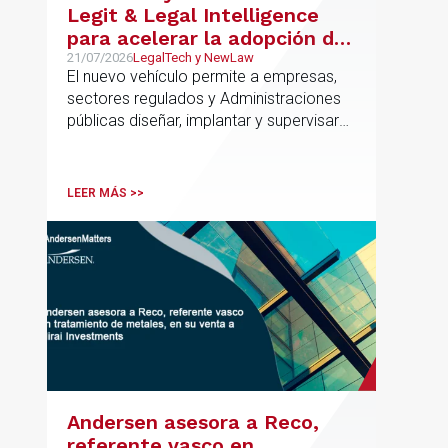
Legit & Legal Intelligence
para acelerar la adopción de
IA con seguridad jurídica en
21/07/2026
LegalTech y NewLaw
El nuevo vehículo permite a empresas,
el marco regulatorio europeo
sectores regulados y Administraciones
públicas diseñar, implantar y supervisar
proyectos de inteligencia artificial con
gobernanza del dato, trazabilidad y
cumplimiento normativo desde el origen.
LEER MÁS >>
La iniciativa se apoya en una
metodología propia de gestión de
riesgos de IA y se alinea con la
estrategia española de IA soberana
articulada en torno a ALIA.
Andersen asesora a Reco,
referente vasco en