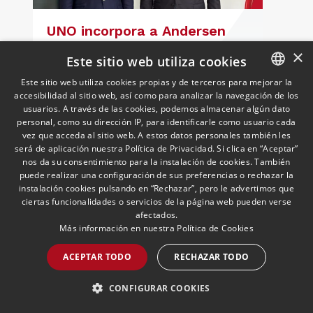
UNO incorpora a Andersen
como socio colaborador para
×
Este sitio web utiliza cookies
reforzar el asesoramiento
jurídico y fiscal del sector
18/05/2026
Laboral, Fiscal, Público y Regulatorio,
Este sitio web utiliza cookies propias y de terceros para mejorar la
Transporte, Movilidad & Logística
El presidente de UNO Logística,
logístico
accesibilidad al sitio web, así como para analizar la navegación de los
SPANISH
Francisco Aranda, y el socio director de
usuarios. A través de las cookies, podemos almacenar algún dato
Andersen Iberia, José Vicente Morote,
ENGLISH
personal, como su dirección IP, para identificarle como usuario cada
han rubricado un acuerdo de
vez que acceda al sitio web. A estos datos personales también les
PORTUGUESE
será de aplicación nuestra Política de Privacidad. Si clica en “Aceptar”
colaboración con el que ambas
nos da su consentimiento para la instalación de cookies. También
entidades trabajarán para ayudar a las
LEER MÁS >>
puede realizar una configuración de sus preferencias o rechazar la
empresas logísticas a anticipar y
instalación cookies pulsando en “Rechazar”, pero le advertimos que
gestionar con mayor seguridad jurídica
ciertas funcionalidades o servicios de la página web pueden verse
sus principales retos regulatorios.
afectados.
Más información en nuestra
Política de Cookies
ACEPTAR TODO
RECHAZAR TODO
CONFIGURAR COOKIES