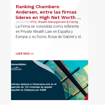
riesgos y aportar seguridad jurídica en
Ranking Chambers:
todas las fases de la operación.
Andersen, entre las firmas
líderes en High Net Worth en
España y Europa
24/07/2026
PCS, Wealth Management & Family
Business
La Firma se consolida como referente
en Private Wealth Law en España y
Europa, y su Socio, Borja de Gabriel y el
Counsel, Jorge Martínez, son
reconocidos como uno de los
profesionales clave del sector.
LEER MÁS >>