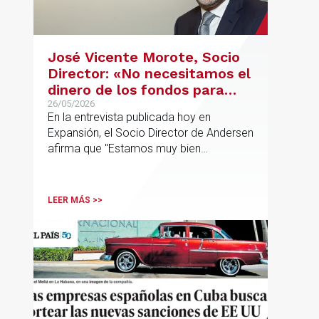
José Vicente Morote, Socio
Director: «No necesitamos el
dinero de los fondos para
desarrollar nuestro
26/05/2026
En la entrevista publicada hoy en
proyecto»
Expansión, el Socio Director de Andersen
afirma que "Estamos muy bien
financieramente y por lo tanto nos gusta
la autonomía y la independencia que
tenemos y ese es el modelo que vamos
LEER MÁS >>
a seguir".