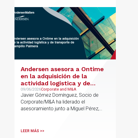
Andersen asesora a Ontime
en la adquisición de la
actividad logística y de
transporte de Campillo
09/06/2026
Corporate and M&A
Javier Gómez Domínguez, Socio de
Palmera
Corporate/M&A ha liderado el
asesoramiento junto a Miguel Pérez,
Asociado Senior del mismo
departamento.
LEER MÁS >>