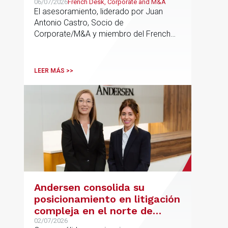
06/07/2026
French Desk, Corporate and M&A
El asesoramiento, liderado por Juan
Antonio Castro, Socio de
Corporate/M&A y miembro del French
Desk, impulsa el posicionamiento de
Andersen en operaciones franco-
españolas que combinan los sectores
LEER MÁS >>
tecnológico e industrial
Andersen consolida su
posicionamiento en litigación
compleja en el norte de
España con la incorporación
02/07/2026