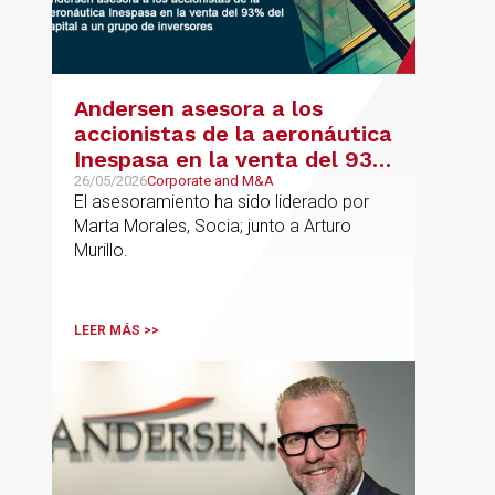
Andersen asesora a los
accionistas de la aeronáutica
Inespasa en la venta del 93%
del capital a un grupo de
26/05/2026
Corporate and M&A
El asesoramiento ha sido liderado por
inversores
Marta Morales, Socia; junto a Arturo
Murillo.
LEER MÁS >>