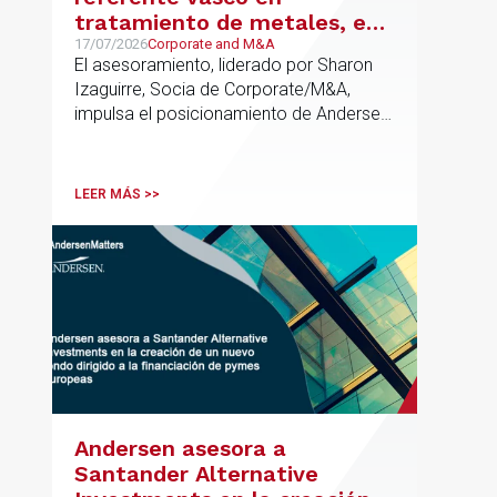
tratamiento de metales, en
su venta a Mirai Investments
17/07/2026
Corporate and M&A
El asesoramiento, liderado por Sharon
Izaguirre, Socia de Corporate/M&A,
impulsa el posicionamiento de Andersen
en el ámbito industrial vasco,
acompañando a empresas familiares en
procesos estratégicos de M&A
LEER MÁS >>
Andersen asesora a
Santander Alternative