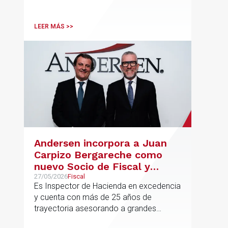
integración y el crecimiento sostenido
del despacho.
LEER MÁS >>
Andersen incorpora a Juan
Carpizo Bergareche como
nuevo Socio de Fiscal y
responsable de la práctica
27/05/2026
Fiscal
Es Inspector de Hacienda en excedencia
ibérica de Fiscalidad Local
y cuenta con más de 25 años de
trayectoria asesorando a grandes
compañías nacionales e internacionales,