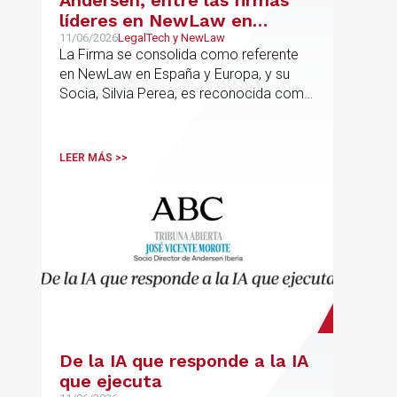
Andersen, entre las firmas
líderes en NewLaw en
España y Europa
11/06/2026
LegalTech y NewLaw
La Firma se consolida como referente
en NewLaw en España y Europa, y su
Socia, Silvia Perea, es reconocida como
una de las profesionales clave del
sector.
LEER MÁS >>
De la IA que responde a la IA
que ejecuta