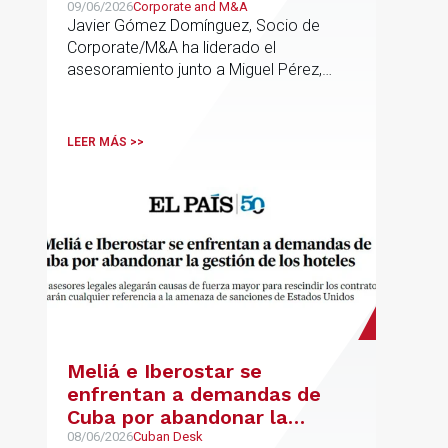
transporte de Campillo
09/06/2026
Corporate and M&A
Javier Gómez Domínguez, Socio de
Palmera
Corporate/M&A ha liderado el
asesoramiento junto a Miguel Pérez,
Asociado Senior del mismo
departamento.
LEER MÁS >>
Meliá e Iberostar se
enfrentan a demandas de
Cuba por abandonar la
gestión de los hoteles
08/06/2026
Cuban Desk