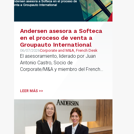
Andersen asesora a Softeca
en el proceso de venta a
Groupauto International
06/07/2026
Corporate and M&A, French Desk
El asesoramiento, liderado por Juan
Antonio Castro, Socio de
Corporate/M&A y miembro del French
Desk, impulsa el posicionamiento de
Andersen en operaciones franco-
españolas que combinan los sectores
LEER MÁS >>
tecnológico e industrial