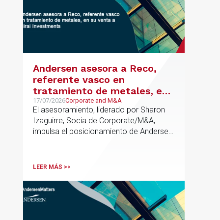
articulada en torno a ALIA.
Andersen asesora a Reco,
referente vasco en
tratamiento de metales, en
su venta a Mirai Investments
17/07/2026
Corporate and M&A
El asesoramiento, liderado por Sharon
Izaguirre, Socia de Corporate/M&A,
impulsa el posicionamiento de Andersen
en el ámbito industrial vasco,
acompañando a empresas familiares en
procesos estratégicos de M&A
LEER MÁS >>