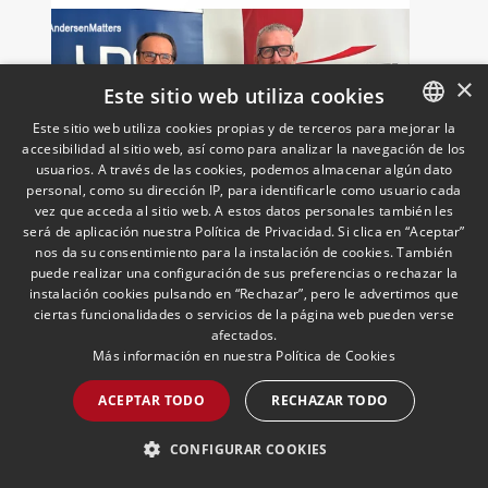
×
Este sitio web utiliza cookies
Este sitio web utiliza cookies propias y de terceros para mejorar la
accesibilidad al sitio web, así como para analizar la navegación de los
SPANISH
usuarios. A través de las cookies, podemos almacenar algún dato
ENGLISH
personal, como su dirección IP, para identificarle como usuario cada
vez que acceda al sitio web. A estos datos personales también les
UNO incorpora a Andersen
PORTUGUESE
será de aplicación nuestra Política de Privacidad. Si clica en “Aceptar”
como socio colaborador para
nos da su consentimiento para la instalación de cookies. También
puede realizar una configuración de sus preferencias o rechazar la
reforzar el asesoramiento
instalación cookies pulsando en “Rechazar”, pero le advertimos que
jurídico y fiscal del sector
18/05/2026
Laboral, Fiscal, Público y Regulatorio,
ciertas funcionalidades o servicios de la página web pueden verse
Transporte, Movilidad & Logística
El presidente de UNO Logística,
logístico
afectados.
Francisco Aranda, y el socio director de
Más información en nuestra
Política de Cookies
Andersen Iberia, José Vicente Morote,
han rubricado un acuerdo de
ACEPTAR TODO
RECHAZAR TODO
colaboración con el que ambas
entidades trabajarán para ayudar a las
LEER MÁS >>
CONFIGURAR COOKIES
empresas logísticas a anticipar y
gestionar con mayor seguridad jurídica