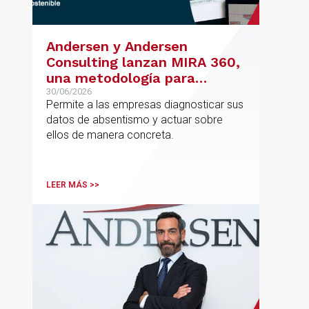
Andersen y Andersen
Consulting lanzan MIRA 360,
una metodología para
reducir el absentismo de
30/06/2026
Permite a las empresas diagnosticar sus
forma estructurada y
datos de absentismo y actuar sobre
sostenible
ellos de manera concreta.
LEER MÁS >>