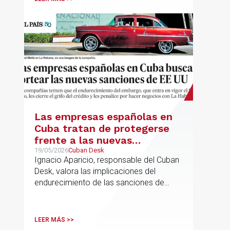
a seguir".
Las empresas españolas en
Cuba tratan de protegerse
frente a las nuevas
sanciones millonarias que
19/05/2026
Cuban Desk
Ignacio Aparicio, responsable del Cuban
prepara Estados Unidos
Desk, valora las implicaciones del
endurecimiento de las sanciones de
EE.UU. contra Cuba.
LEER MÁS >>