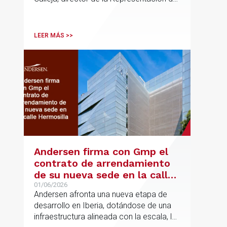
la Comisión Europea en España; y
destacadas personalidades del mundo
jurídico y académico
LEER MÁS >>
Andersen firma con Gmp el
contrato de arrendamiento
de su nueva sede en la calle
Hermosilla
01/06/2026
Andersen afronta una nueva etapa de
desarrollo en Iberia, dotándose de una
infraestructura alineada con la escala, la