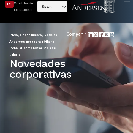
Worldwide
ES
Spain
Locations:
Compartir:
Inicio
/
Conocimiento
/
Noticias
/
Andersen incorpora a Oihane
Inchausti como nueva Socia de
Laboral
Novedades
corporativas