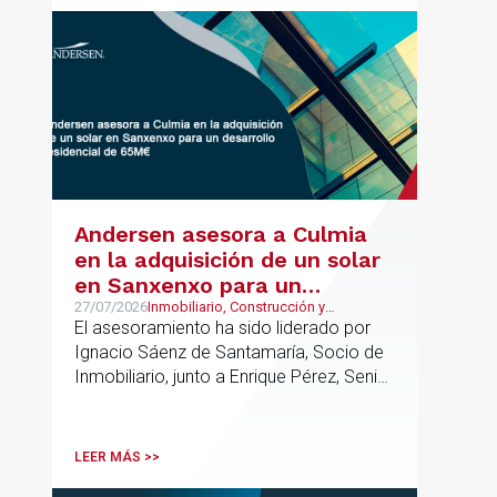
Andersen asesora a Culmia
en la adquisición de un solar
en Sanxenxo para un
desarrollo residencial de
27/07/2026
Inmobiliario, Construcción y
Urbanismo
El asesoramiento ha sido liderado por
65M€
Ignacio Sáenz de Santamaría, Socio de
Inmobiliario, junto a Enrique Pérez, Senior
Associate y Alejandro Mármol, Abogado,
del mismo departamento; junto a Carlos
Morales, Socio, Pablo López, Asociado
LEER MÁS >>
Senior, e Isabel Gómez Senior Lawyer