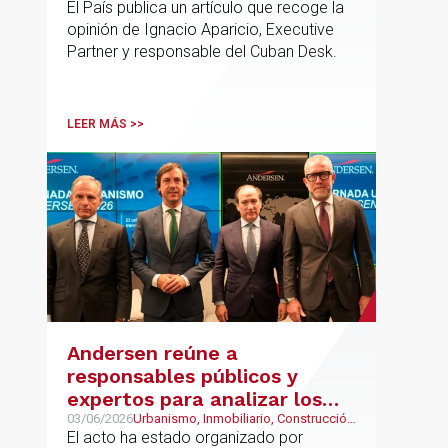
El País publica un artículo que recoge la
opinión de Ignacio Aparicio, Executive
Partner y responsable del Cuban Desk.
LEER MÁS >>
Andersen reúne a
responsables públicos y
expertos para analizar los
retos del urbanismo en
03/06/2026
Urbanismo, Inmobiliario, Construcción
y Urbanismo
El acto ha estado organizado por
España