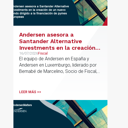
Andersen asesora a
Santander Alternative
Investments en la creación
de un nuevo fondo dirigido a
16/07/2026
Fiscal
El equipo de Andersen en España y
la financiación de pymes
Andersen en Luxemburgo, liderado por
europeas
Bernabé de Marcelino, Socio de Fiscal,
ha participado como asesor en materia
tributaria durante todo el proceso de
formación del fondo, hasta el primer
LEER MÁS >>
cierre que ha tenido lugar recientemente.