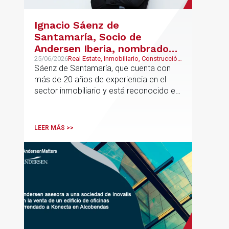
Ignacio Sáenz de
Santamaría, Socio de
Andersen Iberia, nombrado
director europeo de
25/06/2026
Real Estate, Inmobiliario, Construcción
y Urbanismo
Sáenz de Santamaría, que cuenta con
Inmobiliario de Andersen
más de 20 años de experiencia en el
sector inmobiliario y está reconocido en
directorios internacionales como
Chambers & Partners y Legal500,
codirigirá el EU Real Estate Industry
LEER MÁS >>
Group junto a Kevin Hindley, de Andersen
UK.