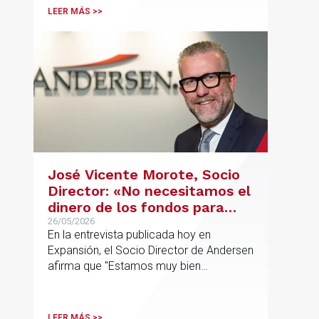
LEER MÁS >>
José Vicente Morote, Socio
Director: «No necesitamos el
dinero de los fondos para
desarrollar nuestro
26/05/2026
En la entrevista publicada hoy en
proyecto»
Expansión, el Socio Director de Andersen
afirma que "Estamos muy bien
financieramente y por lo tanto nos gusta
la autonomía y la independencia que
tenemos y ese es el modelo que vamos
LEER MÁS >>