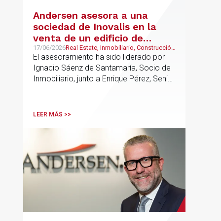
Andersen asesora a una
sociedad de Inovalis en la
venta de un edificio de
oficinas arrendado a Konecta
17/06/2026
Real Estate, Inmobiliario, Construcción
y Urbanismo
El asesoramiento ha sido liderado por
en Alcobendas
Ignacio Sáenz de Santamaría, Socio de
Inmobiliario, junto a Enrique Pérez, Senior
Associate y Eduardo Ramos, Senior
Lawyer.
LEER MÁS >>