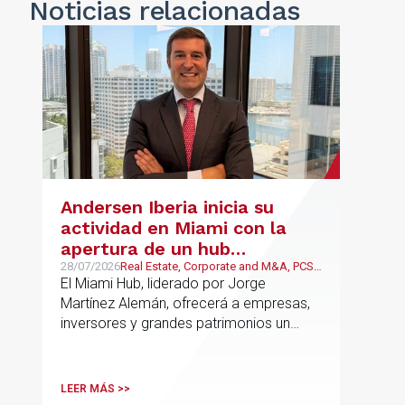
Noticias
relacionadas
Andersen Iberia inicia su
actividad en Miami con la
apertura de un hub
estratégico para reforzar el
28/07/2026
Real Estate, Corporate and M&A, PCS,
Wealth Management & Family
El Miami Hub, liderado por Jorge
asesoramiento fiscal, legal y
Business
Martínez Alemán, ofrecerá a empresas,
patrimonial conectando
inversores y grandes patrimonios un
Europa y Latinoamérica
asesoramiento jurídico y fiscal integral
para sus operaciones entre España,
Latinoamérica y otros mercados
LEER MÁS >>
internacionales.