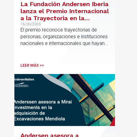
La Fundación Andersen Iberia
lanza el Premio Internacional
a la Trayectoria en la
Promoción de la Educación
16/06/2026
El premio reconoce trayectorias de
personas, organizaciones e instituciones
nacionales e internacionales que hayan
contribuido de forma decisiva y
verificable al acceso, la calidad, la
innovación o la equidad educativa
LEER MÁS >>
Andersen asesora a