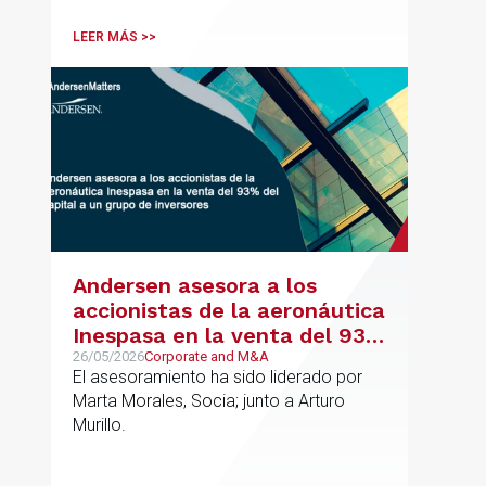
incluyendo grupos del IBEX 35,
principalmente en los sectores
LEER MÁS >>
energético, inmobiliario y
medioambiental
Andersen asesora a los
accionistas de la aeronáutica
Inespasa en la venta del 93%
del capital a un grupo de
26/05/2026
Corporate and M&A
El asesoramiento ha sido liderado por
inversores
Marta Morales, Socia; junto a Arturo
Murillo.