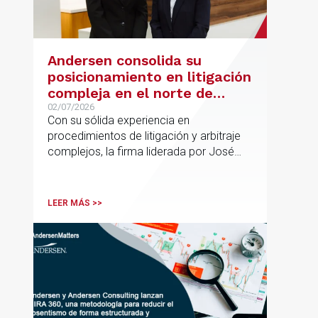
Andersen consolida su
posicionamiento en litigación
compleja en el norte de
España con la incorporación
02/07/2026
Con su sólida experiencia en
de Rebeca Larena
procedimientos de litigación y arbitraje
complejos, la firma liderada por José
Vicente Morote impulsa el crecimiento
de su oficina en Bilbao y refuerza su
posicionamiento en asesoramiento
LEER MÁS >>
jurídico de alto valor añadido.